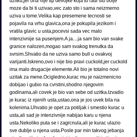
uzitku,jer ona nije tip devojke koja to radi sto bolje
moze da bi ti uzivao,vec zato sto i sama neizmerno
uziva u tome.Velika kap presemene tecnosti se
pojavila na vrhu glavica,ona je pokupila jezikom i
vratila glavic u usta,pocevsi sada vec malo
intenzivnije sa pusenjem.A ja…ja sam bio van svake
granice nalozen,mogao sam svakog trenutka da
svrsim.Shvatio da ne uziva samo bull u ovakvoj
varijanti.Iskreno,ovo i nije bio pravi cuckold,jer cuckold
ima malo drugacije elemente.Ali bio je totalno novi
uzitak za mene.Ocigledno,kurac mu je naizmenicno
dobijao i gubio na cvrstini,shodno njegovim
godinama,ali covek je bio van sebe od uzitka.Izvadio
je kurac iz njenih usta,ustao,ona je jos uvek bila na
kolenima.Uhvatio je opet za potiljak i smestio kurac u
usta,ali sad je intenzivnije nabijao karu u njena
usta.Nekoliko puta se i zagrcnula,ali je kurac ulazio
sve dublje u njena usta.Posle par min takvog jebanja