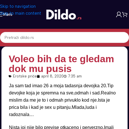
Skip to navigation
Skip to main content
Meni
Voleo bih da te gledam
dok mu pusis
Erotske priče
april 8, 2020
7:35 am
Ja sam tad imao 26 a moja tadasnja devojka 20.Tip
devojke koja je spremna na sve,odmah i sad.Realno
mislim da me je to i odmah privuklo kod nje.Ista je
prica bila i kad je sex u pitanju.Mlada,luda i
radoznala…
Nista joj nije bilo previse otkaceno i perverzno.Imali