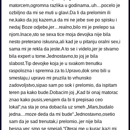
matorcem,ogromna razlika u godinama..uh…pocelo je
ozbiljno da mi se muti u glavi.Da li da prelomim ili
ne,kako da joj kazem,a da mi ne jebe sve po spisku i
nedaj Boze odjebe,jer…realno,bilo mi je prelepo sa
njom.Inace,sto se sexa tice moja devojka nije bila
nesto preterano iskusna,ali kad je u pitanju oralni sex,i
sama mi je rekla da jeste.A to se i videlo,jer je stvarno
bila expert u tome.Jednostavno,to joj je bila
slabost.Tip devojke koja je u svakom trenutku
raspolozna i spremna za to.Upravo,dok smo bili u
smestaju,i upravo mi pruzila to vrhunsko
zadovoljstvo,sipao sam po sok i prelomio, da ispitam
teren pa kako bude.Dobacim joj „Kad bi onaj matorac
znao kako pusis,verujem da bi ti prepisao ceo
lokal“,na sta je ona dobacila uz smeh „Mars,budalo
jedna…moze deda da mi bude“.Jednostavno,osetio
sam da je sad trenutak,i prelomio..jer nije bila
besna,vec smo se smejali.“Oteraj me u kurac,kazi mi