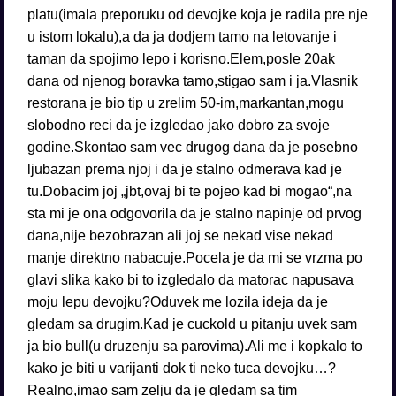
platu(imala preporuku od devojke koja je radila pre nje
u istom lokalu),a da ja dodjem tamo na letovanje i
taman da spojimo lepo i korisno.Elem,posle 20ak
dana od njenog boravka tamo,stigao sam i ja.Vlasnik
restorana je bio tip u zrelim 50-im,markantan,mogu
slobodno reci da je izgledao jako dobro za svoje
godine.Skontao sam vec drugog dana da je posebno
ljubazan prema njoj i da je stalno odmerava kad je
tu.Dobacim joj „jbt,ovaj bi te pojeo kad bi mogao“,na
sta mi je ona odgovorila da je stalno napinje od prvog
dana,nije bezobrazan ali joj se nekad vise nekad
manje direktno nabacuje.Pocela je da mi se vrzma po
glavi slika kako bi to izgledalo da matorac napusava
moju lepu devojku?Oduvek me lozila ideja da je
gledam sa drugim.Kad je cuckold u pitanju uvek sam
ja bio bull(u druzenju sa parovima).Ali me i kopkalo to
kako je biti u varijanti dok ti neko tuca devojku…?
Realno,imao sam zelju da je gledam sa tim