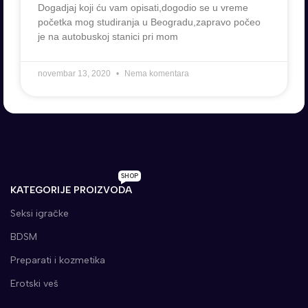
Dogadjaj koji ću vam opisati,dogodio se u vreme
početka mog studiranja u Beogradu,zapravo počeo
je na autobuskoj stanici pri mom
novembar 13, 2020
Nema komentara
SHOP
KATEGORIJE PROIZVODA
Seksi igračke
BDSM
Preparati i kozmetika
Erotski veš