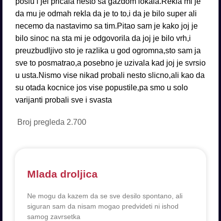
poslu i jel pricala nesto sa gazdom lokala.Rekla mi je
da mu je odmah rekla da je to to,i da je bilo super ali
necemo da nastavimo sa tim.Pitao sam je kako joj je
bilo sinoc na sta mi je odgovorila da joj je bilo vrh,i
preuzbudljivo sto je razlika u god ogromna,sto sam ja
sve to posmatrao,a posebno je uzivala kad joj je svrsio
u usta.Nismo vise nikad probali nesto slicno,ali kao da
su otada kocnice jos vise popustile,pa smo u solo
varijanti probali sve i svasta
Broj pregleda
2.700
Mlada droljica
Ne mogu da kazem da se sve desilo spontano, ali
siguran sam da nisam mogao predvideti ni ishod
samog zavrsetka