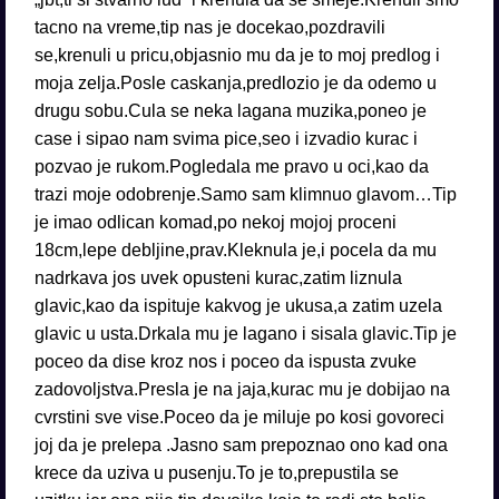
tacno na vreme,tip nas je docekao,pozdravili
se,krenuli u pricu,objasnio mu da je to moj predlog i
moja zelja.Posle caskanja,predlozio je da odemo u
drugu sobu.Cula se neka lagana muzika,poneo je
case i sipao nam svima pice,seo i izvadio kurac i
pozvao je rukom.Pogledala me pravo u oci,kao da
trazi moje odobrenje.Samo sam klimnuo glavom…Tip
je imao odlican komad,po nekoj mojoj proceni
18cm,lepe debljine,prav.Kleknula je,i pocela da mu
nadrkava jos uvek opusteni kurac,zatim liznula
glavic,kao da ispituje kakvog je ukusa,a zatim uzela
glavic u usta.Drkala mu je lagano i sisala glavic.Tip je
poceo da dise kroz nos i poceo da ispusta zvuke
zadovoljstva.Presla je na jaja,kurac mu je dobijao na
cvrstini sve vise.Poceo da je miluje po kosi govoreci
joj da je prelepa .Jasno sam prepoznao ono kad ona
krece da uziva u pusenju.To je to,prepustila se