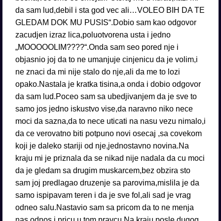
da sam lud,debil i sta god vec ali…VOLEO BIH DA TE
GLEDAM DOK MU PUSIS“.Dobio sam kao odgovor
zacudjen izraz lica,poluotvorena usta i jedno
„MOOOOOLIM????“.Onda sam seo pored nje i
objasnio joj da to ne umanjuje cinjenicu da je volim,i
ne znaci da mi nije stalo do nje,ali da me to lozi
opako.Nastala je kratka tisina,a onda i dobio odgovor
da sam lud.Poceo sam sa ubedjivanjem da je sve to
samo jos jedno iskustvo vise,da naravno niko nece
moci da sazna,da to nece uticati na nasu vezu nimalo,i
da ce verovatno biti potpuno novi osecaj ,sa covekom
koji je daleko stariji od nje,jednostavno novina.Na
kraju mi je priznala da se nikad nije nadala da cu moci
da je gledam sa drugim muskarcem,bez obzira sto
sam joj predlagao druzenje sa parovima,mislila je da
samo ispipavam teren i da je sve fol,ali sad je vrag
odneo salu.Nastavio sam sa pricom da to ne menja
nas odnos i pricu u tom pravcu.Na kraju,posle dugog