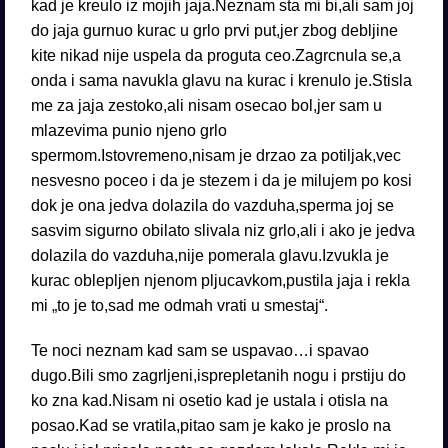
kad je kreulo iz mojih jaja.Neznam sta mi bi,ali sam joj
do jaja gurnuo kurac u grlo prvi put,jer zbog debljine
kite nikad nije uspela da proguta ceo.Zagrcnula se,a
onda i sama navukla glavu na kurac i krenulo je.Stisla
me za jaja zestoko,ali nisam osecao bol,jer sam u
mlazevima punio njeno grlo
spermom.Istovremeno,nisam je drzao za potiljak,vec
nesvesno poceo i da je stezem i da je milujem po kosi
dok je ona jedva dolazila do vazduha,sperma joj se
sasvim sigurno obilato slivala niz grlo,ali i ako je jedva
dolazila do vazduha,nije pomerala glavu.Izvukla je
kurac oblepljen njenom pljucavkom,pustila jaja i rekla
mi „to je to,sad me odmah vrati u smestaj“.
Te noci neznam kad sam se uspavao…i spavao
dugo.Bili smo zagrljeni,isprepletanih nogu i prstiju do
ko zna kad.Nisam ni osetio kad je ustala i otisla na
posao.Kad se vratila,pitao sam je kako je proslo na