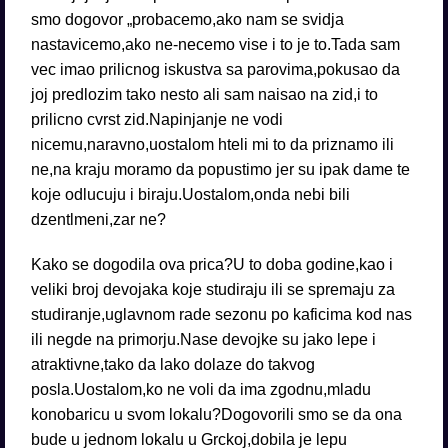
smo dogovor „probacemo,ako nam se svidja
nastavicemo,ako ne-necemo vise i to je to.Tada sam
vec imao prilicnog iskustva sa parovima,pokusao da
joj predlozim tako nesto ali sam naisao na zid,i to
prilicno cvrst zid.Napinjanje ne vodi
nicemu,naravno,uostalom hteli mi to da priznamo ili
ne,na kraju moramo da popustimo jer su ipak dame te
koje odlucuju i biraju.Uostalom,onda nebi bili
dzentlmeni,zar ne?
Kako se dogodila ova prica?U to doba godine,kao i
veliki broj devojaka koje studiraju ili se spremaju za
studiranje,uglavnom rade sezonu po kaficima kod nas
ili negde na primorju.Nase devojke su jako lepe i
atraktivne,tako da lako dolaze do takvog
posla.Uostalom,ko ne voli da ima zgodnu,mladu
konobaricu u svom lokalu?Dogovorili smo se da ona
bude u jednom lokalu u Grckoj,dobila je lepu