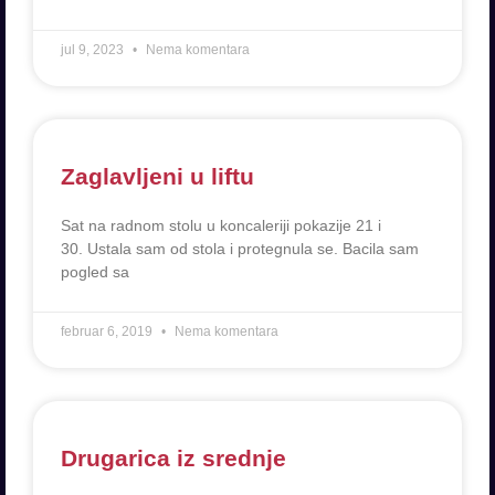
jul 9, 2023
Nema komentara
Zaglavljeni u liftu
Sat na radnom stolu u koncaleriji pokazije 21 i
30. Ustala sam od stola i protegnula se. Bacila sam
pogled sa
februar 6, 2019
Nema komentara
Drugarica iz srednje