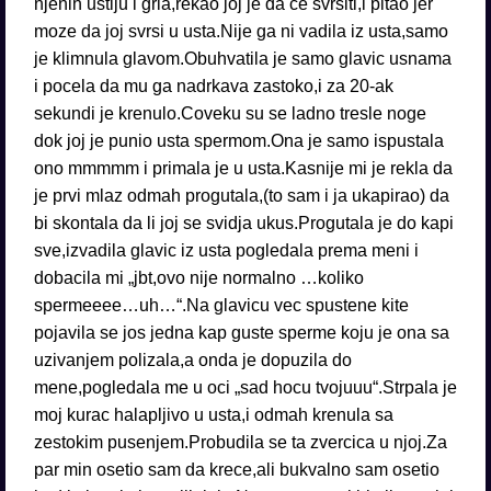
njenih ustiju i grla,rekao joj je da ce svrsiti,i pitao jer
moze da joj svrsi u usta.Nije ga ni vadila iz usta,samo
je klimnula glavom.Obuhvatila je samo glavic usnama
i pocela da mu ga nadrkava zastoko,i za 20-ak
sekundi je krenulo.Coveku su se ladno tresle noge
dok joj je punio usta spermom.Ona je samo ispustala
ono mmmmm i primala je u usta.Kasnije mi je rekla da
je prvi mlaz odmah progutala,(to sam i ja ukapirao) da
bi skontala da li joj se svidja ukus.Progutala je do kapi
sve,izvadila glavic iz usta pogledala prema meni i
dobacila mi „jbt,ovo nije normalno …koliko
spermeeee…uh…“.Na glavicu vec spustene kite
pojavila se jos jedna kap guste sperme koju je ona sa
uzivanjem polizala,a onda je dopuzila do
mene,pogledala me u oci „sad hocu tvojuuu“.Strpala je
moj kurac halapljivo u usta,i odmah krenula sa
zestokim pusenjem.Probudila se ta zvercica u njoj.Za
par min osetio sam da krece,ali bukvalno sam osetio