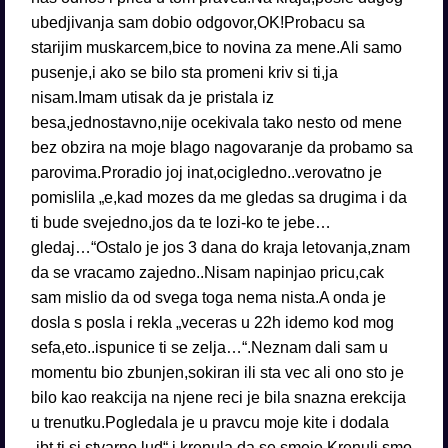
ubedjivanja sam dobio odgovor,OK!Probacu sa
starijim muskarcem,bice to novina za mene.Ali samo
pusenje,i ako se bilo sta promeni kriv si ti,ja
nisam.Imam utisak da je pristala iz
besa,jednostavno,nije ocekivala tako nesto od mene
bez obzira na moje blago nagovaranje da probamo sa
parovima.Proradio joj inat,ocigledno..verovatno je
pomislila „e,kad mozes da me gledas sa drugima i da
ti bude svejedno,jos da te lozi-ko te jebe…
gledaj…“Ostalo je jos 3 dana do kraja letovanja,znam
da se vracamo zajedno..Nisam napinjao pricu,cak
sam mislio da od svega toga nema nista.A onda je
dosla s posla i rekla „veceras u 22h idemo kod mog
sefa,eto..ispunice ti se zelja…“.Neznam dali sam u
momentu bio zbunjen,sokiran ili sta vec ali ono sto je
bilo kao reakcija na njene reci je bila snazna erekcija
u trenutku.Pogledala je u pravcu moje kite i dodala
„jbt,ti si stvarno lud“ i krenula da se smeje.Krenuli smo