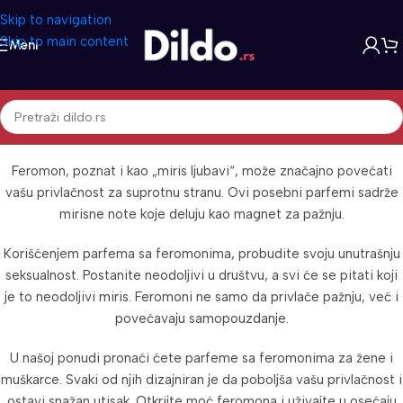
Skip to navigation
Skip to main content
Meni
Parfemi Sa Feromonima
Feromon, poznat i kao „miris ljubavi“, može značajno povećati
vašu privlačnost za suprotnu stranu. Ovi posebni parfemi sadrže
mirisne note koje deluju kao magnet za pažnju.
Korišćenjem parfema sa feromonima, probudite svoju unutrašnju
seksualnost. Postanite neodoljivi u društvu, a svi će se pitati koji
je to neodoljivi miris. Feromoni ne samo da privlače pažnju, već i
povećavaju samopouzdanje.
U našoj ponudi pronaći ćete parfeme sa feromonima za žene i
muškarce. Svaki od njih dizajniran je da poboljša vašu privlačnost i
ostavi snažan utisak. Otkrijte moć feromona i uživajte u osećaju