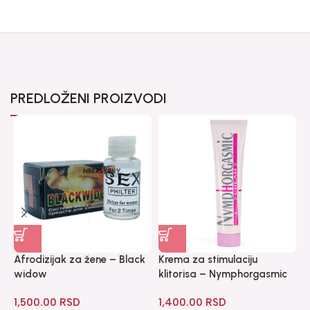
PREDLOŽENI PROIZVODI
Afrodizijak za žene – Black
Krema za stimulaciju
L
widow
klitorisa – Nymphorgasmic
1
1,500.00
RSD
1,400.00
RSD