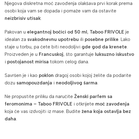
Njegova diskretna moć zavođenja olakšava prvi korak prema
osobi koja vam se dopada i pomaže vam da ostavite
neizbrisiv utisak
.
Pakovan u
elegantnoj bočici od 50 ml
,
Taboo FRIVOLE
je
idealan za
svakodnevnu upotrebu
ili
posebne prilike
. Lako
staje u torbu, pa ćete biti neodoljivi
gde god da krenete
.
Proizveden je u
Francuskoj
, što garantuje
luksuzno iskustvo
i
postojanost mirisa
tokom celog dana.
Savršen je i kao
poklon
dragoj osobi kojoj želite da podarite
dozu
samopouzdanja
i
neodoljivog šarma
.
Ne propustite priliku da naručite
Ženski parfem sa
feromonima – Taboo FRIVOLE
i otkrijete
moć zavođenja
koja će vas izdvojiti iz mase. Budite
žena koja ostavlja bez
daha
.