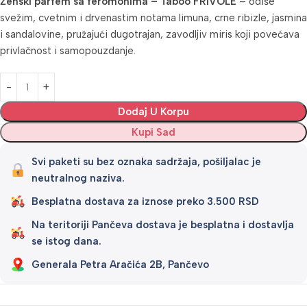
Ženski parfem sa feromonima – Taboo FRIVOLE
– odiše
svežim, cvetnim i drvenastim notama limuna, crne ribizle, jasmina
i sandalovine, pružajući dugotrajan, zavodljiv miris koji povećava
privlačnost i samopouzdanje.
Alternative:
Dodaj U Korpu
Kupi Sad
Svi paketi su bez oznaka sadržaja, pošiljalac je
neutralnog naziva.
Besplatna dostava za iznose preko 3.500 RSD
Na teritoriji Pančeva dostava je besplatna i dostavlja
se istog dana.
Generala Petra Aračića 2B, Pančevo