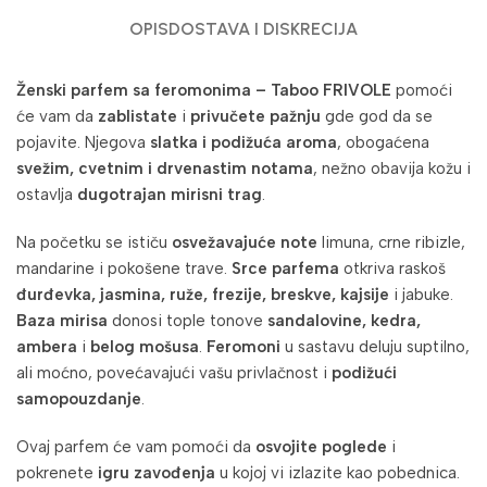
OPIS
DOSTAVA I DISKRECIJA
Ženski parfem sa feromonima – Taboo FRIVOLE
pomoći
će vam da
zablistate
i
privučete pažnju
gde god da se
pojavite. Njegova
slatka i podižuća aroma
, obogaćena
svežim, cvetnim i drvenastim notama
, nežno obavija kožu i
ostavlja
dugotrajan mirisni trag
.
Na početku se ističu
osvežavajuće note
limuna, crne ribizle,
mandarine i pokošene trave.
Srce parfema
otkriva raskoš
đurđevka, jasmina, ruže, frezije, breskve, kajsije
i jabuke.
Baza mirisa
donosi tople tonove
sandalovine, kedra,
ambera
i
belog mošusa
.
Feromoni
u sastavu deluju suptilno,
ali moćno, povećavajući vašu privlačnost i
podižući
samopouzdanje
.
Ovaj parfem će vam pomoći da
osvojite poglede
i
pokrenete
igru zavođenja
u kojoj vi izlazite kao pobednica.