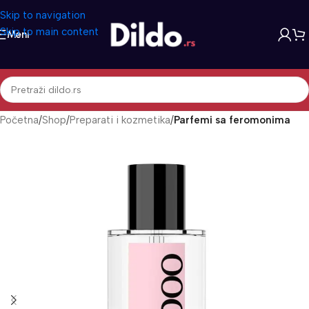
Skip to navigation
Skip to main content
Meni
Početna
Shop
Preparati i kozmetika
Parfemi sa feromonima