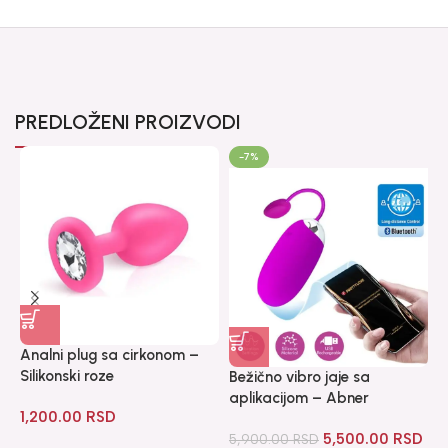
PREDLOŽENI PROIZVODI
-7%
Analni plug sa cirkonom –
Silikonski roze
Bežično vibro jaje sa
D
aplikacijom – Abner
1,200.00
RSD
1
5,500.00
RSD
5,900.00
RSD