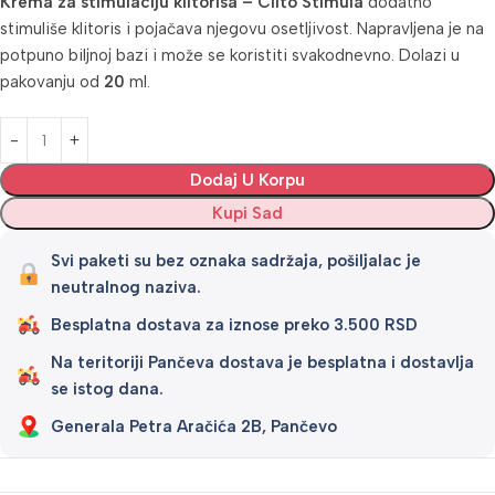
Krema za stimulaciju klitorisa – Clito Stimula
dodatno
stimuliše klitoris i pojačava njegovu osetljivost. Napravljena je na
potpuno biljnoj bazi i može se koristiti svakodnevno. Dolazi u
pakovanju od
20
ml.
Alternative:
Dodaj U Korpu
Kupi Sad
Svi paketi su bez oznaka sadržaja, pošiljalac je
neutralnog naziva.
Besplatna dostava za iznose preko 3.500 RSD
Na teritoriji Pančeva dostava je besplatna i dostavlja
se istog dana.
Generala Petra Aračića 2B, Pančevo