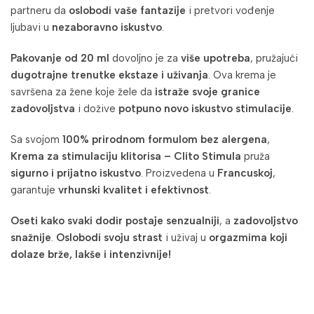
partneru da
oslobodi vaše fantazije
i pretvori vođenje
ljubavi u
nezaboravno iskustvo
.
Pakovanje od 20 ml
dovoljno je za
više upotreba
, pružajući
dugotrajne trenutke ekstaze i uživanja
. Ova krema je
savršena za žene koje žele da
istraže svoje granice
zadovoljstva
i dožive
potpuno novo iskustvo stimulacije
.
Sa svojom
100% prirodnom formulom bez alergena
,
Krema za stimulaciju klitorisa – Clito Stimula
pruža
sigurno i prijatno iskustvo
. Proizvedena u
Francuskoj
,
garantuje
vrhunski kvalitet i efektivnost
.
Oseti kako svaki dodir postaje senzualniji
, a
zadovoljstvo
snažnije
.
Oslobodi svoju strast
i uživaj u
orgazmima koji
dolaze brže, lakše i intenzivnije!