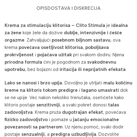
OPIS
DOSTAVA I DISKRECIJA
Krema za stimulaciju klitorisa – Clito Stimula
je
idealna
za žene
koje žele da dožive
dublje, intenzivnije i češće
orgazme
. Zahvaljujući
posebnom biljnom sastavu
, ova
krema
povećava osetljivost klitorisa
,
poboljšava
prokrvljenost
i
pojačava užitak
pri svakom dodiru. Njena
prirodna formula
čini je pogodnom za
svakodnevnu
upotrebu
, bez bojazni od
iritacija ili neprijatnih efekata
.
Lako se nanosi i brzo upija.
Dovoljno je utrljati
malu količinu
kreme na klitoris tokom predigre
i
lagano umasirati
dok
se ne upije. Već nakon nekoliko trenutaka, osetićete kako
klitoris postaje
senzitivniji
, a svaki pokret donosi
talas
zadovoljstva
. Krema pruža
dugotrajan efekat
, povećava
fizičko zadovoljstvo
i pomaže u
jačanju emocionalne
povezanosti sa partnerom
. Uz njenu pomoć, svaki dodir
postaje
senzualniji
, a
predigra uzbudljivija
. Dozvolite