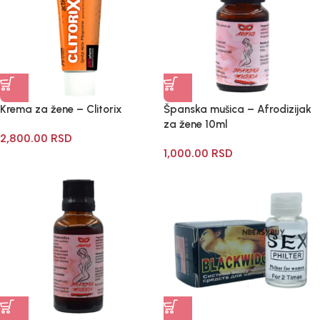
Krema za žene – Clitorix
Španska mušica – Afrodizijak
za žene 10ml
2,800.00
RSD
1,000.00
RSD