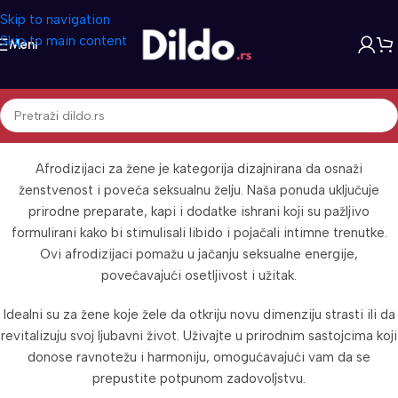
Skip to navigation
Skip to main content
Meni
Afrodizijaci Za Žene
Afrodizijaci za žene je kategorija dizajnirana da osnaži
ženstvenost i poveća seksualnu želju. Naša ponuda uključuje
prirodne preparate, kapi i dodatke ishrani koji su pažljivo
formulirani kako bi stimulisali libido i pojačali intimne trenutke.
Ovi afrodizijaci pomažu u jačanju seksualne energije,
povećavajući osetljivost i užitak.
Idealni su za žene koje žele da otkriju novu dimenziju strasti ili da
revitalizuju svoj ljubavni život. Uživajte u prirodnim sastojcima koji
donose ravnotežu i harmoniju, omogućavajući vam da se
prepustite potpunom zadovoljstvu.