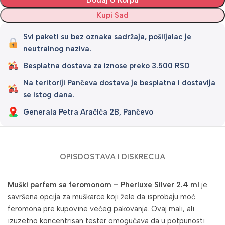
Dodaj U Korpu
Kupi Sad
Svi paketi su bez oznaka sadržaja, pošiljalac je
neutralnog naziva.
Besplatna dostava za iznose preko 3.500 RSD
Na teritoriji Pančeva dostava je besplatna i dostavlja
se istog dana.
Generala Petra Aračića 2B, Pančevo
OPIS
DOSTAVA I DISKRECIJA
Muški parfem sa feromonom – Pherluxe Silver 2.4 ml
je
savršena opcija za muškarce koji žele da isprobaju moć
feromona pre kupovine većeg pakovanja. Ovaj mali, ali
izuzetno koncentrisan tester omogućava da u potpunosti