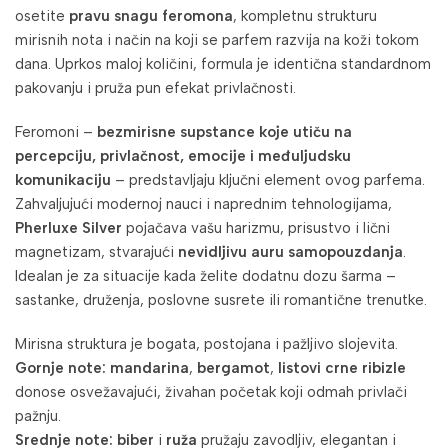
osetite
pravu snagu feromona
, kompletnu strukturu
mirisnih nota i način na koji se parfem razvija na koži tokom
dana. Uprkos maloj količini, formula je identična standardnom
pakovanju i pruža pun efekat privlačnosti.
Feromoni –
bezmirisne supstance koje utiču na
percepciju, privlačnost, emocije i međuljudsku
komunikaciju
– predstavljaju ključni element ovog parfema.
Zahvaljujući modernoj nauci i naprednim tehnologijama,
Pherluxe Silver
pojačava vašu harizmu, prisustvo i lični
magnetizam, stvarajući
nevidljivu auru samopouzdanja
.
Idealan je za situacije kada želite dodatnu dozu šarma –
sastanke, druženja, poslovne susrete ili romantične trenutke.
Mirisna struktura je bogata, postojana i pažljivo slojevita.
Gornje note:
mandarina
,
bergamot
,
listovi crne ribizle
donose osvežavajući, živahan početak koji odmah privlači
pažnju.
Srednje note:
biber
i
ruža
pružaju zavodljiv, elegantan i