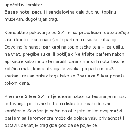
upečatljiv karakter.
Bazne note:
pačuli
i
sandalovina
daju dubinu, toplinu i
muževan, dugotrajan trag.
Kompaktno pakovanje od
2,4 ml sa prskalicom
obezbeđuje
lako i kontrolisano nanošenje parfema u svakoj situaciji.
Dovoljno je naneti
par kapi
na tople tačke tela –
iza ušiju,
na vrat, pregibe ruku ili potiljak
. Ne trljajte parfem nakon
aplikacije kako ne biste narušili balans mirisnih nota. Iako je
količina mala, koncentracija je visoka, pa parfem pruža
snažan i realan prikaz toga kako se
Pherluxe Silver
ponaša
tokom dana.
Pherluxe Silver 2,4 ml
je idealan izbor za testiranje mirisa,
putovanja, poslovne torbe ili diskretno svakodnevno
korišćenje. Savršen je način da otkrijete koliko ovaj
muški
parfem sa feromonom
može da pojača vašu privlačnost i
ostavi upečatljiv trag gde god da se pojavite.