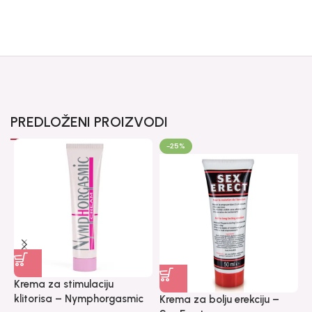
PREDLOŽENI PROIZVODI
-25%
Krema za stimulaciju
M
klitorisa – Nymphorgasmic
k
Krema za bolju erekciju –