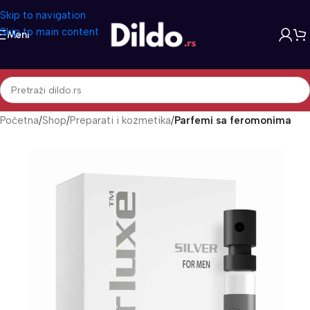
Skip to navigation
Skip to main content
Meni
Početna
Shop
Preparati i kozmetika
Parfemi sa feromonima