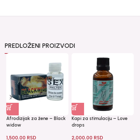
PREDLOŽENI PROIZVODI
Afrodizijak za žene – Black
Kapi za stimulaciju – Love
M
widow
drops
3
1,500.00
RSD
2,000.00
RSD