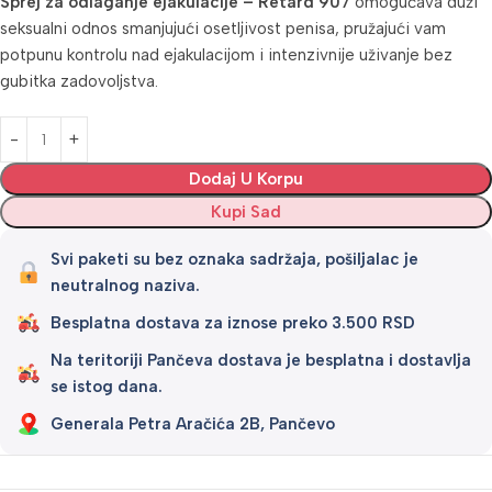
Sprej za odlaganje ejakulacije – Retard 907
omogućava duži
seksualni odnos smanjujući osetljivost penisa, pružajući vam
potpunu kontrolu nad ejakulacijom i intenzivnije uživanje bez
gubitka zadovoljstva.
Alternative:
Dodaj U Korpu
Kupi Sad
Svi paketi su bez oznaka sadržaja, pošiljalac je
neutralnog naziva.
Besplatna dostava za iznose preko 3.500 RSD
Na teritoriji Pančeva dostava je besplatna i dostavlja
se istog dana.
Generala Petra Aračića 2B, Pančevo