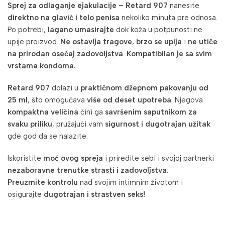
Sprej za odlaganje ejakulacije – Retard 907
nanesite
direktno na glavić i telo penisa
nekoliko minuta pre odnosa.
Po potrebi,
lagano umasirajte
dok koža u potpunosti ne
upije proizvod.
Ne ostavlja tragove
,
brzo se upija
i
ne utiče
na prirodan osećaj zadovoljstva
.
Kompatibilan je sa svim
vrstama kondoma.
Retard 907
dolazi u
praktičnom džepnom pakovanju od
25 ml
, što omogućava
više od deset upotreba
. Njegova
kompaktna veličina
čini ga
savršenim saputnikom za
svaku priliku
, pružajući vam
sigurnost i dugotrajan užitak
gde god da se nalazite.
Iskoristite
moć ovog spreja
i priredite sebi i svojoj partnerki
nezaboravne trenutke strasti i zadovoljstva
.
Preuzmite kontrolu
nad svojim intimnim životom i
osigurajte
dugotrajan i strastven seks!