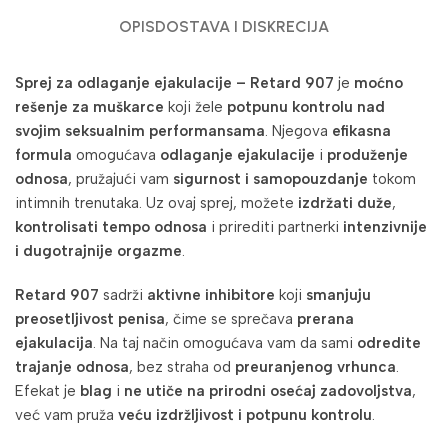
OPIS
DOSTAVA I DISKRECIJA
Sprej za odlaganje ejakulacije – Retard 907
je
moćno
rešenje za muškarce
koji žele
potpunu kontrolu nad
svojim seksualnim performansama
. Njegova
efikasna
formula
omogućava
odlaganje ejakulacije
i
produženje
odnosa
, pružajući vam
sigurnost i samopouzdanje
tokom
intimnih trenutaka. Uz ovaj sprej, možete
izdržati duže
,
kontrolisati tempo odnosa
i prirediti partnerki
intenzivnije
i dugotrajnije orgazme
.
Retard 907
sadrži
aktivne inhibitore
koji
smanjuju
preosetljivost penisa
, čime se sprečava
prerana
ejakulacija
. Na taj način omogućava vam da sami
odredite
trajanje odnosa
, bez straha od
preuranjenog vrhunca
.
Efekat je
blag
i
ne utiče na prirodni osećaj zadovoljstva
,
već vam pruža
veću izdržljivost i potpunu kontrolu
.