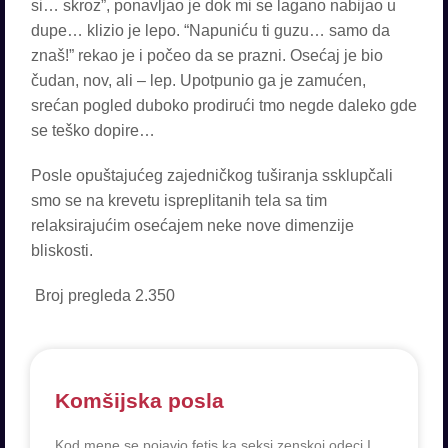
si… skroz”, ponavljao je dok mi se lagano nabijao u
dupe… klizio je lepo. “Napuniću ti guzu… samo da
znaš!” rekao je i počeo da se prazni. Osećaj je bio
čudan, nov, ali – lep. Upotpunio ga je zamućen,
srećan pogled duboko prodirući tmo negde daleko gde
se teško dopire…
Posle opuštajućeg zajedničkog tuširanja ssklupčali
smo se na krevetu ispreplitanih tela sa tim
relaksirajućim osećajem neke nove dimenzije
bliskosti.
Broj pregleda
2.350
Komšijska posla
Kod mene se pojavio fetis ka seksi zenskoj odeci I