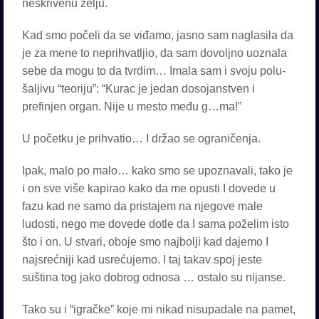
neskrivenu želju.
Kad smo počeli da se viđamo, jasno sam naglasila da
je za mene to neprihvatljio, da sam dovoljno uoznala
sebe da mogu to da tvrdim… Imala sam i svoju polu-
šaljivu “teoriju”: “Kurac je jedan dosojanstven i
prefinjen organ. Nije u mesto među g…ma!”
U početku je prihvatio… I držao se ograničenja.
Ipak, malo po malo… kako smo se upoznavali, tako je
i on sve više kapirao kako da me opusti I dovede u
fazu kad ne samo da pristajem na njegove male
ludosti, nego me dovede dotle da I sama poželim isto
što i on. U stvari, oboje smo najbolji kad dajemo I
najsrećniji kad usrećujemo. I taj takav spoj jeste
suština tog jako dobrog odnosa … ostalo su nijanse.
Tako su i “igračke” koje mi nikad nisupadale na pamet,