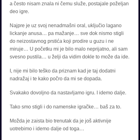
a često nisam znala ni čemu služe, postajale poželjan
deo igre.
Najpre je uz svoj nenadmašni oral, uključio lagano
lickanje anusa… pa mažanje… sve dok nismo stigli
do neizostavnog prstića koji prodire u guzu i ne
miruje… U početku mi je bilo malo neprijatno, ali sam
svesno pustila… u želji da vidim dokle to može da ide.
I, nije mi bilo teško da priznam kad je taj dodatni
nadražaj i te kako počro da mi se dopada.
Svakako dovoljno da nastavljamo igru. I idemo dalje.
Tako smo stigli i do namenske igračke… baš za to.
Možda je zaista bio trenutak da je još aktivnije
uotrebimo i idemo dalje od toga…