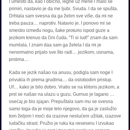
I umesto da, kao I obično, legne uz mene I malo se
primiri, nastavio je da me ljubi. Svuda. I da se spušta.
Drhtala sam svesna da ga želim sve više, da mi ne
treba pauza… naprotiv. Natavio je. I ponovo mi se
smestio između nogu, šake proturio ispod guze a
jezikom krenuo da čini čuda. “Ti si lud!” znam da sam
mumlala. I znam daa sam ga želela I da mi je
nenormalno prijalo sve što radi… jezikom, usnama,
prstima…
Kada se jezik našao na anusu, podigla sam noge I
privukla ih prema grudima… da oslobodim pristup.
Uf… kako je bilo dobro. Vratio se na klitoris jezikom, a
prst se našao na ulazu u guzu. Gurnuo je lagano …
osećaj je bio sjajan. Prepuštala sam mu se svesna
samo toga da je moje telo njegovo, da ga je zaslužio
tom željom I moći da izazove neslućeni užitak, izazove
ludačku strast. Pružio je ruku ka neseseru I izvukao