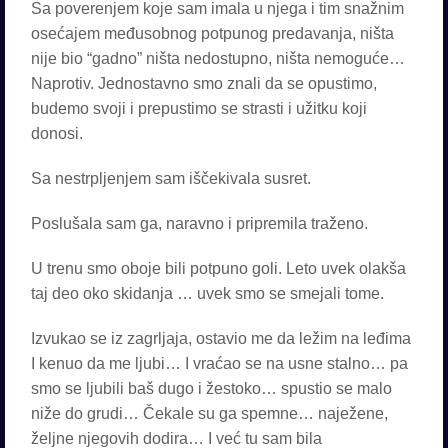
Sa poverenjem koje sam imala u njega i tim snažnim
osećajem međusobnog potpunog predavanja, ništa
nije bio “gadno” ništa nedostupno, ništa nemoguće…
Naprotiv. Jednostavno smo znali da se opustimo,
budemo svoji i prepustimo se strasti i užitku koji
donosi.
Sa nestrpljenjem sam iščekivala susret.
Poslušala sam ga, naravno i pripremila traženo.
U trenu smo oboje bili potpuno goli. Leto uvek olakša
taj deo oko skidanja … uvek smo se smejali tome.
Izvukao se iz zagrljaja, ostavio me da ležim na leđima
I kenuo da me ljubi… I vraćao se na usne stalno… pa
smo se ljubili baš dugo i žestoko… spustio se malo
niže do grudi… Čekale su ga spemne… naježene,
željne njegovih dodira… I već tu sam bila