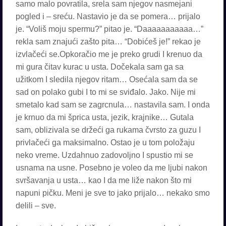
samo malo povratila, srela sam njegov nasmejani
pogled i – sreću. Nastavio je da se pomera… prijalo
je. “Voliš moju spermu?” pitao je. “Daaaaaaaaaaa…”
rekla sam znajući zašto pita… “Dobićeš je!” rekao je
izvlačeći se.Opkoračio me je preko grudi I krenuo da
mi gura čitav kurac u usta. Dočekala sam ga sa
užitkom I sledila njegov ritam… Osećala sam da se
sad on polako gubi I to mi se sviđalo. Jako. Nije mi
smetalo kad sam se zagrcnula… nastavila sam. I onda
je krnuo da mi šprica usta, jezik, krajnike… Gutala
sam, oblizivala se držeći ga rukama čvrsto za guzu I
privlačeći ga maksimalno. Ostao je u tom položaju
neko vreme. Uzdahnuo zadovoljno I spustio mi se
usnama na usne. Posebno je voleo da me ljubi nakon
svršavanja u usta… kao I da me liže nakon što mi
napuni pičku. Meni je sve to jako prijalo… nekako smo
delili – sve.