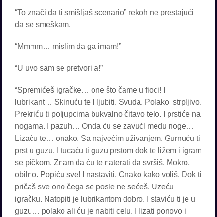
“To znači da ti smišljaš scenario” rekoh ne prestajući
da se smeškam.
“Mmmm… mislim da ga imam!”
“U uvo sam se pretvorila!”
“Spremićeš igračke… one što čame u fioci! I
lubrikant… Skinuću te I ljubiti. Svuda. Polako, strpljivo.
Prekriću ti poljupcima bukvalno čitavo telo. I prstiće na
nogama. I pazuh… Onda ću se zavući među noge…
Lizaću te… onako. Sa najvećim uživanjem. Gurnuću ti
prst u guzu. I tucaću ti guzu prstom dok te ližem i igram
se pičkom. Znam da ću te naterati da svršiš. Mokro,
obilno. Popiću sve! I nastaviti. Onako kako voliš. Dok ti
pričaš sve ono čega se posle ne sećeš. Uzeću
igračku. Natopiti je lubrikantom dobro. I staviću ti je u
guzu… polako ali ću je nabiti celu. I lizati ponovo i