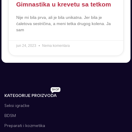
Gimnastika u krevetu sa tetkom
Nije mi bila prva, ali je bila unikatna. Jer bila je
ćaletova sestričina, a meni tetka drugog kolena. Ja
sam
jun 24, 2023
Nema komentara
SHOP
KATEGORIJE PROIZVODA
Seksi igračke
BDSM
Preparati i kozmetika