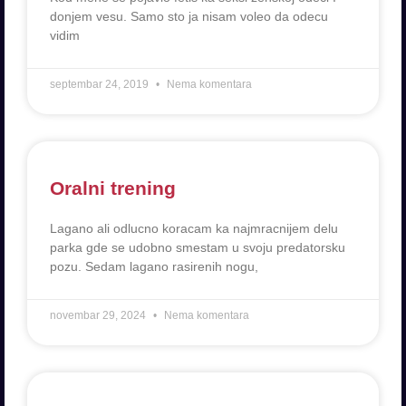
donjem vesu. Samo sto ja nisam voleo da odecu
vidim
septembar 24, 2019
Nema komentara
Oralni trening
Lagano ali odlucno koracam ka najmracnijem delu
parka gde se udobno smestam u svoju predatorsku
pozu. Sedam lagano rasirenih nogu,
novembar 29, 2024
Nema komentara