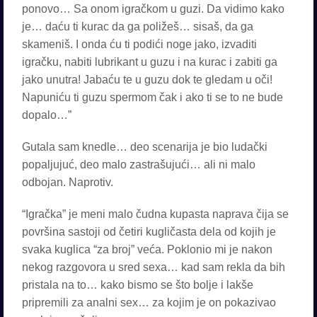
ponovo… Sa onom igračkom u guzi. Da vidimo kako
je… daću ti kurac da ga poližeš… sisaš, da ga
skameniš. I onda ću ti podići noge jako, izvaditi
igračku, nabiti lubrikant u guzu i na kurac i zabiti ga
jako unutra! Jabaću te u guzu dok te gledam u oči!
Napuniću ti guzu spermom čak i ako ti se to ne bude
dopalo…”
Gutala sam knedle… deo scenarija je bio ludački
popaljujuć, deo malo zastrašujući… ali ni malo
odbojan. Naprotiv.
“Igračka” je meni malo čudna kupasta naprava čija se
površina sastoji od četiri kugličasta dela od kojih je
svaka kuglica “za broj” veća. Poklonio mi je nakon
nekog razgovora u sred sexa… kad sam rekla da bih
pristala na to… kako bismo se što bolje i lakše
pripremili za analni sex… za kojim je on pokazivao