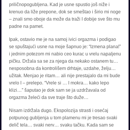
priličnopogubljena. Kad je usne spustio još niže i
krenuo da liže prepone, dok se smeštao i širio mi noge
– znali smo oboje da može da traži I dobije sve što mu
padne na pamet.
Ipak, ostavio me je na samoj ivici orgazma i podigao
se spuštajući usne na moje šapnuo je: “Izmena plana!”
i jednim potezom mi nabio ceo kurac u vrelu napaljenu
pičku. Držala sa se za njega da nekako ostanem tu…
nesposobna da kontrolišem drhtaje, uzdahe, želju…
užitak. Menjao je ritam… ali nije prestajalo da mi bude
vrelo I – prelepo. “Vrele si … I mokra… kako lepo
klizi…” šaputao je dok sam se ja uzdržavala od
orgazma želeći da sve traje što duže…
Nisam izdržala dugo. Ekspolozija strasti i osećaj
potpunog gubljenja u tom plamenu mi je tresao svaki
delič tela… svaki nerv… svaku tačku. Kada sam se