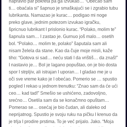
napravio par pokreta pa ga izvukao… “Obećao sam
ti… obaćala si” šapnuo je smaškajući se i zgrabio tubu
lubrikanta. Namazao je kurac… podigao mi noge
preko glave, jednim potezom izvukao igračku,
špricnuo lubrikant I prislonio kurac. “Polako, molim te”
šapnula sam… I zastao je. Gurnuo još malo… osetih
bol. “Polako… molim te, polako” šaputala sam ali
nisam želela da stane. Kao da čuje moje misli, kaže
tiho: “Gotova si sad… neću stati I da vrištiš… da znaš!”
I nastavio je… Bol je lagano popuštao, on je bio dosta
spor I strpljiv, ali istrajan I uporan… I gladao me je u
oči sve vreme kako je I obećao. Pomerio se … spustio
pogled I rekao u jednom trenutku: “Znao sam da će ući
ceo… kad tad!” Smešio se ushićeno, zadovoljno,
srećno… Osetila sam da se konačmno opuštam…
Pomerao se… osećaj je bio čudan, ali daleko od
neprijatnog. Spustio je svoju ruku na pičku I krenuo da
je trlja I prodire prstima. To je već prijalo. Jako. “Moja