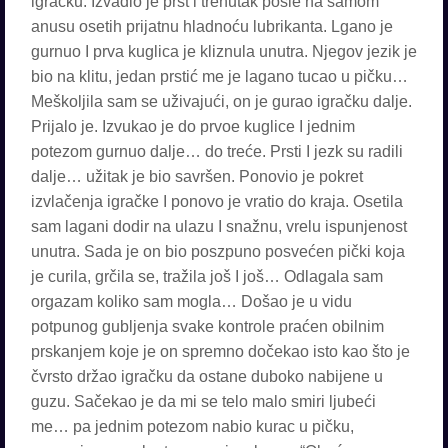
igračku. Izvadio je prst i trenutak posle na samom
anusu osetih prijatnu hladnoću lubrikanta. Lgano je
gurnuo I prva kuglica je kliznula unutra. Njegov jezik je
bio na klitu, jedan prstić me je lagano tucao u pičku…
Meškoljila sam se uživajući, on je gurao igračku dalje.
Prijalo je. Izvukao je do prvoe kuglice I jednim
potezom gurnuo dalje… do treće. Prsti I jezk su radili
dalje… užitak je bio savršen. Ponovio je pokret
izvlačenja igračke I ponovo je vratio do kraja. Osetila
sam lagani dodir na ulazu I snažnu, vrelu ispunjenost
unutra. Sada je on bio poszpuno posvećen pički koja
je curila, grčila se, tražila još I još… Odlagala sam
orgazam koliko sam mogla… Došao je u vidu
potpunog gubljenja svake kontrole praćen obilnim
prskanjem koje je on spremno dočekao isto kao što je
čvrsto držao igračku da ostane duboko nabijene u
guzu. Sačekao je da mi se telo malo smiri ljubeći
me… pa jednim potezom nabio kurac u pičku,