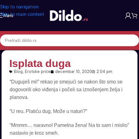
Skip to navigation
Skip to main content
Meni
Isplata duga
Blog
,
Erotske priče
decembar 10, 2020
2:04 pm
“Duguješ mi!” rekao je smejući se nakon što smo se
dogovorili oko viđenja i počeli sa iznošenjem želja i
planova.
“U reu. Platiću dug. Može u naturi?”
“Mmmm… naravno! Pametna žena! Na to sam i mislio”
nastavio je kroz smeh.