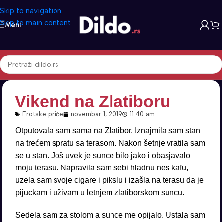
Skip to navigation
Skip to main content
Meni
Vikend na Zlatiboru
Erotske priče
novembar 1, 2019
11:40 am
Otputovala sam sama na Zlatibor. Iznajmila sam stan
na trećem spratu sa terasom. Nakon šetnje vratila sam
se u stan. Još uvek je sunce bilo jako i obasjavalo
moju terasu. Napravila sam sebi hladnu nes kafu,
uzela sam svoje cigare i pikslu i izašla na terasu da je
pijuckam i uživam u letnjem zlatiborskom suncu.
Sedela sam za stolom a sunce me opijalo. Ustala sam