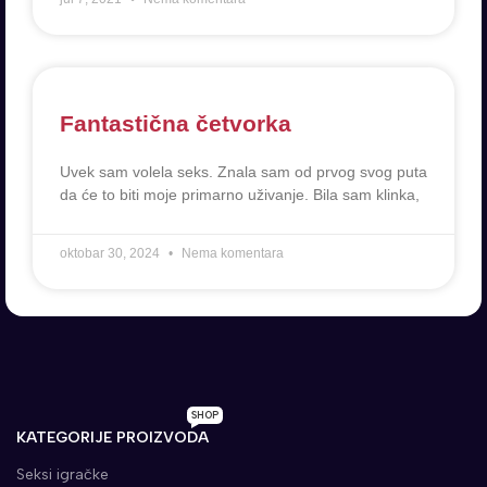
Fantastična četvorka
Uvek sam volela seks. Znala sam od prvog svog puta
da će to biti moje primarno uživanje. Bila sam klinka,
oktobar 30, 2024
Nema komentara
SHOP
KATEGORIJE PROIZVODA
Seksi igračke