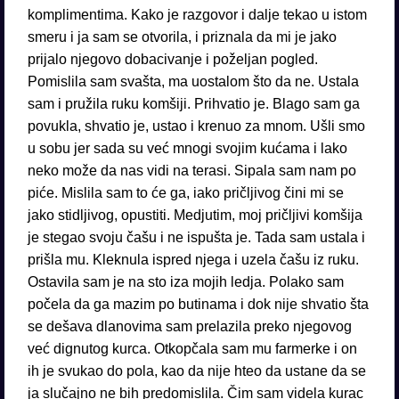
komplimentima. Kako je razgovor i dalje tekao u istom
smeru i ja sam se otvorila, i priznala da mi je jako
prijalo njegovo dobacivanje i poželjan pogled.
Pomislila sam svašta, ma uostalom što da ne. Ustala
sam i pružila ruku komšiji. Prihvatio je. Blago sam ga
povukla, shvatio je, ustao i krenuo za mnom. Ušli smo
u sobu jer sada su već mnogi svojim kućama i lako
neko može da nas vidi na terasi. Sipala sam nam po
piće. Mislila sam to će ga, iako pričljivog čini mi se
jako stidljivog, opustiti. Medjutim, moj pričljivi komšija
je stegao svoju čašu i ne ispušta je. Tada sam ustala i
prišla mu. Kleknula ispred njega i uzela čašu iz ruku.
Ostavila sam je na sto iza mojih ledja. Polako sam
počela da ga mazim po butinama i dok nije shvatio šta
se dešava dlanovima sam prelazila preko njegovog
već dignutog kurca. Otkopčala sam mu farmerke i on
ih je svukao do pola, kao da nije hteo da ustane da se
ja slučajno ne bih predomislila. Čim sam videla kurac