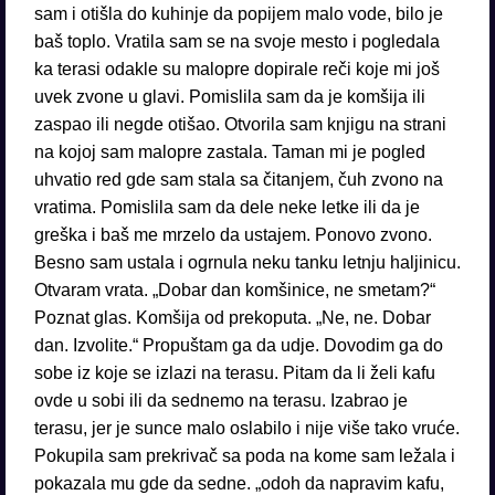
sam i otišla do kuhinje da popijem malo vode, bilo je
baš toplo. Vratila sam se na svoje mesto i pogledala
ka terasi odakle su malopre dopirale reči koje mi još
uvek zvone u glavi. Pomislila sam da je komšija ili
zaspao ili negde otišao. Otvorila sam knjigu na strani
na kojoj sam malopre zastala. Taman mi je pogled
uhvatio red gde sam stala sa čitanjem, čuh zvono na
vratima. Pomislila sam da dele neke letke ili da je
greška i baš me mrzelo da ustajem. Ponovo zvono.
Besno sam ustala i ogrnula neku tanku letnju haljinicu.
Otvaram vrata. „Dobar dan komšinice, ne smetam?“
Poznat glas. Komšija od prekoputa. „Ne, ne. Dobar
dan. Izvolite.“ Propuštam ga da udje. Dovodim ga do
sobe iz koje se izlazi na terasu. Pitam da li želi kafu
ovde u sobi ili da sednemo na terasu. Izabrao je
terasu, jer je sunce malo oslabilo i nije više tako vruće.
Pokupila sam prekrivač sa poda na kome sam ležala i
pokazala mu gde da sedne. „odoh da napravim kafu,