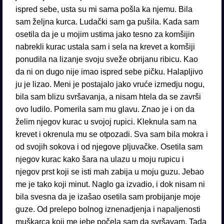
ispred sebe, usta su mi sama pošla ka njemu. Bila
sam željna kurca. Ludački sam ga pušila. Kada sam
osetila da je u mojim ustima jako tesno za komšijin
nabrekli kurac ustala sam i sela na krevet a komšiji
ponudila na lizanje svoju sveže obrijanu ribicu. Kao
da ni on dugo nije imao ispred sebe pičku. Halapljivo
ju je lizao. Meni je postajalo jako vruće izmedju nogu,
bila sam blizu svršavanja, a nisam htela da se završi
ovo ludilo. Pomerila sam mu glavu. Znao je i on da
želim njegov kurac u svojoj rupici. Kleknula sam na
krevet i okrenula mu se otpozadi. Sva sam bila mokra i
od svojih sokova i od njegove pljuvačke. Osetila sam
njegov kurac kako šara na ulazu u moju rupicu i
njegov prst koji se isti mah zabija u moju guzu. Jebao
me je tako koji minut. Naglo ga izvadio, i dok nisam ni
bila svesna da je izašao osetila sam probijanje moje
guze. Od prelepo bolnog iznenadjenja i napaljenosti
muškarca koji me jebe počela sam da svršavam. Tada