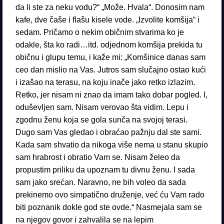
da li ste za neku vodu?“ „Može. Hvala“. Donosim nam
kafe, dve čaše i flašu kisele vode. „Izvolite komšija“ i
sedam. Pričamo o nekim običnim stvarima ko je
odakle, šta ko radi…itd. odjednom komšija prekida tu
običnu i glupu temu, i kaže mi: „Komšinice danas sam
ceo dan mislio na Vas. Jutros sam slučajno ostao kući
i izašao na terasu, na koju inače jako retko izlazim.
Retko, jer nisam ni znao da imam tako dobar pogled. I,
oduševljen sam. Nisam verovao šta vidim. Lepu i
zgodnu ženu koja se gola sunča na svojoj terasi.
Dugo sam Vas gledao i obraćao pažnju dal ste sami.
Kada sam shvatio da nikoga više nema u stanu skupio
sam hrabrost i obratio Vam se. Nisam želeo da
propustim priliku da upoznam tu divnu ženu. I sada
sam jako srećan. Naravno, ne bih voleo da sada
prekinemo ovo simpatično druženje, već ću Vam rado
biti poznanik dokle god ste ovde.“ Nasmejala sam se
na njegov govor i zahvalila se na lepim