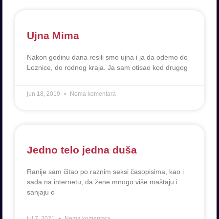
Ujna Mima
Nakon godinu dana resili smo ujna i ja da odemo do
Loznice, do rodnog kraja. Ja sam otisao kod drugog
jun 18, 2019
Nema komentara
Jedno telo jedna duša
Ranije sam čitao po raznim seksi časopisima, kao i
sada na internetu, da žene mnogo više maštaju i
sanjaju o
jul 7, 2021
Nema komentara