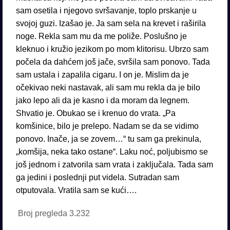
sam osetila i njegovo svršavanje, toplo prskanje u
svojoj guzi. Izašao je. Ja sam sela na krevet i raširila
noge. Rekla sam mu da me poliže. Poslušno je
kleknuo i kružio jezikom po mom klitorisu. Ubrzo sam
počela da dahćem još jače, svršila sam ponovo. Tada
sam ustala i zapalila cigaru. I on je. Mislim da je
očekivao neki nastavak, ali sam mu rekla da je bilo
jako lepo ali da je kasno i da moram da legnem.
Shvatio je. Obukao se i krenuo do vrata. „Pa
komšinice, bilo je prelepo. Nadam se da se vidimo
ponovo. Inače, ja se zovem…“ tu sam ga prekinula,
„komšija, neka tako ostane“. Laku noć, poljubismo se
još jednom i zatvorila sam vrata i zaključala. Tada sam
ga jedini i poslednji put videla. Sutradan sam
otputovala. Vratila sam se kući….
Broj pregleda
3.232