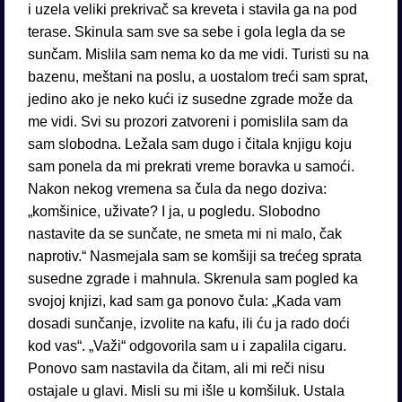
i uzela veliki prekrivač sa kreveta i stavila ga na pod
terase. Skinula sam sve sa sebe i gola legla da se
sunčam. Mislila sam nema ko da me vidi. Turisti su na
bazenu, meštani na poslu, a uostalom treći sam sprat,
jedino ako je neko kući iz susedne zgrade može da
me vidi. Svi su prozori zatvoreni i pomislila sam da
sam slobodna. Ležala sam dugo i čitala knjigu koju
sam ponela da mi prekrati vreme boravka u samoći.
Nakon nekog vremena sa čula da nego doziva:
„komšinice, uživate? I ja, u pogledu. Slobodno
nastavite da se sunčate, ne smeta mi ni malo, čak
naprotiv.“ Nasmejala sam se komšiji sa trećeg sprata
susedne zgrade i mahnula. Skrenula sam pogled ka
svojoj knjizi, kad sam ga ponovo čula: „Kada vam
dosadi sunčanje, izvolite na kafu, ili ću ja rado doći
kod vas“. „Važi“ odgovorila sam u i zapalila cigaru.
Ponovo sam nastavila da čitam, ali mi reči nisu
ostajale u glavi. Misli su mi išle u komšiluk. Ustala