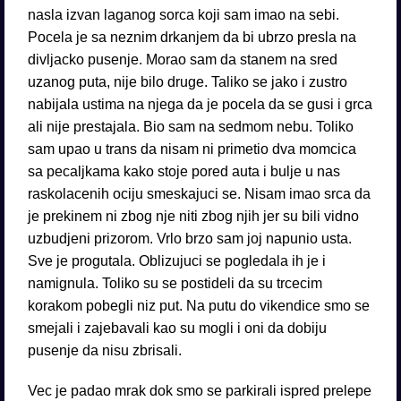
nasla izvan laganog sorca koji sam imao na sebi.
Pocela je sa neznim drkanjem da bi ubrzo presla na
divljacko pusenje. Morao sam da stanem na sred
uzanog puta, nije bilo druge. Taliko se jako i zustro
nabijala ustima na njega da je pocela da se gusi i grca
ali nije prestajala. Bio sam na sedmom nebu. Toliko
sam upao u trans da nisam ni primetio dva momcica
sa pecaljkama kako stoje pored auta i bulje u nas
raskolacenih ociju smeskajuci se. Nisam imao srca da
je prekinem ni zbog nje niti zbog njih jer su bili vidno
uzbudjeni prizorom. Vrlo brzo sam joj napunio usta.
Sve je progutala. Oblizujuci se pogledala ih je i
namignula. Toliko su se postideli da su trcecim
korakom pobegli niz put. Na putu do vikendice smo se
smejali i zajebavali kao su mogli i oni da dobiju
pusenje da nisu zbrisali.
Vec je padao mrak dok smo se parkirali ispred prelepe