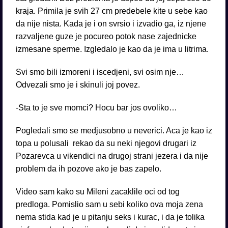
kraja. Primila je svih 27 cm predebele kite u sebe kao
da nije nista. Kada je i on svrsio i izvadio ga, iz njene
razvaljene guze je pocureo potok nase zajednicke
izmesane sperme. Izgledalo je kao da je ima u litrima.
Svi smo bili izmoreni i iscedjeni, svi osim nje…
Odvezali smo je i skinuli joj povez.
-Sta to je sve momci? Hocu bar jos ovoliko…
Pogledali smo se medjusobno u neverici. Aca je kao iz
topa u polusali rekao da su neki njegovi drugari iz
Pozarevca u vikendici na drugoj strani jezera i da nije
problem da ih pozove ako je bas zapelo.
Video sam kako su Mileni zacaklile oci od tog
predloga. Pomislio sam u sebi koliko ova moja zena
nema stida kad je u pitanju seks i kurac, i da je tolika