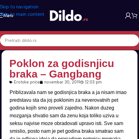
Skip to navigation
Skip to main content
Meni
Poklon za godisnjicu
braka – Gangbang
Erotske priče
novembar 30, 2019
12:03 pm
Priblizavala nam se godisnjica braka a ja nisam imao
predstavu sta da joj poklonim za neverovatnih pet
godina kojih smo proveli zajedno. Nakon duzeg
mozganja shvatio sam da zenu koja toliko uziva u
seksu najvise moze obradovati upravo isti. Sve sam
smislio, posto nam je pet godina braka smatrao sam
da je odlicna ideja da pronadjem petoricu momaka