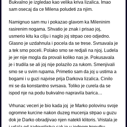
Bukvalno je izgledao kao velika kriva lizalica. Imao
sam osecaj da ce Milena poludeti za njim.
Namignuo sam mu i pokazao glavom ka Mileninim
rasirenim nogama. Shvatio je znak i prisao joj,
usmerio kitu ka cilju i naglo joj strpao ceo odjedno.
Glasno je uzdahnula i pocela da se trese. Svrsavala je
a tek smo poceli. Polako smo se redjali na njoj. Ludela
je jer nije mogla da provali koliko nas je. Pokusavala
je i trudila se ali joj nije polazilo za rukom. Smenjivali
smo se u svim rupama. Primetio sam da joj u ustima a
bogami i u guzi najvise prija Darkova lizalica. Cinilo
mi se da konstantno svrsava. Toliko je curela da se
ispod nje na podu bukvalno napravila barica…
Vrhunac veceri je bio kada joj je Marko polovinu svoje
ogromne kurcine nakon duzeg mucenja strpao u guzu
dok je Darko obradjivao njen natekli klitoris. Vristala je
i urlala od zadovoljstva cak je u jednom trenutku