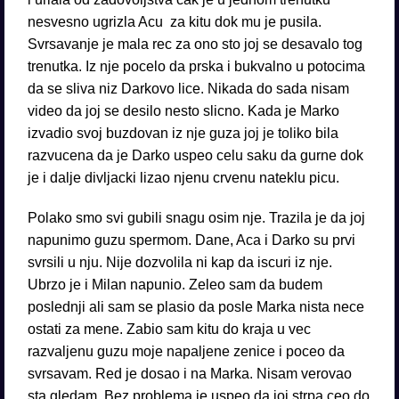
nesvesno ugrizla Acu za kitu dok mu je pusila.
Svrsavanje je mala rec za ono sto joj se desavalo tog
trenutka. Iz nje pocelo da prska i bukvalno u potocima
da se sliva niz Darkovo lice. Nikada do sada nisam
video da joj se desilo nesto slicno. Kada je Marko
izvadio svoj buzdovan iz nje guza joj je toliko bila
razvucena da je Darko uspeo celu saku da gurne dok
je i dalje divljacki lizao njenu crvenu nateklu picu.
Polako smo svi gubili snagu osim nje. Trazila je da joj
napunimo guzu spermom. Dane, Aca i Darko su prvi
svrsili u nju. Nije dozvolila ni kap da iscuri iz nje.
Ubrzo je i Milan napunio. Zeleo sam da budem
poslednji ali sam se plasio da posle Marka nista nece
ostati za mene. Zabio sam kitu do kraja u vec
razvaljenu guzu moje napaljene zenice i poceo da
svrsavam. Red je dosao i na Marka. Nisam verovao
sta gledam. Bez problema je uspeo da joj strpa ceo do