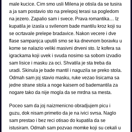
male kucice. Cim smo usli Milena je otisla da se tusira
a ja sam postavio sto na prelepoj terasi sa pogledom
na jezero. Zapalio sam i svece. Prava romantika… Iz
kupatila je izasla u svilenom bade mantilu kroz koji su
se ocrtavale prelepe bradavice. Nakon vecere i dve
flase sampanjca uputili smo se ka dnevnom boravku u
kome se nalazio veliki masivni drveni sto. Iz kofera sa
igrackama koji uvek i svuda nosimo sa sobom izvadio
sam lisice i masku za oci. Shvatila je sta treba da
uradi. Skinula je bade mantil i naguzila se preko stola.
Odmah sam joj stavio masku, ruke vezao lisicama sa
jedne strane stola a noge kaisem od bademantila za
nogare tako da nije mogla da se mrdna sa mesta.
Poceo sam da joj naizmenicno obradjujem picu i
guzu, dok nisam primetio da je na ivici svrsa. Naglo
sam prestao i bez reci otisao do kupatila da se
istusiram. Odmah sam pozvao momke koji su cekali u