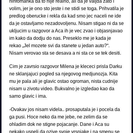
ninfomanka da to nije realno, ali da je valjda zato i
volim, jer je ono sto jeste i ne stidi se toga. Prihvatila je
predlog oberucke i rekla da kad smo jec naceli ne ide
da je ostavljamo nezadovoljenu. Nisam stigao ni da se
ukljucim u razgovor a Aca ih je vec zvao i objasnjavao
im kako da dodju do nas. Preseklo me je kada je
rekao „Jel mozete svi da stanete u jedan auto?“.
Nisam verovao sta se desava a ni sta ce se tek desiti.
Cim je zavrsio razgovor Milena je klececi prisla Darku
ne sklanjajuci pogled sa njegovog medjunozja. Kita
mu je pala ali je glavic ostao ogroman, nista cudnije
nisam u zivotu video. Bukvalno je izgledao kao da
samo glavic i ima.
-Ovakav jos nisam videla.. prosaputala je i pocela da
ga pusi. Hoce neko da me jebe, ne zelim da se
ohladim dok ne stigne pojacanje. Dane i Aca su
nekako uspeli da ozive svoje vrsnjake i na smenu se