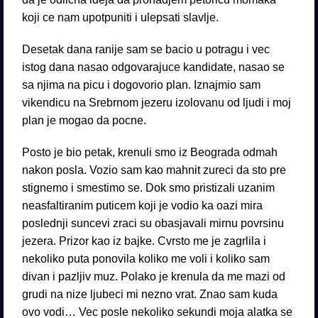
koji ce nam upotpuniti i ulepsati slavlje.
Desetak dana ranije sam se bacio u potragu i vec
istog dana nasao odgovarajuce kandidate, nasao se
sa njima na picu i dogovorio plan. Iznajmio sam
vikendicu na Srebrnom jezeru izolovanu od ljudi i moj
plan je mogao da pocne.
Posto je bio petak, krenuli smo iz Beograda odmah
nakon posla. Vozio sam kao mahnit zureci da sto pre
stignemo i smestimo se. Dok smo pristizali uzanim
neasfaltiranim puticem koji je vodio ka oazi mira
poslednji suncevi zraci su obasjavali mirnu povrsinu
jezera. Prizor kao iz bajke. Cvrsto me je zagrlila i
nekoliko puta ponovila koliko me voli i koliko sam
divan i pazljiv muz. Polako je krenula da me mazi od
grudi na nize ljubeci mi nezno vrat. Znao sam kuda
ovo vodi… Vec posle nekoliko sekundi moja alatka se