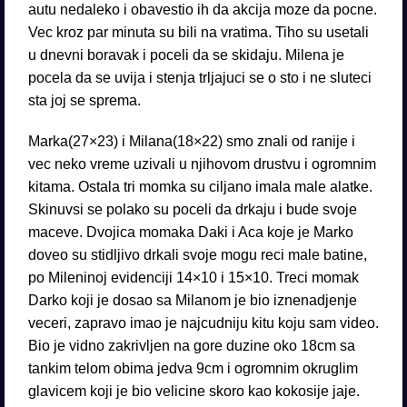
autu nedaleko i obavestio ih da akcija moze da pocne.
Vec kroz par minuta su bili na vratima. Tiho su usetali
u dnevni boravak i poceli da se skidaju. Milena je
pocela da se uvija i stenja trljajuci se o sto i ne sluteci
sta joj se sprema.
Marka(27×23) i Milana(18×22) smo znali od ranije i
vec neko vreme uzivali u njihovom drustvu i ogromnim
kitama. Ostala tri momka su ciljano imala male alatke.
Skinuvsi se polako su poceli da drkaju i bude svoje
maceve. Dvojica momaka Daki i Aca koje je Marko
doveo su stidljivo drkali svoje mogu reci male batine,
po Mileninoj evidenciji 14×10 i 15×10. Treci momak
Darko koji je dosao sa Milanom je bio iznenadjenje
veceri, zapravo imao je najcudniju kitu koju sam video.
Bio je vidno zakrivljen na gore duzine oko 18cm sa
tankim telom obima jedva 9cm i ogromnim okruglim
glavicem koji je bio velicine skoro kao kokosije jaje.