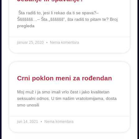
Šta radiš to, jesi li rekao da ti se spava?–
Ššššššš…– Šta „šššššš“, šta radiš to pitam te? Broj
pregleda
januar 25, 2020
Nema komentara
Crni poklon meni za rođendan
Moj muž i ja smo imali vrlo čest i jako kvalitetan
seksualni odnos. U tim našim vratolomijama, dosta
smo unosili
jun 14, 2021
Nema komentara