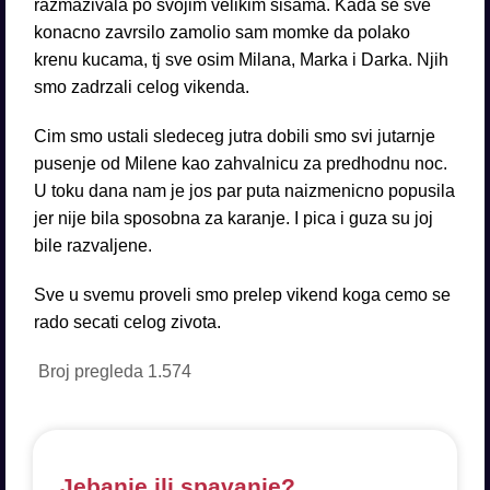
razmazivala po svojim velikim sisama. Kada se sve
konacno zavrsilo zamolio sam momke da polako
krenu kucama, tj sve osim Milana, Marka i Darka. Njih
smo zadrzali celog vikenda.
Cim smo ustali sledeceg jutra dobili smo svi jutarnje
pusenje od Milene kao zahvalnicu za predhodnu noc.
U toku dana nam je jos par puta naizmenicno popusila
jer nije bila sposobna za karanje. I pica i guza su joj
bile razvaljene.
Sve u svemu proveli smo prelep vikend koga cemo se
rado secati celog zivota.
Broj pregleda
1.574
Jebanje ili spavanje?