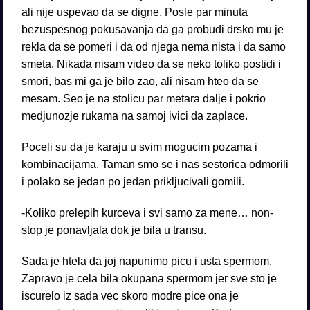
ali nije uspevao da se digne. Posle par minuta
bezuspesnog pokusavanja da ga probudi drsko mu je
rekla da se pomeri i da od njega nema nista i da samo
smeta. Nikada nisam video da se neko toliko postidi i
smori, bas mi ga je bilo zao, ali nisam hteo da se
mesam. Seo je na stolicu par metara dalje i pokrio
medjunozje rukama na samoj ivici da zaplace.
Poceli su da je karaju u svim mogucim pozama i
kombinacijama. Taman smo se i nas sestorica odmorili
i polako se jedan po jedan prikljucivali gomili.
-Koliko prelepih kurceva i svi samo za mene… non-
stop je ponavljala dok je bila u transu.
Sada je htela da joj napunimo picu i usta spermom.
Zapravo je cela bila okupana spermom jer sve sto je
iscurelo iz sada vec skoro modre pice ona je