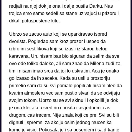
redjali na njoj dok je ona i dalje pusila Darku. Nas
trojica smo samo sedeli sa stane uzivajuci u prizoru i
drkali poluspustene kite.
Ubrzo se zacuo auto koji se uparkiravao ispred
dvorista. Pogledao sam kroz prozor i uspeo da
izbrojim sest likova koji su izasli iz starog belog
karavana. Uh, nisam bas bio siguran da zelim da sve
ovo ode toliko daleko, ali sam znao da Milena zudi za
tim i nisam imao srca da joj to uskratim. Aca je onako
go izasao da ih saceka. Kada su usli u prostoriju
primetio sam da su svi pomalo popili ali nisam hteo da
kvarim atmosferu vec sam pustio stvari da se odvijaju
svojim tokom. Ubrzo su se svi skinuli i opkolili je dok
je ona klecala u sredinu i pusila cas jednom, cas
drugom, cas trecem. Nije znala koji ce pre. Svi su bili
dignuti i spremni za akciju osim jednog mucenika
kome je visio. Pokusala je i sa pusenjem i sa drkanje