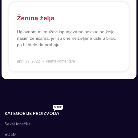
Ženina želja
Uglavnom mi muževi ispunjavamo seksualne želje
našim ženicama, jer su one neiživljene ušle u brak,
pa bi htele da probaju
april 29, 2022
Nema komentara
SHOP
KATEGORIJE PROIZVODA
Seksi igračke
BDSM