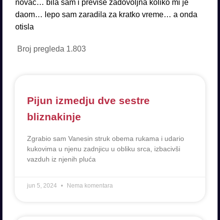
novac… bila sam i previse zadovoljna koliko mi je
daom… lepo sam zaradila za kratko vreme… a onda
otisla
Broj pregleda
1.803
Pijun izmedju dve sestre
bliznakinje
Zgrabio sam Vanesin struk obema rukama i udario
kukovima u njenu zadnjicu u obliku srca, izbacivši
vazduh iz njenih pluća
jun 5, 2024
Nema komentara