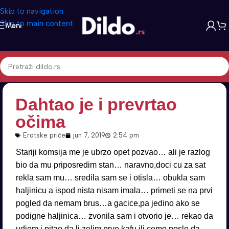
Skip to navigation
Skip to main content
Meni
Dahtao je i prevrtao
očima
Erotske priče
jun 7, 2019
2:54 pm
Stariji komsija me je ubrzo opet pozvao… ali je razlog
bio da mu priposredim stan… naravno,doci cu za sat
rekla sam mu… sredila sam se i otisla… obukla sam
haljinicu a ispod nista nisam imala… primeti se na prvi
pogled da nemam brus…a gacice,pa jedino ako se
podigne haljinica… zvonila sam i otvorio je… rekao da
udjem i pitao da li zelim prvo kafu ili cemo posle da