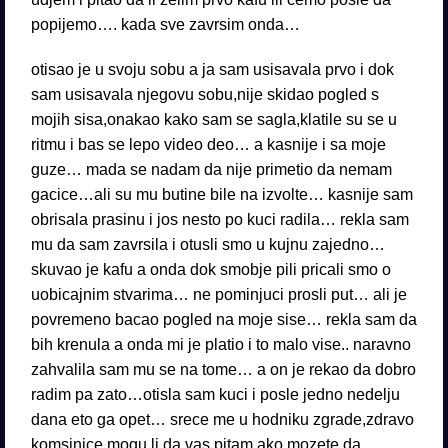
popijemo…. kada sve zavrsim onda…
otisao je u svoju sobu a ja sam usisavala prvo i dok
sam usisavala njegovu sobu,nije skidao pogled s
mojih sisa,onakao kako sam se sagla,klatile su se u
ritmu i bas se lepo video deo… a kasnije i sa moje
guze… mada se nadam da nije primetio da nemam
gacice…ali su mu butine bile na izvolte… kasnije sam
obrisala prasinu i jos nesto po kuci radila… rekla sam
mu da sam zavrsila i otusli smo u kujnu zajedno…
skuvao je kafu a onda dok smobje pili pricali smo o
uobicajnim stvarima… ne pominjuci prosli put… ali je
povremeno bacao pogled na moje sise… rekla sam da
bih krenula a onda mi je platio i to malo vise.. naravno
zahvalila sam mu se na tome… a on je rekao da dobro
radim pa zato…otisla sam kuci i posle jedno nedelju
dana eto ga opet… srece me u hodniku zgrade,zdravo
komsinice,mogu li da vas pitam ako mozete da