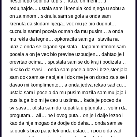
nesto lepo sebi da kupis… kaze on meni… u
redu,hajde… ustala sam i krenula kod njega u sobu a
on za mnom…skinula sam se gola a onda sam
krenula da skidam njega.. vec mu je bio dugnut…
cucnula samni pocela odmah da mu pusim… a onda
mu rekla da legne… opkoracila sam ga i stavila na
ulaz a onda se lagano spustala…laganim ritmom sam
pocela a on je vec bio previse uzbudjen… dahtao je i
orevrtao ocima… spustala sam se do kraj i podizala…
nikako da svrsi… onda sam pocela brze i brze,stenjala
sam dok sam se nabijala i dok me je on drzao za sise i
davao mi komplimente… a onda jedva rekao sad cu…
ustala sam i pocela da mu pusim,mazila sam mu jaja i
pusila ga,bio mi je ceo u ustima… kada je poceo da
svrsava… otisla sam do kupatila u pljunula… volim da
progutam… ali… ne i ovog puta…on je i dalje lezao i
kao da nije mogao da dodje do daha… onda sam se
ja obukls brzo pa je tek onda ustao… i pocro da vadi