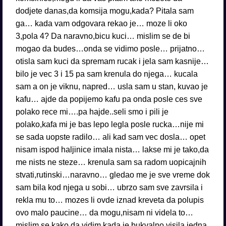
dodjete danas,da komsija mogu,kada? Pitala sam
ga… kada vam odgovara rekao je… moze li oko
3,pola 4? Da naravno,bicu kuci… mislim se de bi
mogao da budes…onda se vidimo posle… prijatno…
otisla sam kuci da spremam rucak i jela sam kasnije…
bilo je vec 3 i 15 pa sam krenula do njega… kucala
sam a on je viknu, napred… usla sam u stan, kuvao je
kafu… ajde da popijemo kafu pa onda posle ces sve
polako rece mi….pa hajde..seli smo i pili je
polako,kafa mi je bas lepo legla posle rucka…nije mi
se sada uopste radilo… ali kad sam vec dosla… opet
nisam ispod haljinice imala nista… lakse mi je tako,da
me nists ne steze… krenula sam sa radom uopicajnih
stvati,rutinski…naravno… gledao me je sve vreme dok
sam bila kod njega u sobi… ubrzo sam sve zavrsila i
rekla mu to… mozes li ovde iznad kreveta da polupis
ovo malo paucine… da mogu,nisam ni videla to…
mislim se kako da vidim kada je bukvalno visila jedna