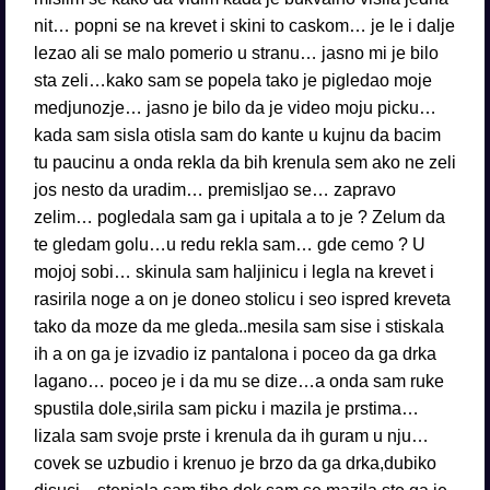
nit… popni se na krevet i skini to caskom… je le i dalje
lezao ali se malo pomerio u stranu… jasno mi je bilo
sta zeli…kako sam se popela tako je pigledao moje
medjunozje… jasno je bilo da je video moju picku…
kada sam sisla otisla sam do kante u kujnu da bacim
tu paucinu a onda rekla da bih krenula sem ako ne zeli
jos nesto da uradim… premisljao se… zapravo
zelim… pogledala sam ga i upitala a to je ? Zelum da
te gledam golu…u redu rekla sam… gde cemo ? U
mojoj sobi… skinula sam haljinicu i legla na krevet i
rasirila noge a on je doneo stolicu i seo ispred kreveta
tako da moze da me gleda..mesila sam sise i stiskala
ih a on ga je izvadio iz pantalona i poceo da ga drka
lagano… poceo je i da mu se dize…a onda sam ruke
spustila dole,sirila sam picku i mazila je prstima…
lizala sam svoje prste i krenula da ih guram u nju…
covek se uzbudio i krenuo je brzo da ga drka,dubiko