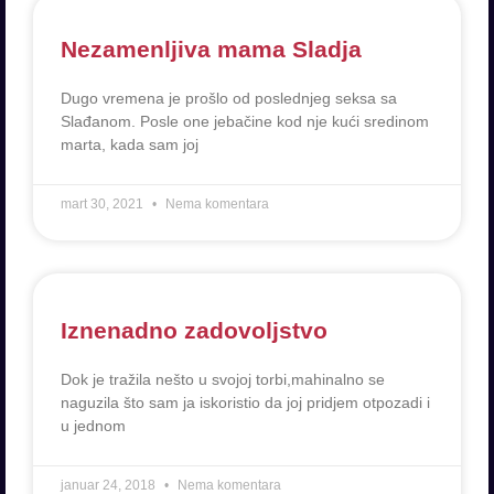
Nezamenljiva mama Sladja
Dugo vremena je prošlo od poslednjeg seksa sa
Slađanom. Posle one jebačine kod nje kući sredinom
marta, kada sam joj
mart 30, 2021
Nema komentara
Iznenadno zadovoljstvo
Dok je tražila nešto u svojoj torbi,mahinalno se
naguzila što sam ja iskoristio da joj pridjem otpozadi i
u jednom
januar 24, 2018
Nema komentara