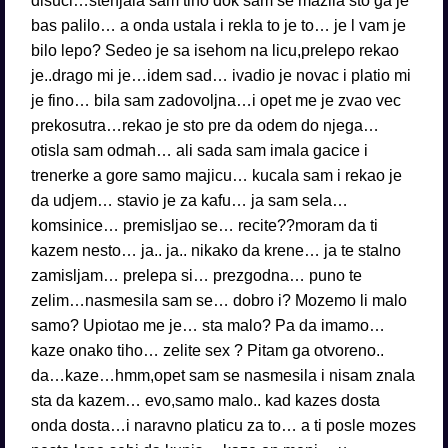
disuci…stenjala sam tiho dok sam se mazila sto ga je
bas palilo… a onda ustala i rekla to je to… je l vam je
bilo lepo? Sedeo je sa isehom na licu,prelepo rekao
je..drago mi je…idem sad… ivadio je novac i platio mi
je fino… bila sam zadovoljna…i opet me je zvao vec
prekosutra…rekao je sto pre da odem do njega…
otisla sam odmah… ali sada sam imala gacice i
trenerke a gore samo majicu… kucala sam i rekao je
da udjem… stavio je za kafu… ja sam sela…
komsinice… premisljao se… recite??moram da ti
kazem nesto… ja.. ja.. nikako da krene… ja te stalno
zamisljam… prelepa si… prezgodna… puno te
zelim…nasmesila sam se… dobro i? Mozemo li malo
samo? Upiotao me je… sta malo? Pa da imamo…
kaze onako tiho… zelite sex ? Pitam ga otvoreno..
da…kaze…hmm,opet sam se nasmesila i nisam znala
sta da kazem… evo,samo malo.. kad kazes dosta
onda dosta…i naravno platicu za to… a ti posle mozes