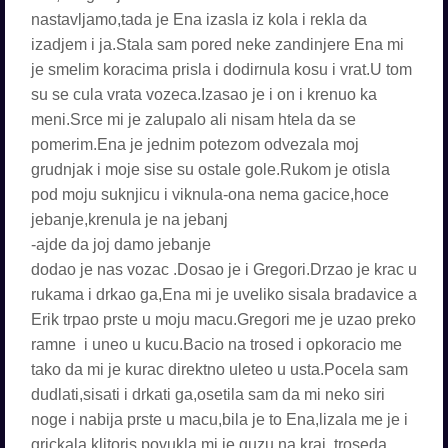
nastavljamo,tada je Ena izasla iz kola i rekla da
izadjem i ja.Stala sam pored neke zandinjere Ena mi
je smelim koracima prisla i dodirnula kosu i vrat.U tom
su se cula vrata vozeca.Izasao je i on i krenuo ka
meni.Srce mi je zalupalo ali nisam htela da se
pomerim.Ena je jednim potezom odvezala moj
grudnjak i moje sise su ostale gole.Rukom je otisla
pod moju suknjicu i viknula-ona nema gacice,hoce
jebanje,krenula je na jebanj
-ajde da joj damo jebanje
dodao je nas vozac .Dosao je i Gregori.Drzao je krac u
rukama i drkao ga,Ena mi je uveliko sisala bradavice a
Erik trpao prste u moju macu.Gregori me je uzao preko
ramne i uneo u kucu.Bacio na trosed i opkoracio me
tako da mi je kurac direktno uleteo u usta.Pocela sam
dudlati,sisati i drkati ga,osetila sam da mi neko siri
noge i nabija prste u macu,bila je to Ena,lizala me je i
grickala klitoris.povukla mi je guzu na kraj troseda