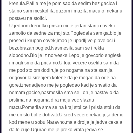
krenula.Palila me je pomisao da sedim bez gacica i
stalno sam meskoljila guzom i mazila macu o mekanu
postavu na stolici.
U jednom trenutku prisao mi je jedan stariji covek i
zamolio da sedne za moj sto.Pogledala sam ga,bio je
prosed i krupan covek,imao je upadljivo plave oci i
bezobrazan pogled.Nasmesila sam se i rekla
slobodno.Bio je iz norveske.Lepo je govcorio engleski
i mogli smo da pricamo.U toju vecere osetila sam da
me pod stolom dodiruje po nogama na sta sam ja
odgovorila sirenjem kolene da je mogao da ode na
gore,iznenadjeno me je pogledao kad je shvatio da
nemam gacice,nasmesila sma se i on je nastavio da
prstima na nogama dira moju vec vlaznu
macu.Pomerila sma se na kraj stolice i prisla stolu da
me on sto bolje dohvati.U sred vecere rekao je,ajdemo
kod mene u sobu.Naravno,mala drolja je jedva cekala
da to cuje.Ugurao me je preko vrata jedva se