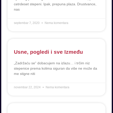
cetrdeset stepeni. Ipak, prepuna plaza. Drustvance,
nas
septembar 7, 2020
Nema komentara
Usne, pogledi i sve Između
„Zadržaću se“ dobacujem na izlazu… i trčim niz
stepenice prema kolima siguran da više ne može da
me stigne niti
novembar 22, 2024
Nema komentara