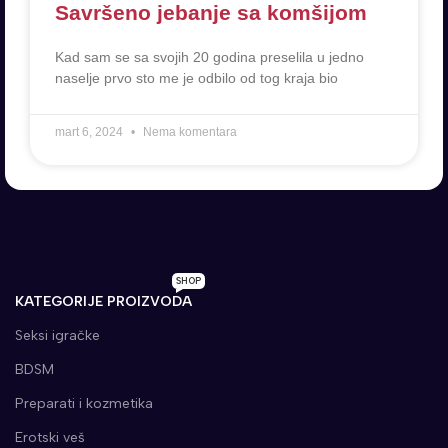
Savršeno jebanje sa komšijom
Kad sam se sa svojih 20 godina preselila u jedno
naselje prvo sto me je odbilo od tog kraja bio
mart 6, 2024
Nema komentara
SHOP
KATEGORIJE PROIZVODA
Seksi igračke
BDSM
Preparati i kozmetika
Erotski veš