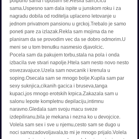
potpuno sama i opustim se.Resila sam,icicu
sama.Uspesno sam dala ispite u junskom roku i za
nagradu dobila od roditelja uplaceno letovanje u
jednom privatnom pansionu u grckoj.Trebalo je samo
poneti pare za izlazak.Rekla sam mojima da ne
planiram da se provodim vec da se dobro odmorim.U
meni se u tom trenutku nasmesio djavolcic.
Pocela sam da pakujem torbu,stala na pola i onda
izbacila sve stvari napolje.Htela sam nesto novo nesto
osvezavajuce.Uzela sam novcanik i krenula u
soping.Osecala sam se mnogo bolje.Kupila sam par
sexy suknjica,cikanih gacica i bruseva,tanga
kupaci,jos mnogo erotskih krpica.Zakazala sam u
salonu lepote kompletnu depilaciju,intimnu
naravno.Gledala sam svoju macu sveze
izdepiliranu,bila je mekana i nezna ko u devojcice.
Volela sam sex i sve u njemu,cesto sam se dugo u
noci samozadovoljavala,to mi je mnogo prijalo.Volela