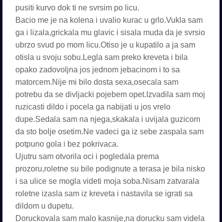
pusiti kurvo dok ti ne svrsim po licu.
Bacio me je na kolena i uvalio kurac u grlo.Vukla sam
ga i lizala,grickala mu glavic i sisala muda da je svrsio
ubrzo svud po mom licu.Otiso je u kupatilo a ja sam
otisla u svoju sobu.Legla sam preko kreveta i bila
opako zadovoljna jos jednom jebacinom i to sa
matorcem.Nije mi bilo dosta sexa,osecala sam
potrebu da se divljacki pojebem opet.Izvadila sam moj
ruzicasti dildo i pocela ga nabijati u jos vrelo
dupe.Sedala sam na njega,skakala i uvijala guzicom
da sto bolje osetim.Ne vadeci ga iz sebe zaspala sam
potpuno gola i bez pokrivaca.
Ujutru sam otvorila oci i pogledala prema
prozoru,roletne su bile podignute a terasa je bila nisko
i sa ulice se mogla videti moja soba.Nisam zatvarala
roletne izasla sam iz kreveta i nastavila se igrati sa
dildom u dupetu.
Doruckovala sam malo kasnije,na dorucku sam videla