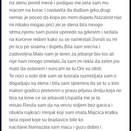
na stenu pored mene i podigao me,sela sam mu
macom na kurac i nastavila da dudlam grku,drugi
nemac je poceo da kopa po mom dupetu.Nazalost nije
mi nikako mogao prici jer je stena bila mnogo
strma,njemu sam pusila uporedo sa grkovim i sedala
na kurceve redom kako su se namestali.Svrsili su mi
po licu po sisama i dupetu.Bila sam srecna i
zadovoljna.Malo nam je teren za jebanje bio los ali
nije nam mnogo smetalo.Ja sam im rekla da zelim jos
malo da ostanem i suncam se tu.Oni su otisli.
Te noci u sobi dok sam se tusirala razmisljala sam o
dogadjaju sa stena i bila sam spremna da se tu u tom
malom gradicu pretvorim u pravu prljavu drolju koja ne
bira sa kime ce se jebavati.Uspalila me je ta
misao.Resila sam da na vecru sidjem bez gacica i
obukla najkraci minjak koji sam imala.Majcica kratka
bela ispod koje su bradavice bile ko
nacrtane.Namazala sam macu i guzu dobro i