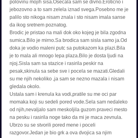
polovinu mojih sisa.Osecala sam se divno.Eroticno i
jebozovno a to sam zelela iznad svega.Posebno me je
palilo sto nikoga nisam znala i sto nisam imala sanse
da ikog sretnem poznatog.
Brodic je pristao na mali dok oko kojeg je bila zgodna
sumica.Bilo je mirno.Sa brodica sam sisla samo ja.Od
doka je vodio maleni putc sa putokazom ka plazi.Bila
je to mala ali mnogo lepa plaza.Bilo je dosta ljudi na
njoj.Sisla sam sa stazice i rasirila peskir na
pesak,skinula sa sebe sve i pocela se mazati.Gledali
su me njih nekoliko ,ja sam se nezno mazala i nisam
gledala okolo.
Ustala sam i krenula ka vodi,pratile su me oci par
momaka koji su sedeli pored vode.Sela sam nedaleko
od njih,nevaljalo sam meskoljila guzom praveci mesto
na pesku i rasirila noge tako da mi je maca zevnula.
Ubrzo su se stvorili pored mene i poceli
razgovor.Jedan je bio grk a ova dvojica sa njim