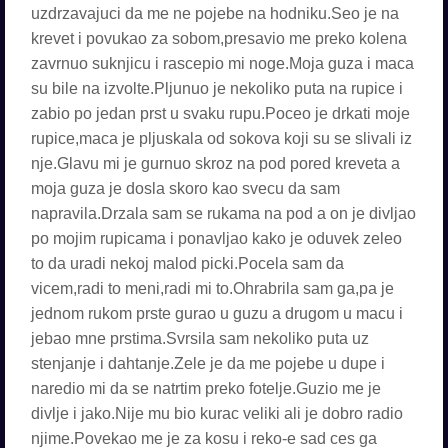
uzdrzavajuci da me ne pojebe na hodniku.Seo je na
krevet i povukao za sobom,presavio me preko kolena
zavrnuo suknjicu i rascepio mi noge.Moja guza i maca
su bile na izvolte.Pljunuo je nekoliko puta na rupice i
zabio po jedan prst u svaku rupu.Poceo je drkati moje
rupice,maca je pljuskala od sokova koji su se slivali iz
nje.Glavu mi je gurnuo skroz na pod pored kreveta a
moja guza je dosla skoro kao svecu da sam
napravila.Drzala sam se rukama na pod a on je divljao
po mojim rupicama i ponavljao kako je oduvek zeleo
to da uradi nekoj malod picki.Pocela sam da
vicem,radi to meni,radi mi to.Ohrabrila sam ga,pa je
jednom rukom prste gurao u guzu a drugom u macu i
jebao mne prstima.Svrsila sam nekoliko puta uz
stenjanje i dahtanje.Zele je da me pojebe u dupe i
naredio mi da se natrtim preko fotelje.Guzio me je
divlje i jako.Nije mu bio kurac veliki ali je dobro radio
njime.Povekao me je za kosu i reko-e sad ces ga