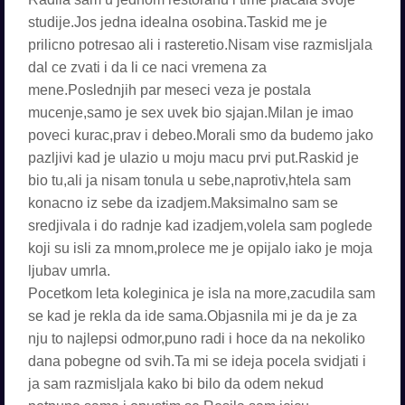
studije.Jos jedna idealna osobina.Taskid me je
prilicno potresao ali i rasteretio.Nisam vise razmisljala
dal ce zvati i da li ce naci vremena za
mene.Poslednjih par meseci veza je postala
mucenje,samo je sex uvek bio sjajan.Milan je imao
poveci kurac,prav i debeo.Morali smo da budemo jako
pazljivi kad je ulazio u moju macu prvi put.Raskid je
bio tu,ali ja nisam tonula u sebe,naprotiv,htela sam
konacno iz sebe da izadjem.Maksimalno sam se
sredjivala i do radnje kad izadjem,volela sam poglede
koji su isli za mnom,prolece me je opijalo iako je moja
ljubav umrla.
Pocetkom leta koleginica je isla na more,zacudila sam
se kad je rekla da ide sama.Objasnila mi je da je za
nju to najlepsi odmor,puno radi i hoce da na nekoliko
dana pobegne od svih.Ta mi se ideja pocela svidjati i
ja sam razmisljala kako bi bilo da odem nekud