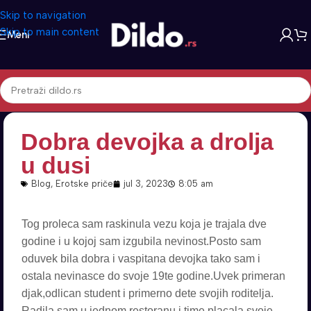
Skip to navigation
Skip to main content
Meni
Dobra devojka a drolja
u dusi
Blog
,
Erotske priče
jul 3, 2023
8:05 am
Tog proleca sam raskinula vezu koja je trajala dve
godine i u kojoj sam izgubila nevinost.Posto sam
oduvek bila dobra i vaspitana devojka tako sam i
ostala nevinasce do svoje 19te godine.Uvek primeran
djak,odlican student i primerno dete svojih roditelja.
Radila sam u jednom restoranu i time placala svoje