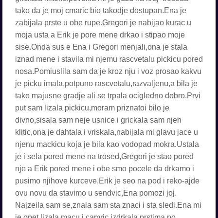
tako da je moj cmaric bio takodje dostupan.Ena je
zabijala prste u obe rupe.Gregori je nabijao kurac u
moja usta a Erik je pore mene drkao i stipao moje
sise.Onda sus e Ena i Gregori menjali,ona je stala
iznad mene i stavila mi njemu rascvetalu pickicu pored
nosa.Pomiuslila sam da je kroz nju i voz prosao kakvu
je picku imala,potpuno rascvetalu,razvaljenu,a bila je
tako majusne gradje ali se trpala ocigledno dobro.Prvi
put sam lizala pickicu,moram priznatoi bilo je
divno,sisala sam neje usnice i grickala sam njen
klitic,ona je dahtala i vriskala,nabijala mi glavu jace u
njenu mackicu koja je bila kao vodopad mokra.Ustala
je i sela pored mene na trosed,Gregori je stao pored
nje a Erik pored mene i obe smo pocele da drkamo i
pusimo njihove kurceve.Erik je seo na pod i reko-ajde
ovu novu da stavimo u sendvic,Ena pomozi joj.
Najzeila sam se,znala sam sta znaci i sta sledi.Ena mi
je opet lizala macu i camric,izdrkala prstima po