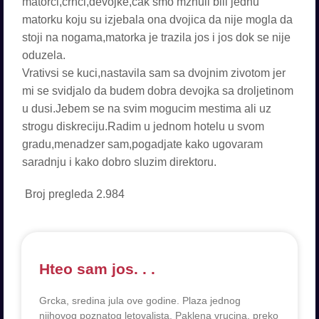
matorci,crnci,devojke,cak smo mznuli bili jednu
matorku koju su izjebala ona dvojica da nije mogla da
stoji na nogama,matorka je trazila jos i jos dok se nije
oduzela.
Vrativsi se kuci,nastavila sam sa dvojnim zivotom jer
mi se svidjalo da budem dobra devojka sa droljetinom
u dusi.Jebem se na svim mogucim mestima ali uz
strogu diskreciju.Radim u jednom hotelu u svom
gradu,menadzer sam,pogadjate kako ugovaram
saradnju i kako dobro sluzim direktoru.
Broj pregleda
2.984
Hteo sam jos. . .
Grcka, sredina jula ove godine. Plaza jednog
njihovog poznatog letovalista. Paklena vrucina, preko