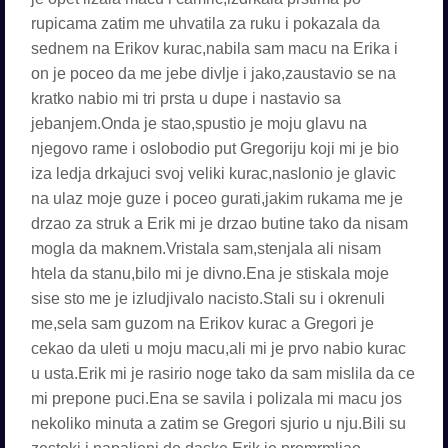
rupicama zatim me uhvatila za ruku i pokazala da
sednem na Erikov kurac,nabila sam macu na Erika i
on je poceo da me jebe divlje i jako,zaustavio se na
kratko nabio mi tri prsta u dupe i nastavio sa
jebanjem.Onda je stao,spustio je moju glavu na
njegovo rame i oslobodio put Gregoriju koji mi je bio
iza ledja drkajuci svoj veliki kurac,naslonio je glavic
na ulaz moje guze i poceo gurati,jakim rukama me je
drzao za struk a Erik mi je drzao butine tako da nisam
mogla da maknem.Vristala sam,stenjala ali nisam
htela da stanu,bilo mi je divno.Ena je stiskala moje
sise sto me je izludjivalo nacisto.Stali su i okrenuli
me,sela sam guzom na Erikov kurac a Gregori je
cekao da uleti u moju macu,ali mi je prvo nabio kurac
u usta.Erik mi je rasirio noge tako da sam mislila da ce
mi prepone puci.Ena se savila i polizala mi macu jos
nekoliko minuta a zatim se Gregori sjurio u nju.Bili su