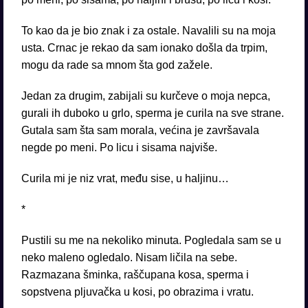
To kao da je bio znak i za ostale. Navalili su na moja
usta. Crnac je rekao da sam ionako došla da trpim,
mogu da rade sa mnom šta god zažele.
Jedan za drugim, zabijali su kurčeve o moja nepca,
gurali ih duboko u grlo, sperma je curila na sve strane.
Gutala sam šta sam morala, većina je završavala
negde po meni. Po licu i sisama najviše.
Curila mi je niz vrat, među sise, u haljinu…
*
Pustili su me na nekoliko minuta. Pogledala sam se u
neko maleno ogledalo. Nisam ličila na sebe.
Razmazana šminka, raščupana kosa, sperma i
sopstvena pljuvačka u kosi, po obrazima i vratu.