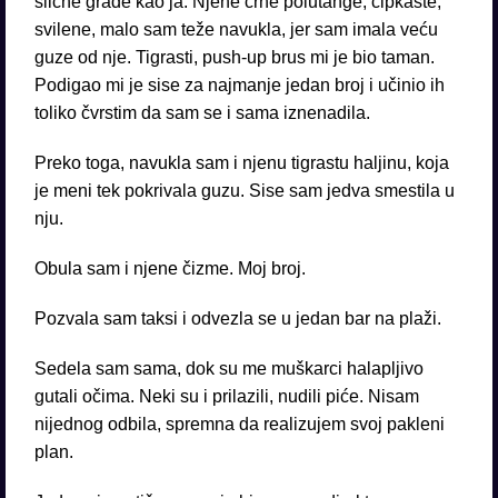
slične građe kao ja. Njene crne polutange, čipkaste,
svilene, malo sam teže navukla, jer sam imala veću
guze od nje. Tigrasti, push-up brus mi je bio taman.
Podigao mi je sise za najmanje jedan broj i učinio ih
toliko čvrstim da sam se i sama iznenadila.
Preko toga, navukla sam i njenu tigrastu haljinu, koja
je meni tek pokrivala guzu. Sise sam jedva smestila u
nju.
Obula sam i njene čizme. Moj broj.
Pozvala sam taksi i odvezla se u jedan bar na plaži.
Sedela sam sama, dok su me muškarci halapljivo
gutali očima. Neki su i prilazili, nudili piće. Nisam
nijednog odbila, spremna da realizujem svoj pakleni
plan.