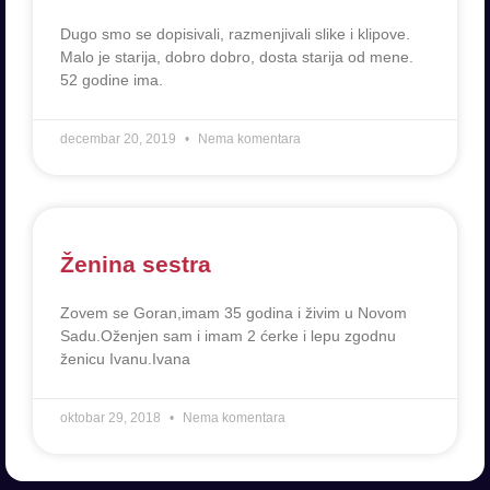
Dugo smo se dopisivali, razmenjivali slike i klipove.
Malo je starija, dobro dobro, dosta starija od mene.
52 godine ima.
decembar 20, 2019
Nema komentara
Ženina sestra
Zovem se Goran,imam 35 godina i živim u Novom
Sadu.Oženjen sam i imam 2 ćerke i lepu zgodnu
ženicu Ivanu.Ivana
oktobar 29, 2018
Nema komentara