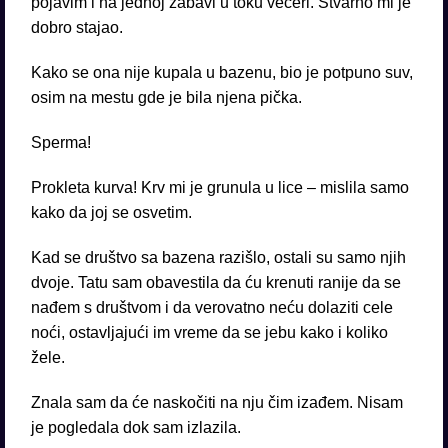
pojavim i na jednoj zabavi u toku večeri. Stvarno mi je
dobro stajao.
Kako se ona nije kupala u bazenu, bio je potpuno suv,
osim na mestu gde je bila njena pička.
Sperma!
Prokleta kurva! Krv mi je grunula u lice – mislila samo
kako da joj se osvetim.
Kad se društvo sa bazena razišlo, ostali su samo njih
dvoje. Tatu sam obavestila da ću krenuti ranije da se
nađem s društvom i da verovatno neću dolaziti cele
noći, ostavljajući im vreme da se jebu kako i koliko
žele.
Znala sam da će naskočiti na nju čim izađem. Nisam
je pogledala dok sam izlazila.