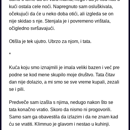
kući ostala cele noći. Napregnuto sam osluškivala,
očekujući da će u neko doba otići, ali izgleda se on
nije skidao s nje. Stenjala je i povremeno vrištala,
očigledno svršavajući.
Otišla je tek ujutro. Ubrzo za njom, i tata.
*
Kuća koju smo iznajmili je imala veliki bazen i već pre
podne se kod mene skupilo moje društvo. Tata čitav
dan nije dolazio, a mi smo se sve vreme kupali, zezali
se i pili.
Predveče sam izašla s njima, nedugo nakon što se
tata konačno vratio. Skoro da nismo ni progovorili.
Samo sam ga obavestila da izlazim i da ne znam kad
ću se vratiti. Klimnuo je glavom i nestao u kuhinji.