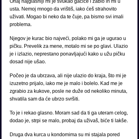
Onaj najglasniji mi je svukao gaćice i zabio ih mi u
usta. Nemoj mnogo da vrištiš, iako ćeš strahovito
uživati. Mogao bi neko da te čuje, pa bismo svi imali
problema.
Njegov je kurac bio najveći, polako mi ga je ugurao u
pičku. Prevelik za mene, motalo mi se po glavi. Ulazio
je i izlazio, neprestano ponavljajući kako u užu pičku
dosad nije ušao.
Počeo je da ubrzava, ali nije ulazio do kraja, što mi je
izuzetno prijalo, iako me je malo i bolelo. Kad me je
zgrabio za kukove, posle ne duže od nekoliko minuta,
shvatila sam da će ubrzo svršiti.
To je i rekao glasno. Moram sad da ti ga uteram celog,
dodao je, strpi se malo, probaj da uživaš, biće ti lakše.
Druga dva kurca u kondomima su mi stajala pored