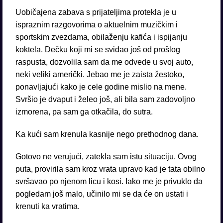
Uobičajena zabava s prijateljima protekla je u
ispraznim razgovorima o aktuelnim muzičkim i
sportskim zvezdama, obilaženju kafića i ispijanju
koktela. Dečku koji mi se sviđao još od prošlog
raspusta, dozvolila sam da me odvede u svoj auto,
neki veliki američki. Jebao me je zaista žestoko,
ponavljajući kako je cele godine mislio na mene.
Svršio je dvaput i želeo još, ali bila sam zadovoljno
izmorena, pa sam ga otkačila, do sutra.
Ka kući sam krenula kasnije nego prethodnog dana.
Gotovo ne verujući, zatekla sam istu situaciju. Ovog
puta, provirila sam kroz vrata upravo kad je tata obilno
svršavao po njenom licu i kosi. Iako me je privuklo da
pogledam još malo, učinilo mi se da će on ustati i
krenuti ka vratima.