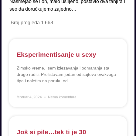
Nasmejao se i on, malo usiljeno, postavio dva tanjira i
seo da doručkujemo zajedno…
Broj pregleda
1.668
Eksperimentisanje u sexy
Zimsko vreme, sem izlezavanja i odmaranja sta
drugo raditi. Prelistavam jedan od sajtova ovakvoga
tipa i naletim na poruku od
februar 4, 2024
Nema komentara
Još si pile…tek ti je 30