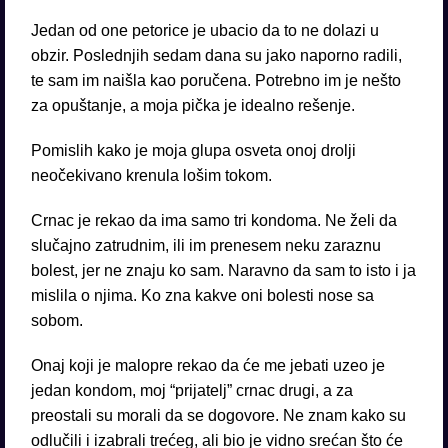
Jedan od one petorice je ubacio da to ne dolazi u
obzir. Poslednjih sedam dana su jako naporno radili,
te sam im naišla kao poručena. Potrebno im je nešto
za opuštanje, a moja pička je idealno rešenje.
Pomislih kako je moja glupa osveta onoj drolji
neočekivano krenula lošim tokom.
Crnac je rekao da ima samo tri kondoma. Ne želi da
slučajno zatrudnim, ili im prenesem neku zaraznu
bolest, jer ne znaju ko sam. Naravno da sam to isto i ja
mislila o njima. Ko zna kakve oni bolesti nose sa
sobom.
Onaj koji je malopre rekao da će me jebati uzeo je
jedan kondom, moj “prijatelj” crnac drugi, a za
preostali su morali da se dogovore. Ne znam kako su
odlučili i izabrali trećeg, ali bio je vidno srećan što će