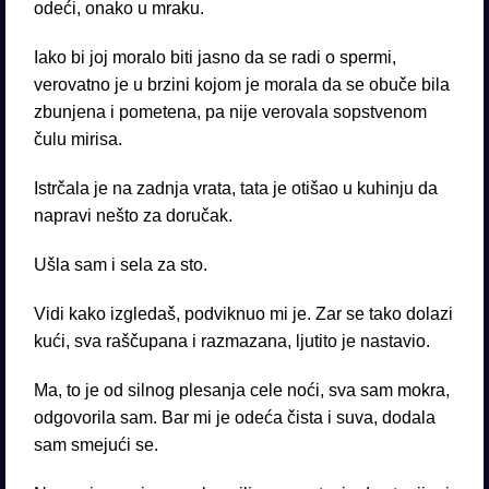
odeći, onako u mraku.
Iako bi joj moralo biti jasno da se radi o spermi,
verovatno je u brzini kojom je morala da se obuče bila
zbunjena i pometena, pa nije verovala sopstvenom
čulu mirisa.
Istrčala je na zadnja vrata, tata je otišao u kuhinju da
napravi nešto za doručak.
Ušla sam i sela za sto.
Vidi kako izgledaš, podviknuo mi je. Zar se tako dolazi
kući, sva raščupana i razmazana, ljutito je nastavio.
Ma, to je od silnog plesanja cele noći, sva sam mokra,
odgovorila sam. Bar mi je odeća čista i suva, dodala
sam smejući se.