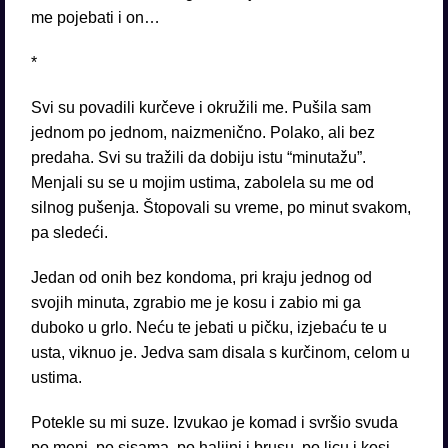
me pojebati i on…
*
Svi su povadili kurčeve i okružili me. Pušila sam
jednom po jednom, naizmenično. Polako, ali bez
predaha. Svi su tražili da dobiju istu “minutažu”.
Menjali su se u mojim ustima, zabolela su me od
silnog pušenja. Štopovali su vreme, po minut svakom,
pa sledeći.
Jedan od onih bez kondoma, pri kraju jednog od
svojih minuta, zgrabio me je kosu i zabio mi ga
duboko u grlo. Neću te jebati u pičku, izjebaću te u
usta, viknuo je. Jedva sam disala s kurčinom, celom u
ustima.
Potekle su mi suze. Izvukao je komad i svršio svuda
po meni, po sisama, po haljini i brusu, po licu i kosi.