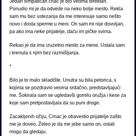
Jedan simpatičan cnac je bio veoma direktan.
Ponudio mi je da odvede na neko bolje mesto. Rekla
sam mu bez ustezanja da me interesuje samo nešto
novo i dosta sperme u meni. On sam mi nije dovoljan,
pa ako ima neke prijatelje, daću im pičke svima.
Rekao je da ima izuzetno mesto za mene. Ustala sam
i krenula s njim bez razmišljanja.
*
Bilo je to malo skladište. Unutra su bila petorica, s
kojima se pozdravio veoma srdačno, predstavljajući
me. Šokirala sam se ugledavši gomilu oružja i kese za
koje sam pretpostavljala da su puni droge.
Zacakljenih očiju, Crnac je obavestio prijatelje zašto
me je doveo. Želeo je da me jebe samo on, ostali
mogu da gledaju.