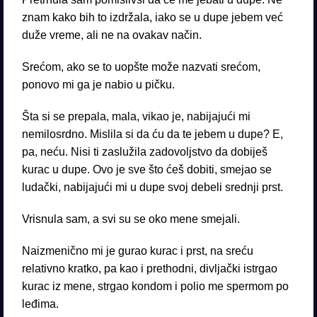
znam kako bih to izdržala, iako se u dupe jebem već
duže vreme, ali ne na ovakav način.
Srećom, ako se to uopšte može nazvati srećom,
ponovo mi ga je nabio u pičku.
Šta si se prepala, mala, vikao je, nabijajući mi
nemilosrdno. Mislila si da ću da te jebem u dupe? E,
pa, neću. Nisi ti zaslužila zadovoljstvo da dobiješ
kurac u dupe. Ovo je sve što ćeš dobiti, smejao se
ludački, nabijajući mi u dupe svoj debeli srednji prst.
Vrisnula sam, a svi su se oko mene smejali.
Naizmenično mi je gurao kurac i prst, na sreću
relativno kratko, pa kao i prethodni, divljački istrgao
kurac iz mene, strgao kondom i polio me spermom po
leđima.