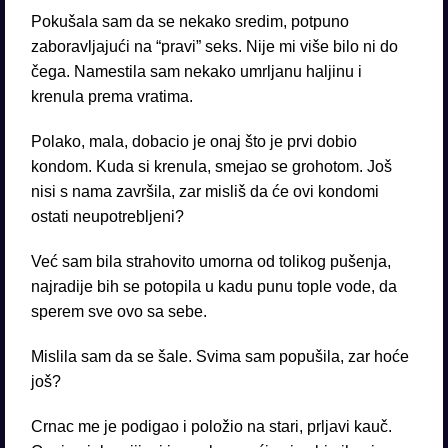
Pokušala sam da se nekako sredim, potpuno
zaboravljajući na “pravi” seks. Nije mi više bilo ni do
čega. Namestila sam nekako umrljanu haljinu i
krenula prema vratima.
Polako, mala, dobacio je onaj što je prvi dobio
kondom. Kuda si krenula, smejao se grohotom. Još
nisi s nama završila, zar misliš da će ovi kondomi
ostati neupotrebljeni?
Već sam bila strahovito umorna od tolikog pušenja,
najradije bih se potopila u kadu punu tople vode, da
sperem sve ovo sa sebe.
Mislila sam da se šale. Svima sam popušila, zar hoće
još?
Crnac me je podigao i položio na stari, prljavi kauč.