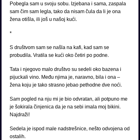
Pobegla sam u svoju sobu. Izjebana i sama, zaspala
sam čim sam legla, tako da nisam čula da li je ona
žena otišla, ili još u našoj kući.
*
S društvom sam se našla na kafi, kad sam se
probudila. Vratila se kući oko četiri po podne.
Tata i njegovo malo društvo su sedeli oko bazena i
pijuckali vino. Među njima je, naravno, bila i ona –
žena koju je tako strasno jebao pethodne dve noći.
Sam pogled na nju mi je bio odvratan, ali potpuno me
je šokirala činjenica da je na sebi imala moj bikini.
Najdraži!
Sedela je ispod male nadstrešnice, nešto odvojena od
ostalih.