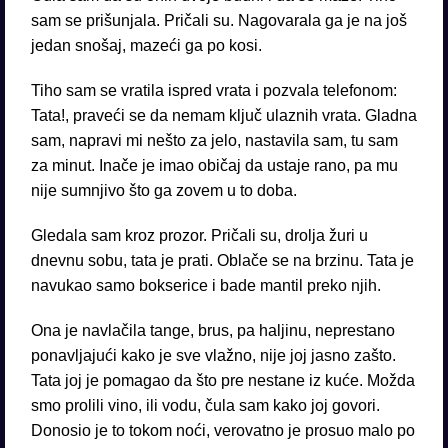
sam se prišunjala. Pričali su. Nagovarala ga je na još
jedan snošaj, mazeći ga po kosi.
Tiho sam se vratila ispred vrata i pozvala telefonom:
Tata!, praveći se da nemam ključ ulaznih vrata. Gladna
sam, napravi mi nešto za jelo, nastavila sam, tu sam
za minut. Inače je imao običaj da ustaje rano, pa mu
nije sumnjivo što ga zovem u to doba.
Gledala sam kroz prozor. Pričali su, drolja žuri u
dnevnu sobu, tata je prati. Oblače se na brzinu. Tata je
navukao samo bokserice i bade mantil preko njih.
Ona je navlačila tange, brus, pa haljinu, neprestano
ponavljajući kako je sve vlažno, nije joj jasno zašto.
Tata joj je pomagao da što pre nestane iz kuće. Možda
smo prolili vino, ili vodu, čula sam kako joj govori.
Donosio je to tokom noći, verovatno je prosuo malo po