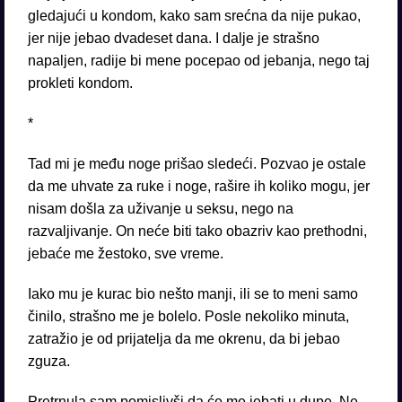
gledajući u kondom, kako sam srećna da nije pukao,
jer nije jebao dvadeset dana. I dalje je strašno
napaljen, radije bi mene pocepao od jebanja, nego taj
prokleti kondom.
*
Tad mi je među noge prišao sledeći. Pozvao je ostale
da me uhvate za ruke i noge, rašire ih koliko mogu, jer
nisam došla za uživanje u seksu, nego na
razvaljivanje. On neće biti tako obazriv kao prethodni,
jebaće me žestoko, sve vreme.
Iako mu je kurac bio nešto manji, ili se to meni samo
činilo, strašno me je bolelo. Posle nekoliko minuta,
zatražio je od prijatelja da me okrenu, da bi jebao
zguza.
Pretrnula sam pomislivši da će me jebati u dupe. Ne