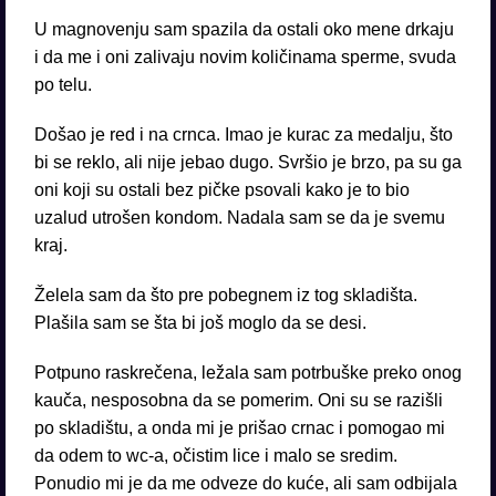
U magnovenju sam spazila da ostali oko mene drkaju
i da me i oni zalivaju novim količinama sperme, svuda
po telu.
Došao je red i na crnca. Imao je kurac za medalju, što
bi se reklo, ali nije jebao dugo. Svršio je brzo, pa su ga
oni koji su ostali bez pičke psovali kako je to bio
uzalud utrošen kondom. Nadala sam se da je svemu
kraj.
Želela sam da što pre pobegnem iz tog skladišta.
Plašila sam se šta bi još moglo da se desi.
Potpuno raskrečena, ležala sam potrbuške preko onog
kauča, nesposobna da se pomerim. Oni su se razišli
po skladištu, a onda mi je prišao crnac i pomogao mi
da odem to wc-a, očistim lice i malo se sredim.
Ponudio mi je da me odveze do kuće, ali sam odbijala