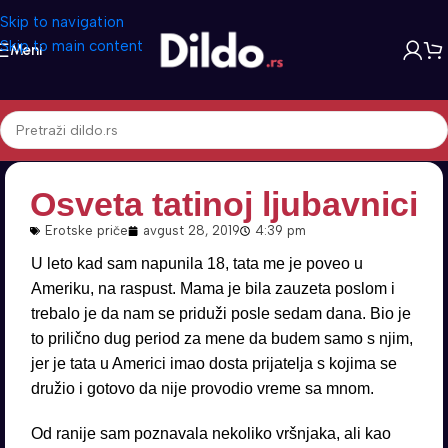
Skip to navigation
Skip to main content
Meni
Osveta tatinoj ljubavnici
Erotske priče
avgust 28, 2019
4:39 pm
U leto kad sam napunila 18, tata me je poveo u
Ameriku, na raspust. Mama je bila zauzeta poslom i
trebalo je da nam se priduži posle sedam dana. Bio je
to prilično dug period za mene da budem samo s njim,
jer je tata u Americi imao dosta prijatelja s kojima se
družio i gotovo da nije provodio vreme sa mnom.
Od ranije sam poznavala nekoliko vršnjaka, ali kao