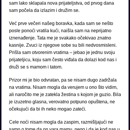
sam lako sklapala nova prijateljstva, od prvog dana
sam počela da izlazim i družim se.
Već prve večeri našeg boravka, kada sam se nešto
posle ponoći vratila kući, naišla sam na neprijatno
iznenađenje. Tata me je svakako očekivao znatno
kasnije. Zvuci iz njegove sobe su bili nedvosmisleni.
Prišla sam otvorenim vratima – jebao je jednu svoju
prijateljicu, koju sam često viđala da dolazi kod nas i
druži se s mamom i tatom.
Prizor mi je bio odvratan, pa se nisam dugo zadržala
na vratima. Nisam mogla da verujem u ono što vidim,
ali naročito me je zatekla žestina s kojom je guzio. Bila
je izuzetno glasna, verovatno potpuno opuštena, ne
očekujući da bi ih neko mogao zateći.
Cele noći nisam mogla da zaspim, razmišljajući ne
samo o tome da on vara mamu, nego i da je kod nas u