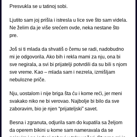
Presvukla se u tatinoj sobi.
Ljutito sam joj prišla i istresla u lice sve što sam videla.
Ne želim da je više srećem ovde, neka nestane što
pre.
Još si ti mlada da shvatiš o čemu se radi, nadobudno
mi je odgovorila. Ako bih i rekla mami za nju, ona bi
sve negirala, a svi bi prijatelji potvrdili da su bili s njom
sve vreme. Kao – mlada sam i nezrela, izmišljam
nebulozne priče.
Nju, uostalom i nije briga šta ću i kome reći, jer meni
svakako niko ne bi verovao. Najbolje bi bilo da sve
zaboravim, bio je njen “prijateljski” savet.
Besna i zgranuta, odjurila sam do kupatila sa željom
da operem bikini u kome sam nameravala da se