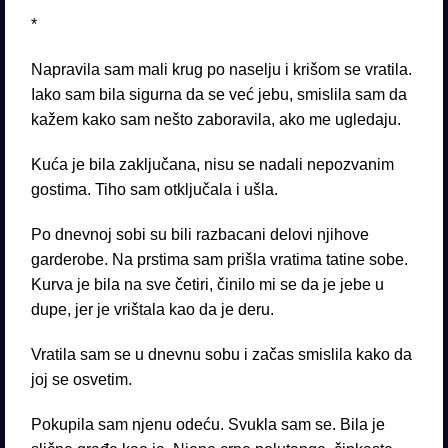
*
Napravila sam mali krug po naselju i krišom se vratila.
Iako sam bila sigurna da se već jebu, smislila sam da
kažem kako sam nešto zaboravila, ako me ugledaju.
Kuća je bila zaključana, nisu se nadali nepozvanim
gostima. Tiho sam otključala i ušla.
Po dnevnoj sobi su bili razbacani delovi njihove
garderobe. Na prstima sam prišla vratima tatine sobe.
Kurva je bila na sve četiri, činilo mi se da je jebe u
dupe, jer je vrištala kao da je deru.
Vratila sam se u dnevnu sobu i začas smislila kako da
joj se osvetim.
Pokupila sam njenu odeću. Svukla sam se. Bila je