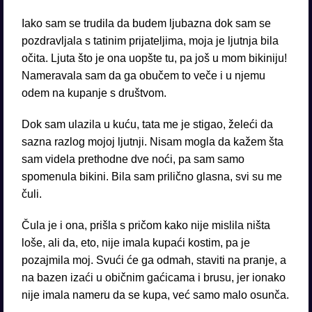
Iako sam se trudila da budem ljubazna dok sam se
pozdravljala s tatinim prijateljima, moja je ljutnja bila
očita. Ljuta što je ona uopšte tu, pa još u mom bikiniju!
Nameravala sam da ga obučem to veče i u njemu
odem na kupanje s društvom.
Dok sam ulazila u kuću, tata me je stigao, želeći da
sazna razlog mojoj ljutnji. Nisam mogla da kažem šta
sam videla prethodne dve noći, pa sam samo
spomenula bikini. Bila sam prilično glasna, svi su me
čuli.
Čula je i ona, prišla s pričom kako nije mislila ništa
loše, ali da, eto, nije imala kupaći kostim, pa je
pozajmila moj. Svući će ga odmah, staviti na pranje, a
na bazen izaći u običnim gaćicama i brusu, jer ionako
nije imala nameru da se kupa, već samo malo osunča.