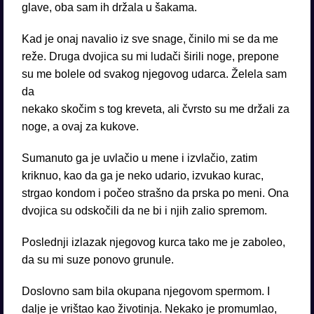
glave, oba sam ih držala u šakama.
Kad je onaj navalio iz sve snage, činilo mi se da me
reže. Druga dvojica su mi ludači širili noge, prepone
su me bolele od svakog njegovog udarca. Želela sam
da
nekako skočim s tog kreveta, ali čvrsto su me držali za
noge, a ovaj za kukove.
Sumanuto ga je uvlačio u mene i izvlačio, zatim
kriknuo, kao da ga je neko udario, izvukao kurac,
strgao kondom i počeo strašno da prska po meni. Ona
dvojica su odskočili da ne bi i njih zalio spremom.
Poslednji izlazak njegovog kurca tako me je zaboleo,
da su mi suze ponovo grunule.
Doslovno sam bila okupana njegovom spermom. I
dalje je vrištao kao životinja. Nekako je promumlao,