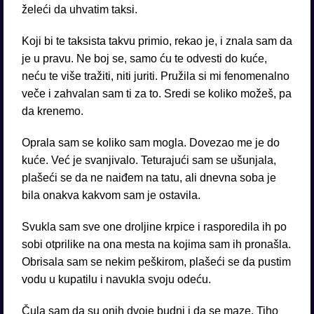
želeći da uhvatim taksi.
Koji bi te taksista takvu primio, rekao je, i znala sam da
je u pravu. Ne boj se, samo ću te odvesti do kuće,
neću te više tražiti, niti juriti. Pružila si mi fenomenalno
veče i zahvalan sam ti za to. Sredi se koliko možeš, pa
da krenemo.
Oprala sam se koliko sam mogla. Dovezao me je do
kuće. Već je svanjivalo. Teturajući sam se ušunjala,
plašeći se da ne naiđem na tatu, ali dnevna soba je
bila onakva kakvom sam je ostavila.
Svukla sam sve one droljine krpice i rasporedila ih po
sobi otprilike na ona mesta na kojima sam ih pronašla.
Obrisala sam se nekim peškirom, plašeći se da pustim
vodu u kupatilu i navukla svoju odeću.
Čula sam da su onih dvoje budni i da se maze. Tiho