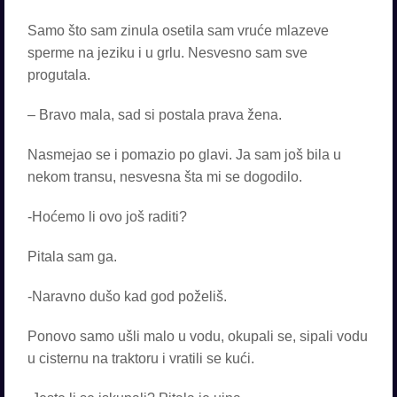
Samo što sam zinula osetila sam vruće mlazeve
sperme na jeziku i u grlu. Nesvesno sam sve
progutala.
– Bravo mala, sad si postala prava žena.
Nasmejao se i pomazio po glavi. Ja sam još bila u
nekom transu, nesvesna šta mi se dogodilo.
-Hoćemo li ovo još raditi?
Pitala sam ga.
-Naravno dušo kad god poželiš.
Ponovo samo ušli malo u vodu, okupali se, sipali vodu
u cisternu na traktoru i vratili se kući.