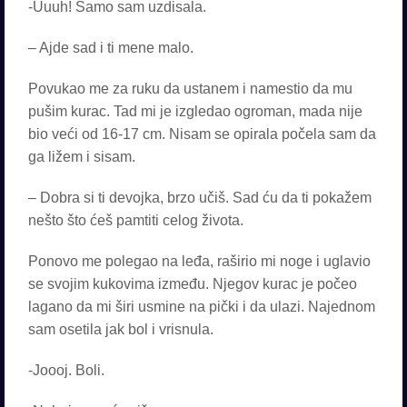
-Uuuh! Samo sam uzdisala.
– Ajde sad i ti mene malo.
Povukao me za ruku da ustanem i namestio da mu
pušim kurac. Tad mi je izgledao ogroman, mada nije
bio veći od 16-17 cm. Nisam se opirala počela sam da
ga ližem i sisam.
– Dobra si ti devojka, brzo učiš. Sad ću da ti pokažem
nešto što ćeš pamtiti celog života.
Ponovo me polegao na leđa, raširio mi noge i uglavio
se svojim kukovima između. Njegov kurac je počeo
lagano da mi širi usmine na pički i da ulazi. Najednom
sam osetila jak bol i vrisnula.
-Joooj. Boli.