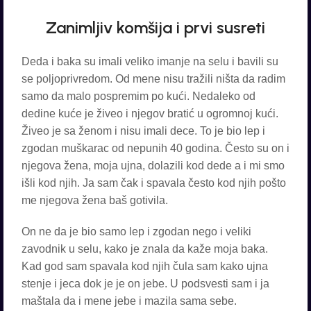
Zanimljiv komšija i prvi susreti
Deda i baka su imali veliko imanje na selu i bavili su
se poljoprivredom. Od mene nisu tražili ništa da radim
samo da malo pospremim po kući. Nedaleko od
dedine kuće je živeo i njegov bratić u ogromnoj kući.
Živeo je sa ženom i nisu imali dece. To je bio lep i
zgodan muškarac od nepunih 40 godina. Često su on i
njegova žena, moja ujna, dolazili kod dede a i mi smo
išli kod njih. Ja sam čak i spavala često kod njih pošto
me njegova žena baš gotivila.
On ne da je bio samo lep i zgodan nego i veliki
zavodnik u selu, kako je znala da kaže moja baka.
Kad god sam spavala kod njih čula sam kako ujna
stenje i jeca dok je je on jebe. U podsvesti sam i ja
maštala da i mene jebe i mazila sama sebe.