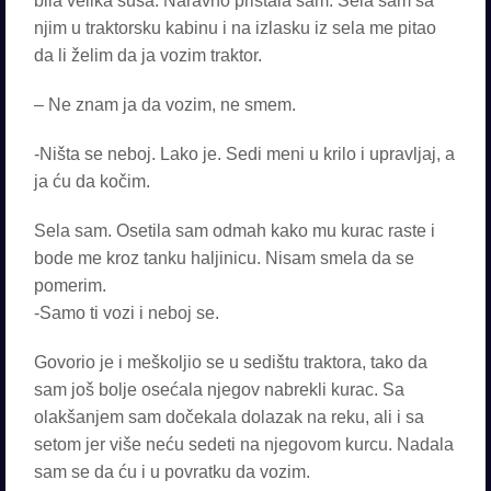
bila velika suša. Naravno pristala sam. Sela sam sa
njim u traktorsku kabinu i na izlasku iz sela me pitao
da li želim da ja vozim traktor.
– Ne znam ja da vozim, ne smem.
-Ništa se neboj. Lako je. Sedi meni u krilo i upravljaj, a
ja ću da kočim.
Sela sam. Osetila sam odmah kako mu kurac raste i
bode me kroz tanku haljinicu. Nisam smela da se
pomerim.
-Samo ti vozi i neboj se.
Govorio je i meškoljio se u sedištu traktora, tako da
sam još bolje osećala njegov nabrekli kurac. Sa
olakšanjem sam dočekala dolazak na reku, ali i sa
setom jer više neću sedeti na njegovom kurcu. Nadala
sam se da ću i u povratku da vozim.