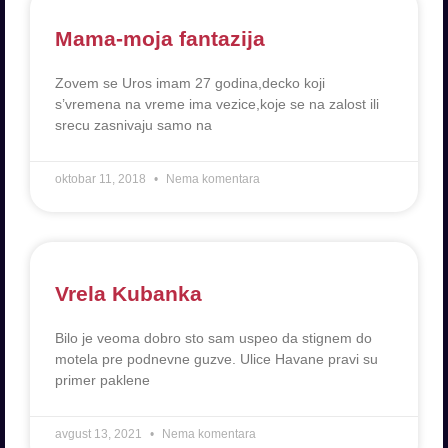
Mama-moja fantazija
Zovem se Uros imam 27 godina,decko koji
s’vremena na vreme ima vezice,koje se na zalost ili
srecu zasnivaju samo na
oktobar 11, 2018
Nema komentara
Vrela Kubanka
Bilo je veoma dobro sto sam uspeo da stignem do
motela pre podnevne guzve. Ulice Havane pravi su
primer paklene
avgust 13, 2021
Nema komentara