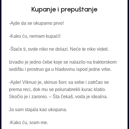
Kupanje i prepuštanje
-Ajde da se okupamo prvo!
-Kako ću, nemam kupaći!
-Štaće ti, ovde niko ne dolazi. Neće te niko videti.
Izvadio je jedno ćebe koje se nalazilo na traktorskom
sedištu i prostruo ga u hladovinu ispod jedne vrbe.
-Ajde! Viknuo je, skinuo šorc sa sebe i zatrčao se
prema reci, dok mu se polunabrekli kurac klatio.
Skočio je i zaronio. – Šta čekaš, voda je idealna.
Ja sam stajala kao ukopana.
-Kako ću, sram me.