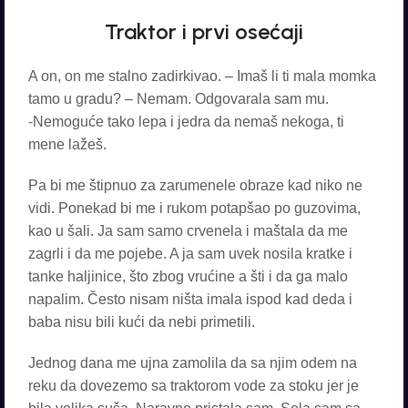
Traktor i prvi osećaji
A on, on me stalno zadirkivao. – Imaš li ti mala momka
tamo u gradu? – Nemam. Odgovarala sam mu.
-Nemoguće tako lepa i jedra da nemaš nekoga, ti
mene lažeš.
Pa bi me štipnuo za zarumenele obraze kad niko ne
vidi. Ponekad bi me i rukom potapšao po guzovima,
kao u šali. Ja sam samo crvenela i maštala da me
zagrli i da me pojebe. A ja sam uvek nosila kratke i
tanke haljinice, što zbog vrućine a šti i da ga malo
napalim. Često nisam ništa imala ispod kad deda i
baba nisu bili kući da nebi primetili.
Jednog dana me ujna zamolila da sa njim odem na
reku da dovezemo sa traktorom vode za stoku jer je