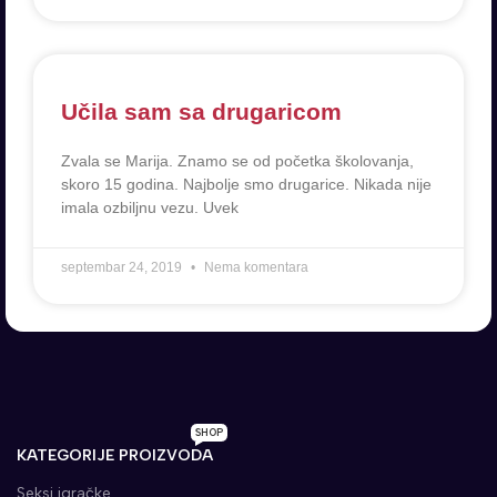
Učila sam sa drugaricom
Zvala se Marija. Znamo se od početka školovanja,
skoro 15 godina. Najbolje smo drugarice. Nikada nije
imala ozbiljnu vezu. Uvek
septembar 24, 2019
Nema komentara
SHOP
KATEGORIJE PROIZVODA
Seksi igračke