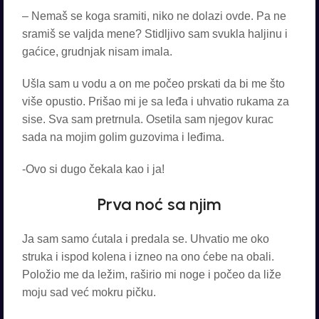
– Nemaš se koga sramiti, niko ne dolazi ovde. Pa ne
sramiš se valjda mene? Stidljivo sam svukla haljinu i
gaćice, grudnjak nisam imala.
Ušla sam u vodu a on me počeo prskati da bi me što
više opustio. Prišao mi je sa leđa i uhvatio rukama za
sise. Sva sam pretrnula. Osetila sam njegov kurac
sada na mojim golim guzovima i leđima.
-Ovo si dugo čekala kao i ja!
Prva noć sa njim
Ja sam samo ćutala i predala se. Uhvatio me oko
struka i ispod kolena i izneo na ono ćebe na obali.
Položio me da ležim, raširio mi noge i počeo da liže
moju sad već mokru pičku.