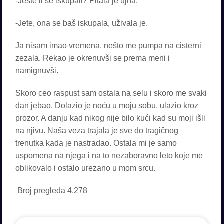
-Jeste li se iskupali? Pitala je ujna.
-Jete, ona se baš iskupala, uživala je.
Ja nisam imao vremena, nešto me pumpa na cisterni
zezala. Rekao je okrenuvši se prema meni i
namignuvši.
Skoro ceo raspust sam ostala na selu i skoro me svaki
dan jebao. Dolazio je noću u moju sobu, ulazio kroz
prozor. A danju kad nikog nije bilo kući kad su moji išli
na njivu. Naša veza trajala je sve do tragičnog
trenutka kada je nastradao. Ostala mi je samo
uspomena na njega i na to nezaboravno leto koje me
oblikovalo i ostalo urezano u mom srcu.
Broj pregleda
4.278