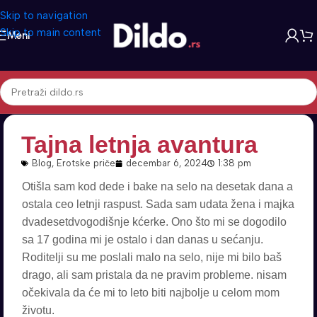
Skip to navigation
Skip to main content
Meni
Tajna letnja avantura
Blog
,
Erotske priče
decembar 6, 2024
1:38 pm
Otišla sam kod dede i bake na selo na desetak dana a
ostala ceo letnji raspust. Sada sam udata žena i majka
dvadesetdvogodišnje kćerke. Ono što mi se dogodilo
sa 17 godina mi je ostalo i dan danas u sećanju.
Roditelji su me poslali malo na selo, nije mi bilo baš
drago, ali sam pristala da ne pravim probleme. nisam
očekivala da će mi to leto biti najbolje u celom mom
životu.