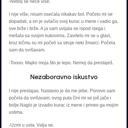
-Neboj se neće više.
I nije više, nisam osećala nikakav bol. Počelo mi se
dopadati, a on je uvlačio svoj kurac u mene i vadio ga,
sve brže i brže. A ja sam uvijala se ispod njega i
mešala sa svojim kukovima. Zavrtelo mi se u glavi,
kroz kičmu su mi počeli sa struje neki žmarci. Počela
sam da svršavam.
-Toooo. Majko moja što je lepo. Nemoj da prestaješ.
Nezaboravno iskustvo
I nije prestajao. Nastavio je da me jebe. Ponovo sam
počela da svršavam, ovog puta čini mi se još jače i
bolje.Naglo je izvadio kurac iz mene i prineo ga mojim
ustima.
-Uzmi u usta. Valja se.