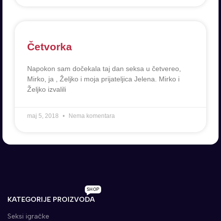
Četvorka
Napokon sam dočekala taj dan seksa u četvereo,
Mirko, ja , Željko i moja prijateljica Jelena. Mirko i
Željko izvalili
maj 5, 2018
Nema komentara
SHOP
KATEGORIJE PROIZVODA
Seksi igračke