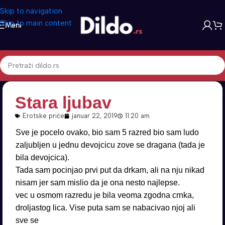
Skip to navigation
Skip to main content
Meni
Stara ljubav
Erotske priče
januar 22, 2019
11:20 am
Sve je pocelo ovako, bio sam 5 razred bio sam ludo
zaljubljen u jednu devojcicu zove se dragana (tada je
bila devojcica).
Tada sam pocinjao prvi put da drkam, ali na nju nikad
nisam jer sam mislio da je ona nesto najlepse.
vec u osmom razredu je bila veoma zgodna crnka,
droljastog lica. Vise puta sam se nabacivao njoj ali
sve se