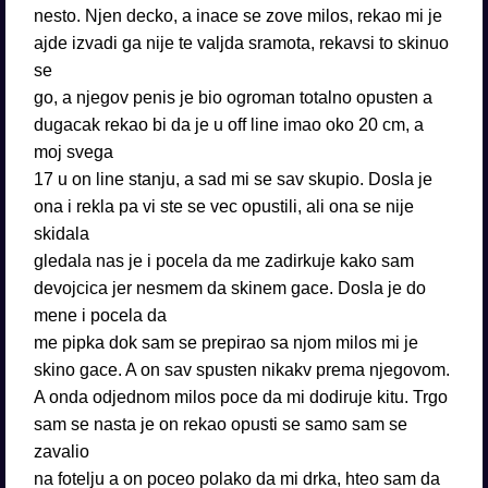
nesto. Njen decko, a inace se zove milos, rekao mi je
ajde izvadi ga nije te valjda sramota, rekavsi to skinuo
se
go, a njegov penis je bio ogroman totalno opusten a
dugacak rekao bi da je u off line imao oko 20 cm, a
moj svega
17 u on line stanju, a sad mi se sav skupio. Dosla je
ona i rekla pa vi ste se vec opustili, ali ona se nije
skidala
gledala nas je i pocela da me zadirkuje kako sam
devojcica jer nesmem da skinem gace. Dosla je do
mene i pocela da
me pipka dok sam se prepirao sa njom milos mi je
skino gace. A on sav spusten nikakv prema njegovom.
A onda odjednom milos poce da mi dodiruje kitu. Trgo
sam se nasta je on rekao opusti se samo sam se
zavalio
na fotelju a on poceo polako da mi drka, hteo sam da