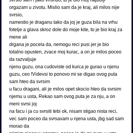
orgazam u zivotu. Mislio sam da je kraj, ali milos nije
svrsio,
namestio je draganu tako da joj je guza bila na vrhu
fotelje a glava skroz dole do moje kite, to je bio kraj za
mene ali
drgana je pocela da, nemogu reci pusi jer je bio
totalno opusten, zvace moj kurac, a on je milos poceo
da razvaljuje
njenu guzu, ona cudoviste od kurca je gurao u njenu
guzu, ceo !Videvsi to ponovo mi se digao ovog puta
sam hteo da svrsim
u facu dragani, ali je milos opet skocio hteo da svrsim
njemu u usta, Rekao sam ovog puta je za nju, a on
meni svrsi joj
na facu i ja cu svrsiti tebi ok, nisam stigao nista reci,
vec sam poceo da svrsavam u njena usta, jbg sad sam
morao da