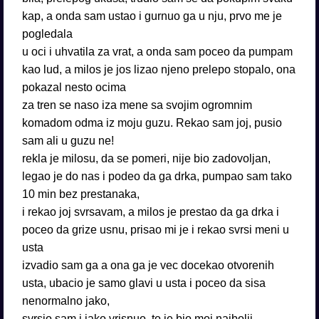
kap, a onda sam ustao i gurnuo ga u nju, prvo me je
pogledala
u oci i uhvatila za vrat, a onda sam poceo da pumpam
kao lud, a milos je jos lizao njeno prelepo stopalo, ona
pokazal nesto ocima
za tren se naso iza mene sa svojim ogromnim
komadom odma iz moju guzu. Rekao sam joj, pusio
sam ali u guzu ne!
rekla je milosu, da se pomeri, nije bio zadovoljan,
legao je do nas i podeo da ga drka, pumpao sam tako
10 min bez prestanaka,
i rekao joj svrsavam, a milos je prestao da ga drka i
poceo da grize usnu, prisao mi je i rekao svrsi meni u
usta
izvadio sam ga a ona ga je vec docekao otvorenih
usta, ubacio je samo glavi u usta i poceo da sisa
nenormalno jako,
svrsio sam i jako vrisnuo, to je bio moj najbolji