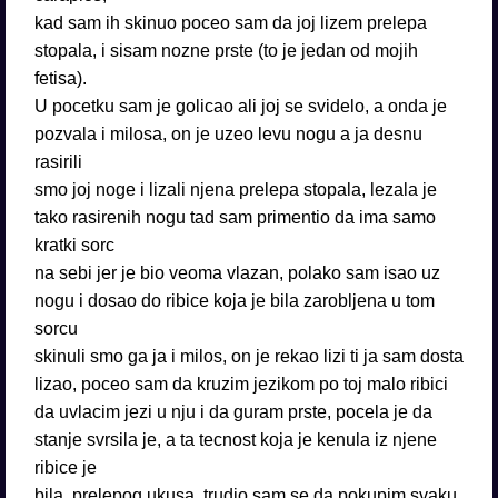
kad sam ih skinuo poceo sam da joj lizem prelepa
stopala, i sisam nozne prste (to je jedan od mojih
fetisa).
U pocetku sam je golicao ali joj se svidelo, a onda je
pozvala i milosa, on je uzeo levu nogu a ja desnu
rasirili
smo joj noge i lizali njena prelepa stopala, lezala je
tako rasirenih nogu tad sam primentio da ima samo
kratki sorc
na sebi jer je bio veoma vlazan, polako sam isao uz
nogu i dosao do ribice koja je bila zarobljena u tom
sorcu
skinuli smo ga ja i milos, on je rekao lizi ti ja sam dosta
lizao, poceo sam da kruzim jezikom po toj malo ribici
da uvlacim jezi u nju i da guram prste, pocela je da
stanje svrsila je, a ta tecnost koja je kenula iz njene
ribice je
bila, prelepog ukusa, trudio sam se da pokupim svaku