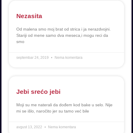
Nezasita
Od malena smo moj brat od strica i ja nerazdvojni.
Stariji od mene samo dva meseca,i mogu reci da
smo
septembar 24, 2019
Nema komentara
Jebi srećo jebi
Moji su me naterali da dođem kod bake u selo. Nije
mi se išlo, naročito jer su tamo već bile
avgust 13, 2022
Nema komentara