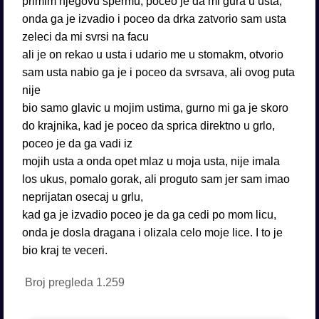
primim njegovu spermu, poceo je da mi gura u usta,
onda ga je izvadio i poceo da drka zatvorio sam usta
zeleci da mi svrsi na facu
ali je on rekao u usta i udario me u stomakm, otvorio
sam usta nabio ga je i poceo da svrsava, ali ovog puta
nije
bio samo glavic u mojim ustima, gurno mi ga je skoro
do krajnika, kad je poceo da sprica direktno u grlo,
poceo je da ga vadi iz
mojih usta a onda opet mlaz u moja usta, nije imala
los ukus, pomalo gorak, ali proguto sam jer sam imao
neprijatan osecaj u grlu,
kad ga je izvadio poceo je da ga cedi po mom licu,
onda je dosla dragana i olizala celo moje lice. I to je
bio kraj te veceri.
Broj pregleda
1.259