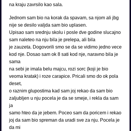
na kraju zavrsilo kao sala.
Jednom sam bio na korak da spavam, sa njom ali jbg
nije se desilo valjda sam bio uplasen.
Upisao sam srednju skolu i posle dve godine slucajno
sam naleteo na nju bila je prelepa, ali bila
je zauzeta. Dogovorili smo se da se vidimo jedno vece
kod nje. Dosao sam ok 8 sati kod nje, naravno bila je
sama
na sebi je imala belu majcu, rozi sorc (koji je bio
veoma kratak) i roze carapice. Pricali smo do ok pola
deset,
o raznim glupostima kad sam joj rekao da sam bio
zaljubljen u nju pocela je da se smeje, i rekla da sam
ja
samo hteo da je jebem. Poceo sam da poricem i rekao
joj da sam bio spreman da uradi sve za nju. Pocela je
da mi