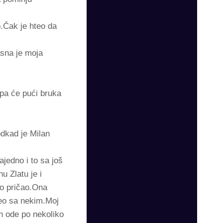
o.Čak je hteo da
asna je moja
 pa će pući bruka
odkad je Milan
jedno i to sa još
u Zlatu je i
no pričao.Ona
deo sa nekim.Moj
on ode po nekoliko