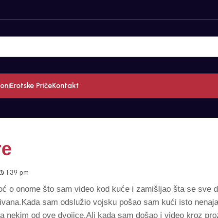
oni
Erotske Priče
Kontakt
re
1:39 pm
noć o onome što sam video kod kuće i zamišljao šta se sve
Živana.Kada sam odslužio vojsku pošao sam kući isto nenaja
sa nekim od ove dvojice.Ali kada sam došao i video kroz pr