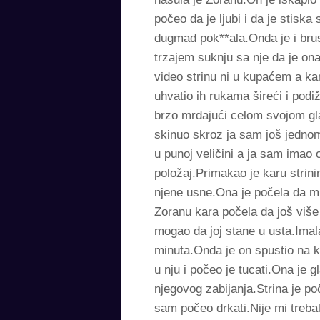
počeo da je ljubi i da je stisk
dugmad pok**ala.Onda je i brus 
trzajem suknju sa nje da je on
video strinu ni u kupaćem a ka
uhvatio ih rukama šireći i podiž
brzo mrdajući celom svojom g
skinuo skroz ja sam još jednom
u punoj veličini a ja sam imao 
položaj.Primakao je karu strin
njene usne.Ona je počela da m
Zoranu kara počela da još više 
mogao da joj stane u usta.Imala
minuta.Onda je on spustio na kr
u nju i počeo je tucati.Ona je 
njegovog zabijanja.Strina je po
sam počeo drkati.Nije mi trebal