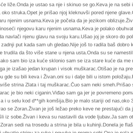
šće liže.Onda je ustao sa nje i skinuo se go.Keva je na sebi
ta oko struka.Opet je prišao njoj kleknuvši pored njene glav
karu njenim usnama.Keva je počela da je jezikom oblizuje.Živa
noseći njegovu karu njenim usnama.Keva je polako obuhvati
 navlači njenu glavu na svoju karu.Ušao joj je skoro do p
 zadnji put kada sam uh gledao.Nije još to radila baš dobro
 se trudila da što više stane u njena usta.Onda su se namesti
Iako sam bio iza kuće sklonio sam se iza stare kuće da me 
ega je izašao jedan krupan i visok muškarac.Otišao je na pr
 gde su bili keva i Živan.oni su i dalje bili u istom položaju
više strina Zlata i taj muškarac.Čuo sam neki smeh.Prišao 
karac je bio neki ciganin.Viđao sam ga jer je povremeno p
a i u selu kod d**gih komšija.Bio je malo stariji od nas,oko 
vao se Zoran.Živan je još ležao preko keve ne prestajući da 
ašli iz sobe.Živan i keva su nastavili da vode ljubav.Ja sam 
oran sedi na trosedu a strina je bila u kuhinji.Donela je flaš
i uhvatio strinu za ruke i povuko je prema sebi.Ona je pala 