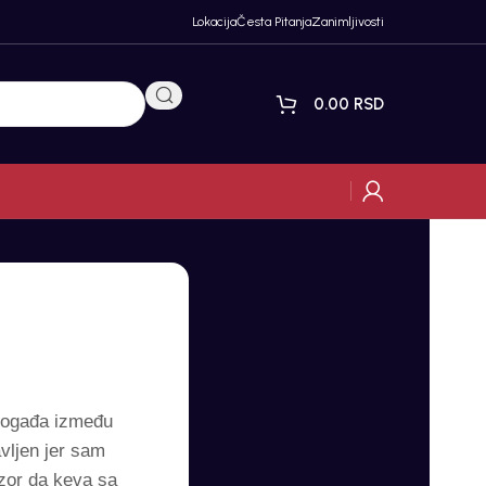
Lokacija
Česta Pitanja
Zanimljivosti
0.00
RSD
 događa između
vljen jer sam
ozor da keva sa