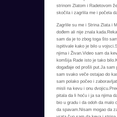
strinom Zlatom i Radetovom že
skočila i zagrlila me i počela d
Zagrlile su me i Strina Zlata i
dođem ali nije znala kada.Rek
sam da je to zbog toga što sam
ispitivale kako je bilo u vojsc
njima i Živan.Video sam da ke
komšija Rade isto je tako bilo
događaje od prošli put.Ja sam 
sam svako veče ostajao do kasn
sam polako počeo i zaboravljat
misli na kevu i onu dvojicu.Pre
pitala da li hoću i ja sa njim
bio u gradu i da odoh da malo 
da spavam.Nisam mogao da zas
vrata čuo sam da keva i strina