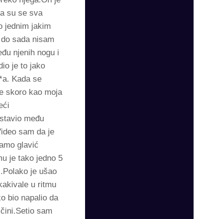
da su se sva
o jednim jakim
a do sada nisam
eđu njenih nogu i
io je to jako
*a. Kada se
je skoro kao moja
eći
 stavio među
Video sam da je
samo glavić
mu je tako jedno 5
i.Polako je ušao
kakivale u ritmu
ko bio napalio da
ičini.Setio sam