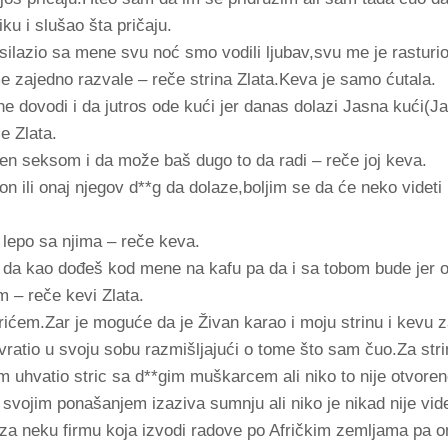
u i slušao šta pričaju.
 silazio sa mene svu noć smo vodili ljubav,svu me je rasturi
 zajedno razvale – reče strina Zlata.Keva je samo ćutala.
e dovodi i da jutros ode kući jer danas dolazi Jasna kući(J
e Zlata.
njen seksom i da može baš dugo to da radi – reče joj keva.
on ili onaj njegov d**g da dolaze,boljim se da će neko videti
e lepo sa njima – reče keva.
e da kao dođeš kod mene na kafu pa da i sa tobom bude jer 
m – reče kevi Zlata.
ićem.Zar je moguće da je Živan karao i moju strinu i kevu za
atio u svoju sobu razmišljajući o tome što sam čuo.Za strin
om uhvatio stric sa d**gim muškarcem ali niko to nije otvore
a svojim ponašanjem izaziva sumnju ali niko je nikad nije vi
i za neku firmu koja izvodi radove po Afričkim zemljama pa 