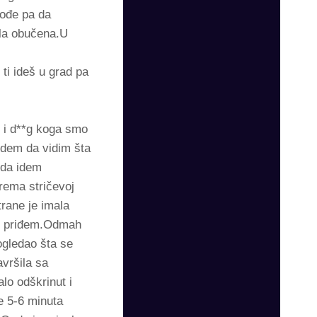
dođe pa da
šla obučena.U
ti ideš u grad pa
 i d**g koga smo
 odem da vidim šta
 da idem
rema stričevoj
rane je imala
ko priđem.Odmah
ogledao šta se
avršila sa
lo odškrinut i
e 5-6 minuta