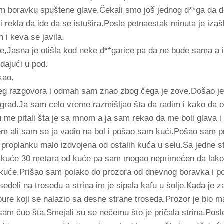
m boravku spuštene glave.Čekali smo još jednog d**ga da 
i rekla da ide da se istušira.Posle petnaestak minuta je iza
 i keva se javila.
e,Jasna je otišla kod neke d**garice pa da ne bude sama a i 
dajući u pod.
kao.
eg razgovora i odmah sam znao zbog čega je zove.Došao je
 u grad.Ja sam celo vreme razmišljao šta da radim i kako da
u me pitali šta je sa mnom a ja sam rekao da me boli glava i
em ali sam se ja vadio na bol i pošao sam kući.Pošao sam p
 proplanku malo izdvojena od ostalih kuća u selu.Sa jedne st
 od kuće 30 metara od kuće pa sam mogao neprimećen da la
 kuće.Prišao sam polako do prozora od dnevnog boravka i p
edeli na trosedu a strina im je sipala kafu u šolje.Kada je z
ure koji se nalazio sa desne strane troseda.Prozor je bio ma
isam čuo šta.Smejali su se nečemu što je pričala strina.Posl