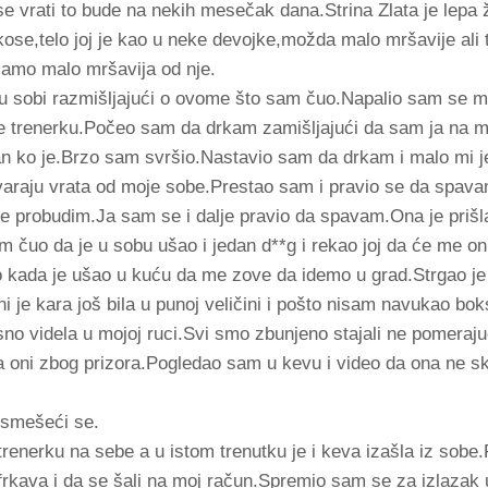
 se vrati to bude na nekih mesečak dana.Strina Zlata je lepa
se,telo joj je kao u neke devojke,možda malo mršavije ali t
 samo malo mršavija od nje.
 sobi razmišljajući o ovome što sam čuo.Napalio sam se mi
je trenerku.Počeo sam da drkam zamišljajući da sam ja na m
n ko je.Brzo sam svršio.Nastavio sam da drkam i malo mi je 
araju vrata od moje sobe.Prestao sam i pravio se da spavam
se probudim.Ja sam se i dalje pravio da spavam.Ona je prišl
 čuo da je u sobu ušao i jedan d**g i rekao joj da će me on
o kada je ušao u kuću da me zove da idemo u grad.Strgao j
i je kara još bila u punoj veličini i pošto nisam navukao bok
sno videla u mojoj ruci.Svi smo zbunjeno stajali ne pomeraju
a oni zbog prizora.Pogledao sam u kevu i video da ona ne s
g smešeći se.
renerku na sebe a u istom trenutku je i keva izašla iz sob
frkava i da se šali na moj račun.Spremio sam se za izlazak u