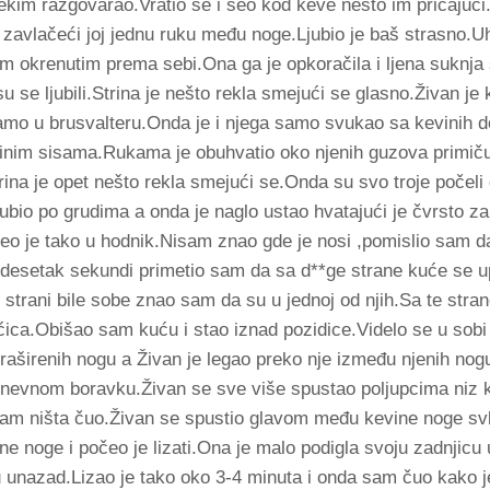
nekim razgovarao.Vratio se i seo kod keve nešto im pričajući
i zavlačeći joj jednu ruku među noge.Ljubio je baš strasno.U
icem okrenutim prema sebi.Ona ga je opkoračila i ljena suknja
 su se ljubili.Strina je nešto rekla smejući se glasno.Živan je
amo u brusvalteru.Onda je i njega samo svukao sa kevinih do
evinim sisama.Rukama je obuhvatio oko njenih guzova primičuć
rina je opet nešto rekla smejući se.Onda su svo troje počeli
jubio po grudima a onda je naglo ustao hvatajući je čvrsto z
eo je tako u hodnik.Nisam znao gde je nosi ,pomislio sam d
desetak sekundi primetio sam da sa d**ge strane kuće se up
j strani bile sobe znao sam da su u jednoj od njih.Sa te stran
ćica.Obišao sam kuću i stao iznad pozidice.Videlo se u sobi
raširenih nogu a Živan je legao preko nje između njenih nogu
u dnevnom boravku.Živan se sve više spustao poljupcima niz k
isam ništa čuo.Živan se spustio glavom među kevine noge svl
ne noge i počeo je lizati.Ona je malo podigla svoju zadnjicu
 unazad.Lizao je tako oko 3-4 minuta i onda sam čuo kako 