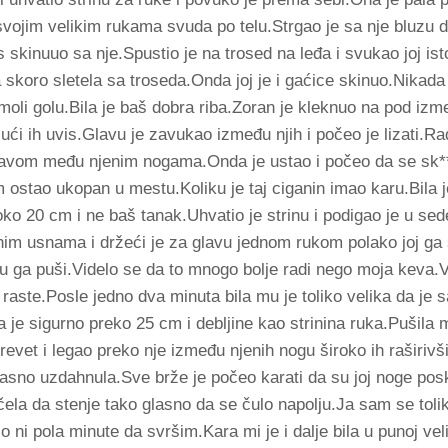
a svojim velikim rukama svuda po telu.Strgao je sa nje bluzu 
skinuuo sa nje.Spustio je na trosed na leđa i svukao joj ist
a skoro sletela sa troseda.Onda joj je i gaćice skinuo.Nikad
moli golu.Bila je baš dobra riba.Zoran je kleknuo na pod izm
ući ih uvis.Glavu je zavukao između njih i počeo je lizati.Rad
lavom među njenim nogama.Onda je ustao i počeo da se sk*
 ostao ukopan u mestu.Koliku je taj ciganin imao karu.Bila 
oko 20 cm i ne baš tanak.Uhvatio je strinu i podigao je u sed
inim usnama i držeći je za glavu jednom rukom polako joj ga
u ga puši.Videlo se da to mnogo bolje radi nego moja keva.
raste.Posle jedno dva minuta bila mu je toliko velika da je 
 je sigurno preko 25 cm i debljine kao strinina ruka.Pušila 
evet i legao preko nje između njenih nogu široko ih raširivš
glasno uzdahnula.Sve brže je počeo karati da su joj noge pos
čela da stenje tako glasno da se čulo napolju.Ja sam se toli
o ni pola minute da svršim.Kara mi je i dalje bila u punoj vel