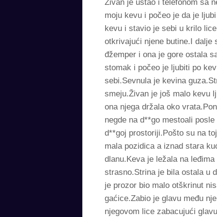
Živan je ustao i telefonom sa 
moju kevu i počeo je da je ljub
kevu i stavio je sebi u krilo l
otkrivajući njene butine.I dalje
đžemper i ona je gore ostala s
stomak i počeo je ljubiti po k
sebi.Sevnula je kevina guza.St
smeju.Živan je još malo kevu l
ona njega držala oko vrata.Pon
negde na d**go mestoali posle 
d**goj prostoriji.Pošto su na to
mala pozidica a iznad stara ku
dlanu.Keva je ležala na leđima 
strasno.Strina je bila ostala 
je prozor bio malo otškrinut n
gaćice.Zabio je glavu među nje
njegovom lice zabacujući glavu