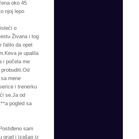
 žena oko 45
o njoj lepo
sleći o
estu Živana i tog
falilo da opet
.Keva je upalila
a i počela me
 probuditi.Od
e sa mene
serice i trenerku
ći se.Ja od
k**a pogled sa
e.Postiđeno sam
 grad i izašao iz