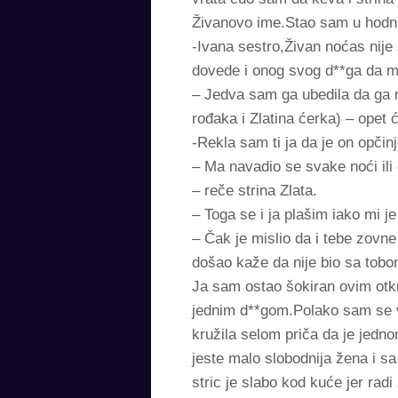
Živanovo ime.Stao sam u hodnik
-Ivana sestro,Živan noćas nije
dovede i onog svog d**ga da me
– Jedva sam ga ubedila da ga n
rođaka i Zlatina ćerka) – opet ć
-Rekla sam ti ja da je on opči
– Ma navadio se svake noći ili 
– reče strina Zlata.
– Toga se i ja plašim iako mi j
– Čak je mislio da i tebe zovn
došao kaže da nije bio sa tobo
Ja sam ostao šokiran ovim otkr
jednim d**gom.Polako sam se vr
kružila selom priča da je jedn
jeste malo slobodnija žena i s
stric je slabo kod kuće jer rad