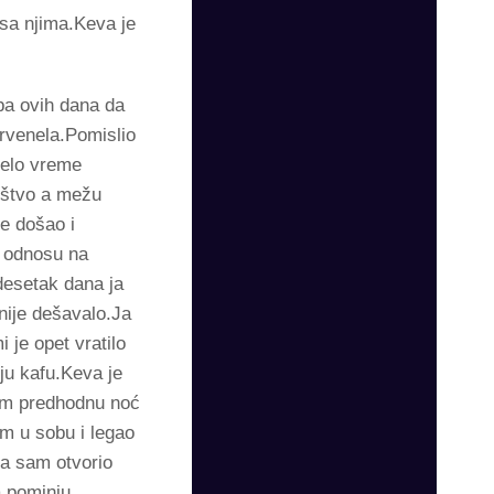
sa njima.Keva je
eba ovih dana da
rvenela.Pomislio
celo vreme
ruštvo a mežu
e došao i
u odnosu na
desetak dana ja
nije dešavalo.Ja
 je opet vratilo
iju kafu.Keva je
sam predhodnu noć
m u sobu i legao
a sam otvorio
a pominju