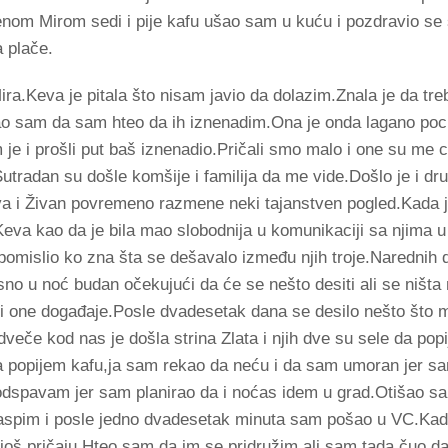
nom Mirom sedi i pije kafu ušao sam u kuću i pozdravio se 
a plače.
 Mira.Keva je pitala što nisam javio da dolazim.Znala je da tr
ao sam da sam hteo da ih iznenadim.Ona je onda lagano poc
 je i prošli put baš iznenadio.Pričali smo malo i one su me 
i.Sutradan su došle komšije i familija da me vide.Došlo je i d
va i Živan povremeno razmene neki tajanstven pogled.Kada j
.Keva kao da je bila mao slobodnija u komunikaciji sa njima 
pomislio ko zna šta se dešavalo između njih troje.Narednih 
o u noć budan očekujući da će se nešto desiti ali se ništa 
i one događaje.Posle dvadesetak dana se desilo nešto što mi
dveče kod nas je došla strina Zlata i njih dve su sele da pop
a da popijem kafu,ja sam rekao da neću i da sam umoran jer 
odspavam jer sam planirao da i noćas idem u grad.Otišao sa
pim i posle jedno dvadesetak minuta sam pošao u VC.Kad
 još pričaju.Hteo sam da im se pridružim ali sam tada čuo d