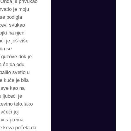
.Onda je privukao
hvatio je moju
 se podigla
 kevi svukao
jki na njen
i je još više
 da se
a guzove dok je
a će da odu
alilo svetlo u
e kuće je bila
 sve kao na
 ljubeći je
evino telo.Iako
ačeći joj
 uvis prema
je keva počela da