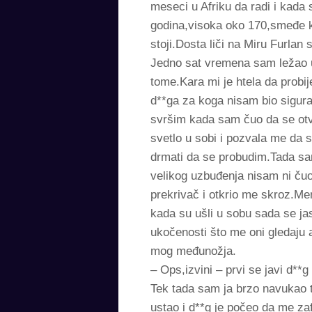
meseci u Afriku da radi i kada
godina,visoka oko 170,smeđe ko
stoji.Dosta liči na Miru Furlan
Jedno sat vremena sam ležao u
tome.Kara mi je htela da probi
d**ga za koga nisam bio sigura
svršim kada sam čuo da se otv
svetlo u sobi i pozvala me da 
drmati da se probudim.Tada sam
velikog uzbuđenja nisam ni ču
prekrivač i otkrio me skroz.Men
kada su ušli u sobu sada se ja
ukočenosti što me oni gledaju 
mog međunožja.
– Ops,izvini – prvi se javi d**
Tek tada sam ja brzo navukao t
ustao i d**g je počeo da me za