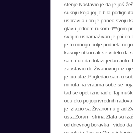
stenje.Nastavio je da je još že
suknju koja joj je bila podignu
uspravila i on je prineo svoju 
glavu jednom rukom d**gom pri
svojim usnamaŽivan je počeo da
je to mnogo bolje podnela nego
kasnije otkrio ali se videlo da
sam čuo da dolazi jedan auto .
zaustavio do Živanovog i iz nj
je bio ulaz.Pogledao sam u sobu
minuta na vratima sobe se poja
tad se opet iznenadio.Taj muš
ocu oko poljoprivrednih radova 
je izlazio sa Živanom u grad.Z
usta.Zoran i strina Zlata su iz
od dnevnog boravka i video da Z
nasula je Zoranu.On je iskapio 