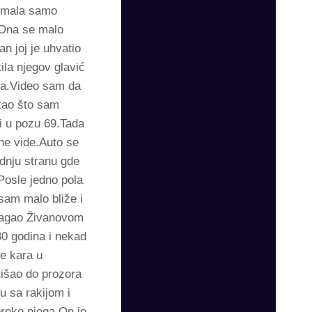
 imala samo
e.Ona se malo
n joj je uhvatio
la njegov glavić
ola.Video sam da
 kao što sam
li u pozu 69.Tada
ne vide.Auto se
ednju stranu gde
.Posle jedno pola
sam malo bliže i
omagao Živanovom
30 godina i nekad
je kara u
otišao do prozora
u sa rakijom i
preko njega.On je