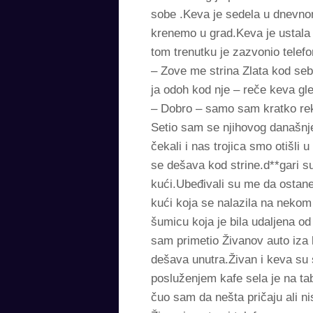
sobe .Keva je sedela u dnevno
krenemo u grad.Keva je ustala 
tom trenutku je zazvonio telefon
– Zove me strina Zlata kod seb
ja odoh kod nje – reče keva gle
– Dobro – samo sam kratko re
Setio sam se njihovog današnj
čekali i nas trojica smo otišli
se dešava kod strine.d**gari s
kući.Ubeđivali su me da ostan
kući koja se nalazila na nekom
šumicu koja je bila udaljena
sam primetio Živanov auto iza
dešava unutra.Živan i keva su s
posluženjem kafe sela je na tab
čuo sam da nešta pričaju ali n