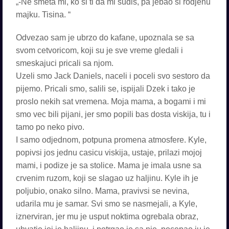
„-Ne smeta mi, ko si ti da mi sudis, pa jebao si rodjenu
majku. Tisina. “
Odvezao sam je ubrzo do kafane, upoznala se sa
svom cetvoricom, koji su je sve vreme gledali i
smeskajuci pricali sa njom.
Uzeli smo Jack Daniels, naceli i poceli svo sestoro da
pijemo. Pricali smo, salili se, ispijali Dzek i tako je
proslo nekih sat vremena. Moja mama, a bogami i mi
smo vec bili pijani, jer smo popili bas dosta viskija, tu i
tamo po neko pivo.
I samo odjednom, potpuna promena atmosfere. Kyle,
popivsi jos jednu casicu viskija, ustaje, prilazi mojoj
mami, i podize je sa stolice. Mama je imala usne sa
crvenim ruzom, koji se slagao uz haljinu. Kyle ih je
poljubio, onako silno. Mama, pravivsi se nevina,
udarila mu je samar. Svi smo se nasmejali, a Kyle,
iznerviran, jer mu je usput noktima ogrebala obraz,