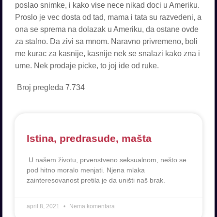
poslao snimke, i kako vise nece nikad doci u Ameriku.
Proslo je vec dosta od tad, mama i tata su razvedeni, a
ona se sprema na dolazak u Ameriku, da ostane ovde
za stalno. Da zivi sa mnom. Naravno privremeno, boli
me kurac za kasnije, kasnije nek se snalazi kako zna i
ume. Nek prodaje picke, to joj ide od ruke.
Broj pregleda
7.734
Istina, predrasude, mašta
U našem životu, prvenstveno seksualnom, nešto se
pod hitno moralo menjati. Njena mlaka
zainteresovanost pretila je da uništi naš brak.
april 8, 2021
Nema komentara