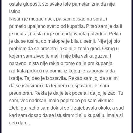
ostale gluposti, sto svako iole pametan zna da nije
istina.
Nisam je mogao naci, pa sam otisao na sprat, i
primetio upaljeno svetlo od kupatila. Pitao sam je da li
je unutra, na sta mi je ona odgovorila potvrdno. Rekla
je da se tusira, do malopre je bila u setnji. Nije joj bio
problem da se proseta i ako nije znala grad. Okrug u
kojem sam ziveo je mali i nije bila velika guzva. I
naravno, nista nije rekla o tome da je pre kupanja
izdrkala pickicu na pornic iz kojeg je zaboravila da
izadje. Taj deo je izostavila. Rekao sam joj da zelim
da se istusiram i da legnem da spavam, jer sam
preumoran. Rekla je da je tek pocela i da joj je zao. Tu
sam, vec nadrkan, malo popizdeo pa sam viknuo:
„Jebi ga, radio sam dok si se ti zajebavala okolo, a sad
kad sam dosao da se istusiram ti si u kupatilu. Imala si
ceo dan. „.