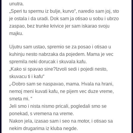
unutra.
„Speri tu spermu iz bulje, kurvo“, naredio sam joj, sto
je ostala i da uradi. Dok sam ja otisao u sobu i ubrzo
zaspao, bez trunke krivice jer sam iskarao svoju
majku.
Ujutru sam ustao, spremio se za posao i otisao u
kuhinju nesto nabrzaka da pojedem. Mama je vec
spremila neki dorucak i skuvala kafu.
„Kako si spavao sine?Izvoli sedi i pojedi nesto,
skuvacu ti i kafu“
„-Dobro sam se naspavao, mama. Hvala na hrani,
nemoj meni kuvati kafu, ne pijem vec duze vreme,
smeta mi. “
Jeli smo i nista nismo pricali, pogledali smo se
ponekad, s vremena na vreme.
Nakon jela, izasao sam i seo na motor, i otisao sa
nekim drugarima iz kluba negde.