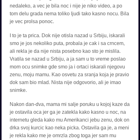
nedaleko, a vec je bila noc i nije je niko video, a po
tom delu grada nema toliko ljudi tako kasno nocu. Bila
je vec prolsa ponoc.
I to je ta prica. Dok nije otisla nazad u Srbiju, iskarali
smo je jos nekoliko puta, probala je cak i sa crncem,
ali rekla je da nije nista posebno kao sto je mislila.
Vratila se nazad u Srbiju, a ja sam u to vreme poslao
mom ocu snimke gde smo ja i ortaci iskarali njegovu
zenu, moju mamu. Kao osvetu za sranja koja je pravio
dok sam bio mlad. Nista nije odgovorio, ali je imao
snimke.
Nakon dan-dva, mama mi salje poruku u kojoj kaze da
je ostavila oca jer ga je zatekla kako kasno u noc, na
internetu gleda kako mu Amerikanci jebu zenu, dok on
drka svoj kurcic kao neka picka. Ostavila ga je, a meni
je rekla kako me je omrzla zbog toga jer sam mu