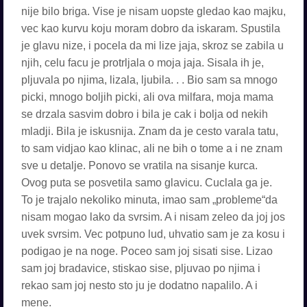
nije bilo briga. Vise je nisam uopste gledao kao majku,
vec kao kurvu koju moram dobro da iskaram. Spustila
je glavu nize, i pocela da mi lize jaja, skroz se zabila u
njih, celu facu je protrljala o moja jaja. Sisala ih je,
pljuvala po njima, lizala, ljubila. . . Bio sam sa mnogo
picki, mnogo boljih picki, ali ova milfara, moja mama
se drzala sasvim dobro i bila je cak i bolja od nekih
mladji. Bila je iskusnija. Znam da je cesto varala tatu,
to sam vidjao kao klinac, ali ne bih o tome a i ne znam
sve u detalje. Ponovo se vratila na sisanje kurca.
Ovog puta se posvetila samo glavicu. Cuclala ga je.
To je trajalo nekoliko minuta, imao sam „probleme“da
nisam mogao lako da svrsim. A i nisam zeleo da joj jos
uvek svrsim. Vec potpuno lud, uhvatio sam je za kosu i
podigao je na noge. Poceo sam joj sisati sise. Lizao
sam joj bradavice, stiskao sise, pljuvao po njima i
rekao sam joj nesto sto ju je dodatno napalilo. A i
mene.