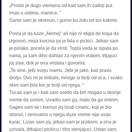
„Proslo je dugo vremena od kad sam ih zadnji put
imao u ustima, mamice. “
Samo sam je okrenuo, i gurno ka zidu od tus kabine.
Posla je da kaze „Nemoj“ ali nije ni stigla do kraja da
izgovori, moja kurcina joj je bila u pickici. Jebao sam
je polako, pocela je da vristi. Topla voda je sipala po
nama, ja sam diho dahtao za njenim vratom, trljajuci
joj sise, dok je ona vristala i govorila:
„To sine, jebi svoju mamu. Jebi je jako, kao pravu
drolju. Ovo mi je trebalo, mnogo si bolji od oca, i svako
skim sam bila bio je bolji od njega. “
Tucao sam je i kad sam osetio da bih mogao u skorije
vreme da svrsim, izvadio sam ga, malo da ga smirim.
Sageo sam se i krenuo joj lizati cmaric, koji je bio
stisnut, i verovatno u njega duze vreme nije usao
kurac. Lizao sam joj, jebao sam je jezikom, a ona je
uzivala, drkajuci pickicu i tiho stenjajuci. Ustao sam,