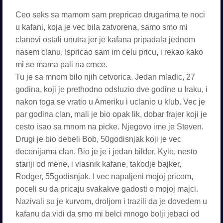
Ceo seks sa mamom sam prepricao drugarima te noci
u kafani, koja je vec bila zatvorena, samo smo mi
clanovi ostali unutra jer je kafana pripadala jednom
nasem clanu. Ispricao sam im celu pricu, i rekao kako
mi se mama pali na crnce.
Tu je sa mnom bilo njih cetvorica. Jedan mladic, 27
godina, koji je prethodno odsluzio dve godine u Iraku, i
nakon toga se vratio u Ameriku i uclanio u klub. Vec je
par godina clan, mali je bio opak lik, dobar frajer koji je
cesto isao sa mnom na picke. Njegovo ime je Steven.
Drugi je bio debeli Bob, 50godisnjak koji je vec
decenijama clan. Bio je je i jedan bilder, Kyle, nesto
stariji od mene, i vlasnik kafane, takodje bajker,
Rodger, 55godisnjak. I vec napaljeni mojoj pricom,
poceli su da pricaju svakakve gadosti o mojoj majci.
Nazivali su je kurvom, droljom i trazili da je dovedem u
kafanu da vidi da smo mi belci mnogo bolji jebaci od