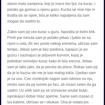
stavio malo sampona, koji je inace bio ljut, na kurac, i
polako ga gurnuo u njenu guzu. Kucka se vise nije ni
trudila da se opire, bila je toliko napaljena da sam
mogao da osetim to.
Zabio sam joj ceo kurac u guzu. Ispustila je bolni krik.
Prvih par minuta sam je polako jebao i ljubio se sa
njom u usta. Ali vec posle nekog vremena, ubrzao sam
tempo. Jebao sam je bez pardona, lupajuci je po
guzici i nazivajuci je prljavom kurvom, kojoj je
potreban sinovljev kurac kako bi bila srecna. Jebao
sam je tako jako, da je pocela da place. Rekao sam joj
da je to kazna sto me je kao malog tukla. Ujedao sam
je za uvo. Ceo zivotinjski nagon sam istrosio na nju,
mislio sam da joj svrsim po faci, ali nisam zeleo da ga
vadim. Uz urlik sam joj se izvrsavao unutar bulje,
isprskajuci dobar mlaz sperme. Samo sam izasao iz
tus kabine, obrisao se i obukao. Ona je ostala jos