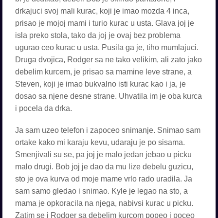
drkajuci svoj mali kurac, koji je imao mozda 4 inca,
prisao je mojoj mami i turio kurac u usta. Glava joj je
isla preko stola, tako da joj je ovaj bez problema
ugurao ceo kurac u usta. Pusila ga je, tiho mumlajuci.
Druga dvojica, Rodger sa ne tako velikim, ali zato jako
debelim kurcem, je prisao sa mamine leve strane, a
Steven, koji je imao bukvalno isti kurac kao i ja, je
dosao sa njene desne strane. Uhvatila im je oba kurca
i pocela da drka.
Ja sam uzeo telefon i zapoceo snimanje. Snimao sam
ortake kako mi karaju kevu, udaraju je po sisama.
Smenjivali su se, pa joj je malo jedan jebao u picku
malo drugi. Bob joj je dao da mu lize debelu guzicu,
sto je ova kurva od moje mame vrlo rado uradila. Ja
sam samo gledao i snimao. Kyle je legao na sto, a
mama je opkoracila na njega, nabivsi kurac u picku.
Zatim se i Rodger sa debelim kurcom popeo i poceo