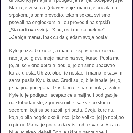
uhvatio joj je haljinu, i potrgao je sa nje, pocepao ju je.
Mama je vrisnula: (obavestenje: mama je pricala na
srpskom, ja sam prevodio, tokom seksa, svi smo
psovali na engleskom, ali cu prevoditi na srpski)
„Sta radi ova svinja. Sine, reci mu da prekine“
„-Jebiga mama, ipak cu da gledam svoja posla“
Kyle je izvadio kurac, a mamu je spustio na kolena,
nabijajuci glavu moje mame na svoj kurac. Pusla mu
je, ali se vidno opirala, dok joj je on silno ubacivao
kurac u usta. Ubrzo, otpor je nestao, i mama je sasvim
sama pusila Kylu kurac. Grudi su joj bile ispale, jer joj
je haljina pocepana. Pusila mu je par minuta, a zatim,
Kyle ju je podigao, iscepao celu haljinu i podigao je
na slobodan sto, zgrnuvsi milje, sa sve pikslom i
secerom, koji su se razbili pri padu. Svoju kurcinu,
koja je bila negde oko 8 inca, jako velika, joj je nabijao
u picku. Mama je pocela da vristi od uzivanja. A kako
bi je ucutkao, debeli Bob je skinuo pantalone, i