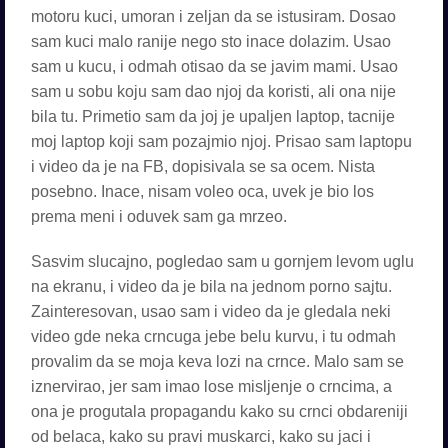
motoru kuci, umoran i zeljan da se istusiram. Dosao
sam kuci malo ranije nego sto inace dolazim. Usao
sam u kucu, i odmah otisao da se javim mami. Usao
sam u sobu koju sam dao njoj da koristi, ali ona nije
bila tu. Primetio sam da joj je upaljen laptop, tacnije
moj laptop koji sam pozajmio njoj. Prisao sam laptopu
i video da je na FB, dopisivala se sa ocem. Nista
posebno. Inace, nisam voleo oca, uvek je bio los
prema meni i oduvek sam ga mrzeo.
Sasvim slucajno, pogledao sam u gornjem levom uglu
na ekranu, i video da je bila na jednom porno sajtu.
Zainteresovan, usao sam i video da je gledala neki
video gde neka crncuga jebe belu kurvu, i tu odmah
provalim da se moja keva lozi na crnce. Malo sam se
iznervirao, jer sam imao lose misljenje o crncima, a
ona je progutala propagandu kako su crnci obdareniji
od belaca, kako su pravi muskarci, kako su jaci i