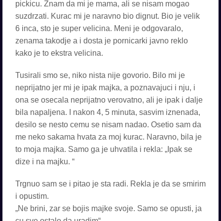
pickicu. Znam da mi je mama, ali se nisam mogao
suzdrzati. Kurac mi je naravno bio dignut. Bio je velik
6 inca, sto je super velicina. Meni je odgovaralo,
zenama takodje a i dosta je pornicarki javno reklo
kako je to ekstra velicina.
Tusirali smo se, niko nista nije govorio. Bilo mi je
neprijatno jer mi je ipak majka, a poznavajuci i nju, i
ona se osecala neprijatno verovatno, ali je ipak i dalje
bila napaljena. I nakon 4, 5 minuta, sasvim iznenada,
desilo se nesto cemu se nisam nadao. Osetio sam da
me neko sakama hvata za moj kurac. Naravno, bila je
to moja majka. Samo ga je uhvatila i rekla: „Ipak se
dize i na majku. “
Trgnuo sam se i pitao je sta radi. Rekla je da se smirim
i opustim.
„Ne brini, zar se bojis majke svoje. Samo se opusti, ja
cu sve ostalo da uradim“