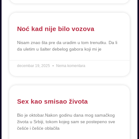
Noć kad nije bilo vozova
Nisam znao šta pre da uradim u tom trenutku. Da li
da uletim u šalter debelog gabora koji mi je
decembar 19, 2025
Nema komentara
Sex kao smisao života
Bio je oktobar.Nakon godinu dana mog samačkog
života u Srbiji, tokom kojeg sam se postepeno sve
češće i češće oblačila