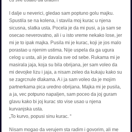
I dalje u neverici, gledao sam poptuno golu majku.
Spustila se na kolena, i stavila moj kurac u njena
sicusna, slatka usta. Pocela je da mi pusi, a ja sam se
osecao neverovatno, ali i u isto vreme nekako lose, jer
mi je to ipak majka. Pusila mi je kurac, koji je jos malo
porastao u njenim ustima. Nije uspela da ga ugura
celog u usta, ali je davala sve od sebe. Rukama mi je
masirala jaja, koja su bila obrijana, jer sam voleo da
mi devojke lizu i jaja, a nisam zeleo da kukaju kako su
se zagrcnule dlakama. A i ja sam voleo da je mojim
partnerkama pica uredno obrijana. Majka mi je pusila,
a ja, vec potpuno napaljen, sam poceo da joj guram
glavu kako bi joj kurac sto vise usao u njena
kurvanjska usta.
„To kurvo, popusi sinu kurac. “
Nisam mogao da verujem sta radim i govorim, ali me