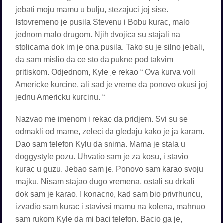
jebati moju mamu u bulju, stezajuci joj sise.
Istovremeno je pusila Stevenu i Bobu kurac, malo
jednom malo drugom. Njih dvojica su stajali na
stolicama dok im je ona pusila. Tako su je silno jebali,
da sam mislio da ce sto da pukne pod takvim
pritiskom. Odjednom, Kyle je rekao “ Ova kurva voli
Americke kurcine, ali sad je vreme da ponovo okusi joj
jednu Americku kurcinu. “
Nazvao me imenom i rekao da pridjem. Svi su se
odmakli od mame, zeleci da gledaju kako je ja karam.
Dao sam telefon Kylu da snima. Mama je stala u
doggystyle pozu. Uhvatio sam je za kosu, i stavio
kurac u guzu. Jebao sam je. Ponovo sam karao svoju
majku. Nisam stajao dugo vremena, ostali su drkali
dok sam je karao. I konacno, kad sam bio privrhuncu,
izvadio sam kurac i stavivsi mamu na kolena, mahnuo
sam rukom Kyle da mi baci telefon. Bacio ga je,