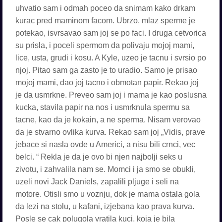
uhvatio sam i odmah poceo da snimam kako drkam
kurac pred maminom facom. Ubrzo, mlaz sperme je
potekao, isvrsavao sam joj se po faci. I druga cetvorica
su prisla, i poceli spermom da polivaju mojoj mami,
lice, usta, grudi i kosu. A Kyle, uzeo je tacnu i svrsio po
njoj. Pitao sam ga zasto je to uradio. Samo je prisao
mojoj mami, dao joj tacno i obmotan papir. Rekao joj
je da usmrkne. Preveo sam joj i mama je kao poslusna
kucka, stavila papir na nos i usmrknula spermu sa
tacne, kao da je kokain, a ne sperma. Nisam verovao
da je stvarno ovlika kurva. Rekao sam joj „Vidis, prave
jebace si nasla ovde u Americi, a nisu bili crnci, vec
belci. “ Rekla je da je ovo bi njen najbolji seks u
zivotu, i zahvalila nam se. Momci i ja smo se obukli,
uzeli novi Jack Daniels, zapalili pljuge i seli na
motore. Otisli smo u voznju, dok je mama ostala gola
da lezi na stolu, u kafani, izjebana kao prava kurva.
Posle se cak polugola vratila kuci, koja je bila