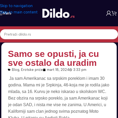
Skip to navigation
Skip to main content
Meni
Samo se opusti, ja cu
sve ostalo da uradim
Blog
,
Erotske priče
mart 18, 2024
3:33 pm
Ja sam Amerikanac sa srpskim poreklom i imam 30
godina. Mama mi je Srpkinja, 46-koja me je rodila jako
mlada, sa 16. Kurvu je neko iskarao u skolskom WC.
Bez obzira na srpsko poreklo, ja sam Amerikanac koji
je odan SAD, i nista me vise ne zanima. U Americi, u
Kaliforniji sam clan jednog svima poznatog Moto
Kluba. U pitanju su Andjeli Pakla.