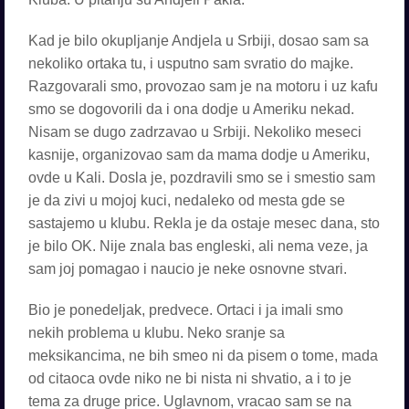
Kad je bilo okupljanje Andjela u Srbiji, dosao sam sa
nekoliko ortaka tu, i usputno sam svratio do majke.
Razgovarali smo, provozao sam je na motoru i uz kafu
smo se dogovorili da i ona dodje u Ameriku nekad.
Nisam se dugo zadrzavao u Srbiji. Nekoliko meseci
kasnije, organizovao sam da mama dodje u Ameriku,
ovde u Kali. Dosla je, pozdravili smo se i smestio sam
je da zivi u mojoj kuci, nedaleko od mesta gde se
sastajemo u klubu. Rekla je da ostaje mesec dana, sto
je bilo OK. Nije znala bas engleski, ali nema veze, ja
sam joj pomagao i naucio je neke osnovne stvari.
Bio je ponedeljak, predvece. Ortaci i ja imali smo
nekih problema u klubu. Neko sranje sa
meksikancima, ne bih smeo ni da pisem o tome, mada
od citaoca ovde niko ne bi nista ni shvatio, a i to je
tema za druge price. Uglavnom, vracao sam se na