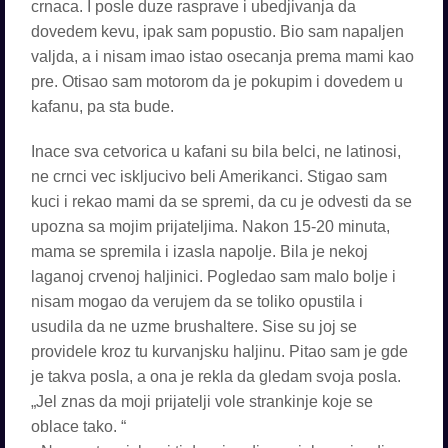
crnaca. I posle duze rasprave i ubedjivanja da
dovedem kevu, ipak sam popustio. Bio sam napaljen
valjda, a i nisam imao istao osecanja prema mami kao
pre. Otisao sam motorom da je pokupim i dovedem u
kafanu, pa sta bude.
Inace sva cetvorica u kafani su bila belci, ne latinosi,
ne crnci vec iskljucivo beli Amerikanci. Stigao sam
kuci i rekao mami da se spremi, da cu je odvesti da se
upozna sa mojim prijateljima. Nakon 15-20 minuta,
mama se spremila i izasla napolje. Bila je nekoj
laganoj crvenoj haljinici. Pogledao sam malo bolje i
nisam mogao da verujem da se toliko opustila i
usudila da ne uzme brushaltere. Sise su joj se
providele kroz tu kurvanjsku haljinu. Pitao sam je gde
je takva posla, a ona je rekla da gledam svoja posla.
„Jel znas da moji prijatelji vole strankinje koje se
oblace tako. “