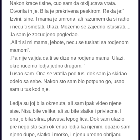
Nakon krace tisine, cuo sam da otkljucava vrata.
Otvorila ih je. Bila je prekrivena peskirom. Rekla je:“
Izvini, sine. I mama je umrona, ali razumem da si radio
i necu ti smetati. Ulazi. Mozemo se zajedno istusirati. „.
Ja sam je zacudjeno pogledao.
„Ali ti si mi mama, jebote, necu se tusirati sa rodjenom
mamom“.
„Pa nije valjda da ti se dize na rodjenu mamu. Ulazi,
okrenucemo ledja jedno drugom. “
I usao sam. Ona se vratila pod tus, dok sam ja skidao
odelo sa sebe. Nakon sto sam bio potpuno go, usao
sam u tus kod nje.
Ledja su joj bila okrenuta, ali sam ipak video njene
sise. Nisu bile velike, ali su bile slatke i privlacne. I
ona je bila sitna, plavusa lepog lica. Dok sam ulazio,
pre nego sto sam okrenuo ledja ka njenim, opazio sam
njeno dupe, slatko i morko, i njenu uredno obrijanu