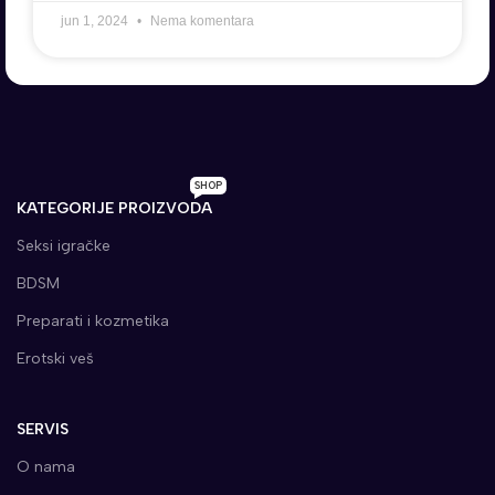
jun 1, 2024
Nema komentara
SHOP
KATEGORIJE PROIZVODA
Seksi igračke
BDSM
Preparati i kozmetika
Erotski veš
SERVIS
O nama