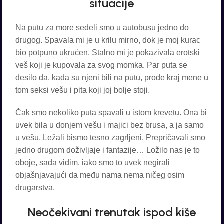
situacije
Na putu za more sedeli smo u autobusu jedno do
drugog. Spavala mi je u krilu mirno, dok je moj kurac
bio potpuno ukrućen. Stalno mi je pokazivala erotski
veš koji je kupovala za svog momka. Par puta se
desilo da, kada su njeni bili na putu, prođe kraj mene u
tom seksi vešu i pita koji joj bolje stoji.
Čak smo nekoliko puta spavali u istom krevetu. Ona bi
uvek bila u donjem vešu i majici bez brusa, a ja samo
u vešu. Ležali bismo tesno zagrljeni. Prepričavali smo
jedno drugom doživljaje i fantazije… Ložilo nas je to
oboje, sada vidim, iako smo to uvek negirali
objašnjavajući da među nama nema ničeg osim
drugarstva.
Neočekivani trenutak ispod kiše