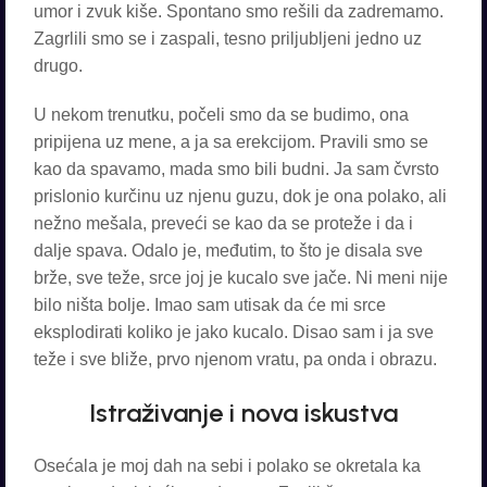
umor i zvuk kiše. Spontano smo rešili da zadremamo.
Zagrlili smo se i zaspali, tesno priljubljeni jedno uz
drugo.
U nekom trenutku, počeli smo da se budimo, ona
pripijena uz mene, a ja sa erekcijom. Pravili smo se
kao da spavamo, mada smo bili budni. Ja sam čvrsto
prislonio kurčinu uz njenu guzu, dok je ona polako, ali
nežno mešala, preveći se kao da se proteže i da i
dalje spava. Odalo je, međutim, to što je disala sve
brže, sve teže, srce joj je kucalo sve jače. Ni meni nije
bilo ništa bolje. Imao sam utisak da će mi srce
eksplodirati koliko je jako kucalo. Disao sam i ja sve
teže i sve bliže, prvo njenom vratu, pa onda i obrazu.
Istraživanje i nova iskustva
Osećala je moj dah na sebi i polako se okretala ka