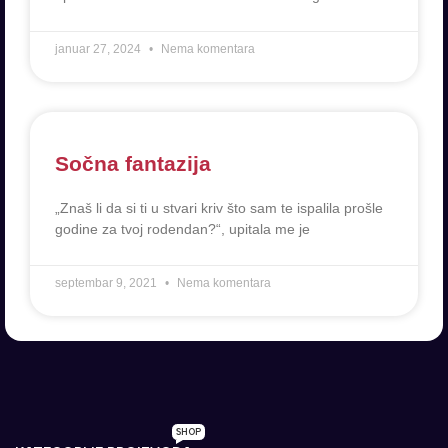
januar 27, 2024
Nema komentara
Sočna fantazija
„Znaš li da si ti u stvari kriv što sam te ispalila prošle
godine za tvoj rodendan?“, upitala me je
septembar 9, 2021
Nema komentara
SHOP