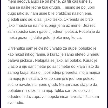
meni neodvajajući se od mene. Za tili čas usne su
nam se našle jedne kraj drugih… nismo se poljubili
dugo iako su nam usne bile praktično naslonjene,
gledali smo se, disali jako teško. Okrenula se brzo
jako i našla se na meni, prigrljena uz mene. Bez reči
sam spustio šorc i gaće u jednom potezu. Počela je da
meša guzom (i dalje golom) oko mog kurca.
U trenutku sam je čvrsto uhvatio za dupe, poljubio je
kao nikad nikog ranije, a kurac je samo uleteo u njenu
balavu pičkicu . Nabijala se jako, ali polako. Kurac je
ulazio u nju santimetar po santimetar do kraja i isto do
samog kraja izlazio. I poslednja prepreka, moja majica
na nojoj je nestala. Skinuo sam je u jednom potezu i
sočno navalio na njene grudi. Nisam znao šta pre da
poljubimm i oližem na njoj. Toliko sam želeo sve i
odjednom da, zapravo, uopšte nisam svestan šta sam
sve radio.