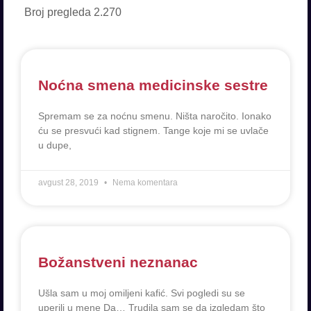
Broj pregleda
2.270
Noćna smena medicinske sestre
Spremam se za noćnu smenu. Ništa naročito. Ionako
ću se presvući kad stignem. Tange koje mi se uvlače
u dupe,
avgust 28, 2019
Nema komentara
Božanstveni neznanac
Ušla sam u moj omiljeni kafić. Svi pogledi su se
uperili u mene Da… Trudila sam se da izgledam što