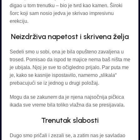
digao u tom trenutku – bio je tvrd kao kamen. Široki
šorc koji sam nosio jedva je skrivao impresivnu
erekciju.
Neizdrživa napetost i skrivena želja
Sedeli smo u sobi, ona je bila opušteno zavaljena u
trosed. Pomisao da ispod te majice nema baš ništa me
je ubijala. Njoj je sve to očigledno prijalo. Par puta me
je, kako se kasnije ispostavilo, namerno „slikala“
prebacujući se iz jednog u drugi položaj.
Mogu da se zakunem da je njena najsočnija pičkica
ikada sve vreme bila toliko vlažna da se presijavala.
Trenutak slabosti
Dugo smo pričali i zezali se, a zatim nas je savladao