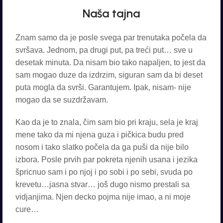
Naša tajna
Znam samo da je posle svega par trenutaka počela da
svršava. Jednom, pa drugi put, pa treći put… sve u
desetak minuta. Da nisam bio tako napaljen, to jest da
sam mogao duze da izdrzim, siguran sam da bi deset
puta mogla da svrši. Garantujem. Ipak, nisam- nije
mogao da se suzdržavam.
Kao da je to znala, čim sam bio pri kraju, sela je kraj
mene tako da mi njena guza i pičkica budu pred
nosom i tako slatko počela da ga puši da nije bilo
izbora. Posle prvih par pokreta njenih usana i jezika
špricnuo sam i po njoj i po sobi i po sebi, svuda po
krevetu…jasna stvar… još dugo nismo prestali sa
vidjanjima. Njen decko pojma nije imao, a ni moje
cure…