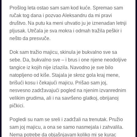
Prošlog leta ostao sam sam kod kuće. Spremao sam
ručak tog dana i pozvao Aleksandru da mi pravi
društvo. Na putu ka meni uhvatio ju je iznenadan letnji
pljusak. Utrčala je sva mokra i odmah tražila peškir i
nešto da presvuče.
Dok sam tražio majicu, skinula je bukvalno sve sa
sebe. Da, bukvalno sve – i brus i one njene neodoljive
tangice iz kojih nije izlazila. Navodno je sve bilo
natopljeno od kiše. Stajala je skroz gola kraj mene,
brišući kosu i čekajući majicu. Prišao sam joj,
nesvesno zadržavajući pogled na njenim izvanrednim
velikim grudima, ali i na savršeno glatkoj, obrijanoj
pičkici.
Pogledi su nam se sreli i zadržali na trenutak. Pružio
sam joj majicu, a ona se samo nasmejala i zahvalila.
Nema potrebe da objašnjavam koliko mi se kurac