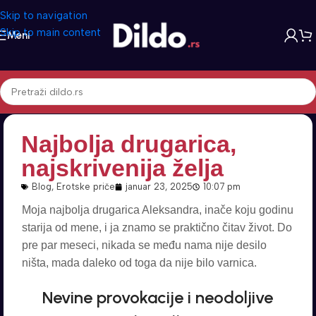
Skip to navigation
Skip to main content
Meni
Najbolja drugarica,
najskrivenija želja
Blog
,
Erotske priče
januar 23, 2025
10:07 pm
Moja najbolja drugarica Aleksandra, inače koju godinu
starija od mene, i ja znamo se praktično čitav život. Do
pre par meseci, nikada se među nama nije desilo
ništa, mada daleko od toga da nije bilo varnica.
Nevine provokacije i neodoljive