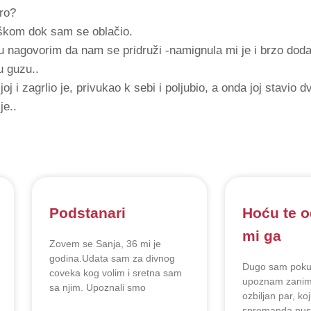
ro?
škom dok sam se oblačio.
 nagovorim da nam se pridruži -namignula mi je i brzo dodal
u guzu..
oj i zagrlio je, privukao k sebi i poljubio, a onda joj stavio d
je..
Podstanari
Hoću te o
mi ga
Zovem se Sanja, 36 mi je
godina.Udata sam za divnog
Dugo sam poku
coveka kog volim i sretna sam
upoznam zanimlj
sa njim. Upoznali smo
ozbiljan par, koj
spremanda pust