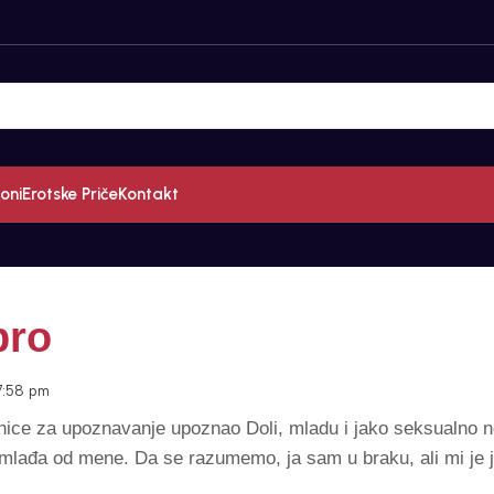
oni
Erotske Priče
Kontakt
bro
7:58 pm
ice za upoznavanje upoznao Doli, mladu i jako seksualno n
 mlađa od mene. Da se razumemo, ja sam u braku, ali mi je j