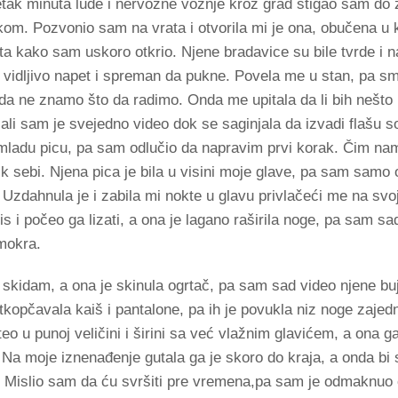
etak minuta lude i nervozne vožnje kroz grad stigao sam do 
kom. Pozvonio sam na vrata i otvorila mi je ona, obučena u k
šta kako sam uskoro otkrio. Njene bradavice su bile tvrde i na
d vidljivo napet i spreman da pukne. Povela me u stan, pa s
 da ne znamo što da radimo. Onda me upitala da li bih nešto
, ali sam je svejedno video dok se saginjala da izvadi flašu so
 mladu picu, pa sam odlučio da napravim prvi korak. Čim na
k sebi. Njena pica je bila u visini moje glave, pa sam samo
 Uzdahnula je i zabila mi nokte u glavu privlačeći me na sv
is i počeo ga lizati, a ona je lagano raširila noge, pa sam sa
mokra.
skidam, a ona je skinula ogrtač, pa sam sad video njene bu
tkopčavala kaiš i pantalone, pa ih je povukla niz noge zajed
eo u punoj veličini i širini sa već vlažnim glavićem, a ona ga
. Na moje iznenađenje gutala ga je skoro do kraja, a onda bi
a. Mislio sam da ću svršiti pre vremena,pa sam je odmaknuo 