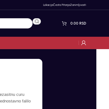
Lokacija
Česta Pitanja
Zanimljivosti
0.00
RSD
ezasitnu curu
ednostavno falilo