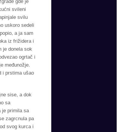
zgrade gde je
ućni svileni
pinjale svilu
mo uskoro sedeli
 popio, a ja sam
ka iz frižidera i
m je donela sok
 odvezao ogrtač i
oje međunožje.
d i prstima ušao
jne sise, a dok
no sa
 je primila sa
 se zagrcnula pa
od svog kurca i