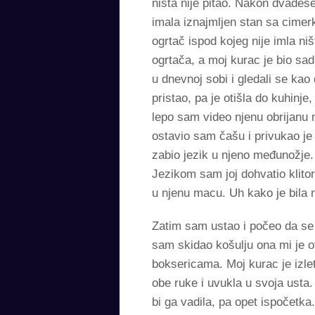
ništa nije pitao. Nakon dvades
imala iznajmljen stan sa cimer
ogrtač ispod kojeg nije imla ni
ogrtača, a moj kurac je bio sa
u dnevnoj sobi i gledali se kao
pristao, pa je otišla do kuhinje
lepo sam video njenu obrijanu
ostavio sam čašu i privukao je 
zabio jezik u njeno međunožje.
Jezikom sam joj dohvatio klitor
u njenu macu. Uh kako je bila 
Zatim sam ustao i počeo da se 
sam skidao košulju ona mi je o
boksericama. Moj kurac je izlet
obe ruke i uvukla u svoja usta
bi ga vadila, pa opet ispočetk