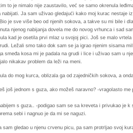
m to je nimalo nije zaustavilo, već se samo okrenula leđim
a nabijati. Ja sam uživao gledajući kako moj kurac nestaje i
Bio je sve više beo od njenih sokova, a takve su mi bile i d
nuta njenog nabijanja dovela me do novog vrhunca i sad sam
la kad je osetila prvi mlaz u svojoj pici. Još se malo vrtel
rudi. Ležali smo tako dok sam se ja igrao njenim sisama miluj
ga smeđa kosa mi je padala na grudi i lice i uživao sam u nj
vljalo nikakav problem da leži na meni.
a do mog kurca, oblizala ga od zajedničkih sokova, a onda
ješ još jednom s guza, ako možeš naravno? -vragolasto me p
nabijem s guza.. -podigao sam se sa kreveta i privukao je k s
 prema sebi i nagnuo je da mi se naguzi.
ja sam gledao u njenu crvenu picu, pa sam protrljao svoj kur