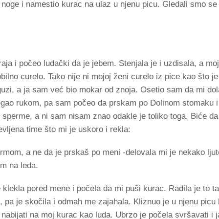
oj noge i namestio kurac na ulaz u njenu picu. Gledali smo se 
a i počeo ludački da je jebem. Stenjala je i uzdisala, a moj 
obilno curelo. Tako nije ni mojoj ženi curelo iz pice kao što je
 guzi, a ja sam već bio mokar od znoja. Osetio sam da mi do
otegao rukom, pa sam počeo da prskam po Dolinom stomaku i 
 sperme, a ni sam nisam znao odakle je toliko toga. Biće da 
vljena time što mi je uskoro i rekla:
rmom, a ne da je prskaš po meni -delovala mi je nekako lju
em na leđa.
 klekla pored mene i počela da mi puši kurac. Radila je to t
, pa je skočila i odmah me zajahala. Kliznuo je u njenu picu
abijati na moj kurac kao luda. Ubrzo je počela svršavati i ja