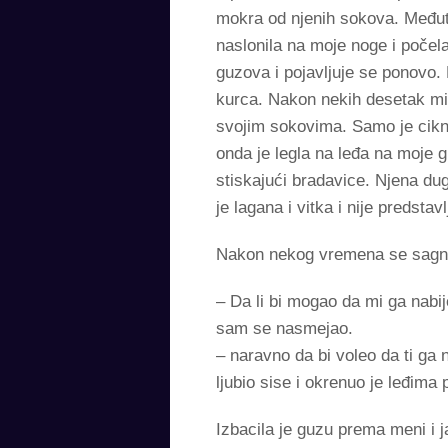
mokra od njenih sokova. Međuti
naslonila na moje noge i počel
guzova i pojavljuje se ponovo. 
kurca. Nakon nekih desetak mi
svojim sokovima. Samo je ciknu
onda je legla na leđa na moje g
stiskajući bradavice. Njena du
je lagana i vitka i nije predsta
Nakon nekog vremena se sagnul
– Da li bi mogao da mi ga nabi
sam se nasmejao.
– naravno da bi voleo da ti ga 
ljubio sise i okrenuo je leđima
Izbacila je guzu prema meni i 