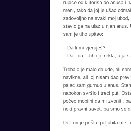
rupice od klitorisa do anusa i 
meni, tako da joj je ušao odmah
zadovoljno na svaki moj ubod, 
stavio ga na ulaz u njen anus.
sam je tiho upitao:
– Da li mi vjeruješ?
– Da.. da.. -tiho je rekla, a ja
Trebalo je malo da uđe, ali sam 
navikne, ali joj nisam dao prev
palac sam gurnuo u anus. Sten
napokon svršio i treći put. Ost
počeo mobilni da mi zvoniti, pa
neki pravni savet, pa smo se d
Doli mi je prišla, poljubila me i 