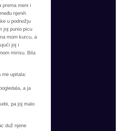
a prema meni i
zmeđu njenih
lake u podnožju
 joj punio picu
a na mom kurcu, a
ući joj i
enom mirisu. Bila
 me upitala:
ogledala, a ja
ebi, pa joj malo
ac duž njene