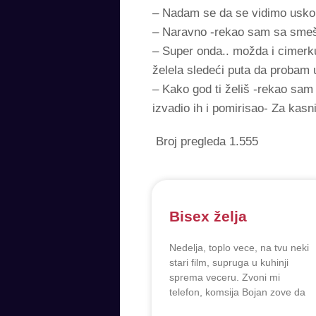
– Nadam se da se vidimo usko
– Naravno -rekao sam sa sme
– Super onda.. možda i cimerku
želela sledeći puta da probam 
– Kako god ti želiš -rekao sam j
izvadio ih i pomirisao- Za kasni
Broj pregleda
1.555
Bisex želja
Nedelja, toplo vece, na tvu neki
stari film, supruga u kuhinji
sprema veceru. Zvoni mi
telefon, komsija Bojan zove da