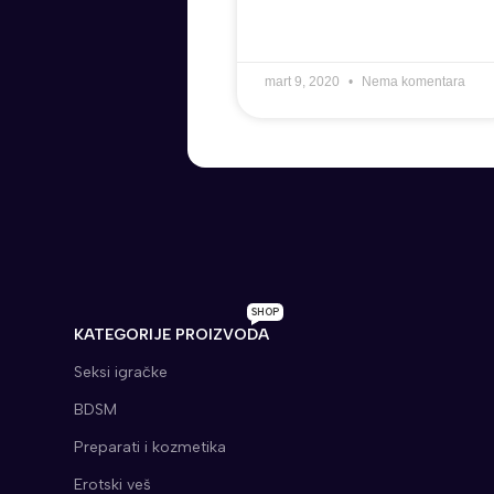
mart 9, 2020
Nema komentara
SHOP
KATEGORIJE PROIZVODA
Seksi igračke
BDSM
Preparati i kozmetika
Erotski veš