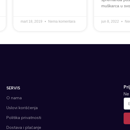
muškarca u svoj
mart 18, 2019
Nema komentara
jun 8, 2022
Ne
Pri
SERVIS
Ne 
O nama
Uslovi korišćenja
Politika privatnosti
Dostava i plaćanje
Alt