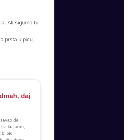
a- Ali sigurno bi
va prsta u picu,
dmah, daj
šavao da
iv, kulturan,
i bi bio
i još jednog