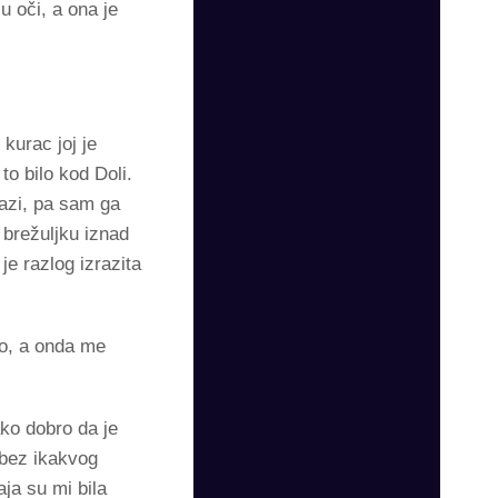
u oči, a ona je
kurac joj je
 to bilo kod Doli.
lazi, pa sam ga
brežuljku iznad
je razlog izrazita
to, a onda me
ako dobro da je
 bez ikakvog
ja su mi bila