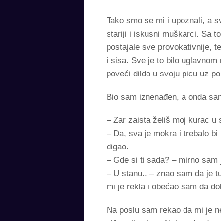
Tako smo se mi i upoznali, a sv
stariji i iskusni muškarci. Sa 
postajale sve provokativnije, t
i sisa. Sve je to bilo uglavno
poveći dildo u svoju picu uz pop
Bio sam iznenađen, a onda sam 
– Zar zaista želiš moj kurac u 
– Da, sva je mokra i trebalo bi
digao.
– Gde si ti sada? – mirno sam j
– U stanu.. – znao sam da je tu
mi je rekla i obećao sam da do
Na poslu sam rekao da mi je ne