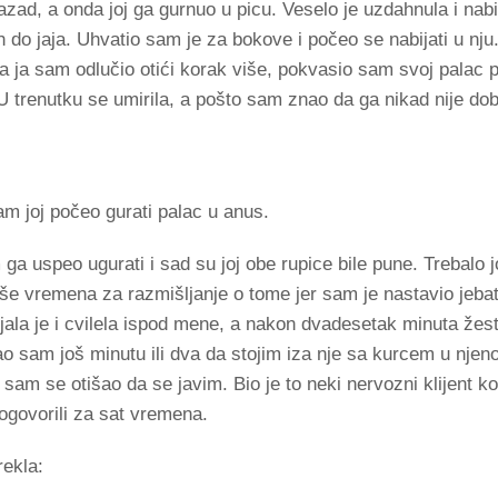
nazad, a onda joj ga gurnuo u picu. Veselo je uzdahnula i nab
 do jaja. Uhvatio sam je za bokove i počeo se nabijati u nju.
a ja sam odlučio otići korak više, pokvasio sam svoj palac 
 U trenutku se umirila, a pošto sam znao da ga nikad nije d
 sam joj počeo gurati palac u anus.
ga uspeo ugurati i sad su joj obe rupice bile pune. Trebalo j
iše vremena za razmišljanje o tome jer sam je nastavio jeba
jala je i cvilela ispod mene, a nakon dvadesetak minuta že
ao sam još minutu ili dva da stojim iza nje sa kurcem u njenoj
 sam se otišao da se javim. Bio je to neki nervozni klijent k
ogovorili za sat vremena.
rekla: