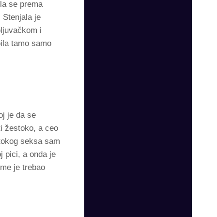
ila se prema
 Stenjala je
pljuvačkom i
obila tamo samo
oj je da se
ti žestoko, a ceo
stokog seksa sam
 pici, a onda je
ome je trebao