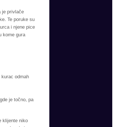
 je privlače
uke. Te poruke su
urca i njene pice
 u kome gura
se kurac odmah
gde je točno, pa
klijente niko