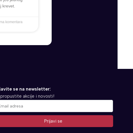
 krevet.
ma komentara
javite se na newsletter:
propustite akcije i novosti!
Prijavi se
ernative: