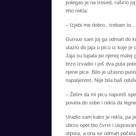
polegao je na trosed, raširio j
tiho rekla:
– Izjebi me dobro.. trebam to..
Gurnuo sam joj ga odmah do kraj
ulazio do jaja u picu iz koje je 
Jaja su lupala po njenoj maloj
brzo izvadio i još dva puta p
njene pice. Bilo je užasno puno
napaljenost. Nije bila baš oduše
– Želim da mi picu napuniš spe
povela do sobe i rekla da legn
Uradio sam kako je rekla, pa je
ubrzo opet bio čvrst i uspravan
otpora, a ona se odmah počela n