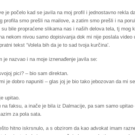
e je počelo kad se javila na moj profil i jednostavno rekla da
tog profila smo prešli na mailove, a zatim smo prešli i na por
e su bile propraćene slikama nas i naših delova tela, tj mog k
m na nekom nivou samo dopisivanja dok mi nije poslala video
ratni tekst ‘Volela bih da je to sad tvoja kurčina’.
je nazvao i na moje iznenađenje javila se:
svojoj pici? – bio sam direktan.
 mi je dobro napuniti – glas joj je bio tako jebozovan da mi 
e upitao.
 na faksu, a inače je bila iz Dalmacije, pa sam samo upitao 
lazim za pola sata.
što hitno iskrsnulo, a s obzirom da kao advokat imam razne 