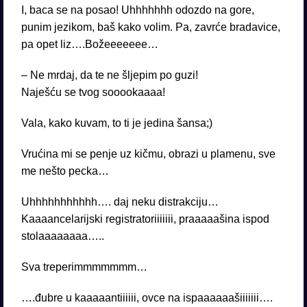
I, baca se na posao! Uhhhhhhh odozdo na gore,
punim jezikom, baš kako volim. Pa, zavrće bradavice,
pa opet liz….Božeeeeeee…
– Ne mrdaj, da te ne šljepim po guzi!
Naješću se tvog sooookaaaa!
Vala, kako kuvam, to ti je jedina šansa;)
Vrućina mi se penje uz kičmu, obrazi u plamenu, sve
me nešto pecka…
Uhhhhhhhhhhh…. daj neku distrakciju…
Kaaaancelarijski registratoriiiiiii, praaaaašina ispod
stolaaaaaaaa…..
Sva treperimmmmmmm…
….đubre u kaaaaantiiiiii, ovce na ispaaaaaašiiiiiii….