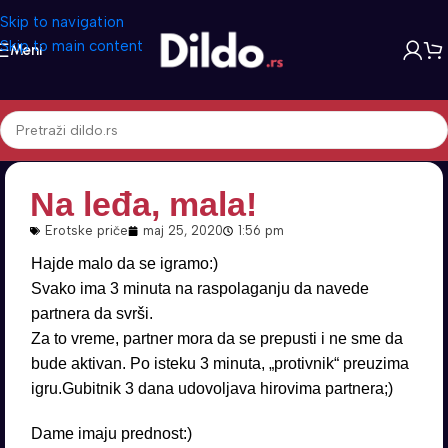
Skip to navigation
Skip to main content
Meni
Na leđa, mala!
Erotske priče
maj 25, 2020
1:56 pm
Hajde malo da se igramo:)
Svako ima 3 minuta na raspolaganju da navede
partnera da svrši.
Za to vreme, partner mora da se prepusti i ne sme da
bude aktivan. Po isteku 3 minuta, „protivnik“ preuzima
igru.Gubitnik 3 dana udovoljava hirovima partnera;)
Dame imaju prednost:)