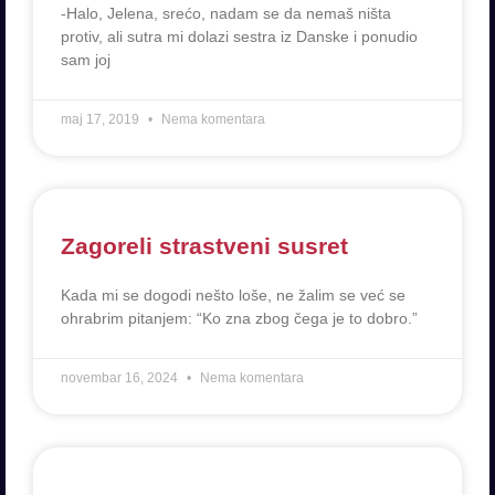
-Halo, Jelena, srećo, nadam se da nemaš ništa
protiv, ali sutra mi dolazi sestra iz Danske i ponudio
sam joj
maj 17, 2019
Nema komentara
Zagoreli strastveni susret
Kada mi se dogodi nešto loše, ne žalim se već se
ohrabrim pitanjem: “Ko zna zbog čega je to dobro.”
novembar 16, 2024
Nema komentara