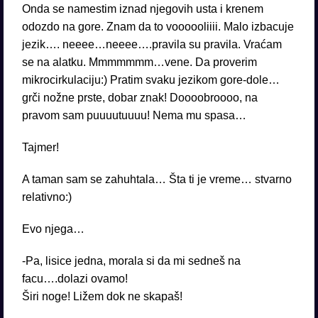
Onda se namestim iznad njegovih usta i krenem
odozdo na gore. Znam da to voooooliiii. Malo izbacuje
jezik…. neeee…neeee….pravila su pravila. Vraćam
se na alatku. Mmmmmmm…vene. Da proverim
mikrocirkulaciju:) Pratim svaku jezikom gore-dole…
grči nožne prste, dobar znak! Doooobroooo, na
pravom sam puuuutuuuu! Nema mu spasa…
Tajmer!
A taman sam se zahuhtala… Šta ti je vreme… stvarno
relativno:)
Evo njega…
-Pa, lisice jedna, morala si da mi sedneš na
facu….dolazi ovamo!
Širi noge! Ližem dok ne skapaš!