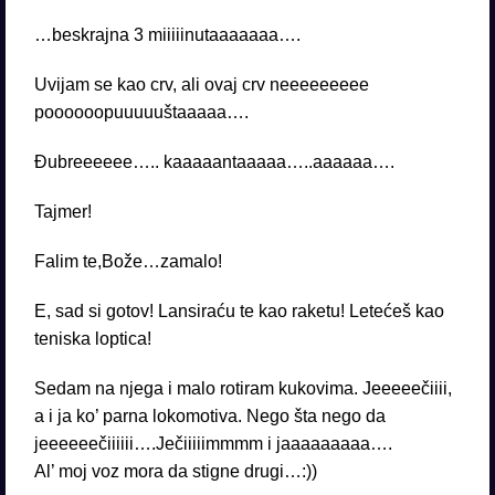
…beskrajna 3 miiiiinutaaaaaaa….
Uvijam se kao crv, ali ovaj crv neeeeeeeee
poooooopuuuuuštaaaaa….
Đubreeeeee….. kaaaaantaaaaa…..aaaaaa….
Tajmer!
Falim te,Bože…zamalo!
E, sad si gotov! Lansiraću te kao raketu! Letećeš kao
teniska loptica!
Sedam na njega i malo rotiram kukovima. Jeeeeečiiii,
a i ja ko’ parna lokomotiva. Nego šta nego da
jeeeeeečiiiiii….Ječiiiiimmmm i jaaaaaaaaa….
Al’ moj voz mora da stigne drugi…:))