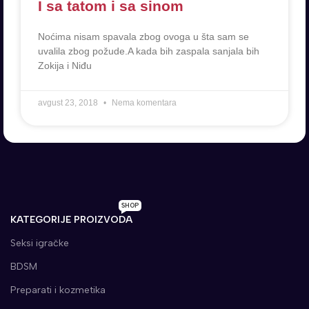
I sa tatom i sa sinom
Noćima nisam spavala zbog ovoga u šta sam se
uvalila zbog požude.A kada bih zaspala sanjala bih
Zokija i Niđu
avgust 23, 2018
Nema komentara
SHOP
KATEGORIJE PROIZVODA
Seksi igračke
BDSM
Preparati i kozmetika