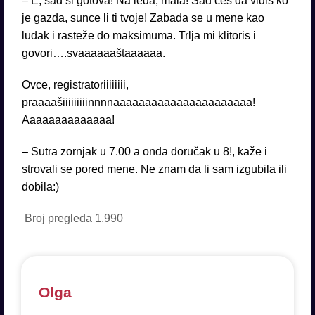
– E, sad si gotova! Na leđa, mala! Sad ćeš da vidiš ko
je gazda, sunce li ti tvoje! Zabada se u mene kao
ludak i rasteže do maksimuma. Trlja mi klitoris i
govori….svaaaaaaštaaaaaa.
Ovce, registratoriiiiiiii,
praaaašiiiiiiiiinnnnaaaaaaaaaaaaaaaaaaaaaa!
Aaaaaaaaaaaaaa!
– Sutra zornjak u 7.00 a onda doručak u 8!, kaže i
strovali se pored mene. Ne znam da li sam izgubila ili
dobila:)
Broj pregleda
1.990
Olga