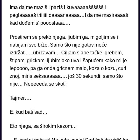
Ima da me maziš i paziš i kuvaaaaašššššš i
peglaaaaaš triiiiii daaaanaaaaa…I da me masiraaaaš
kad dođem s’ poooslaaa….
Prostirem se preko njega, ljubim ga, migoljim se i
nabijam sve brže. Samo što nije gotov, neće
izdržati…..ubrzavam… Ciljam slabe tačke, grebem,
štipam, grickam, ljubim oko uva i šapućem kako mi je
lepoooo, pa ga onda gricnem malo, koza o kozu, curi
znoj, miris seksaaaaaa…. još 30 sekundi, samo što
nije… Neeeeeda se skot!
Tajmer….
E, kud baš sad…
Eto njega, sa širokim kezom…