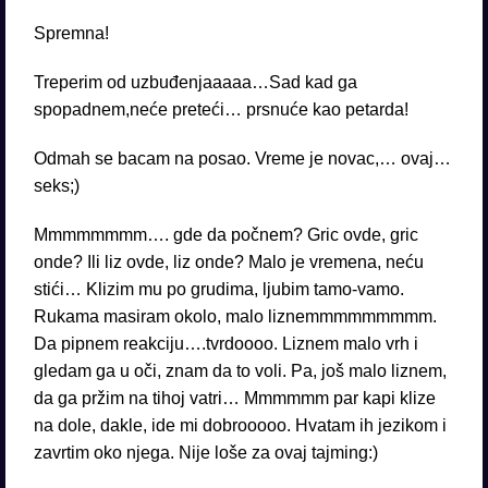
Spremna!
Treperim od uzbuđenjaaaaa…Sad kad ga
spopadnem,neće preteći… prsnuće kao petarda!
Odmah se bacam na posao. Vreme je novac,… ovaj…
seks;)
Mmmmmmmm…. gde da počnem? Gric ovde, gric
onde? Ili liz ovde, liz onde? Malo je vremena, neću
stići… Klizim mu po grudima, ljubim tamo-vamo.
Rukama masiram okolo, malo liznemmmmmmmmm.
Da pipnem reakciju….tvrdoooo. Liznem malo vrh i
gledam ga u oči, znam da to voli. Pa, još malo liznem,
da ga pržim na tihoj vatri… Mmmmmm par kapi klize
na dole, dakle, ide mi dobrooooo. Hvatam ih jezikom i
zavrtim oko njega. Nije loše za ovaj tajming:)