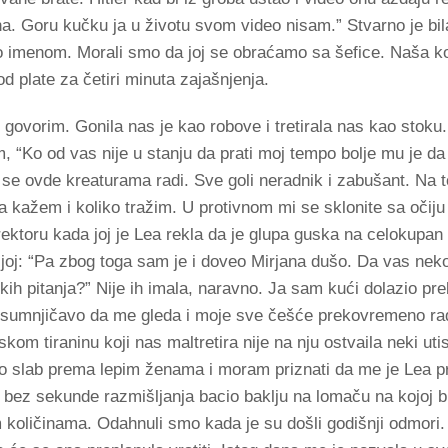
. Goru kučku ja u životu svom video nisam.” Stvarno je bil
 imenom. Morali smo da joj se obraćamo sa šefice. Naša ko
od plate za četiri minuta zajašnjenja.
ovorim. Gonila nas je kao robove i tretirala nas kao stoku
m, “Ko od vas nije u stanju da prati moj tempo bolje mu je d
se ovde kreaturama radi. Sve goli neradnik i zabušant. Na 
 ja kažem i koliko tražim. U protivnom mi se sklonite sa očiju 
direktoru kada joj je Lea rekla da je glupa guska na celokupan
joj: “Pa zbog toga sam je i doveo Mirjana dušo. Da vas ne
nekih pitanja?” Nije ih imala, naravno. Ja sam kući dolazio pr
 sumnjičavo da me gleda i moje sve češće prekovremeno rad
kom tiraninu koji nas maltretira nije na nju ostvaila neki uti
io slab prema lepim ženama i moram priznati da me je Lea pri
 bez sekunde razmišljanja bacio baklju na lomaču na kojoj bi
 količinama. Odahnuli smo kada je su došli godišnji odmori.