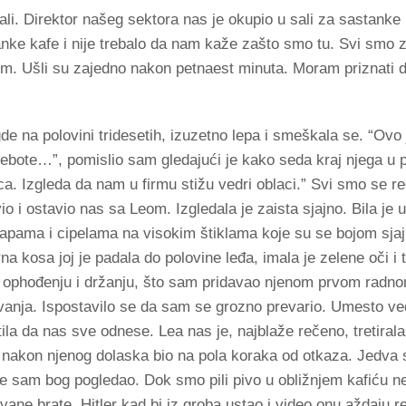
i. Direktor našeg sektora nas je okupio u sali za sastanke
anke kafe i nije trebalo da nam kaže zašto smo tu. Svi smo z
m. Ušli su zajedno nakon petnaest minuta. Moram priznati 
egde na polovini tridesetih, izuzetno lepa i smeškala se. “Ov
jebote…”, pomislio sam gledajući je kako seda kraj njega u p
ca. Izgleda da nam u firmu stižu vedri oblaci.” Svi smo se re
vio i ostavio nas sa Leom. Izgledala je zaista sjajno. Bila j
apama i cipelama na visokim štiklama koje su se bojom sjaj
na kosa joj je padala do polovine leđa, imala je zelene oči i
a u ophođenju i držanju, što sam pridavao njenom prvom radn
avanja. Ispostavilo se da sam se grozno prevario. Umesto ve
etila da nas sve odnese. Lea nas je, najblaže rečeno, tretirala
 nakon njenog dolaska bio na pola koraka od otkaza. Jedva 
a je sam bog pogledao. Dok smo pili pivo u obližnjem kafiću
vane brate. Hitler kad bi iz groba ustao i video onu aždaju r