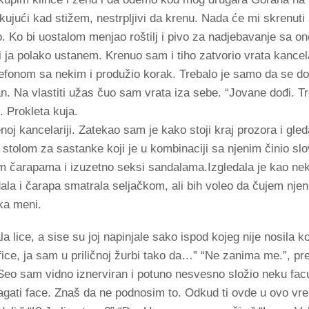
kujući kad stižem, nestrpljivi da krenu. Nada će mi skrenuti
ko. Ko bi uostalom menjao roštilj i pivo za nadjebavanje sa 
i ja polako ustanem. Krenuo sam i tiho zatvorio vrata kancel
efonom sa nekim i produžio korak. Trebalo je samo da se 
n. Na vlastiti užas čuo sam vrata iza sebe. “Jovane dođi. T
 Prokleta kuja.
j kancelariji. Zatekao sam je kako stoji kraj prozora i gled
sa stolom za sastanke koji je u kombinaciji sa njenim činio slo
 čarapama i izuzetno seksi sandalama.Izgledala je kao nek
la i čarapa smatrala seljačkom, ali bih voleo da čujem nje
 ka meni.
la lice, a sise su joj napinjale sako ispod kojeg nije nosila k
efice, ja sam u priličnoj žurbi tako da…” “Ne zanima me.”, pre
Seo sam vidno iznerviran i potuno nesvesno složio neku facu
lagati face. Znaš da ne podnosim to. Odkud ti ovde u ovo v