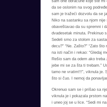
sam one obračune koje ste mi d
da se oslonim na svog podređe
sam je tražeći dozvolu da se j
Niko na sastanku sa njom nije sm
obaveštavao da su spremni i d
dvadesetak minuta. Prekinuo s
Sedeli smo za stolom za sastan
decu?” “Ne. Zašto?” “Zato što
na isti način i rekao: “Gledaj 
Rešio sam da odem ako treba za
jebe mi se za šta ti trebam.” U
tamo ne vratim!!!”, viknula je
što si čuo. I nemoj da ponavlja
Okrenuo sam se i prišao sa njen
viknula je i pokazala prstom n
i uneo joj se u lice. “Sedi mi