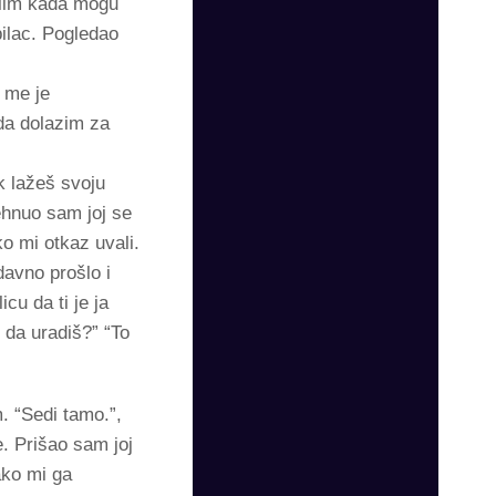
Volim kada mogu
ilac. Pogledao
c me je
da dolazim za
k lažeš svoju
ehnuo sam joj se
ko mi otkaz uvali.
davno prošlo i
cu da ti je ja
 da uradiš?” “To
m. “Sedi tamo.”,
. Prišao sam joj
ako mi ga