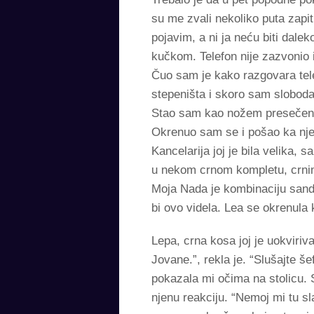
su me zvali nekoliko puta zapit
pojavim, a ni ja neću biti dale
kučkom. Telefon nije zazvonio 
Čuo sam je kako razgovara tel
stepeništa i skoro sam sloboda
Stao sam kao nožem presečen.
Okrenuo sam se i pošao ka njeno
Kancelarija joj je bila velika, 
u nekom crnom kompletu, crnim
Moja Nada je kombinaciju sanda
bi ovo videla. Lea se okrenula
Lepa, crna kosa joj je uokviriva
Jovane.”, rekla je. “Slušajte š
pokazala mi očima na stolicu. 
njenu reakciju. “Nemoj mi tu s