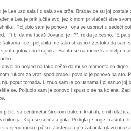
k je Lea uzdisala i disala sve brže. Bradavice su joj postale 
đenje Lea je priključila svoj jezik mom privlačeći sise svom l
ehniku. Poljubio sam je ponovo i ona se uspravi u sedeći pol
od. “Ti bi da me tucaš Jovane, je li?”, rekla je besno, “E pa 
i je šakama lice i poljubila me tako strasno i žestoko da sam 
 sjurila gotovo do krajnika. Bacila se na mene kao divlja mačk
ladno.
je dovoljan pogled na tako nešto da mi se momentalno digne
snom rukom za vrat ispod brade i povalio je ponovo na sto. P
 nju poput tornada. Liznuo sam je po usnama i pljesnuo joj 
ešila se. Poljubio sam je ponovo i spustio se na kolena. Zad
ce.
 pičić, sa centimetar širokom trakom kratkih, crnih dlačica 
 bikinija. Kuja se sunčala gola. Podigla je noge i raširila i
zik u njenu mokru pičku. Zastenjala je i zabacila glavu una