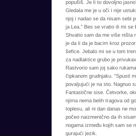
popušiš. Je li to dovoljno jasn
Gledala me je u oči i nije ustu
njoj i nadao se da nisam sebi p
ja Lea.” Bes se vratio ili mi se
Shvatio sam da me više ništa 
je da li da je bacim kroz prozo
šefice. Jebalo mi se u tom tren
za nadlaktice grubo je privuka
Rastvorio sam joj sako rukama 
čipkanom grudnjaku. “Spusti me
povaljujući je na sto. Nagnuo s
Fantastične sise. Četvorke, ok
njima nema belih tragova od go
toplesu, ali ni dan danas ne m
počeo naizmenično da ih sisam. 
nogama između kojih sam se na
gurajući jezik.