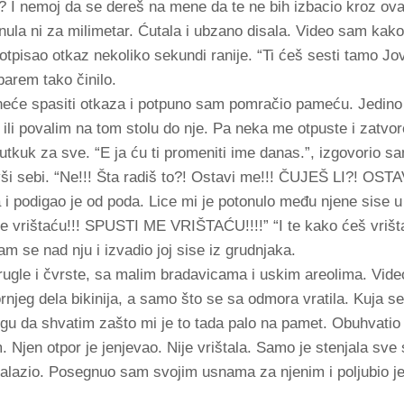
o? I nemoj da se dereš na mene da te ne bih izbacio kroz ova
knula ni za milimetar. Ćutala i ubzano disala. Video sam kak
otpisao otkaz nekoliko sekundi ranije. “Ti ćeš sesti tamo Jo
 barem tako činilo.
neće spasiti otkaza i potpuno sam pomračio pameću. Jedino
r ili povalim na tom stolu do nje. Pa neka me otpuste i zatvo
utkuk za sve. “E ja ću ti promeniti ime danas.”, izgovorio sa
vši sebi. “Ne!!! Šta radiš to?! Ostavi me!!! ČUJEŠ LI?! OSTA
i podigao je od poda. Lice mi je potonulo među njene sise u
 vrištaću!!! SPUSTI ME VRIŠTAĆU!!!!” “I te kako ćeš vrišta
am se nad nju i izvadio joj sise iz grudnjaka.
rugle i čvrste, sa malim bradavicama i uskim areolima. Vid
rnjeg dela bikinija, a samo što se sa odmora vratila. Kuja s
ogu da shvatim zašto mi je to tada palo na pamet. Obuhvatio
Njen otpor je jenjevao. Nije vrištala. Samo je stenjala sve 
lazio. Posegnuo sam svojim usnama za njenim i poljubio je