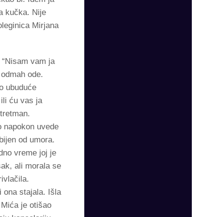
a kučka. Nije
leginica Mirjana
. “Nisam vam ja
a odmah ode.
to ubuduće
ili ću vas ja
 tretman.
ko napokon uvede
ebijen od umora.
no vreme joj je
sak, ali morala se
vlačila.
 ona stajala. Išla
 Mića je otišao