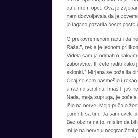
da umrem opet. Ova je zajebana
nam dozvoljavala da je zovemo
je lagano pazarila deset posto 
O prekovremenom radu i da ne g
Raša.”, rekla je jednom priliko
Videla sam ja odmah o kakvim 
zaboravite. Ili ćete raditi kako
skloniti.” Mirjana se požalila 
Onaj se sam nasmešio i rekao 
u rad i disciplinu. Imaš li još 
Nada, moja supruga, je počela
išlo na nerve. Moja priča o žens
pomiriti sa tim. Ja sam uvek b
Bez obzira na to, mislim da bih
mi je na nerve u neograničenim