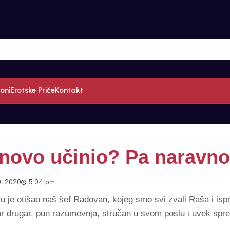
oni
Erotske Priče
Kontakt
ponovo učinio? Pa naravno
, 2020
5:04 pm
 je otišao naš šef Radovan, kojeg smo svi zvali Raša i ispra
bar drugar, pun razumevnja, stručan u svom poslu i uvek sp