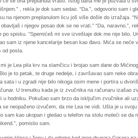
će se ona preplanula vratiti. Istog dana me je pozvala u svo
šnjem.” , rekla je dok sam sedao. “Da.”, odgovorio sam i gle
 su na njenom preplanulom licu još više došle do izražaja. “
bavljaš i njegov posao dok se ne vrati.” “Da, naravno.”, r
e po spisku. “Spemićeš mi sve izveštaje dok me nije bilo. U
o sam iz njene kancelarije besan kao đavo. Mića se neće vra
 od posla.
 mi je Lea pila krv na slamčicu i brojao sam dane do Mićino
. Bio je to petak, te druge nedelje, i završavao sam neke ob
a sata i u zgradi nije bilo nikoga osim mene i portira u dvori
računar. U trenutku kada je iz zvučnika na računaru izašao z
 u hodniku. Pokušao sam brzo da isključim zvučnike ali uza
da se neopaženo izvučem, da me Lea ne vidi. Ušla je u svoju 
o sam kao ukopan i gledao u telefon na stolu moleći se da n
vikend.”, pomislio sam.
kupim klince i ženu i da odemo kod mog drugara Gorana na v