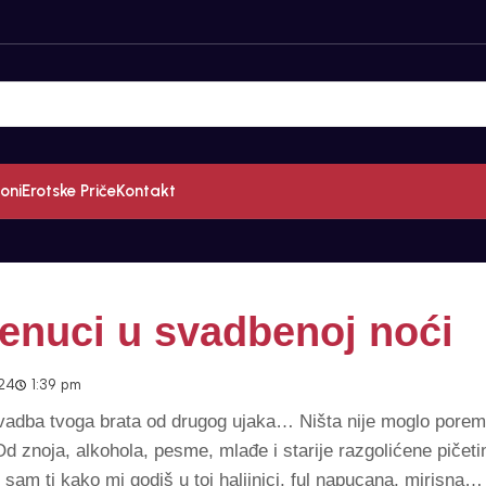
oni
Erotske Priče
Kontakt
renuci u svadbenoj noći
024
1:39 pm
 svadba tvoga brata od drugog ujaka… Ništa nije moglo poreme
d znoja, alkohola, pesme, mlađe i starije razgolićene piče
sam ti kako mi godiš u toj haljinici, ful napucana, mirisna