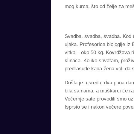
mog kurca, što od želje za me
Svadba, svadba, svadba. Kod n
ujaka. Profesorica biologije i
vitka – oko 50 kg. Kovrdžava r
klinaca. Koliko shvatam, proži
predrasude kada žena voli da s
Došla je u sredu, dva puna dan
bila sa nama, a muškarci će r
Večernje sate provodili smo uz 
Isprsio se i nakon večere pov