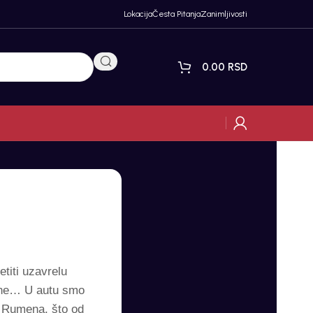
Lokacija
Česta Pitanja
Zanimljivosti
0.00
RSD
titi uzavrelu
tine… U autu smo
… Rumena, što od