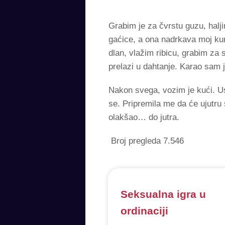
Grabim je za čvrstu guzu, halj
gaćice, a ona nadrkava moj kur
dlan, vlažim ribicu, grabim za 
prelazi u dahtanje. Karao sam j
Nakon svega, vozim je kući. U
se. Pripremila me da će ujutru 
olakšao… do jutra.
Broj pregleda
7.546
Seksualna igra u
ordinaciji