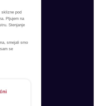
i sklizne pod
ma. Pljujem na
stru. Stenjanje
ma, smejali smo
nisam se
ćni