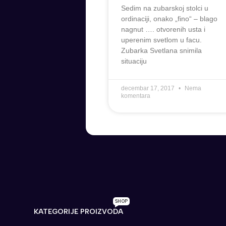
Sedim na zubarskoj stolci u
ordinaciji, onako „fino“ – blago
nagnut …. otvorenih usta i
uperenim svetlom u facu.
Zubarka Svetlana snimila
situaciju
decembar 17, 2017
Nema
komentara
SHOP
KATEGORIJE PROIZVODA