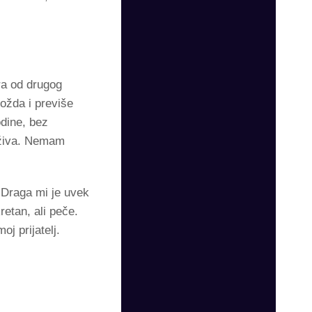
ra od drugog
ožda i previše
odine, bez
 uživa. Nemam
 Draga mi je uvek
etan, ali peče.
j prijatelj.