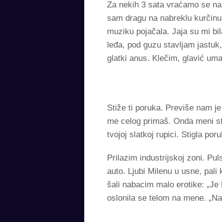
Za nekih 3 sata vraćamo se nas
sam dragu na nabreklu kurčinu.
muziku pojačala. Jaja su mi bi
leđa, pod guzu stavljam jastu
glatki anus. Klečim, glavić um
Stiže ti poruka. Previše nam je
me celog primaš. Onda meni sti
tvojoj slatkoj rupici. Stigla po
Prilazim industrijskoj zoni. Pu
auto. Ljubi Milenu u usne, pali
šali nabacim malo erotike: „Je 
oslonila se telom na mene. „Nad