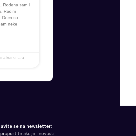
. Rođena sam i
u. Radim
. Deca su
 sam neke
ma komentara
javite se na newsletter:
propustite akcije i novosti!