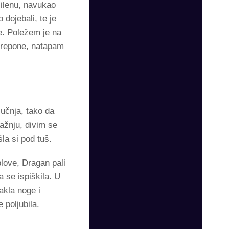
Milenu, navukao
dojebali, te je
e. Poležem je na
 prepone, natapam
čučnja, tako da
ažnju, divim se
la si pod tuš.
blove, Dragan pali
a se ispiškila. U
akla noge i
 poljubila.