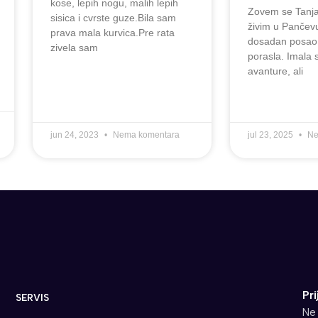
kose, lepih nogu, malih lepih
Zovem se Tanja
sisica i cvrste guze.Bila sam
živim u Pančev
prava mala kurvica.Pre rata
dosadan posao
zivela sam
porasla. Imala
avanture, ali
jun 24, 2023
Nema komentara
jul 23, 2025
Ne
Pri
SERVIS
Ne 