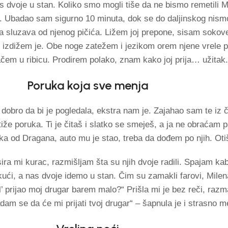
 dvoje u stan. Koliko smo mogli tiše da ne bismo remetili 
 Ubadao sam sigurno 10 minuta, dok se do daljinskog nismo 
la sluzava od njenog pičića. Ližem joj prepone, sisam sokov
k, izdižem je. Obe noge zatežem i jezikom orem njene vrele
ačem u ribicu. Prodirem polako, znam kako joj prija… užitak.
Poruka koja sve menja
 dobro da bi je pogledala, ekstra nam je. Zajahao sam te iz 
že poruka. Ti je čitaš i slatko se smeješ, a ja ne obraćam p
ruka od Dragana, auto mu je stao, treba da dođem po njih. Otiš
lsira mi kurac, razmišljam šta su njih dvoje radili. Spajam ka
 kući, a nas dvoje idemo u stan. Čim su zamakli farovi, Milen
l’ prijao moj drugar barem malo?“ Prišla mi je bez reči, razm
am se da će mi prijati tvoj drugar“ – šapnula je i strasno me