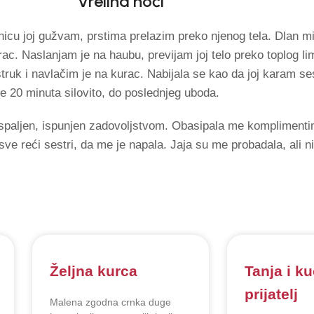
Vrelina noći
inicu joj gužvam, prstima prelazim preko njenog tela. Dlan m
ac. Naslanjam je na haubu, previjam joj telo preko toplog li
struk i navlačim je na kurac. Nabijala se kao da joj karam se
e 20 minuta silovito, do poslednjeg uboda.
spaljen, ispunjen zadovoljstvom. Obasipala me komplimenti
sve reći sestri, da me je napala. Jaja su me probadala, ali 
Željna kurca
Tanja i ku
prijatelj
Malena zgodna crnka duge