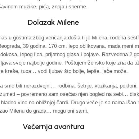
šavinom muzike, pića, znoja i sperme.
Dolazak Milene
as u gostima zbog venčanja došla ti je Milena, rođena sest
z Beograda, 39 godina, 170 cm, lepo oblikovana, mada meni m
iđokosa, lepog lica, prijatnog glasa i pojave. Razvedena 2 g
vljava svoje najbolje godine. Poštujem žensko koje zna da
e kreše, tuca… vodi ljubav što bolje, lepše, jače može.
a smo bili nerazdvojni… rodbina, šetnje, vozikanja, pokloni.
azumeti – povremeno sam osećao njen pogled na sebi… diskr
hladno vino na obližnjoj čardi. Drugo veče je sa nama išao mo
ezao Milenu do grada… mogu oni sami.
Večernja avantura