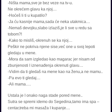
-Ništa mama,sve je bez veze na tv-u.
Ne okrećem glavu ka njoj…
-Hoćeš li ti u kupatilo?
-Ja ću kasnije mama,sada će neka utakmica…
-Nemaš devojku,slabo izlaziš,je li sve u redu sa
tobom?!
-Kako to misliš,-okrenuh se ka njoj…
Peškir ne pokriva njene sise,već one u svoj lepoti
gledaju u mene.
-Mora da sam izgledao kao magarac jer nisam od
zbunjenosti I iznenađenja okrenuti glavu…
-Vidim da ti gledaš na mene kao na ženu,a ne mamu..
-Pa evo ti gledaj…
-Ali mama….
Ustala je I onako naga stade pored mene..
Sutra se spremi idemo do Segedina,tamo ima spa –
centar,treba mi masaža I kupanje…