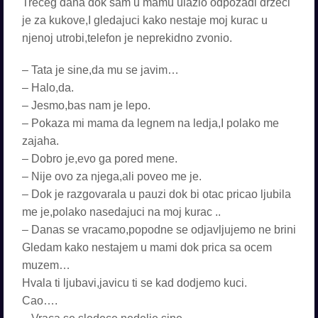
Treceg dana dok sam u mamu ulazio odpozadi drzeci
je za kukove,I gledajuci kako nestaje moj kurac u
njenoj utrobi,telefon je neprekidno zvonio.
– Tata je sine,da mu se javim…
– Halo,da.
– Jesmo,bas nam je lepo.
– Pokaza mi mama da legnem na ledja,I polako me
zajaha.
– Dobro je,evo ga pored mene.
– Nije ovo za njega,ali poveo me je.
– Dok je razgovarala u pauzi dok bi otac pricao ljubila
me je,polako nasedajuci na moj kurac ..
– Danas se vracamo,popodne se odjavljujemo ne brini
Gledam kako nestajem u mami dok prica sa ocem
muzem…
Hvala ti ljubavi,javicu ti se kad dodjemo kuci.
Cao….