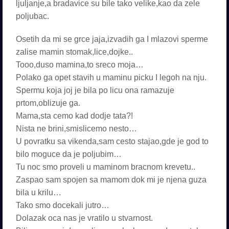
ljuljanje,a bradavice su bile tako velike,kao da zele
poljubac.
Osetih da mi se grce jaja,izvadih ga I mlazovi sperme
zalise mamin stomak,lice,dojke..
Tooo,duso mamina,to sreco moja…
Polako ga opet stavih u maminu picku I legoh na nju.
Spermu koja joj je bila po licu ona ramazuje
prtom,oblizuje ga.
Mama,sta cemo kad dodje tata?!
Nista ne brini,smislicemo nesto…
U povratku sa vikenda,sam cesto stajao,gde je god to
bilo moguce da je poljubim…
Tu noc smo proveli u maminom bracnom krevetu..
Zaspao sam spojen sa mamom dok mi je njena guza
bila u krilu…
Tako smo docekali jutro…
Dolazak oca nas je vratilo u stvarnost.