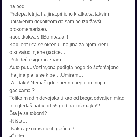
na pod.
Prelepa letnja haljina,prilicno kratka,sa takvim
ubistvenim dekolteom da sam ne izdržavši
prokomentarisao.
-jaooj,kakva si!!Bombaaa!!!
Kao leptirica se okrenu I haljina za njom krenu
otkrivajući njene gaćice…
Poludeću,sigurno znam…
Auto-put…Vozim,ona podigla noge do šoferšajbne
,haljina pla ,sise kipe….Umirem…
-A ti tako!!Nemaš gde spermu nego po mojim
gacicama!?
Toliko mladih devojaka,ti kao od brega odvaljen,mlad
lep,gledaš babu od 55 godina,još majku!?
Šta je sa tobom!?
-Ništa…
-Kakav je miris mojih gaćica!?
-Ćutim…