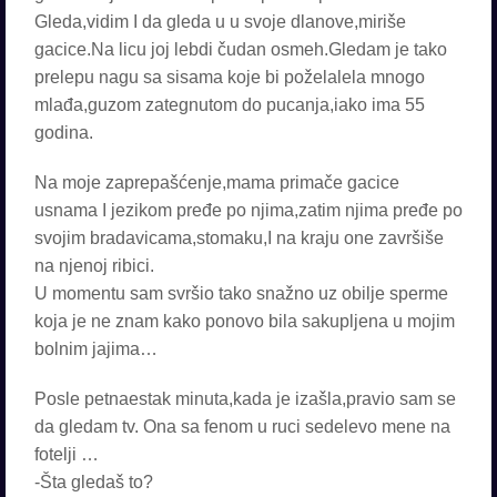
Gleda,vidim I da gleda u u svoje dlanove,miriše
gacice.Na licu joj lebdi čudan osmeh.Gledam je tako
prelepu nagu sa sisama koje bi poželalela mnogo
mlađa,guzom zategnutom do pucanja,iako ima 55
godina.
Na moje zaprepašćenje,mama primače gacice
usnama I jezikom pređe po njima,zatim njima pređe po
svojim bradavicama,stomaku,I na kraju one završiše
na njenoj ribici.
U momentu sam svršio tako snažno uz obilje sperme
koja je ne znam kako ponovo bila sakupljena u mojim
bolnim jajima…
Posle petnaestak minuta,kada je izašla,pravio sam se
da gledam tv. Ona sa fenom u ruci sedelevo mene na
fotelji …
-Šta gledaš to?