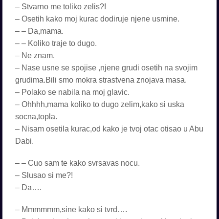
– Stvarno me toliko zelis?!
– Osetih kako moj kurac dodiruje njene usmine.
– – Da,mama.
– – Koliko traje to dugo.
– Ne znam.
– Nase usne se spojise ,njene grudi osetih na svojim
grudima.Bili smo mokra strastvena znojava masa.
– Polako se nabila na moj glavic.
– Ohhhh,mama koliko to dugo zelim,kako si uska
socna,topla.
– Nisam osetila kurac,od kako je tvoj otac otisao u Abu
Dabi.
– – Cuo sam te kako svrsavas nocu.
– Slusao si me?!
– Da….
– Mmmmmm,sine kako si tvrd….