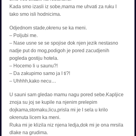
Kada smo izasli iz sobe,mama me uhvati za ruku I
tako smo isli hodnicima.
Odjednom stade,okrenu se ka meni.
– Poljubi me.
– Nase usne se se spojise dok njen jezik nestasno
nadje put do mog,podigoh je pored zacudjenih
pogleda gostiju hotela.
– Hocemo li u saunu?!
– Da zakupimo samo ja I ti?!
– Uhhhh,kako necu…
U sauni sam gledao mamu nagu pored sebe.Kapljice
znoja su joj se kupile na njenim prelepim
dojkama,stomaku,licu,prisla mi je I sela u krilo
okrenuta licem ka meni.
Ruka mi je klizila niz njena ledja,dok mi je ona mrsila
dlake na grudima.