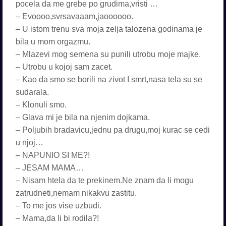
pocela da me grebe po grudima,vristi …
– Evoooo,svrsavaaam,jaoooooo.
– U istom trenu sva moja zelja talozena godinama je
bila u mom orgazmu.
– Mlazevi mog semena su punili utrobu moje majke.
– Utrobu u kojoj sam zacet.
– Kao da smo se borili na zivot I smrt,nasa tela su se
sudarala.
– Klonuli smo.
– Glava mi je bila na njenim dojkama.
– Poljubih bradavicu,jednu pa drugu,moj kurac se cedi
u njoj…
– NAPUNIO SI ME?!
– JESAM MAMA…
– Nisam htela da te prekinem.Ne znam da li mogu
zatrudneti,nemam nikakvu zastitu.
– To me jos vise uzbudi.
– Mama,da li bi rodila?!