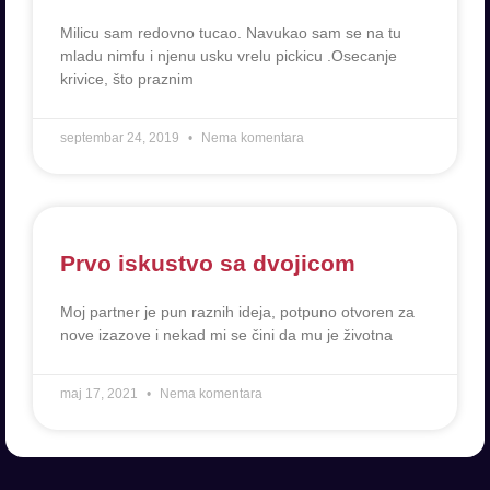
Milicu sam redovno tucao. Navukao sam se na tu
mladu nimfu i njenu usku vrelu pickicu .Osecanje
krivice, što praznim
septembar 24, 2019
Nema komentara
Prvo iskustvo sa dvojicom
Moj partner je pun raznih ideja, potpuno otvoren za
nove izazove i nekad mi se čini da mu je životna
maj 17, 2021
Nema komentara