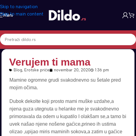
Skip to navigation
Skip to main content
Meni
Verujem ti mama
Blog
,
Erotske priče
novembar 20, 2020
1:36 pm
Mamine ogromne grudi svakodnevno su šetale pred
mojim očima.
Dubok dekolte koji prosto mami muške uzdahe,a
njena guza utegnuta u helanke me je svakodnevno
primoravala da odem u kupatilo I olakšam se,a tamo bi
uvek našao njene nošene gaćice,prineo ih ustima
olizao ,upijao miris maminih sokova,a zatim u gaćice