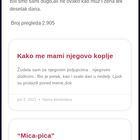
Bili smo sami dugo,ali ne ovako kao muz I zena tek
desetak dana.
Broj pregleda
2.905
Kako me mami njegovo koplje
Žudela sam za njegovim poljupcima…njegovim
dodirom.. Bio je petak, kao i svaki dan u nedelji. Ljudi
su prolazili pored mene,dok
jun 2, 2021
Nema komentara
“Mica-pica”