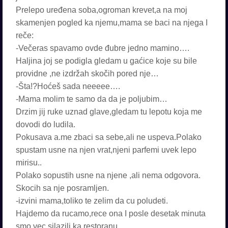
Prelepo uređena soba,ogroman krevet,a na moj
skamenjen pogled ka njemu,mama se baci na njega I
reče:
-Večeras spavamo ovde đubre jedno mamino….
Haljina joj se podigla gledam u gaćice koje su bile
providne ,ne izdržah skočih pored nje…
-Šta!?Hoćeš sada neeeee….
-Mama molim te samo da da je poljubim…
Drzim jij ruke uznad glave,gledam tu lepotu koja me
dovodi do ludila.
Pokusava a.me zbaci sa sebe,ali ne uspeva.Polako
spustam usne na njen vrat,njeni parfemi uvek lepo
mirisu..
Polako sopustih usne na njene ,ali nema odgovora.
Skocih sa nje posramljen.
-izvini mama,toliko te zelim da cu poludeti.
Hajdemo da rucamo,rece ona I posle desetak minuta
smo vec silazili ka restoranu.