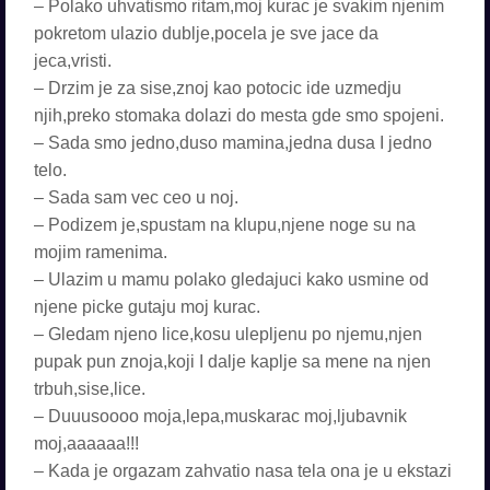
– Polako uhvatismo ritam,moj kurac je svakim njenim
pokretom ulazio dublje,pocela je sve jace da
jeca,vristi.
– Drzim je za sise,znoj kao potocic ide uzmedju
njih,preko stomaka dolazi do mesta gde smo spojeni.
– Sada smo jedno,duso mamina,jedna dusa I jedno
telo.
– Sada sam vec ceo u noj.
– Podizem je,spustam na klupu,njene noge su na
mojim ramenima.
– Ulazim u mamu polako gledajuci kako usmine od
njene picke gutaju moj kurac.
– Gledam njeno lice,kosu ulepljenu po njemu,njen
pupak pun znoja,koji I dalje kaplje sa mene na njen
trbuh,sise,lice.
– Duuusoooo moja,lepa,muskarac moj,ljubavnik
moj,aaaaaa!!!
– Kada je orgazam zahvatio nasa tela ona je u ekstazi