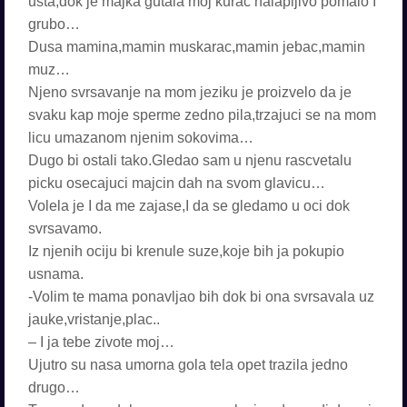
usta,dok je majka gutala moj kurac halapljivo pomalo I
grubo…
Dusa mamina,mamin muskarac,mamin jebac,mamin
muz…
Njeno svrsavanje na mom jeziku je proizvelo da je
svaku kap moje sperme zedno pila,trzajuci se na mom
licu umazanom njenim sokovima…
Dugo bi ostali tako.Gledao sam u njenu rascvetalu
picku osecajuci majcin dah na svom glavicu…
Volela je I da me zajase,I da se gledamo u oci dok
svrsavamo.
Iz njenih ociju bi krenule suze,koje bih ja pokupio
usnama.
-Volim te mama ponavljao bih dok bi ona svrsavala uz
jauke,vristanje,plac..
– I ja tebe zivote moj…
Ujutro su nasa umorna gola tela opet trazila jedno
drugo…