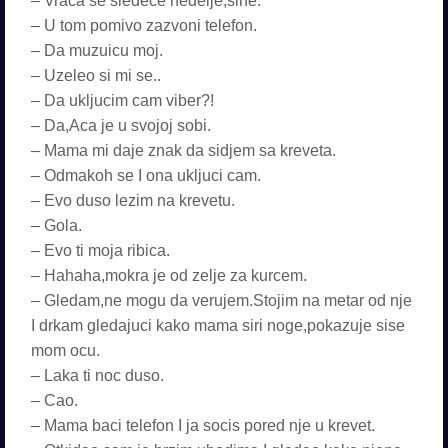
– Vraca se sledece nedelje,sine.
– U tom pomivo zazvoni telefon.
– Da muzuicu moj.
– Uzeleo si mi se..
– Da ukljucim cam viber?!
– Da,Aca je u svojoj sobi.
– Mama mi daje znak da sidjem sa kreveta.
– Odmakoh se I ona ukljuci cam.
– Evo duso lezim na krevetu.
– Gola.
– Evo ti moja ribica.
– Hahaha,mokra je od zelje za kurcem.
– Gledam,ne mogu da verujem.Stojim na metar od nje
I drkam gledajuci kako mama siri noge,pokazuje sise
mom ocu.
– Laka ti noc duso.
– Cao.
– Mama baci telefon I ja socis pored nje u krevet.