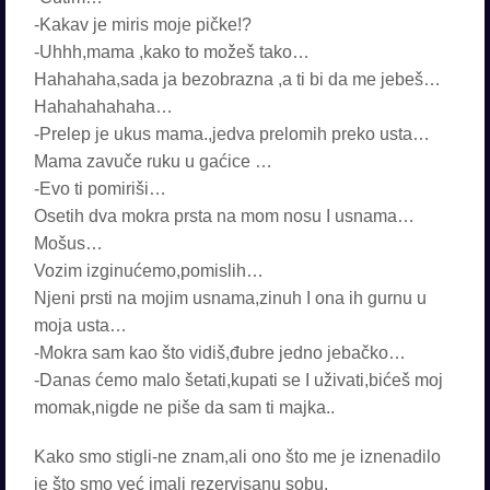
-Kakav je miris moje pičke!?
-Uhhh,mama ,kako to možeš tako…
Hahahaha,sada ja bezobrazna ,a ti bi da me jebeš…
Hahahahahaha…
-Prelep je ukus mama.,jedva prelomih preko usta…
Mama zavuče ruku u gaćice …
-Evo ti pomiriši…
Osetih dva mokra prsta na mom nosu I usnama…
Mošus…
Vozim izginućemo,pomislih…
Njeni prsti na mojim usnama,zinuh I ona ih gurnu u
moja usta…
-Mokra sam kao što vidiš,đubre jedno jebačko…
-Danas ćemo malo šetati,kupati se I uživati,bićeš moj
momak,nigde ne piše da sam ti majka..
Kako smo stigli-ne znam,ali ono što me je iznenadilo
je što smo već imali rezervisanu sobu.