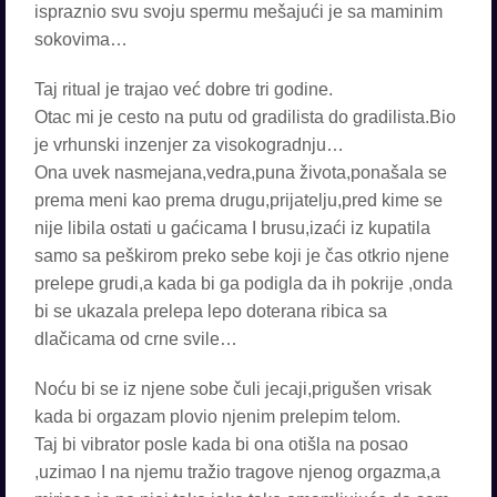
ispraznio svu svoju spermu mešajući je sa maminim
sokovima…
Taj ritual je trajao već dobre tri godine.
Otac mi je cesto na putu od gradilista do gradilista.Bio
je vrhunski inzenjer za visokogradnju…
Ona uvek nasmejana,vedra,puna života,ponašala se
prema meni kao prema drugu,prijatelju,pred kime se
nije libila ostati u gaćicama I brusu,izaći iz kupatila
samo sa peškirom preko sebe koji je čas otkrio njene
prelepe grudi,a kada bi ga podigla da ih pokrije ,onda
bi se ukazala prelepa lepo doterana ribica sa
dlačicama od crne svile…
Noću bi se iz njene sobe čuli jecaji,prigušen vrisak
kada bi orgazam plovio njenim prelepim telom.
Taj bi vibrator posle kada bi ona otišla na posao
,uzimao I na njemu tražio tragove njenog orgazma,a