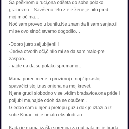
Sa peškirom u ruci,ona odšeta do sobe,polako
graciozno…Savršeno telo zrele žene je bilo pred
mojim očima…
Noć sam proveo u bunilu.Ne znam da li sam sanjao,ili
mi se ovo sinoć stvarno dogodilo…
-Dobro jutro zaljubljeni!!!
-Jedva otvorih oči,činilo mi se da sam malo-pre
zaspao..
-hajde da da se polako spremamo…
Mama pored mene u prozirnoj crnoj čipkastoj
spavaćici stoji,naslonjena na moj krevet.
Njene grudi slobodno vise ,vidim bradavice,ona priđe I
poljubi me,hajde odoh da se obučem..
Gledao sam u njenu prelepu guzu dok je izlazila iz
sobe.Kurac mi je umalo eksplodirao…
Kada je mama izašla spremna za put,pala mi je brada