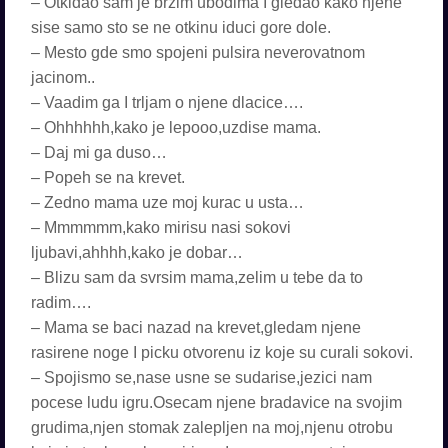
– Otkidao sam je brzim ubodima I gledao kako njene
sise samo sto se ne otkinu iduci gore dole.
– Mesto gde smo spojeni pulsira neverovatnom
jacinom..
– Vaadim ga I trljam o njene dlacice….
– Ohhhhhh,kako je lepooo,uzdise mama.
– Daj mi ga duso…
– Popeh se na krevet.
– Zedno mama uze moj kurac u usta…
– Mmmmmm,kako mirisu nasi sokovi
ljubavi,ahhhh,kako je dobar…
– Blizu sam da svrsim mama,zelim u tebe da to
radim….
– Mama se baci nazad na krevet,gledam njene
rasirene noge I picku otvorenu iz koje su curali sokovi.
– Spojismo se,nase usne se sudarise,jezici nam
pocese ludu igru.Osecam njene bradavice na svojim
grudima,njen stomak zalepljen na moj,njenu otrobu