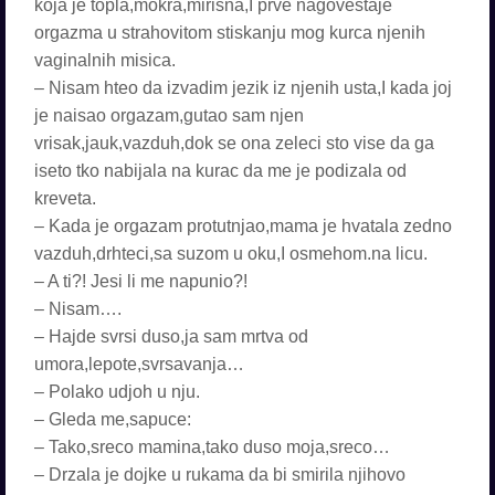
koja je topla,mokra,mirisna,I prve nagovestaje
orgazma u strahovitom stiskanju mog kurca njenih
vaginalnih misica.
– Nisam hteo da izvadim jezik iz njenih usta,I kada joj
je naisao orgazam,gutao sam njen
vrisak,jauk,vazduh,dok se ona zeleci sto vise da ga
iseto tko nabijala na kurac da me je podizala od
kreveta.
– Kada je orgazam protutnjao,mama je hvatala zedno
vazduh,drhteci,sa suzom u oku,I osmehom.na licu.
– A ti?! Jesi li me napunio?!
– Nisam….
– Hajde svrsi duso,ja sam mrtva od
umora,lepote,svrsavanja…
– Polako udjoh u nju.
– Gleda me,sapuce:
– Tako,sreco mamina,tako duso moja,sreco…
– Drzala je dojke u rukama da bi smirila njihovo