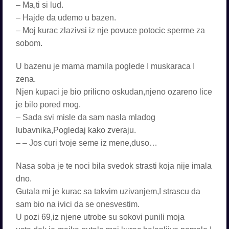
– Ma,ti si lud.
– Hajde da udemo u bazen.
– Moj kurac zlazivsi iz nje povuce potocic sperme za
sobom.
U bazenu je mama mamila poglede I muskaraca I
zena.
Njen kupaci je bio prilicno oskudan,njeno ozareno lice
je bilo pored mog.
– Sada svi misle da sam nasla mladog
lubavnika,Pogledaj kako zveraju.
– – Jos curi tvoje seme iz mene,duso…
Nasa soba je te noci bila svedok strasti koja nije imala
dno.
Gutala mi je kurac sa takvim uzivanjem,I strascu da
sam bio na ivici da se onesvestim.
U pozi 69,iz njene utrobe su sokovi punili moja