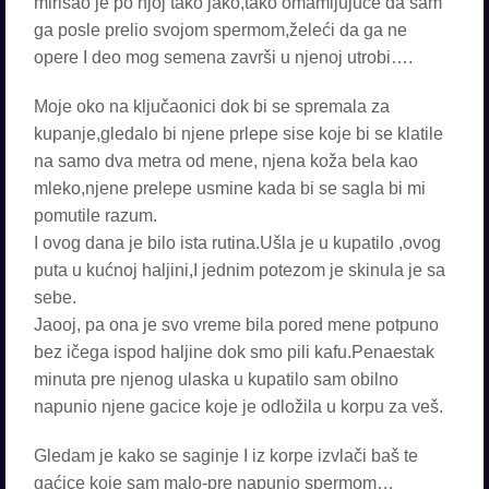
mirisao je po njoj tako jako,tako omamljujuće da sam
ga posle prelio svojom spermom,želeći da ga ne
opere I deo mog semena završi u njenoj utrobi….
Moje oko na ključaonici dok bi se spremala za
kupanje,gledalo bi njene prlepe sise koje bi se klatile
na samo dva metra od mene, njena koža bela kao
mleko,njene prelepe usmine kada bi se sagla bi mi
pomutile razum.
I ovog dana je bilo ista rutina.Ušla je u kupatilo ,ovog
puta u kućnoj haljini,I jednim potezom je skinula je sa
sebe.
Jaooj, pa ona je svo vreme bila pored mene potpuno
bez ičega ispod haljine dok smo pili kafu.Penaestak
minuta pre njenog ulaska u kupatilo sam obilno
napunio njene gacice koje je odložila u korpu za veš.
Gledam je kako se saginje I iz korpe izvlači baš te
gaćice koje sam malo-pre napunio spermom…