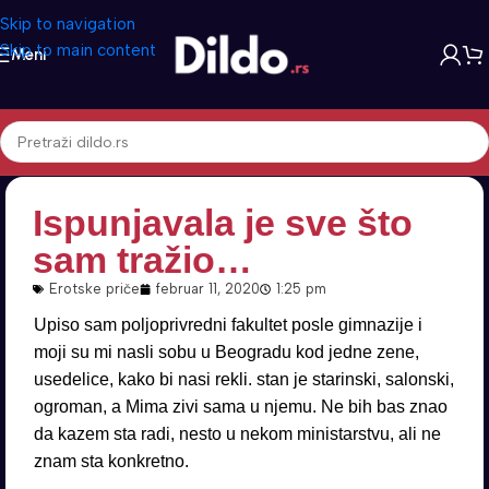
Skip to navigation
Skip to main content
Meni
Ispunjavala je sve što
sam tražio…
Erotske priče
februar 11, 2020
1:25 pm
Upiso sam poljoprivredni fakultet posle gimnazije i
moji su mi nasli sobu u Beogradu kod jedne zene,
usedelice, kako bi nasi rekli. stan je starinski, salonski,
ogroman, a Mima zivi sama u njemu. Ne bih bas znao
da kazem sta radi, nesto u nekom ministarstvu, ali ne
znam sta konkretno.