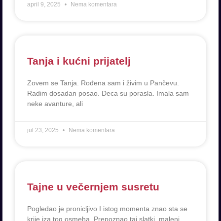
april 9, 2025
Nema komentara
Tanja i kućni prijatelj
Zovem se Tanja. Rođena sam i živim u Pančevu.
Radim dosadan posao. Deca su porasla. Imala sam
neke avanture, ali
jul 23, 2025
Nema komentara
Tajne u večernjem susretu
Pogledao je pronicljivo I istog momenta znao sta se
krije iza tog osmeha. Prepoznao taj slatki, maleni