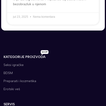
bezobrazluk u njenom
jul 23, 2025
Nema komentara
SHOP
KATEGORIJE PROIZVODA
Seksi igračke
BDSM
Preparati i kozmetika
Erotski veš
SERVIS