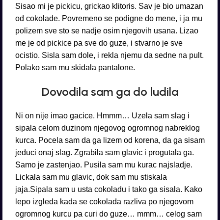
Sisao mi je pickicu, grickao klitoris. Sav je bio umazan
od cokolade. Povremeno se podigne do mene, i ja mu
polizem sve sto se nadje osim njegovih usana. Lizao
me je od pickice pa sve do guze, i stvarno je sve
ocistio. Sisla sam dole, i rekla njemu da sedne na pult.
Polako sam mu skidala pantalone.
Dovodila sam ga do ludila
Ni on nije imao gacice. Hmmm… Uzela sam slag i
sipala celom duzinom njegovog ogromnog nabreklog
kurca. Pocela sam da ga lizem od korena, da ga sisam
jeduci onaj slag. Zgrabila sam glavic i progutala ga.
Samo je zastenjao. Pusila sam mu kurac najsladje.
Lickala sam mu glavic, dok sam mu stiskala
jaja.Sipala sam u usta cokoladu i tako ga sisala. Kako
lepo izgleda kada se cokolada razliva po njegovom
ogromnog kurcu pa curi do guze… mmm… celog sam