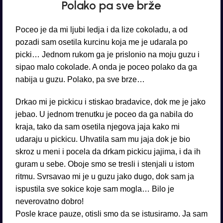
Polako pa sve brže
Poceo je da mi ljubi ledja i da lize cokoladu, a od
pozadi sam osetila kurcinu koja me je udarala po
picki… Jednom rukom ga je prislonio na moju guzu i
sipao malo cokolade. A onda je poceo polako da ga
nabija u guzu. Polako, pa sve brze…
Drkao mi je pickicu i stiskao bradavice, dok me je jako
jebao. U jednom trenutku je poceo da ga nabila do
kraja, tako da sam osetila njegova jaja kako mi
udaraju u pickicu. Uhvatila sam mu jaja dok je bio
skroz u meni i pocela da drkam pickicu jajima, i da ih
guram u sebe. Oboje smo se tresli i stenjali u istom
ritmu. Svrsavao mi je u guzu jako dugo, dok sam ja
ispustila sve sokice koje sam mogla… Bilo je
neverovatno dobro!
Posle krace pauze, otisli smo da se istusiramo. Ja sam