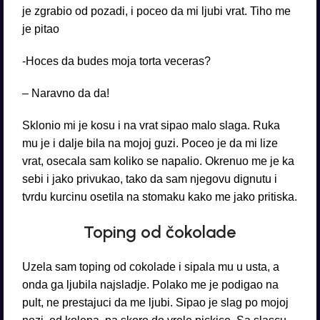
je zgrabio od pozadi, i poceo da mi ljubi vrat. Tiho me
je pitao
-Hoces da budes moja torta veceras?
– Naravno da da!
Sklonio mi je kosu i na vrat sipao malo slaga. Ruka
mu je i dalje bila na mojoj guzi. Poceo je da mi lize
vrat, osecala sam koliko se napalio. Okrenuo me je ka
sebi i jako privukao, tako da sam njegovu dignutu i
tvrdu kurcinu osetila na stomaku kako me jako pritiska.
Toping od čokolade
Uzela sam toping od cokolade i sipala mu u usta, a
onda ga ljubila najsladje. Polako me je podigao na
pult, ne prestajuci da me ljubi. Sipao je slag po mojoj