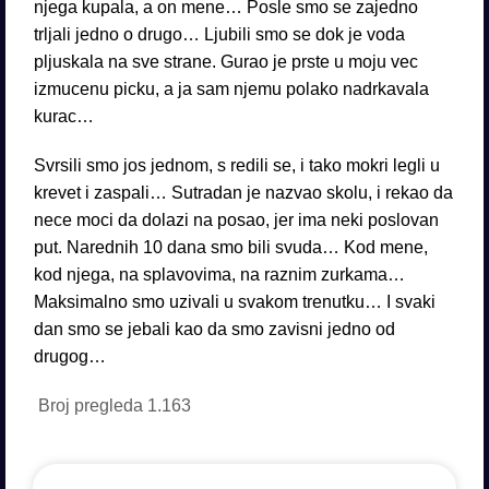
njega kupala, a on mene… Posle smo se zajedno
trljali jedno o drugo… Ljubili smo se dok je voda
pljuskala na sve strane. Gurao je prste u moju vec
izmucenu picku, a ja sam njemu polako nadrkavala
kurac…
Svrsili smo jos jednom, s redili se, i tako mokri legli u
krevet i zaspali… Sutradan je nazvao skolu, i rekao da
nece moci da dolazi na posao, jer ima neki poslovan
put. Narednih 10 dana smo bili svuda… Kod mene,
kod njega, na splavovima, na raznim zurkama…
Maksimalno smo uzivali u svakom trenutku… I svaki
dan smo se jebali kao da smo zavisni jedno od
drugog…
Broj pregleda
1.163