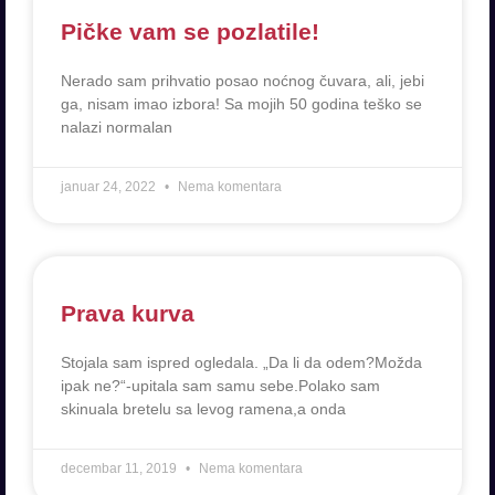
Pičke vam se pozlatile!
Nerado sam prihvatio posao noćnog čuvara, ali, jebi
ga, nisam imao izbora! Sa mojih 50 godina teško se
nalazi normalan
januar 24, 2022
Nema komentara
Prava kurva
Stojala sam ispred ogledala. „Da li da odem?Možda
ipak ne?“-upitala sam samu sebe.Polako sam
skinuala bretelu sa levog ramena,a onda
decembar 11, 2019
Nema komentara