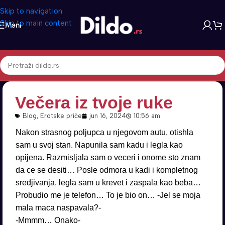
Skip to navigation
Skip to main content
Meni
Večera iz tvoje ruke
Blog
,
Erotske priče
jun 16, 2024
10:56 am
Nakon strasnog poljupca u njegovom autu, otishla
sam u svoj stan. Napunila sam kadu i legla kao
opijena. Razmisljala sam o veceri i onome sto znam
da ce se desiti… Posle odmora u kadi i kompletnog
sredjivanja, legla sam u krevet i zaspala kao beba…
Probudio me je telefon… To je bio on… -Jel se moja
mala maca naspavala?-
-Mmmm… Onako-