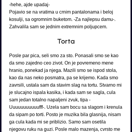
-hehe, ajde upadaj-
Pojavio se na vratima u crnim pantalonama i beloj
kosulji, sa ogromnim buketom. -Za najlepsu damu-.
Zahvalila sam se jednim extremnim poljupcem.
Torta
Posle par pica, seli smo za sto. Ponasali smo se kao
da smo zajedno ceo zivot. On je povremeno mene
hranio, ponekad ja njega. Mazili smo se ispod stola,
kao da nas neko posmatra, pa se krijemo. Kada smo
zavrsili, ustala sam da stavim slag na tortu. Stvarno mi
je slucajno ispala kasika, i kada sam se sagla, cula
sam jedan totalno napaljeni zvuk, tipa -
Uuuuuuuuuuufff-. Uzela sam bocu sa slagom i krenula
da sipam po torti. Posto je muzika bila glasnija, nisam
ga cula kada mi se priblizio. Samo sam osetila
njegovu ruku na guzi. Posle malo mazenja, cvrsto me