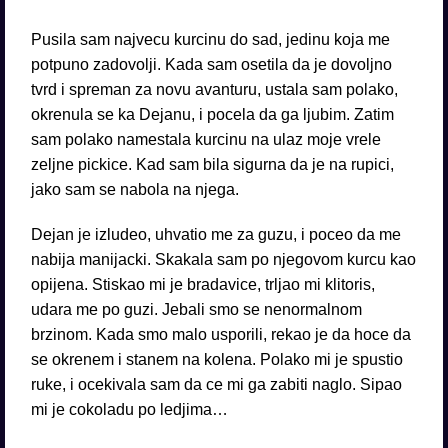
Pusila sam najvecu kurcinu do sad, jedinu koja me
potpuno zadovolji. Kada sam osetila da je dovoljno
tvrd i spreman za novu avanturu, ustala sam polako,
okrenula se ka Dejanu, i pocela da ga ljubim. Zatim
sam polako namestala kurcinu na ulaz moje vrele
zeljne pickice. Kad sam bila sigurna da je na rupici,
jako sam se nabola na njega.
Dejan je izludeo, uhvatio me za guzu, i poceo da me
nabija manijacki. Skakala sam po njegovom kurcu kao
opijena. Stiskao mi je bradavice, trljao mi klitoris,
udara me po guzi. Jebali smo se nenormalnom
brzinom. Kada smo malo usporili, rekao je da hoce da
se okrenem i stanem na kolena. Polako mi je spustio
ruke, i ocekivala sam da ce mi ga zabiti naglo. Sipao
mi je cokoladu po ledjima…