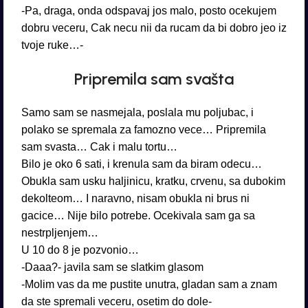
-Pa, draga, onda odspavaj jos malo, posto ocekujem
dobru veceru, Cak necu nii da rucam da bi dobro jeo iz
tvoje ruke…-
Pripremila sam svašta
Samo sam se nasmejala, poslala mu poljubac, i
polako se spremala za famozno vece… Pripremila
sam svasta… Cak i malu tortu…
Bilo je oko 6 sati, i krenula sam da biram odecu…
Obukla sam usku haljinicu, kratku, crvenu, sa dubokim
dekolteom… I naravno, nisam obukla ni brus ni
gacice… Nije bilo potrebe. Ocekivala sam ga sa
nestrpljenjem…
U 10 do 8 je pozvonio…
-Daaa?- javila sam se slatkim glasom
-Molim vas da me pustite unutra, gladan sam a znam
da ste spremali veceru, osetim do dole-