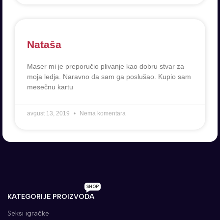
Nataša
Maser mi je preporučio plivanje kao dobru stvar za
moja ledja. Naravno da sam ga poslušao. Kupio sam
mesečnu kartu
avgust 13, 2019
Nema komentara
SHOP
KATEGORIJE PROIZVODA
Seksi igračke