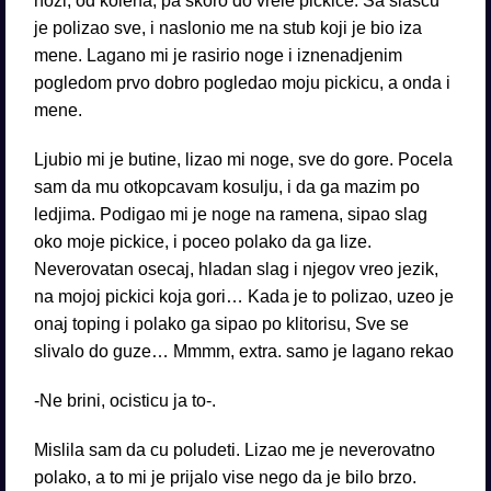
nozi, od kolena, pa skoro do vrele pickice. Sa slascu
je polizao sve, i naslonio me na stub koji je bio iza
mene. Lagano mi je rasirio noge i iznenadjenim
pogledom prvo dobro pogledao moju pickicu, a onda i
mene.
Ljubio mi je butine, lizao mi noge, sve do gore. Pocela
sam da mu otkopcavam kosulju, i da ga mazim po
ledjima. Podigao mi je noge na ramena, sipao slag
oko moje pickice, i poceo polako da ga lize.
Neverovatan osecaj, hladan slag i njegov vreo jezik,
na mojoj pickici koja gori… Kada je to polizao, uzeo je
onaj toping i polako ga sipao po klitorisu, Sve se
slivalo do guze… Mmmm, extra. samo je lagano rekao
-Ne brini, ocisticu ja to-.
Mislila sam da cu poludeti. Lizao me je neverovatno
polako, a to mi je prijalo vise nego da je bilo brzo.