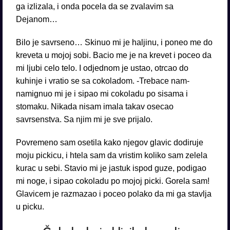
ga izlizala, i onda pocela da se zvalavim sa
Dejanom…
Bilo je savrseno… Skinuo mi je haljinu, i poneo me do
kreveta u mojoj sobi. Bacio me je na krevet i poceo da
mi ljubi celo telo. I odjednom je ustao, otrcao do
kuhinje i vratio se sa cokoladom. -Trebace nam-
namignuo mi je i sipao mi cokoladu po sisama i
stomaku. Nikada nisam imala takav osecao
savrsenstva. Sa njim mi je sve prijalo.
Povremeno sam osetila kako njegov glavic dodiruje
moju pickicu, i htela sam da vristim koliko sam zelela
kurac u sebi. Stavio mi je jastuk ispod guze, podigao
mi noge, i sipao cokoladu po mojoj picki. Gorela sam!
Glavicem je razmazao i poceo polako da mi ga stavlja
u picku.