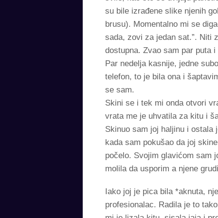
su bile izrađene slike njenih go
brusu). Momentalno mi se diga
sada, zovi za jedan sat.”. Niti 
dostupna. Zvao sam par puta i
Par nedelja kasnije, jedne su
telefon, to je bila ona i šapt
se sam.
Skini se i tek mi onda otvori vr
vrata me je uhvatila za kitu i 
Skinuo sam joj haljinu i ostal
kada sam pokušao da joj skinem
počelo. Svojim glavićom sam joj
molila da usporim a njene grudi
Iako joj je pica bila *aknuta, n
profesionalac. Radila je to tak
mi je lizala kitu, sisala jaja i