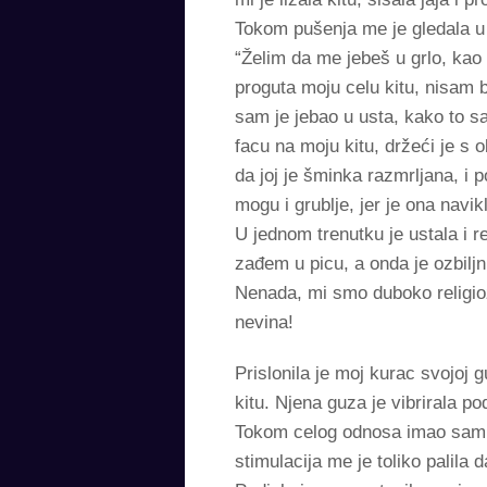
Tokom pušenja me je gledala u 
“Želim da me jebeš u grlo, kao
proguta moju celu kitu, nisam b
sam je jebao u usta, kako to sa
facu na moju kitu, držeći je s
da joj je šminka razmrljana, i
mogu i grublje, jer je ona navi
U jednom trenutku je ustala i 
zađem u picu, a onda je ozbil
Nenada, mi smo duboko religioz
nevina!
Prislonila je moj kurac svojoj g
kitu. Njena guza je vibrirala p
Tokom celog odnosa imao sam os
stimulacija me je toliko palila