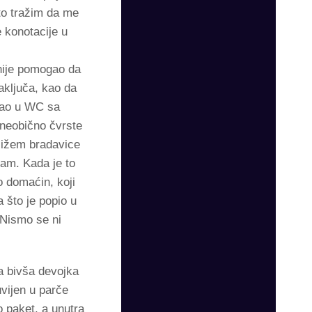
to tražim da me
 konotacije u
nije pomogao da
aključa, kao da
ušao u WC sa
i neobično čvrste
 ližem bradavice
kam. Kada je to
o domaćin, koji
 što je popio u
. Nismo se ni
a bivša devojka
vijen u parče
o paket, a unutra