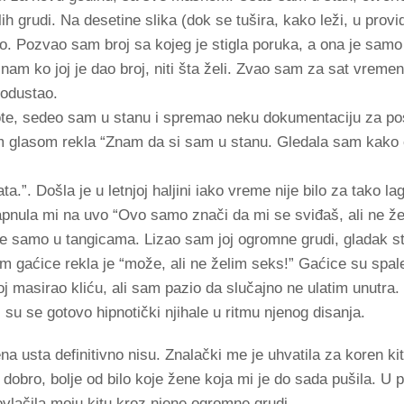
lih grudi. Na desetine slika (dok se tušira, kako leži, u prov
o. Pozvao sam broj sa kojeg je stigla poruka, a ona je sam
znam ko joj je dao broj, niti šta želi. Zvao sam za sat vremena
 odustao.
bote, sedeo sam u stanu i spremao neku dokumentaciju za po
avim glasom rekla “Znam da si sam u stanu. Gledala sam kako 
ata.”. Došla je u letnjoj haljini iako vreme nije bilo za tako 
šapnula mi na uvo “Ovo samo znači da mi se sviđaš, ali ne ž
a je samo u tangicama. Lizao sam joj ogromne grudi, gladak s
 gaćice rekla je “može, ali ne želim seks!” Gaćice su spale
 masirao kliću, ali sam pazio da slučajno ne ulatim unutra. 
 su se gotovo hipnotički njihale u ritmu njenog disanja.
jena usta definitivno nisu. Znalački me je uhvatila za koren kit
o dobro, bolje od bilo koje žene koja mi je do sada pušila. 
 provlačila moju kitu kroz njene ogromne grudi.