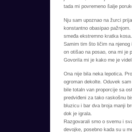
tada mi povremeno šalje poruke
Nju sam upoznao na žurci prijat
konstantno obasipao pažnjom. De
smeđa ekstremno kratka kosa. 
Samim tim što ličim na njenog 
on otišao na posao, ona mi je p
Govorila mi je kako me je vide
Ona nije bila neka lepotica. Pr
ogroman dekolte. Oduvek sam v
bile totaln van proporcije sa os
predviđeni za tako raskošnu bis
bluzicu i bar dva broja manji b
dok je igrala.
Razgovarali smo o svemu i svač
devojke, posebno kada su u mom 