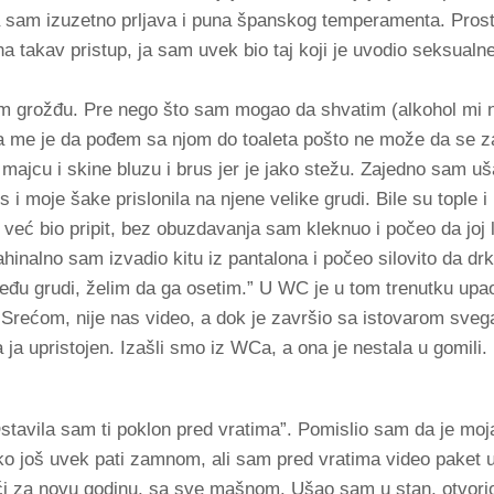
 ja sam izuzetno prljava i puna španskog temperamenta. Pros
 takav pristup, ja sam uvek bio taj koji je uvodio seksualne
 grožđu. Pre nego što sam mogao da shvatim (alkohol mi 
la me je da pođem sa njom do toaleta pošto ne može da se z
majcu i skine bluzu i brus jer je jako stežu. Zajedno sam 
s i moje šake prislonila na njene velike grudi. Bile su tople 
m već bio pripit, bez obuzdavanja sam kleknuo i počeo da joj
hinalno sam izvadio kitu iz pantalona i počeo silovito da dr
zmeđu grudi, želim da ga osetim.” U WC je u tom trenutku upa
 Srećom, nije nas video, a dok je završio sa istovarom svega
a ja upristojen. Izašli smo iz WCa, a ona je nestala u gomili
Ostavila sam ti poklon pred vratima”. Pomislio sam da je moj
ko još uvek pati zamnom, ali sam pred vratima video paket u
tići za novu godinu, sa sve mašnom. Ušao sam u stan, otvori