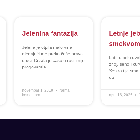
Jelenina fantazija
Letnje je
smokvo
Jelena je otpila malo vina
gledajući me preko čaše pravo
Leto u selu uve
u oči. Držala je čašu u ruci i nije
znoj, seno i ku
progovarala.
Sestra i ja smo
da
novembar 1, 2018
Nema
komentara
april 16, 2025