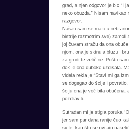
grad, a njen odgovor je bio “I
neko obuzda.” Nisam navikao na
razgovor.
Našao sam se malo u nebranom
bistrije razmotrim sve) zamoli
joj čuvam stražu da ona obuče 
njom, ona je skinula bluzu i bru
za grudi te veličine. Pošto sa
dok je ona duboko uzdisala. Ma
videla rekla je “Stavi mi ga i
se dogegao do šolje i povratio.
šolju ona je već bila obučena, 
pozdravili.
Sutradan mi je stigla poruka “
jer sam par dana ranije čuo ka
svile, kao što se uvijaju pake