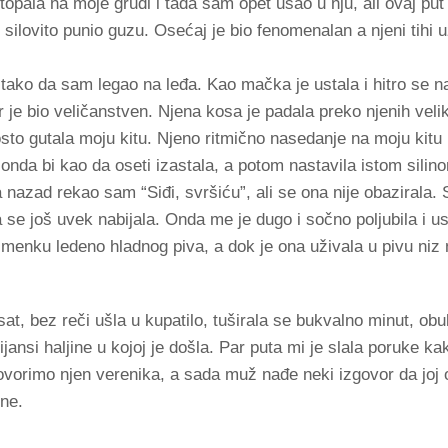
topala na moje grudi i tada sam opet ušao u nju, ali ovaj put 
 silovito punio guzu. Osećaj je bio fenomenalan a njeni tihi u
ako da sam legao na leđa. Kao mačka je ustala i hitro se n
r je bio veličanstven. Njena kosa je padala preko njenih velik
osto gutala moju kitu. Njeno ritmično nasedanje na moju kitu
 onda bi kao da oseti izastala, a potom nastavila istom sili
nazad rekao sam “Siđi, svršiću”, ali se ona nije obazirala.
se još uvek nabijala. Onda me je dugo i sočno poljubila i ust
a limenku ledeno hladnog piva, a dok je ona uživala u pivu niz
at, bez reči ušla u kupatilo, tuširala se bukvalno minut, obuk
nijansi haljine u kojoj je došla. Par puta mi je slala poruke k
govorimo njen verenika, a sada muž nađe neki izgovor da joj
ne.