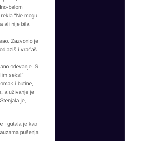
idno-belom
o rekla “Ne mogu
 ali nije bila
sao. Zazvonio je
odlaziš i vraćaš
lagano odevanje. S
elim seks!”
tomak i butine,
, a uživanje je
Stenjala je,
e i gutala je kao
U pauzama pušenja