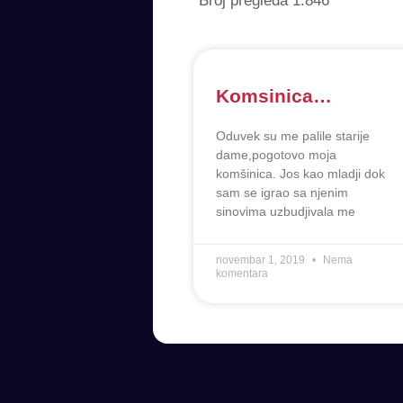
Broj pregleda
1.846
Komsinica…
Oduvek su me palile starije
dame,pogotovo moja
komšinica. Jos kao mladji dok
sam se igrao sa njenim
sinovima uzbudjivala me
novembar 1, 2019
Nema
komentara