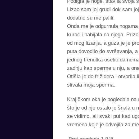
Podigla je noge, stavila svoja s
Lizao sam joj grudi dok sam joj
dodatno su me palili.
Onda me je odgurnula nogama t
kurac i nabijala na njega. Prizo
od mog lizanja, a guza je je pr
puta dovodilo do svršavanja, a
jednog trenutka osetio da nema 
zadnju kap sperme u nju, a ona 
Otišla je do frižidera i otvoril
slivala moja sperma.
Krajičkom oka je pogledala na s
što je od nje ostalo je šnala u 
se vidimo, ali svaki put kad u
vremena koje je odvojila za me