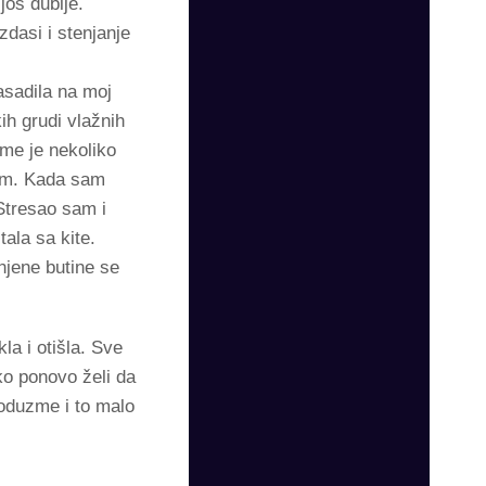
još dublje.
zdasi i stenjanje
asadila na moj
ih grudi vlažnih
 me je nekoliko
nom. Kada sam
 Stresao sam i
ala sa kite.
 njene butine se
la i otišla. Sve
ako ponovo želi da
 oduzme i to malo