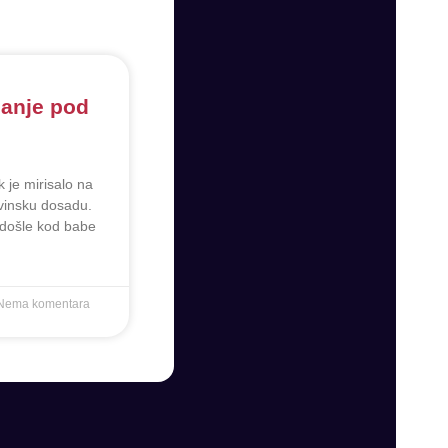
banje pod
m
k je mirisalo na
rvinsku dosadu.
 došle kod babe
Nema komentara