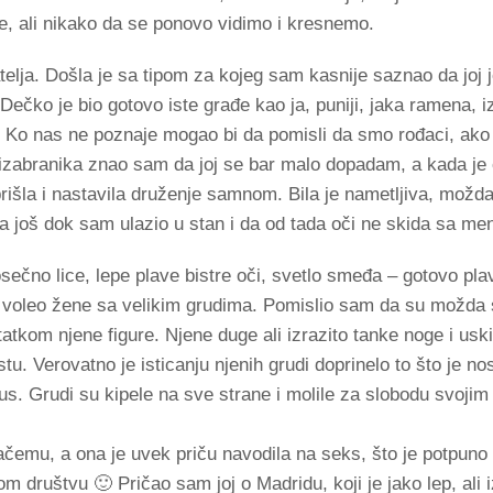
, ali nikako da se ponovo vidimo i kresnemo.
elja. Došla je sa tipom za kojeg sam kasnije saznao da joj je
čko je bio gotovo iste građe kao ja, puniji, jaka ramena, i
Ko nas ne poznaje mogao bi da pomisli da smo rođaci, ako 
izabranika znao sam da joj se bar malo dopadam, a kada je 
rišla i nastavila druženje samnom. Bila je nametljiva, možda
la još dok sam ulazio u stan i da od tada oči ne skida sa me
osečno lice, lepe plave bistre oči, svetlo smeđa – gotovo pla
oleo žene sa velikim grudima. Pomislio sam da su možda si
tatkom njene figure. Njene duge ali izrazito tanke noge i uski
tu. Verovatno je isticanju njenih grudi doprinelo to što je no
rus. Grudi su kipele na sve strane i molile za slobodu svoji
emu, a ona je uvek priču navodila na seks, što je potpuno 
društvu 🙂 Pričao sam joj o Madridu, koji je jako lep, ali i