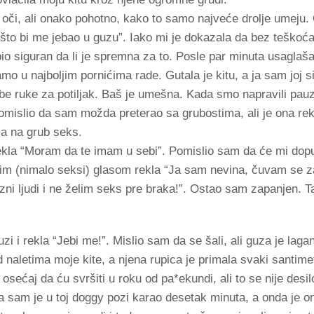
oči, ali onako pohotno, kako to samo najveće drolje umeju. 
 što bi me jebao u guzu”. Iako mi je dokazala da bez teško
io siguran da li je spremna za to. Posle par minuta usaglaša
mo u najboljim pornićima rade. Gutala je kitu, a ja sam joj si
 obe ruke za potiljak. Baš je umešna. Kada smo napravili pau
 pomislio da sam možda preterao sa grubostima, ali je ona re
kla na grub seks.
rekla “Moram da te imam u sebi”. Pomislio sam da će mi dopus
jnim (nimalo seksi) glasom rekla “Ja sam nevina, čuvam se 
ni ljudi i ne želim seks pre braka!”. Ostao sam zapanjen. Ta
uzi i rekla “Jebi me!”. Mislio sam da se šali, ali guza je laga
od naletima moje kite, a njena rupica je primala svaki santi
ećaj da ću svršiti u roku od pa*ekundi, ali to se nije desil
 da sam je u toj doggy pozi karao desetak minuta, a onda je on