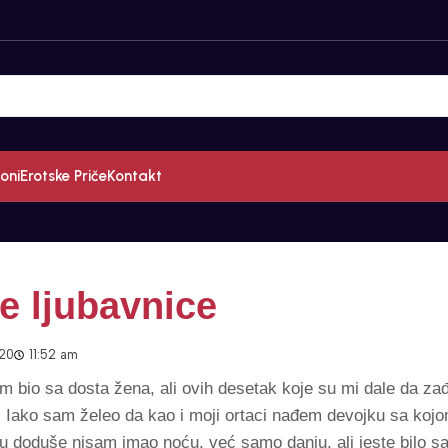
oni
Erotske Priče
Kontakt
e ljubavnice
020
11:52 am
 bio sa dosta žena, ali ovih desetak koje su mi dale da za
 Iako sam želeo da kao i moji ortaci nađem devojku sa kojo
Ovu doduše nisam imao noću, već samo danju, ali jeste bilo