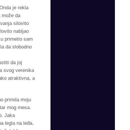
Onda je rekla
ća može da
vanja silovito
lovito nabijao
zu primetio sam
kla da slobodno
titi da joj
za svog verenika
ko atraktivna, a
no primila moju
metar mog mesa.
o. Jaka
a legla na leđa.