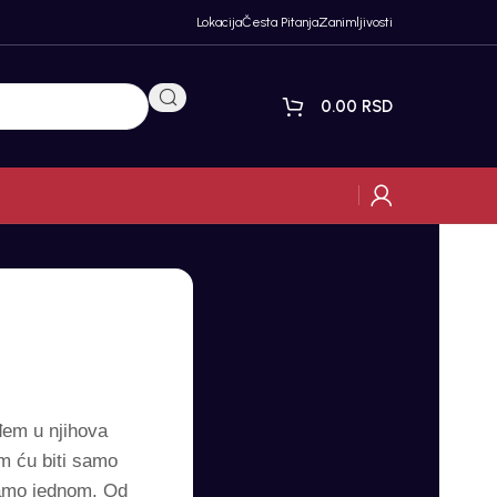
Lokacija
Česta Pitanja
Zanimljivosti
0.00
RSD
đem u njihova
m ću biti samo
 samo jednom. Od