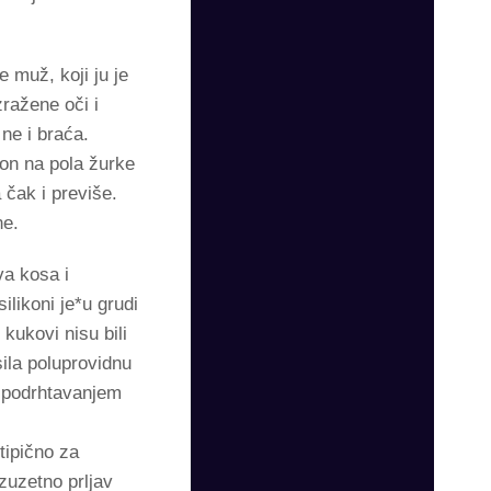
 muž, koji ju je
zražene oči i
ne i braća.
on na pola žurke
 čak i previše.
ne.
va kosa i
likoni je*u grudi
 kukovi nisu bili
sila poluprovidnu
m podrhtavanjem
tipično za
zuzetno prljav