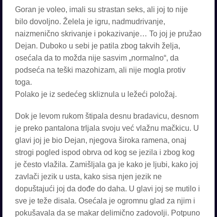
Goran je voleo, imali su strastan seks, ali joj to nije
bilo dovoljno. Želela je igru, nadmudrivanje,
naizmenično skrivanje i pokazivanje… To joj je pružao
Dejan. Duboko u sebi je patila zbog takvih želja,
osećala da to možda nije sasvim „normalno“, da
podseća na teški mazohizam, ali nije mogla protiv
toga.
Polako je iz sedećeg skliznula u ležeći položaj.
Dok je levom rukom štipala desnu bradavicu, desnom
je preko pantalona trljala svoju već vlažnu mačkicu. U
glavi joj je bio Dejan, njegova široka ramena, onaj
strogi pogled ispod obrva od kog se jezila i zbog kog
je često vlažila. Zamišljala ga je kako je ljubi, kako joj
zavlači jezik u usta, kako sisa njen jezik ne
dopuštajući joj da dođe do daha. U glavi joj se mutilo i
sve je teže disala. Osećala je ogromnu glad za njim i
pokušavala da se makar delimično zadovolji. Potpuno