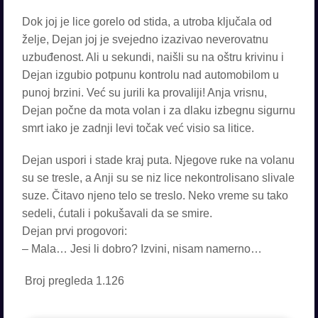
Dok joj je lice gorelo od stida, a utroba ključala od
želje, Dejan joj je svejedno izazivao neverovatnu
uzbuđenost. Ali u sekundi, naišli su na oštru krivinu i
Dejan izgubio potpunu kontrolu nad automobilom u
punoj brzini. Već su jurili ka provaliji! Anja vrisnu,
Dejan počne da mota volan i za dlaku izbegnu sigurnu
smrt iako je zadnji levi točak već visio sa litice.
Dejan uspori i stade kraj puta. Njegove ruke na volanu
su se tresle, a Anji su se niz lice nekontrolisano slivale
suze. Čitavo njeno telo se treslo. Neko vreme su tako
sedeli, ćutali i pokušavali da se smire.
Dejan prvi progovori:
– Mala… Jesi li dobro? Izvini, nisam namerno…
Broj pregleda
1.126