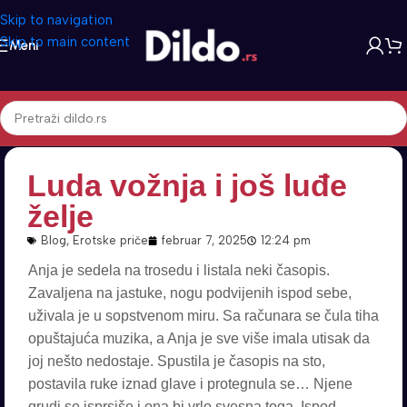
Skip to navigation
Skip to main content
Meni
Luda vožnja i još luđe
želje
Blog
,
Erotske priče
februar 7, 2025
12:24 pm
Anja je sedela na trosedu i listala neki časopis.
Zavaljena na jastuke, nogu podvijenih ispod sebe,
uživala je u sopstvenom miru. Sa računara se čula tiha
opuštajuća muzika, a Anja je sve više imala utisak da
joj nešto nedostaje. Spustila je časopis na sto,
postavila ruke iznad glave i protegnula se… Njene
grudi se isprsiše i ona bi vrlo svesna toga. Ispod