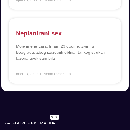
april 20, 2022
Nema komentara
Neplanirani sex
Moje ime je Lara. Imam 23 godine, zivim u
Beogradu. Zbog izuzetnih oblina, tankog struka i
fazona uvek sam bila
mart 13, 2019
Nema komentara
SHOP
KATEGORIJE PROIZVODA