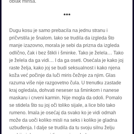
oblak mirisa.
***
Dugu kosu je samo prebacila na jednu stranu i
pričvrstila je šnalom. Iako se trudila da izgleda što
manje izazovno, morala je sebi da prizna da izgleda
odlično, čak i bez štikli i šminke. Tako je želela… Tako
je želela da ga vidi… I da ga oseti. Osećala je kako joj
raste želja, kako joj se budi seksualnost i kako njena
koža već počinje da luči miris čežnje za njim. Glas
razuma više nije razgovetno čula. U trenutku zastade
kraj ogledala, dohvati neseser sa šminkom i nanese
maskaru i crveni karmin. Nije mogla da odoli. Pomalo
se stidela što su joj oči toliko sijale, a lice bilo tako
rumeno. Imala je osećaj da svako ko je vidi odmah
može da uoči koliko misli na seks i koliko je gladna
uzbuđenja. I dalje se trudila da tu svoju silnu želju