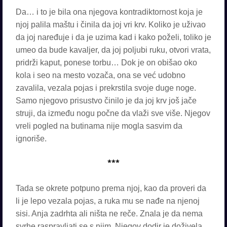
Da… i to je bila ona njegova kontradiktornost koja je
njoj palila maštu i činila da joj vri krv. Koliko je uživao
da joj naređuje i da je uzima kad i kako poželi, toliko je
umeo da bude kavaljer, da joj poljubi ruku, otvori vrata,
pridrži kaput, ponese torbu… Dok je on obišao oko
kola i seo na mesto vozača, ona se već udobno
zavalila, vezala pojas i prekrstila svoje duge noge.
Samo njegovo prisustvo činilo je da joj krv još jače
struji, da između nogu počne da vlaži sve više. Njegov
vreli pogled na butinama nije mogla sasvim da
ignoriše.
***
Tada se okrete potpuno prema njoj, kao da proveri da
li je lepo vezala pojas, a ruka mu se nađe na njenoj
sisi. Anja zadrhta ali ništa ne reče. Znala je da nema
svrhe raspravljati se s njim. Njegov dodir je doživela