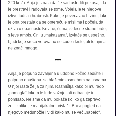
220 km/h. Anja je znala da će sad uslediti pokušaji da
je prestravi i radovala se tome. Volela je te njegove
izlive ludila i hrabrosti. Kako je povećavao brzinu, tako
je ona prestala da se opterećuje mislima i počela da
uživa u opasnosti. Krivine, šuma, s desne strane brdo,
s leve ambis. Oni u „makazama“, izvlače se uspešno.
Ljudi koje sreću verovatno se čude i krste, ali to njima
ne znači mnogo.
***
Anja je potpuno zavaljena u udobno kožno sedište i
potpuno opuštena, sa blaženim osmehom na usnama.
U njoj raste želja za njim. Razmišlja kako bi mu rado
„pomogla“ tokom te lude vožnje, ali odbacuje tu
pomisao. Ne sme da mu pokaže koliko ga zapravo
želi, koliko je manijakalno privlači. Baca pogled na
njegovo međunožje i vidi kako mu se već „napelo“.