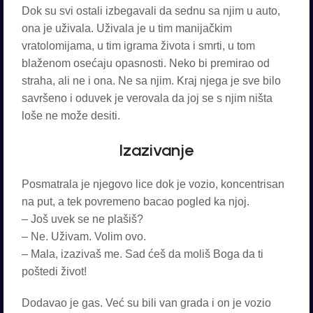
Dok su svi ostali izbegavali da sednu sa njim u auto,
ona je uživala. Uživala je u tim manijačkim
vratolomijama, u tim igrama života i smrti, u tom
blaženom osećaju opasnosti. Neko bi premirao od
straha, ali ne i ona. Ne sa njim. Kraj njega je sve bilo
savršeno i oduvek je verovala da joj se s njim ništa
loše ne može desiti.
Izazivanje
Posmatrala je njegovo lice dok je vozio, koncentrisan
na put, a tek povremeno bacao pogled ka njoj.
– Još uvek se ne plašiš?
– Ne. Uživam. Volim ovo.
– Mala, izazivaš me. Sad ćeš da moliš Boga da ti
poštedi život!
Dodavao je gas. Već su bili van grada i on je vozio