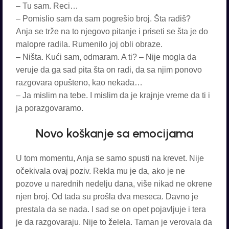
– Tu sam. Reci…
– Pomislio sam da sam pogrešio broj. Šta radiš?
Anja se trže na to njegovo pitanje i priseti se šta je do
malopre radila. Rumenilo joj obli obraze.
– Ništa. Kući sam, odmaram. A ti? – Nije mogla da
veruje da ga sad pita šta on radi, da sa njim ponovo
razgovara opušteno, kao nekada…
– Ja mislim na tebe. I mislim da je krajnje vreme da ti i
ja porazgovaramo.
Novo koškanje sa emocijama
U tom momentu, Anja se samo spusti na krevet. Nije
očekivala ovaj poziv. Rekla mu je da, ako je ne
pozove u narednih nedelju dana, više nikad ne okrene
njen broj. Od tada su prošla dva meseca. Davno je
prestala da se nada. I sad se on opet pojavljuje i tera
je da razgovaraju. Nije to želela. Taman je verovala da