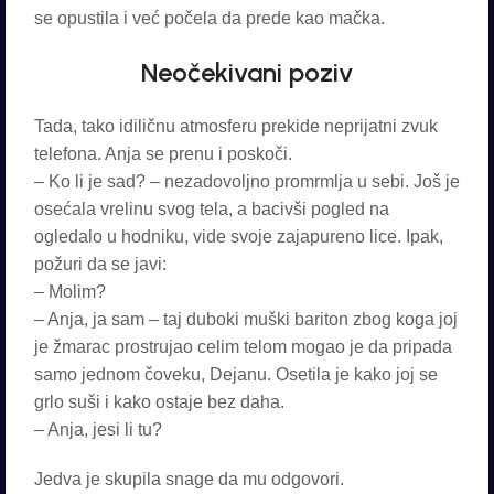
se opustila i već počela da prede kao mačka.
Neočekivani poziv
Tada, tako idiličnu atmosferu prekide neprijatni zvuk
telefona. Anja se prenu i poskoči.
– Ko li je sad? – nezadovoljno promrmlja u sebi. Još je
osećala vrelinu svog tela, a bacivši pogled na
ogledalo u hodniku, vide svoje zajapureno lice. Ipak,
požuri da se javi:
– Molim?
– Anja, ja sam – taj duboki muški bariton zbog koga joj
je žmarac prostrujao celim telom mogao je da pripada
samo jednom čoveku, Dejanu. Osetila je kako joj se
grlo suši i kako ostaje bez daha.
– Anja, jesi li tu?
Jedva je skupila snage da mu odgovori.