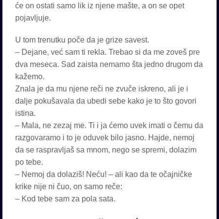
će on ostati samo lik iz njene mašte, a on se opet
pojavljuje.
U tom trenutku poče da je grize savest.
– Dejane, već sam ti rekla. Trebao si da me zoveš pre
dva meseca. Sad zaista nemamo šta jedno drugom da
kažemo.
Znala je da mu njene reči ne zvuče iskreno, ali je i
dalje pokušavala da ubedi sebe kako je to što govori
istina.
– Mala, ne zezaj me. Ti i ja ćemo uvek imati o čemu da
razgovaramo i to je oduvek bilo jasno. Hajde, nemoj
da se raspravljaš sa mnom, nego se spremi, dolazim
po tebe.
– Nemoj da dolaziš! Neću! – ali kao da te očajničke
krike nije ni čuo, on samo reče:
– Kod tebe sam za pola sata.