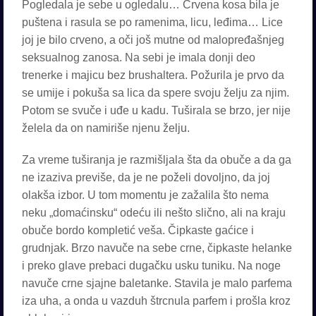
Pogledala je sebe u ogledalu… Crvena kosa bila je
puštena i rasula se po ramenima, licu, leđima… Lice
joj je bilo crveno, a oči još mutne od malopređašnjeg
seksualnog zanosa. Na sebi je imala donji deo
trenerke i majicu bez brushaltera. Požurila je prvo da
se umije i pokuša sa lica da spere svoju želju za njim.
Potom se svuče i uđe u kadu. Tuširala se brzo, jer nije
želela da on namiriše njenu želju.
Za vreme tuširanja je razmišljala šta da obuče a da ga
ne izaziva previše, da je ne poželi dovoljno, da joj
olakša izbor. U tom momentu je zažalila što nema
neku „domaćinsku“ odeću ili nešto slično, ali na kraju
obuče bordo kompletić veša. Čipkaste gaćice i
grudnjak. Brzo navuče na sebe crne, čipkaste helanke
i preko glave prebaci dugačku usku tuniku. Na noge
navuče crne sjajne baletanke. Stavila je malo parfema
iza uha, a onda u vazduh štrcnula parfem i prošla kroz