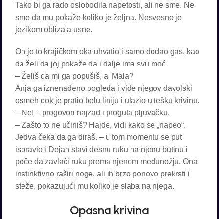
Tako bi ga rado oslobodila napetosti, ali ne sme. Ne
sme da mu pokaže koliko je željna. Nesvesno je
jezikom oblizala usne.
On je to krajičkom oka uhvatio i samo dodao gas, kao
da želi da joj pokaže da i dalje ima svu moć.
– Želiš da mi ga popušiš, a, Mala?
Anja ga iznenađeno pogleda i vide njegov đavolski
osmeh dok je pratio belu liniju i ulazio u tešku krivinu.
– Ne! – progovori najzad i proguta pljuvačku.
– Zašto to ne učiniš? Hajde, vidi kako se „napeo“.
Jedva čeka da ga diraš. – u tom momentu se put
ispravio i Dejan stavi desnu ruku na njenu butinu i
poče da zavlači ruku prema njenom međunožju. Ona
instinktivno raširi noge, ali ih brzo ponovo prekrsti i
steže, pokazujući mu koliko je slaba na njega.
Opasna krivina