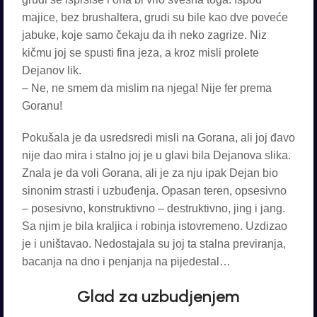
majice, bez brushaltera, grudi su bile kao dve poveće
jabuke, koje samo čekaju da ih neko zagrize. Niz
kičmu joj se spusti fina jeza, a kroz misli prolete
Dejanov lik.
– Ne, ne smem da mislim na njega! Nije fer prema
Goranu!
Pokušala je da usredsredi misli na Gorana, ali joj đavo
nije dao mira i stalno joj je u glavi bila Dejanova slika.
Znala je da voli Gorana, ali je za nju ipak Dejan bio
sinonim strasti i uzbuđenja. Opasan teren, opsesivno
– posesivno, konstruktivno – destruktivno, jing i jang.
Sa njim je bila kraljica i robinja istovremeno. Uzdizao
je i uništavao. Nedostajala su joj ta stalna previranja,
bacanja na dno i penjanja na pijedestal…
Glad za uzbudjenjem