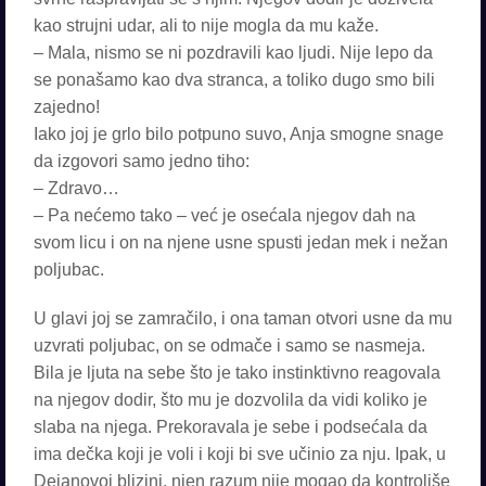
kao strujni udar, ali to nije mogla da mu kaže.
– Mala, nismo se ni pozdravili kao ljudi. Nije lepo da
se ponašamo kao dva stranca, a toliko dugo smo bili
zajedno!
Iako joj je grlo bilo potpuno suvo, Anja smogne snage
da izgovori samo jedno tiho:
– Zdravo…
– Pa nećemo tako – već je osećala njegov dah na
svom licu i on na njene usne spusti jedan mek i nežan
poljubac.
U glavi joj se zamračilo, i ona taman otvori usne da mu
uzvrati poljubac, on se odmače i samo se nasmeja.
Bila je ljuta na sebe što je tako instinktivno reagovala
na njegov dodir, što mu je dozvolila da vidi koliko je
slaba na njega. Prekoravala je sebe i podsećala da
ima dečka koji je voli i koji bi sve učinio za nju. Ipak, u
Dejanovoj blizini, njen razum nije mogao da kontroliše