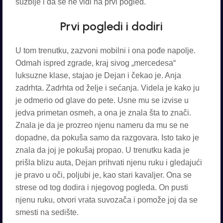
suzbije i da se ne vidi na prvi pogled.
Prvi pogledi i dodiri
U tom trenutku, zazvoni mobilni i ona pođe napolje.
Odmah ispred zgrade, kraj sivog „mercedesa“
luksuzne klase, stajao je Dejan i čekao je. Anja
zadrhta. Zadrhta od želje i sećanja. Videla je kako ju
je odmerio od glave do pete. Usne mu se izvise u
jedva primetan osmeh, a ona je znala šta to znači.
Znala je da je prozreo njenu nameru da mu se ne
dopadne, da pokuša samo da razgovara. Isto tako je
znala da joj je pokušaj propao. U trenutku kada je
prišla blizu auta, Dejan prihvati njenu ruku i gledajući
je pravo u oči, poljubi je, kao stari kavaljer. Ona se
strese od tog dodira i njegovog pogleda. On pusti
njenu ruku, otvori vrata suvozača i pomože joj da se
smesti na sedište.