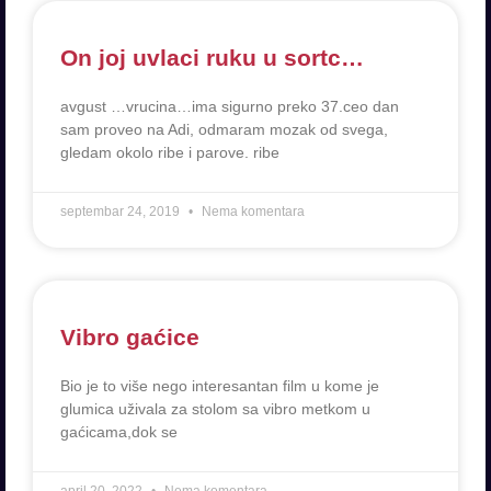
On joj uvlaci ruku u sortc…
avgust …vrucina…ima sigurno preko 37.ceo dan
sam proveo na Adi, odmaram mozak od svega,
gledam okolo ribe i parove. ribe
septembar 24, 2019
Nema komentara
Vibro gaćice
Bio je to više nego interesantan film u kome je
glumica uživala za stolom sa vibro metkom u
gaćicama,dok se