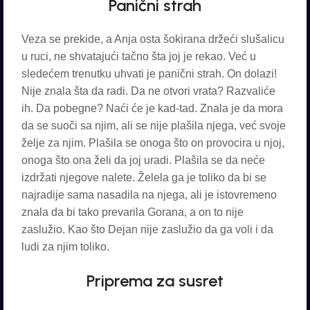
Panični strah
Veza se prekide, a Anja osta šokirana držeći slušalicu
u ruci, ne shvatajući tačno šta joj je rekao. Već u
sledećem trenutku uhvati je panični strah. On dolazi!
Nije znala šta da radi. Da ne otvori vrata? Razvaliće
ih. Da pobegne? Naći će je kad-tad. Znala je da mora
da se suoči sa njim, ali se nije plašila njega, već svoje
želje za njim. Plašila se onoga što on provocira u njoj,
onoga što ona želi da joj uradi. Plašila se da neće
izdržati njegove nalete. Želela ga je toliko da bi se
najradije sama nasadila na njega, ali je istovremeno
znala da bi tako prevarila Gorana, a on to nije
zaslužio. Kao što Dejan nije zaslužio da ga voli i da
ludi za njim toliko.
Priprema za susret