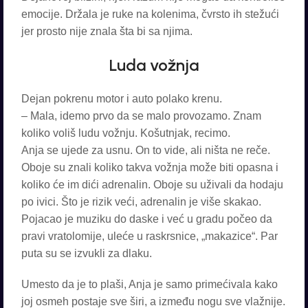
emocije. Držala je ruke na kolenima, čvrsto ih stežući
jer prosto nije znala šta bi sa njima.
Luda vožnja
Dejan pokrenu motor i auto polako krenu.
– Mala, idemo prvo da se malo provozamo. Znam
koliko voliš ludu vožnju. Košutnjak, recimo.
Anja se ujede za usnu. On to vide, ali ništa ne reče.
Oboje su znali koliko takva vožnja može biti opasna i
koliko će im dići adrenalin. Oboje su uživali da hodaju
po ivici. Što je rizik veći, adrenalin je više skakao.
Pojacao je muziku do daske i već u gradu počeo da
pravi vratolomije, uleće u raskrsnice, „makazice“. Par
puta su se izvukli za dlaku.
Umesto da je to plaši, Anja je samo primećivala kako
joj osmeh postaje sve širi, a između nogu sve vlažnije.