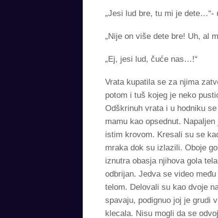
„Jesi lud bre, tu mi je dete…“-
„Nije on više dete bre! Uh, al
„Ej, jesi lud, čuće nas…!“
Vrata kupatila se za njima zatv
potom i tuš kojeg je neko pust
Odškrinuh vrata i u hodniku se č
mamu kao opsednut. Napaljen je
istim krovom. Kresali su se kao
mraka dok su izlazili. Oboje go
iznutra obasja njihova gola tel
odbrijan. Jedva se video među d
telom. Delovali su kao dvoje nap
spavaju, podignuo joj je grudi 
klecala. Nisu mogli da se odvoj