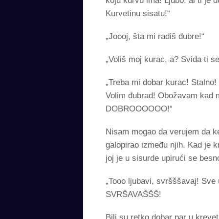
koju kurvu ima! Ljubo, al ti je
Kurvetinu sisatu!“
„Joooj, šta mi radiš đubre!“
„Voliš moj kurac, a? Sviđa ti se
„Treba mi dobar kurac! Stalno!
Volim đubrad! Obožavam ka
DOBROOOOOO!“
Nisam mogao da verujem da keva
galopirao između njih. Kad je 
joj je u sisurde upirući se be
„Tooo ljubavi, svršššavaj! S
SVRŠAVAŠŠŠ!
Bili su retko dobar par u krev