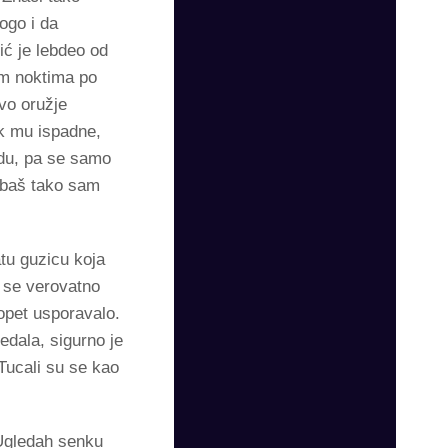
ogo i da
ić je lebdeo od
im noktima po
ovo oružje
k mu ispadne,
odu, pa se samo
 baš tako sam
tu guzicu koja
 se verovatno
 opet usporavalo.
edala, sigurno je
Tucali su se kao
. Ugledah senku