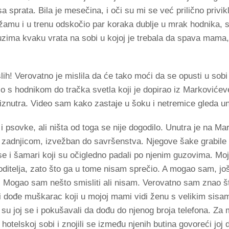
 sprata. Bila je mesečina, i oči su mi se već prilično privik
amu i u trenu odskočio par koraka dublje u mrak hodnika, s
zima kvaku vrata na sobi u kojoj je trebala da spava mama,
slih! Verovatno je mislila da će tako moći da se opusti u so
užio s hodnikom do tračka svetla koji je dopirao iz Markoviće
 iznutra. Video sam kako zastaje u šoku i netremice gleda un
psovke, ali ništa od toga se nije dogodilo. Unutra je na Mar
es zadnjicom, izvežban do savršenstva. Njegove šake grabi
u se i šamari koji su očigledno padali po njenim guzovima. Moj
ditelja, zato što ga u tome nisam sprečio. A mogao sam, jo
 Mogao sam nešto smisliti ali nisam. Verovatno sam znao št
i dođe muškarac koji u mojoj mami vidi ženu s velikim sis
 su joj se i pokušavali da dođu do njenog broja telefona. Za
hotelskoj sobi i znojili se između njenih butina govoreći joj d