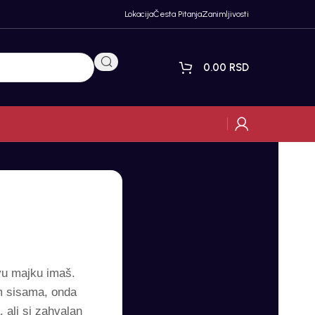
Lokacija
Česta Pitanja
Zanimljivosti
0.00
RSD
vu majku imaš.
im sisama, onda
 ali si zahvalan