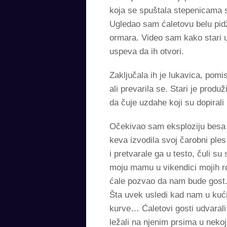
koja se spuštala stepenicama sa
Ugledao sam ćaletovu belu pidž
ormara. Video sam kako stari u
uspeva da ih otvori.
Zaključala ih je lukavica, pomi
ali prevarila se. Stari je prod
da čuje uzdahe koji su dopirali
Očekivao sam eksploziju besa i 
keva izvodila svoj čarobni pl
i pretvarale ga u testo, čuli s
moju mamu u vikendici mojih ro
ćale pozvao da nam bude gost.
Šta uvek usledi kad nam u kuć
kurve… Ćaletovi gosti udvarali
ležali na njenim prsima u nekoj 