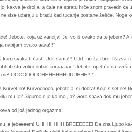
i joj kakva je drolja, a ćale na spratu hrče snom pravednika
ne sise udaraju u bradu kad tucanje postane žešće. Noge ko
de! Jebote, koja uživancija! Jel voliš ovako da te jebem? A 
ga nabijam ovako aaaa!!!“
ru svaka ti čast! Udri samo!!! UdrI, ne žali bre! Razvali 
hhhhh što volim dobar kuraaaaac! Jebote, opet ću da sv
sturi me! OOOOOOOOHHHHHHHUUUHHH!!!“
urvetino! Kurvoooooo, jebote al si dobra! Koje sisetine! B
oliki mu je? Sigurno nije ko moj, a? Gore spava dok mu jebe
va od još jednog orgazma.
l mu je jebeeeem! UHHHHHHH BREEEEEE! Da zna Ljubo ka