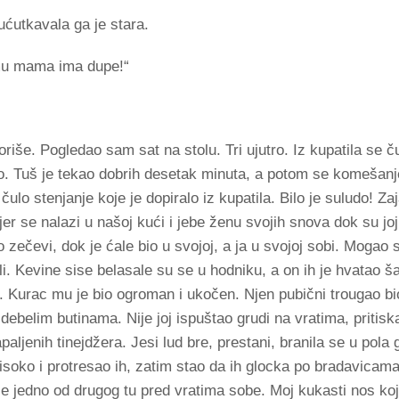
 ućutkavala ga je stara.
 mu mama ima dupe!“
oriše. Pogledao sam sat na stolu. Tri ujutro. Iz kupatila se 
io. Tuš je tekao dobrih desetak minuta, a potom se komešanj
ulo stenjanje koje je dopiralo iz kupatila. Bilo je suludo! Za
r se nalazi u našoj kući i jebe ženu svojih snova dok su joj
 zečevi, dok je ćale bio u svojoj, a ja u svojoj sobi. Mogao 
li. Kevine sise belasale su se u hodniku, a on ih je hvatao 
a. Kurac mu je bio ogroman i ukočen. Njen pubični trougao bi
ebelim butinama. Nije joj ispuštao grudi na vratima, pritiska
aljenih tinejdžera. Jesi lud bre, prestani, branila se u pola 
visoko i protresao ih, zatim stao da ih glocka po bradavicama
e jedno od drugog tu pred vratima sobe. Moj kukasti nos koji 