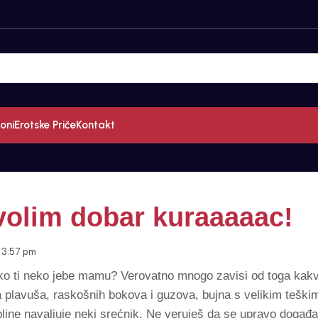
oni
Erotske Priče
Kontakt
volim dobar kuraaaaac!
3:57 pm
ko ti neko jebe mamu? Verovatno mnogo zavisi od toga kak
a plavuša, raskošnih bokova i guzova, bujna s velikim tešk
bline navaljuje neki srećnik. Ne veruješ da se upravo događa,