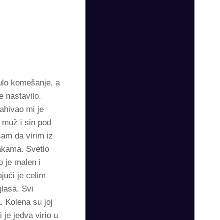
čulo komešanje, a
e nastavilo.
jahivao mi je
 muž i sin pod
sam da virim iz
šakama. Svetlo
o je malen i
jući je celim
glasa. Svi
. Kolena su joj
je jedva virio u