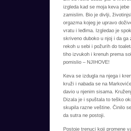
izgleda kad se moja keva jebe
zamislim. Bio je divlji, životi
orgazma kojeg je upravo dožive
vratu i leđima. Izgledao je spo
skriveno duboko u njoj i da g
rekoh u sebi i požurih do toal
tiho izvukoh i krenuh prema s
pomislio – NJIHOVE!
Keva se izdugla na njega i kre
kruži i nabada se na Marković
davio u njenim sisama. Kruženje
Dizala je i spuštala to teško o
skupila razne veštine. Činilo 
da sutra ne postoji.
Postoje trenuci koji promene va