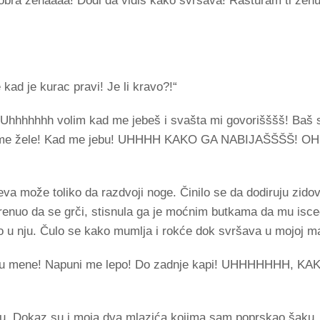
 dobra ženaaaa! Dođi da vidiš kako svršava! Rasturam ti žen
 kad je kurac pravi! Je li kravo?!“
 Uhhhhhhh volim kad me jebeš i svašta mi govorišššš! Baš s
d me žele! Kad me jebu! UHHHH KAKO GA NABIJAŠŠŠŠ! 
 može toliko da razdvoji noge. Činilo se da dodiruju zidov
krenuo da se grči, stisnula ga je moćnim butkama da mu isce
sno u nju. Čulo se kako mumlja i rokće dok svršava u mojoj m
ve u mene! Napuni me lepo! Do zadnje kapi! UHHHHHHH, K
etu. Dokaz su i moja dva mlazića kojima sam poprskao šaku.