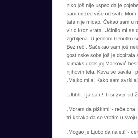
niko još nije uspeo da je poje
sam mrzeo više od svih. Mom še
tata nije micao. Čekao sam u m
virio kroz vrata. Učinilo mi se
zgrbljena. U jednom trenutku s
Bez reči. Sačekao sam još neko
gostinske sobe još je dopirala 
klimaksu dok joj Marković bes
njihovih tela. Keva se savila i 
„Majko mila! Kako sam svršila!
„Uhhh, i ja sam! Ti si zver od 
„Moram da piškim!“- reče ona 
tri koraka da se vratim u svoju
„Mogao je Ljubo da naleti!“- c