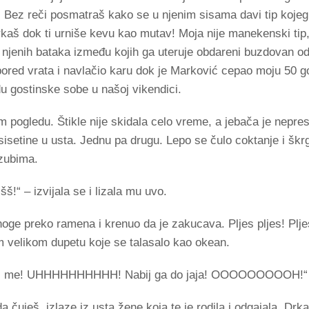
. Bez reči posmatraš kako se u njenim sisama davi tip koje
 drkaš dok ti urniše kevu kao mutav! Moja nije manekenski tip
 njenih bataka između kojih ga uteruje obdareni buzdovan o
red vrata i navlačio karu dok je Marković cepao moju 50 
u gostinske sobe u našoj vikendici.
om pogledu. Štikle nije skidala celo vreme, a jebača je nepres
setine u usta. Jednu pa drugu. Lepo se čulo coktanje i škrgu
 zubima.
š!“ – izvijala se i lizala mu uvo.
oge preko ramena i krenuo da je zakucava. Pljes pljes! Pljes
m velikom dupetu koje se talasalo kao okean.
Jebi me! UHHHHHHHHHH! Nabij ga do jaja! OOOOOOOOOH!“
a čuješ, izlaze iz usta žene koja te je rodila i odgajala. Drk