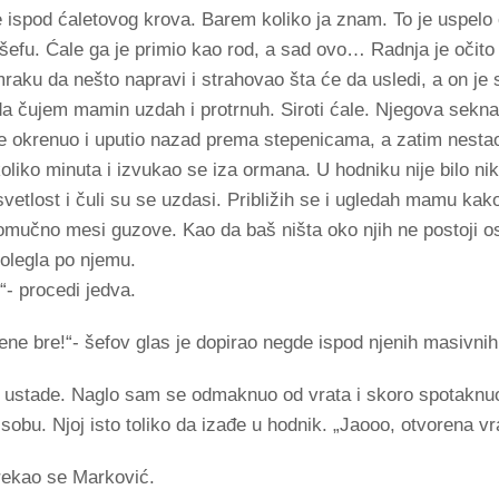
be ispod ćaletovog krova. Barem koliko ja znam. To je uspelo
fu. Ćale ga je primio kao rod, a sad ovo… Radnja je očito j
raku da nešto napravi i strahovao šta će da usledi, a on je 
 da čujem mamin uzdah i protrnuh. Siroti ćale. Njegova sekna 
e okrenuo i uputio nazad prema stepenicama, a zatim nestao
liko minuta i izvukao se iza ormana. U hodniku nije bilo ni
svetlost i čuli su se uzdasi. Približih se i ugledah mamu kak
omučno mesi guzove. Kao da baš ništa oko njih ne postoji o
polegla po njemu.
“- procedi jedva.
žene bre!“- šefov glas je dopirao negde ispod njenih masivnih
i ustade. Naglo sam se odmaknuo od vrata i skoro spotaknuo
 sobu. Njoj isto toliko da izađe u hodnik. „Jaooo, otvorena vr
erekao se Marković.