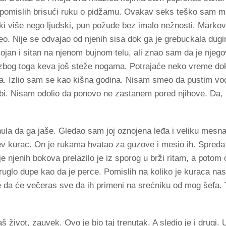
 pomislih brisući ruku o pidžamu. Ovakav seks teško sam m
njski više nego ljudski, pun požude bez imalo nežnosti. Markov
o. Nije se odvajao od njenih sisa dok ga je grebuckala dug
kojan i sitan na njenom bujnom telu, ali znao sam da je njeg
a zbog toga keva još steže nogama. Potrajaće neko vreme do
eta. Izlio sam se kao kišna godina. Nisam smeo da pustim v
obi. Nisam odolio da ponovo ne zastanem pored njihove. Da,
nula da ga jaše. Gledao sam joj oznojena leđa i veliku mesna
ev kurac. On je rukama hvatao za guzove i mesio ih. Spreda
 njenih bokova prelazilo je iz sporog u brži ritam, a potom
kruglo dupe kao da je perce. Pomislih na koliko je kuraca nas
se da će večeras sve da ih primeni na srećniku od mog šefa. 
š život, zauvek. Ovo je bio taj trenutak. A sledio je i drugi