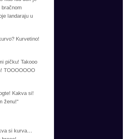
 u bračnom
je landaraju u
kurvo? Kurvetino!
mi pičku! Takooo
ršim! TOOOOOOO
ogte! Kakva si!
m ženu!“
kva si kurva…