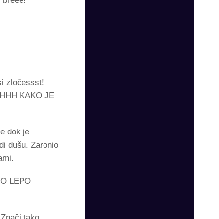
u breee!
i zločessst!
OHHHH KAKO JE
e dok je
di dušu. Zaronio
ami.
AKO LEPO
 Znači tako