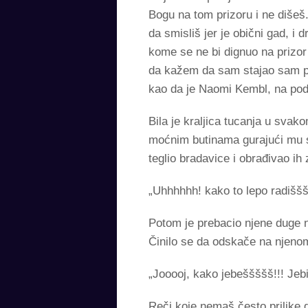
Bogu na tom prizoru i ne dišeš
da smisliš jer je obični gad, i
kome se ne bi dignuo na prizor
da kažem da sam stajao sam po
kao da je Naomi Kembl, na pod
Bila je kraljica tucanja u svak
moćnim butinama gurajući mu si
teglio bradavice i obrađivao ih
„Uhhhhhh! kako to lepo radišššš
Potom je prebacio njene duge n
Činilo se da odskače na njeno
„Jooooj, kako jebeššššš!!! 
Reči koje nemaš često prilike d