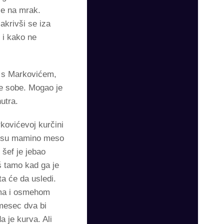
le na mrak.
akrivši se iza
 i kako ne
bi s Markovićem,
ve sobe. Mogao je
utra.
kovićevoj kurčini
le su mamino meso
 šef je jebao
š tamo kad ga je
a će da usledi.
ama i osmehom
 mesec dva bi
a je kurva. Ali