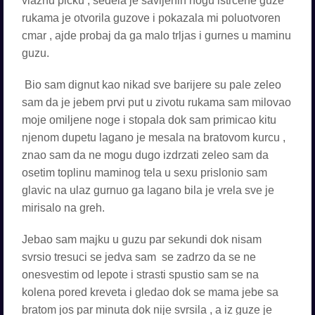
vlaznu picku , sedela je savijenih nogu istrcene guze
rukama je otvorila guzove i pokazala mi poluotvoren
cmar , ajde probaj da ga malo trljas i gurnes u maminu
guzu.
Bio sam dignut kao nikad sve barijere su pale zeleo
sam da je jebem prvi put u zivotu rukama sam milovao
moje omiljene noge i stopala dok sam primicao kitu
njenom dupetu lagano je mesala na bratovom kurcu ,
znao sam da ne mogu dugo izdrzati zeleo sam da
osetim toplinu maminog tela u sexu prislonio sam
glavic na ulaz gurnuo ga lagano bila je vrela sve je
mirisalo na greh.
Jebao sam majku u guzu par sekundi dok nisam
svrsio tresuci se jedva sam se zadrzo da se ne
onesvestim od lepote i strasti spustio sam se na
kolena pored kreveta i gledao dok se mama jebe sa
bratom jos par minuta dok nije svrsila , a iz guze je