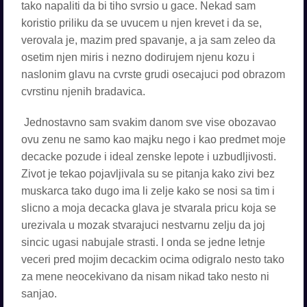
tako napaliti da bi tiho svrsio u gace. Nekad sam
koristio priliku da se uvucem u njen krevet i da se,
verovala je, mazim pred spavanje, a ja sam zeleo da
osetim njen miris i nezno dodirujem njenu kozu i
naslonim glavu na cvrste grudi osecajuci pod obrazom
cvrstinu njenih bradavica.
Jednostavno sam svakim danom sve vise obozavao
ovu zenu ne samo kao majku nego i kao predmet moje
decacke pozude i ideal zenske lepote i uzbudljivosti.
Zivot je tekao pojavljivala su se pitanja kako zivi bez
muskarca tako dugo ima li zelje kako se nosi sa tim i
slicno a moja decacka glava je stvarala pricu koja se
urezivala u mozak stvarajuci nestvarnu zelju da joj
sincic ugasi nabujale strasti. I onda se jedne letnje
veceri pred mojim decackim ocima odigralo nesto tako
za mene neocekivano da nisam nikad tako nesto ni
sanjao.