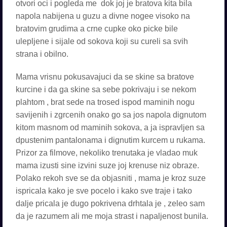
otvori oci i pogleda me dok joj je bratova kita bila
napola nabijena u guzu a divne nogee visoko na
bratovim grudima a crne cupke oko picke bile
ulepljene i sijale od sokova koji su cureli sa svih
strana i obilno.
Mama vrisnu pokusavajuci da se skine sa bratove
kurcine i da ga skine sa sebe pokrivaju i se nekom
plahtom , brat sede na trosed ispod maminih nogu
savijenih i zgrcenih onako go sa jos napola dignutom
kitom masnom od maminih sokova, a ja ispravljen sa
dpustenim pantalonama i dignutim kurcem u rukama.
Prizor za filmove, nekoliko trenutaka je vladao muk
mama izusti sine izvini suze joj krenuse niz obraze.
Polako rekoh sve se da objasniti , mama je kroz suze
ispricala kako je sve pocelo i kako sve traje i tako
dalje pricala je dugo pokrivena drhtala je , zeleo sam
da je razumem ali me moja strast i napaljenost bunila.