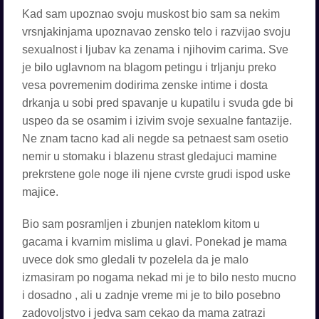
Kad sam upoznao svoju muskost bio sam sa nekim
vrsnjakinjama upoznavao zensko telo i razvijao svoju
sexualnost i ljubav ka zenama i njihovim carima. Sve
je bilo uglavnom na blagom petingu i trljanju preko
vesa povremenim dodirima zenske intime i dosta
drkanja u sobi pred spavanje u kupatilu i svuda gde bi
uspeo da se osamim i izivim svoje sexualne fantazije.
Ne znam tacno kad ali negde sa petnaest sam osetio
nemir u stomaku i blazenu strast gledajuci mamine
prekrstene gole noge ili njene cvrste grudi ispod uske
majice.
Bio sam posramljen i zbunjen nateklom kitom u
gacama i kvarnim mislima u glavi. Ponekad je mama
uvece dok smo gledali tv pozelela da je malo
izmasiram po nogama nekad mi je to bilo nesto mucno
i dosadno , ali u zadnje vreme mi je to bilo posebno
zadovoljstvo i jedva sam cekao da mama zatrazi