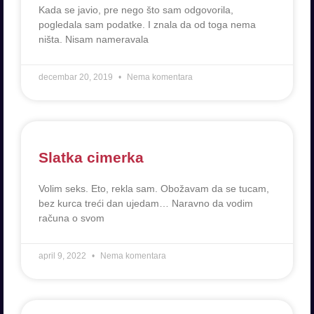
Kada se javio, pre nego što sam odgovorila,
pogledala sam podatke. I znala da od toga nema
ništa. Nisam nameravala
decembar 20, 2019
Nema komentara
Slatka cimerka
Volim seks. Eto, rekla sam. Obožavam da se tucam,
bez kurca treći dan ujedam… Naravno da vodim
računa o svom
april 9, 2022
Nema komentara