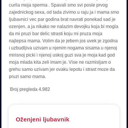
curila moja sperma . Spavali smo svi posle prvog
zajednickog sexa, od tada zivimo u raju ja i mama smo
ljubavnici vec par godina brat navrati ponekad sad je
ozenjen, a ja nikako ne nalazim devojku koja bi mogla
da mi pruzi bar delic strasti koju mi pruza moja
najlepsa mama. Volim da je jebem jos uvek je zgodna
i uzbudljiva uzivam u njenim nogama sisama u njenoj
mirisnoj picki i njenoj uskoj guzi sva je moja kad god
moja mlada kita zeli imam je. Vise ne razmisljam o
grehu samo uzivam jer ovaku lepotu i strast moze da
pruzi samo mama.
Broj pregleda
4.982
Oženjeni ljubavnik