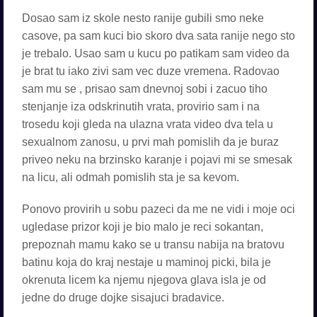
Dosao sam iz skole nesto ranije gubili smo neke
casove, pa sam kuci bio skoro dva sata ranije nego sto
je trebalo. Usao sam u kucu po patikam sam video da
je brat tu iako zivi sam vec duze vremena. Radovao
sam mu se , prisao sam dnevnoj sobi i zacuo tiho
stenjanje iza odskrinutih vrata, provirio sam i na
trosedu koji gleda na ulazna vrata video dva tela u
sexualnom zanosu, u prvi mah pomislih da je buraz
priveo neku na brzinsko karanje i pojavi mi se smesak
na licu, ali odmah pomislih sta je sa kevom.
Ponovo provirih u sobu pazeci da me ne vidi i moje oci
ugledase prizor koji je bio malo je reci sokantan,
prepoznah mamu kako se u transu nabija na bratovu
batinu koja do kraj nestaje u maminoj picki, bila je
okrenuta licem ka njemu njegova glava isla je od
jedne do druge dojke sisajuci bradavice.