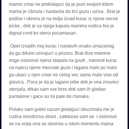
mamin cmar ne prekidajuci da je puni svojom kitom
mama je ciknula i nastavila da trci guzu i uziva . Brat je
podize i okrenu je na ledja izvad kurac iz njene socne
picke , dok je sa njega kapala mamina vodica bio je
dignut cvrst ko stena pozamasan .
Opet izvadih moj kurac i nastavih onako umazanog
da ga drkam uzivajuci u prizoru. Brat dize mamine
noge oslonivsi njena stopala na grudi , namesti kurac
na rupicu njene mesnate guze i lagano malo po malo
ga ubaci u njen cmar ne celog vec samo malo vise od
glavica . Poco je da je lagano jebe dok je ona zmureci
stenjala, drkao sam sve brze dok sam ih gledao
pantalone i gace su mi pale do clanaka .
Polako sam gubio razum gledajuci obuzimala me je
cudna neizdrziva strast , zateturao sam se i oslonivsi
se na vrata ona se otvorise u istom momentu mama