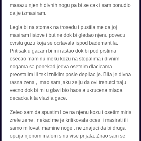
masazu njenih divnih nogu pa bi se cak i sam ponudio
da je izmasiram.
Legla bi na stomak na trosedu i pustila me da joj
masiram listove i butine dok bi gledao njenu povecu
cvrstu guzu koja se ocrtavala ispod bademantila.
Pritisak u gacam bi mi rastao dok bi pod prstima
osecao maminu meku kozu na stopalima i divnim
nogama sa ponekad jedva osetnim dlacicama
preostalim ili tek izniklim posle depilacije. Bila je divna
rasna zena , imao sam jaku zelju da ovi trenutci traju
vecno dok bi mi u glavi bio haos a ukrucena mlada
decacka kita vlazila gace.
Zeleo sam da spustim lice na njenu kozu i osetim miris
zrele zene , nekad me je kritikovala oces li masirati ili
samo milovati mamine noge , ne znajuci da bi druga
opcija njenom malom sinu vise prijala. Znao sam se