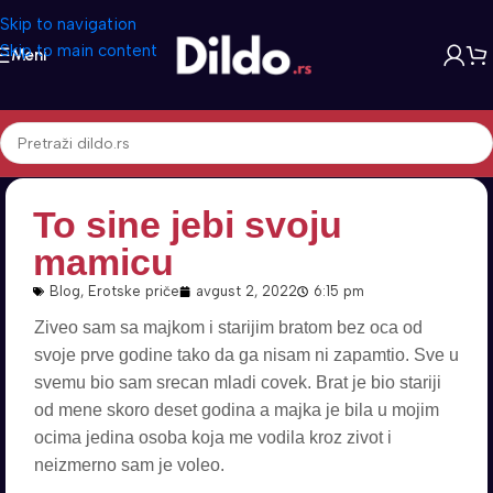
Skip to navigation
Skip to main content
Meni
To sine jebi svoju
mamicu
Blog
,
Erotske priče
avgust 2, 2022
6:15 pm
Ziveo sam sa majkom i starijim bratom bez oca od
svoje prve godine tako da ga nisam ni zapamtio. Sve u
svemu bio sam srecan mladi covek. Brat je bio stariji
od mene skoro deset godina a majka je bila u mojim
ocima jedina osoba koja me vodila kroz zivot i
neizmerno sam je voleo.