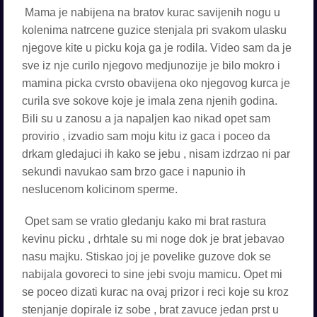
Mama je nabijena na bratov kurac savijenih nogu u
kolenima natrcene guzice stenjala pri svakom ulasku
njegove kite u picku koja ga je rodila. Video sam da je
sve iz nje curilo njegovo medjunozije je bilo mokro i
mamina picka cvrsto obavijena oko njegovog kurca je
curila sve sokove koje je imala zena njenih godina.
Bili su u zanosu a ja napaljen kao nikad opet sam
provirio , izvadio sam moju kitu iz gaca i poceo da
drkam gledajuci ih kako se jebu , nisam izdrzao ni par
sekundi navukao sam brzo gace i napunio ih
neslucenom kolicinom sperme.
Opet sam se vratio gledanju kako mi brat rastura
kevinu picku , drhtale su mi noge dok je brat jebavao
nasu majku. Stiskao joj je povelike guzove dok se
nabijala govoreci to sine jebi svoju mamicu. Opet mi
se poceo dizati kurac na ovaj prizor i reci koje su kroz
stenjanje dopirale iz sobe , brat zavuce jedan prst u