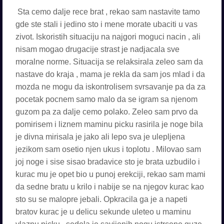
Sta cemo dalje rece brat , rekao sam nastavite tamo
gde ste stali i jedino sto i mene morate ubaciti u vas
zivot. Iskoristih situaciju na najgori moguci nacin , ali
nisam mogao drugacije strast je nadjacala sve
moralne norme. Situacija se relaksirala zeleo sam da
nastave do kraja , mama je rekla da sam jos mlad i da
mozda ne mogu da iskontrolisem svrsavanje pa da za
pocetak pocnem samo malo da se igram sa njenom
guzom pa za dalje cemo polako. Zeleo sam prvo da
pomirisem i liznem maminu picku rasirila je noge bila
je divna mirisala je jako ali lepo sva je ulepljena
jezikom sam osetio njen ukus i toplotu . Milovao sam
joj noge i sise sisao bradavice sto je brata uzbudilo i
kurac mu je opet bio u punoj erekciji, rekao sam mami
da sedne bratu u krilo i nabije se na njegov kurac kao
sto su se malopre jebali. Opkracila ga je a napeti
bratov kurac je u delicu sekunde uleteo u maminu