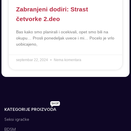
Zabranjeni dodiri: Strast
četvorke 2.deo
Bas kako smo planirali i ocekivali, opet smo bili na
okupu… Prosli ponedeljak uvece i mi… Pocelo je vrlo
uobicajeno,
septembar 22, 2024
Nema komentara
SHOP
KATEGORIJE PROIZVODA
Seksi igračke
BDSM