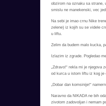
obzirom na oznaku sa strane, u
smislu ne manekenski, vec jed
Na sebi je imao crnu Nike tren
zelene) iz kojih su se videle 
u liftu.
Zelim da budem malo kucka, p
Izlazim iz zgrade. Pogledao me 
„Zdravo!“ rekla mi je njegova 
od kurca u istom liftu iz kog j
„Dobar dan komsinije!“ namern
Naravno da NIKADA ne bih odao 
zivotom zadovoljan i nemam pot