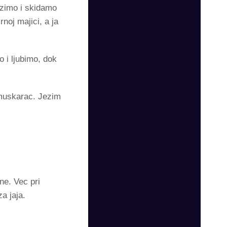
lazimo i skidamo
noj majici, a ja
 i ljubimo, dok
 muskarac. Jezim
.
ne. Vec pri
za jaja.