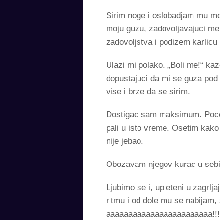
Sirim noge i oslobadjam mu moj
moju guzu, zadovoljavajuci me
zadovoljstva i podizem karlicu
Ulazi mi polako. „Boli me!“ ka
dopustajuci da mi se guza pod 
vise i brze da se sirim.
Dostigao sam maksimum. Poceo 
pali u isto vreme. Osetim kako
nije jebao.
Obozavam njegov kurac u sebi
Ljubimo se i, upleteni u zagrl
ritmu i od dole mu se nabijam, 
aaaaaaaaaaaaaaaaaaaaaaaa!!!“ 