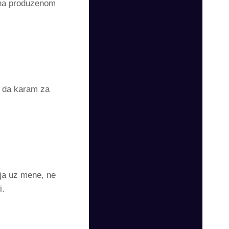
e na produzenom
a da karam za
bija uz mene, ne
i.