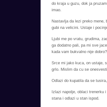
do kraja u guzu, dok ja pruzam 
imao.
Nastavlja da lezi preko mene, 
gubi na velicini. Ustaje i pocin
Ljubi me po vratu, grudima, za
ga dodatno pali, pa mi sve jac
kada vam bukvalno nije dobro?
Srce mi jako kuca, on ustaje, 
grlo. Mislim da cu se onesvest
Odlazi do kupatila da se tusira
Izlazi napolje, oblaci trenerku 
stana i odlazi u stan ispod.