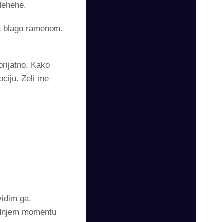
 Hehehe.
ga blago ramenom.
rijatno. Kako
ociju. Zeli me
vidim ga,
ednjem momentu