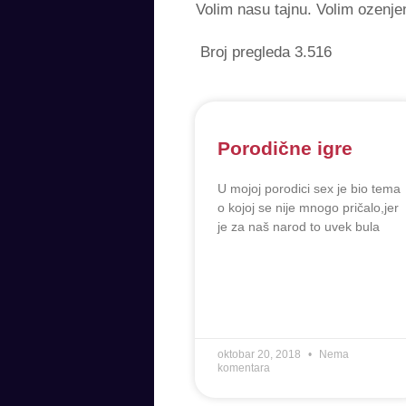
Volim nasu tajnu. Volim ozenj
Broj pregleda
3.516
Porodične igre
U mojoj porodici sex je bio tema
o kojoj se nije mnogo pričalo,jer
je za naš narod to uvek bula
oktobar 20, 2018
Nema
komentara