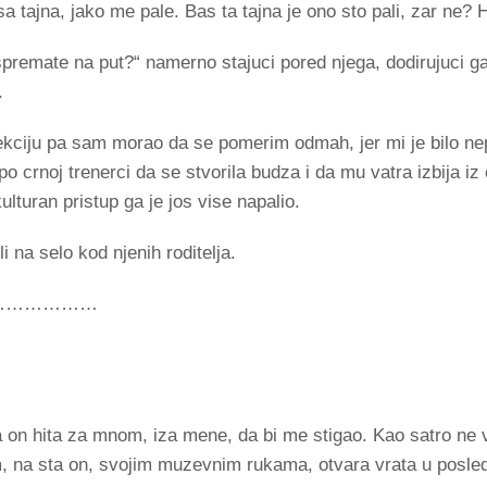
a tajna, jako me pale. Bas ta tajna je ono sto pali, zar ne?
spremate na put?“ namerno stajuci pored njega, dodirujuci 
u.
kciju pa sam morao da se pomerim odmah, jer mi je bilo nep
o crnoj trenerci da se stvorila budza i da mu vatra izbija iz 
ulturan pristup ga je jos vise napalio.
li na selo kod njenih roditelja.
m……………………
 on hita za mnom, iza mene, da bi me stigao. Kao satro ne 
, na sta on, svojim muzevnim rukama, otvara vrata u posl