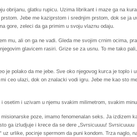
u obrijanu, glatku rupicu. Uzima librikant i maze ga na kura
 prstom. Jebe me kaziprstom i srednjim prstom, dok se ja u
 na gore, zeleci da ga primim u svoju vlaznu odaju.
zem mu, ali on ga ne vadi. Gleda me svojim crnim ocima, pra
njegovim glavicem rasiri. Grize se za usnu. To me tako pali
je polako da me jebe. Sve oko njegovog kurca je toplo i us
 mi ceo ulazi, dok on znalacki vodi igru. Jebe me kao sto m
 i osetim i uzivam u njemu svakim milimetrom, svakim min
jaj misionarske poze, imamo fenomenalan seks. Ja izdizem k
sto ga izludjuje i krece da se dere „Svrsicuuuu! Svrsicuuuu
uz urlike, pocinje spermom da puni kondom. Trza naglo, nab