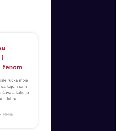
sa
 i
m ženom
sle ručka moja
a sa kojom sam
pričavala kako je
a i dobra
Nema