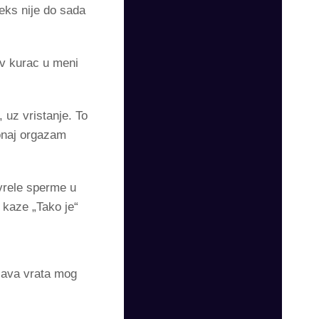
seks nije do sada
ov kurac u meni
 uz vristanje. To
 onaj orgazam
vrele sperme u
 kaze „Tako je“
ucava vrata mog