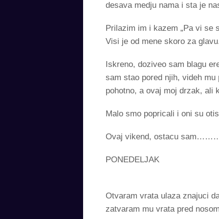
desava medju nama i sta je nas
Prilazim im i kazem „Pa vi se 
Visi je od mene skoro za glav
Iskreno, doziveo sam blagu ere
sam stao pored njih, videh mu p
pohotno, a ovaj moj drzak, ali k
Malo smo popricali i oni su otis
Ovaj vikend, ostacu sa
PONEDELJAK
Otvaram vrata ulaza znajuci da
zatvaram mu vrata pred nosom