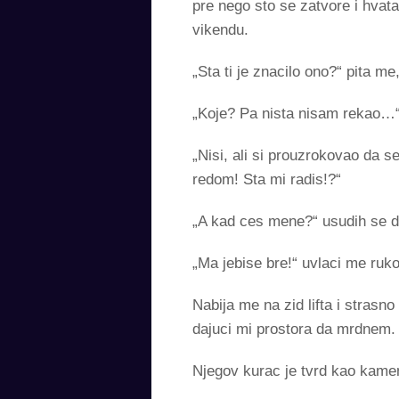
pre nego sto se zatvore i hvat
vikendu.
„Sta ti je znacilo ono?“ pita m
„Koje? Pa nista nisam rekao…
„Nisi, ali si prouzrokovao da 
redom! Sta mi radis!?“
„A kad ces mene?“ usudih se d
„Ma jebise bre!“ uvlaci me ruko
Nabija me na zid lifta i strasno
dajuci mi prostora da mrdnem. 
Njegov kurac je tvrd kao kame