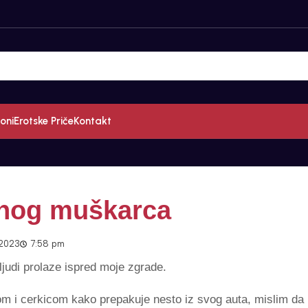
oni
Erotske Priče
Kontakt
enog muškarca
 2023
7:58 pm
judi prolaze ispred moje zgrade.
m i cerkicom kako prepakuje nesto iz svog auta, mislim da 