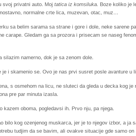
 svoj privatni auto. Moj
tatica iz komsiluka.
Boze koliko je 
nostavno, normalne crte lica, muzevan, otac, muz…
erku sa belim sarama sa strane i gore i dole, neke sarene pa
crne carape. Gledam ga sa prozora i prisecam se naseg fen
a silazim namerno, dok je sa zenom dole.
je i skamenio se. Ovo je nas prvi susret posle avanture u li
zena, s osmehom na licu, ne sluteci da gleda u decka kog je
e ona pre par minuta izasla.
o kazem oboma, pogledavsi ih. Prvo nju, pa njega.
bilo kog ozenjenog muskarca, jer je to njegov izbor, a ja 
rebu tudjim da se bavim, ali ovakve situacije gde samo on 