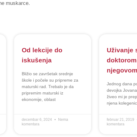
ene muskarce.
Od lekcije do
Uživanje 
iskušenja
doktorom
njegovo
Bližio se završetak srednje
škole i počele su pripreme za
Jednog dana po
maturski rad. Trebalo je da
devojka Jovan
pripremim maturski iz
živeo mi je pre
ekonomije, oblast
njena kolegenic
decembar 6, 2024
Nema
februar 21, 2019
komentara
komentara