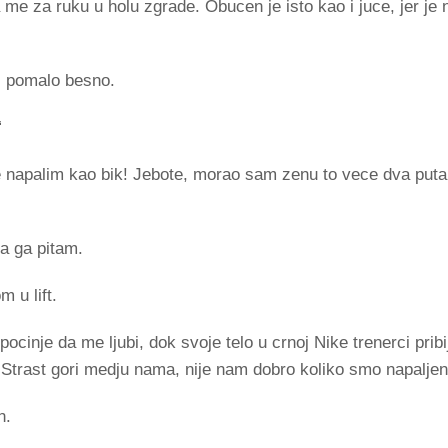
a me za ruku u holu zgrade. Obucen je isto kao i juce, jer j
e, pomalo besno.
“
se napalim kao bik! Jebote, morao sam zenu to vece dva put
a ga pitam.
m u lift.
 pocinje da me ljubi, dok svoje telo u crnoj Nike trenerci pri
Strast gori medju nama, nije nam dobro koliko smo napaljen
n.