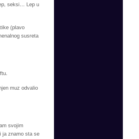
lep, seksi… Lep u
tike (plavo
omenalnog susreta
ftu.
 njen muz odvalio
sam svojim
i ja znamo sta se