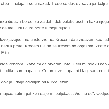
otpor i nabijam se u nazad. Trese se dok svrsava jer bolji 
brzo disuci i boreci se za dah, dok polako osetim kako njeg
je da me ljubi i gura prste u moju rupicu.
dovoljavajuci me u isto vreme. Krecem da svrsavam kao lud,
e nabija prste. Krecem i ja da se tresem od orgazma. Znate
 E to!
skida kondom i kaze mi da otvorim usta. Cedi mi svaku kap 
iti koliko sam napaljen. Gutam sve. Lupa mi blagi samarcic i
, dok ja i dalje odvaljen od kurca lezim.
i majicu, zatim patike i salje mi poljubac. „Vidimo se“. Otklj