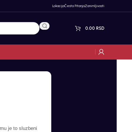
Lokacija
Česta Pitanja
Zanimljivosti
0.00
RSD
mu je to sluzbeni