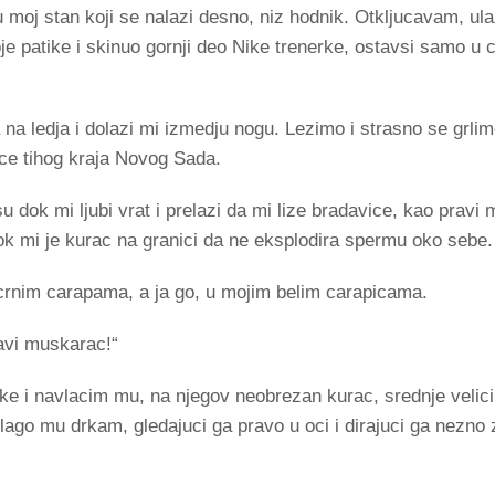
 u moj stan koji se nalazi desno, niz hodnik. Otkljucavam, u
je patike i skinuo gornji deo Nike trenerke, ostavsi samo u cr
a ledja i dolazi mi izmedju nogu. Lezimo i strasno se grlimo
nace tihog kraja Novog Sada.
 dok mi ljubi vrat i prelazi da mi lize bradavice, kao pravi
dok mi je kurac na granici da ne eksplodira spermu oko sebe
u crnim carapama, a ja go, u mojim belim carapicama.
avi muskarac!“
e i navlacim mu, na njegov neobrezan kurac, srednje velici
go mu drkam, gledajuci ga pravo u oci i dirajuci ga nezno 