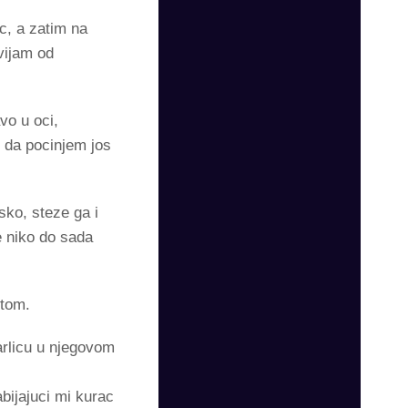
c, a zatim na
vijam od
vo u oci,
, da pocinjem jos
ko, steze ga i
e niko do sada
utom.
arlicu u njegovom
ijajuci mi kurac