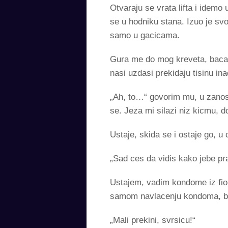
Otvaraju se vrata lifta i idemo
se u hodniku stana. Izuo je svo
samo u gacicama.
Gura me do mog kreveta, baca n
nasi uzdasi prekidaju tisinu i
„Ah, to…“ govorim mu, u zanosu
se. Jeza mi silazi niz kicmu, 
Ustaje, skida se i ostaje go, 
„Sad ces da vidis kako jebe pr
Ustajem, vadim kondome iz fiok
samom navlacenju kondoma, bla
„Mali prekini, svrsicu!“