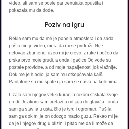
video, ali sam se posle par trenutaka opustila i
pokazala mu da dođe.
Poziv na igru
Rekla sam mu da me je ponela atmosfera i da sada
pošto me je video, mora da mi se pridruži. Nije
delovao zbunjeno, uzeo mi je crevo iz ruke i počeo da
prska prvo moje grudi, a onda i gaćice.Od vode su
postale providne, a od moje napaljenosti još vlažnije.
Dok me je hladio, ja sam mu otkopčavala kaiš.
Pantalone su mu spale i ja sam se našla na kolenima.
Lizala sam njegov veliki kurac, a rukom stiskala svoje
grudi. Jezikom sam prelazila od jaja do glavića i onda
sam ga stavila u usta. Bio je tvrd i ogroman. Pušila
sam ga dok mi je on odozgo mazio guzu. Rekao mi je
da je i njegov drug u blizini i pitao me da li može da