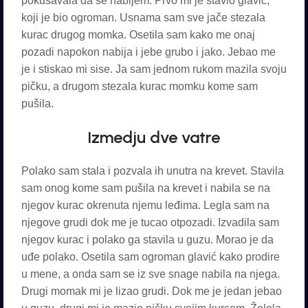
pokušavala da se nabijem. Prvo mi je stavio glavić,
koji je bio ogroman. Usnama sam sve jače stezala
kurac drugog momka. Osetila sam kako me onaj
pozadi napokon nabija i jebe grubo i jako. Jebao me
je i stiskao mi sise. Ja sam jednom rukom mazila svoju
pičku, a drugom stezala kurac momku kome sam
pušila.
Izmedju dve vatre
Polako sam stala i pozvala ih unutra na krevet. Stavila
sam onog kome sam pušila na krevet i nabila se na
njegov kurac okrenuta njemu leđima. Legla sam na
njegove grudi dok me je tucao otpozadi. Izvadila sam
njegov kurac i polako ga stavila u guzu. Morao je da
uđe polako. Osetila sam ogroman glavić kako prodire
u mene, a onda sam se iz sve snage nabila na njega.
Drugi momak mi je lizao grudi. Dok me je jedan jebao