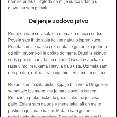
nam se pridruži. Izgleda da mi je sunce udarilo u
glavu, pa sam pristala.
Deljenje zadovoljstva
Pridružio nam se visok, crn momak u majici i šortsu.
Povela sam ih do stola koji se nalazio ispred kuće.
Popela sam se na sto i okrenula se guzom ka jednom
od njih, prvom koji je došao do mene. Drugi je skinuo
šorts i počela sam da mu drkam. Osećala sam kako
raste u mojim rukama i stavila ga u usta. Uzimala sam
deo po deo, dok na kraju nije bio ceo u mojim ustima.
Rukom sam mazila pičku, koja je bila vrela. Drugi, koji
se nalazio iza mene, me je mazio svojim kurcem.
Prelazio je preko pičke do guze i tako me još više
palio. Želela sam da uđe u mene jako, ali on me je
pustio da još malo tražim. Mrdala sam guzom i