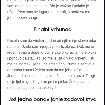
u guzu, drugi mi je mazio pičku svojim kurcem. Želela
sam da ga osetim u sebi. Bio je vlažan i polako je
ušao. Prvo smo se lagano pomerali, a onda su me
jebali iz sve snage.
Finalni vrhunac
Počela sam da vrištim i jedan od njih mi je stavio ruku
na usta. Uzela sam njegov prst i lizala ga. Dok me je
jedan jebao u dupe, drugi je vadio kurac iz moje pičke
i ponovo ga stavljao. To me je izluđivalo. Okrenuli su
me na stomak i jebali naizmenično. Primala sam dva
ogromna kurca i želela sam da me jebu još dugo.
Jedan od njih je kleko i jako ušao u moju guzu. Drugi
mi je ljubio grudi i gurao prst u pičku. Želela sam da
me obojica jebu i da tako svršim.
Još jedno ponavljanje zadovoljstva