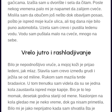
gaćicama. Izašla sam u dvorište i sela da čitam. Posle
nekog vremena palo mi je napamet da zalijem cveće.
Mislila sam da obučem još nešto dok obavljam posao,
pošto je ispred moje kuće ulica, ali tog dana nije bilo
puno automobila. Uzela sam crevo i pustila ledenu
vodu. Vodu sam puštala malo na cveće, mnogo na
sebe.
Vrelo jutro i rashladjivanje
Bilo je nepodnošljivo vruće, a mojoj koži je prijao
ledeni, jak mlaz. Stavila sam crevo između grudi i
ježila se od miline. Rukom sam mazila tvrde
bradavice. U tom trenutku sam videla da su se jedna
kola zaustavila ispred moje kapije. Bio je to lep
momak, desetak godina stariji od mene. Naslonjen na
kola gledao me je neko vreme, dok ga nisam primetila.
Bilo mi je jako neprijatno kada sam shvatila šta je