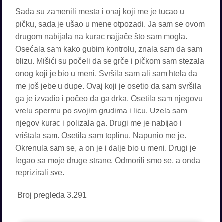
Sada su zamenili mesta i onaj koji me je tucao u
pičku, sada je ušao u mene otpozadi. Ja sam se ovom
drugom nabijala na kurac najjače što sam mogla.
Osećala sam kako gubim kontrolu, znala sam da sam
blizu. Mišići su počeli da se grče i pičkom sam stezala
onog koji je bio u meni. Svršila sam ali sam htela da
me još jebe u dupe. Ovaj koji je osetio da sam svršila
ga je izvadio i počeo da ga drka. Osetila sam njegovu
vrelu spermu po svojim grudima i licu. Uzela sam
njegov kurac i polizala ga. Drugi me je nabijao i
vrištala sam. Osetila sam toplinu. Napunio me je.
Okrenula sam se, a on je i dalje bio u meni. Drugi je
legao sa moje druge strane. Odmorili smo se, a onda
reprizirali sve.
Broj pregleda
3.291