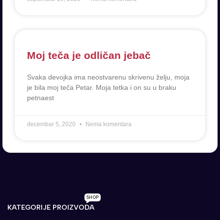
Moj teča je odličan jebač
Svaka devojka ima neostvarenu skrivenu želju, moja
je bila moj teča Petar. Moja tetka i on su u braku
petnaest
decembar 5, 2020
Nema komentara
SHOP
KATEGORIJE PROIZVODA