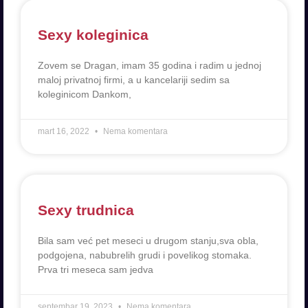
Sexy koleginica
Zovem se Dragan, imam 35 godina i radim u jednoj
maloj privatnoj firmi, a u kancelariji sedim sa
koleginicom Dankom,
mart 16, 2022
Nema komentara
Sexy trudnica
Bila sam već pet meseci u drugom stanju,sva obla,
podgojena, nabubrelih grudi i povelikog stomaka.
Prva tri meseca sam jedva
septembar 19, 2023
Nema komentara