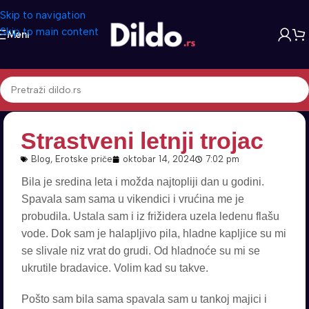
Skip to navigation
Skip to main content
Meni
Strastveni letnji trojac
Blog
,
Erotske priče
oktobar 14, 2024
7:02 pm
Bila je sredina leta i možda najtopliji dan u godini.
Spavala sam sama u vikendici i vrućina me je
probudila. Ustala sam i iz frižidera uzela ledenu flašu
vode. Dok sam je halapljivo pila, hladne kapljice su mi
se slivale niz vrat do grudi. Od hladnoće su mi se
ukrutile bradavice. Volim kad su takve.
Pošto sam bila sama spavala sam u tankoj majici i