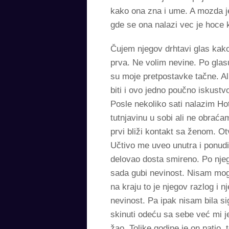
kako ona zna i ume. A mozda je
gde se ona nalazi vec je hoce k
Čujem njegov drhtavi glas kako
prva. Ne volim nevine. Po glasu
su moje pretpostavke tačne. Al
biti i ovo jedno poučno iskustv
Posle nekoliko sati nalazim H
tutnjavinu u sobi ali ne obrać
prvi bliži kontakt sa ženom. O
Učtivo me uveo unutra i ponudi
delovao dosta smireno. Po njeg
sada gubi nevinost. Nisam mog
na kraju to je njegov razlog i
nevinost. Pa ipak nisam bila s
skinuti odeću sa sebe već mi j
žao. Tolike godine je on patio,