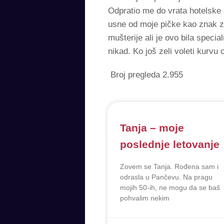
Odpratio me do vrata hotelske 
usne od moje pičke kao znak za
mušterije ali je ovo bila specia
nikad. Ko još zeli voleti kurvu 
Broj pregleda
2.955
Tanja – moje
poslednje letovanje
Zovem se Tanja. Rođena sam i
odrasla u Pančevu. Na pragu
mojih 50-ih, ne mogu da se baš
pohvalim nekim