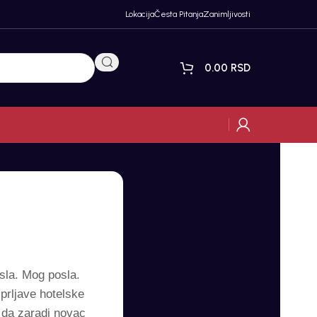
Lokacija
Česta Pitanja
Zanimljivosti
0.00
RSD
sla. Mog posla.
prljave hotelske
 da zaradi novac