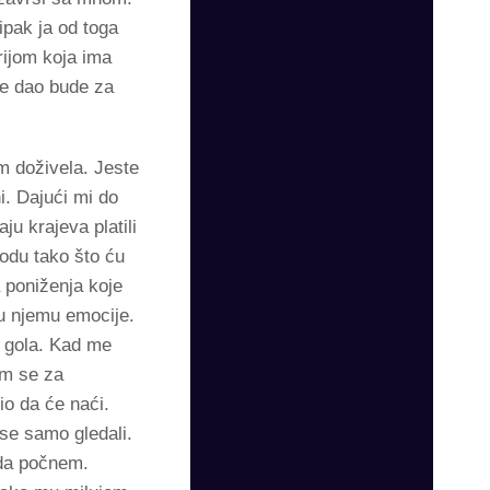
ipak ja od toga
rijom koja ima
je dao bude za
 doživela. Jeste
i. Dajući mi do
u krajeva platili
odu tako što ću
 poniženja koje
 u njemu emocije.
e gola. Kad me
am se za
io da će naći.
se samo gledali.
 da počnem.