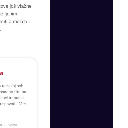
gove još vlažne
e ljubim
esiti a možda i
.
ja
 u svojoj sobi
dosadan film na
juci trenutak
prispavati…Vec
18
Nema