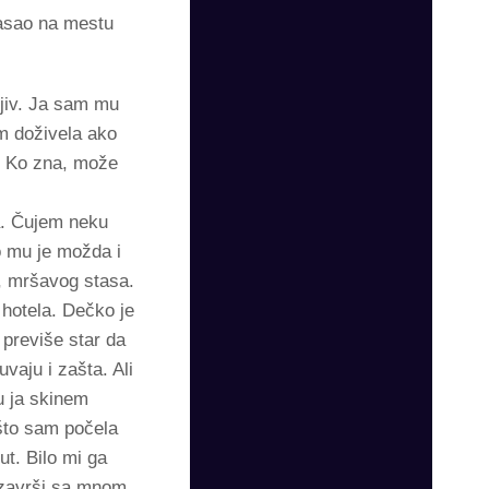
nasao na mestu
ljiv. Ja sam mu
am doživela ako
m. Ko zna, može
a. Čujem neku
o mu je možda i
e, mršavog stasa.
 hotela. Dečko je
 previše star da
aju i zašta. Ali
u ja skinem
 što sam počela
t. Bilo mi ga
a završi sa mnom.