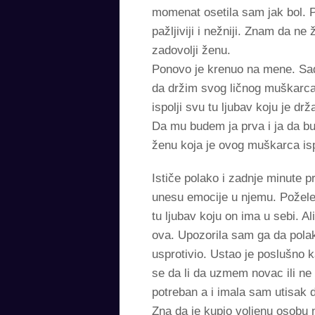
momenat osetila sam jak bol. P
pažljiviji i nežniji. Znam da n
zadovolji ženu.
Ponovo je krenuo na mene. Sad
da držim svog ličnog muškarca u
ispolji svu tu ljubav koju je
Da mu budem ja prva i ja da bu
ženu koja je ovog muškarca isp
Ističe polako i zadnje minute 
unesu emocije u njemu. Požele
tu ljubav koju on ima u sebi. A
ova. Upozorila sam ga da polako
usprotivio. Ustao je poslušno k
se da li da uzmem novac ili ne 
potreban a i imala sam utisak 
Zna da je kupio voljenu osobu n