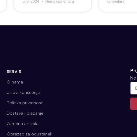
jul 9, 2024
Nema komentara
komentara
Pri
SERVIS
Ne 
O nama
Uslovi korišćenja
Politika privatnosti
Dostava i plaćanje
Alt
Zamena artikala
Obrazac za odustanak