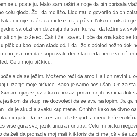
sam se u postelju. Malo sam raširila noge da bih obrisala vla
 celu gleda. Želi da me liže. Lice mu je govorilo da on zaist
 Niko mi nije tražio da mi liže moju pičku. Niko mi nikad nij
o gadno sa obzirom da znaju da sam kurva i da ležim sa sv
ali on je to želeo. Čak i želi savet. Hoće da zna kako se to 
 pičkicu kao jedan sladoled. I da liže sladoled nežno dok 
tako i on jezikom da skupi svaki deo sladoleda nedozvoleći m
led. Celu moju pičkicu.
počela da se ježim. Možemo reći da smo i ja i on nevini u 
tanju lizanje moje pičkice. Kako je samo poslušan. On zaista
Osećam njegov jezik kako prelazi preko mojih usmina dok sa
jezikom da skupi ne dozvoleći da se sva rastopim. Ja ga 
on i dalje skuplja svaku kap mene. Ohhhhh kako se divno 
ako mi godi. Da ne prestane dokle god iz mene teče erotična
oš više gura svoj jezik unutra i unutra. Celu mi pičku njego
ao da želi da pronadje moj mali kliktoris da bi me još više uzb