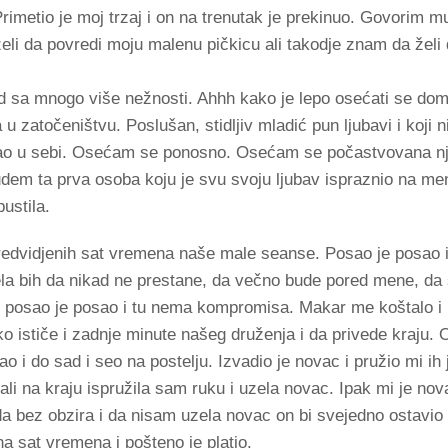
rimetio je moj trzaj i on na trenutak je prekinuo. Govorim m
e želi da povredi moju malenu pičkicu ali takodje znam da želi
 sa mnogo više nežnosti. Ahhh kako je lepo osećati se do
 zatočeništvu. Poslušan, stidljiv mladić pun ljubavi i koji 
 držao u sebi. Osećam se ponosno. Osećam se počastvovana 
dem ta prva osoba koju je svu svoju ljubav ispraznio na men
ustila.
predvidjenih sat vremena naše male seanse. Posao je posao 
la bih da nikad ne prestane, da večno bude pored mene, da
li posao je posao i tu nema kompromisa. Makar me koštalo i p
 ističe i zadnje minute našeg druženja i da privede kraju. O
ao i do sad i seo na postelju. Izvadio je novac i pružio mi i
ali na kraju ispružila sam ruku i uzela novac. Ipak mi je no
da bez obzira i da nisam uzela novac on bi svejedno ostavio 
a sat vremena i pošteno je platio.