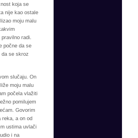
žnost koja se
a nije kao ostale
e lizao moju malu
akakvim
pravilno radi.
ne počne da se
u da se skroz
ovom slučaju. On
 liže moju malu
m počela vlažiti
nežno pomilujem
osećam. Govorim
 reka, a on od
vim ustima uvlači
udio i na