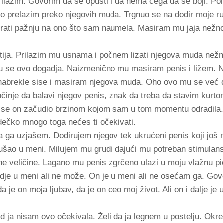
prilazim. Govorim da se opusti i da nema čega da se boji. P
no prelazim preko njegovih muda. Trgnuo se na dodir moje r
brati pažnju na ono što sam naumela. Masiram mu jaja nežn
stija. Prilazim mu usnama i počnem lizati njegova muda ne
u se ovo dogadja. Naizmenično mu masiram penis i ližem. 
nabrekle sise i masiram njegova muda. Oho ovo mu se već 
činje da balavi njegov penis, znak da treba da stavim kurt
 se on začudio brzinom kojom sam u tom momentu odradila. 
 dečko mnogo toga nećes ti očekivati.
 ga uzjašem. Dodirujem njegov tek ukrućeni penis koji još n
i ušao u meni. Milujem mu grudi dajući mu potreban stimulan
ebne veličine. Lagano mu penis zgrčeno ulazi u moju vlažnu p
dje u meni ali ne može. On je u meni ali ne osećam ga. Gov
 je on moja ljubav, da je on ceo moj život. Ali on i dalje je u
 ja nisam ovo očekivala. Želi da ja legnem u postelju. Okr