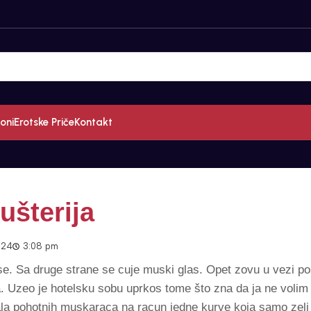
oni
Erotske Priče
Kontakt
ušterija
024
3:08 pm
 se. Sa druge strane se cuje muski glas. Opet zovu u vezi po
. Uzeo je hotelsku sobu uprkos tome što zna da ja ne volim 
ala pohotnih muskaraca na racun jedne kurve koja samo zeli