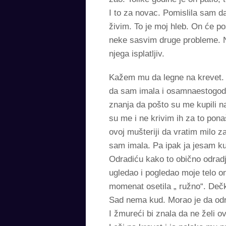
I to za novac. Pomislila sam da
živim. To je moj hleb. On će po
neke sasvim druge probleme. Ne
njega isplatljiv.
Kažem mu da legne na krevet. 
da sam imala i osamnaestogodiš
znanja da pošto su me kupili na
su me i ne krivim ih za to pon
ovoj mušteriji da vratim milo 
sam imala. Pa ipak ja jesam ku
Odradiću kako to obično odradj
ugledao i pogledao moje telo o
momenat osetila „ ružno“. Dečk
Sad nema kud. Morao je da odr
I žmureći bi znala da ne želi 