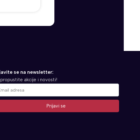
javite se na newsletter:
propustite akcije i novosti!
Prijavi se
ernative: