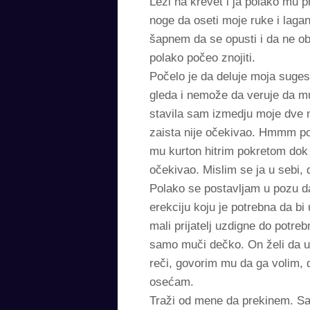
Leži na krevet i ja polako mu 
noge da oseti moje ruke i laga
šapnem da se opusti i da ne o
polako počeo znojiti.
Počelo je da deluje moja suge
gleda i nemože da veruje da m
stavila sam izmedju moje dve 
zaista nije očekivao. Hmmm po
mu kurton hitrim pokretom dok
očekivao. Mislim se ja u sebi,
Polako se postavljam u pozu da
erekciju koju je potrebna da b
mali prijatelj uzdigne do potr
samo muči dečko. On želi da u
reči, govorim mu da ga volim, da
osećam.
Traži od mene da prekinem. Sad