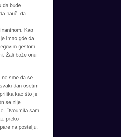
u da bude
 da nauči da
minantnom. Kao
nije imao gde da
njegovim gestom.
i. Žali bože onu
i ne sme da se
 svaki dan osetim
rilika kao što je
n se nije
h je. Dvoumila sam
vac preko
pare na postelju.