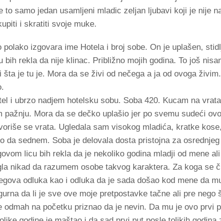
 to samo jedan usamljeni mladic zeljan ljubavi koji je nije 
upiti i skratiti svoje muke.
 polako izgovara ime Hotela i broj sobe. On je uplašen, stid
 bih rekla da nije klinac. Približno mojih godina. To još nis
i šta je tu je. Mora da se živi od nečega a ja od ovoga živi
o.
otel i ubrzo nadjem hotelsku sobu. Soba 420. Kucam na vrat
am pažnju. Mora da se dečko uplašio jer po svemu sudeći ov
tvoriše se vrata. Ugledala sam visokog mladića, kratke kos
o da sednem. Soba je delovala dosta pristojna za osrednjeg
ovom licu bih rekla da je nekoliko godina mladji od mene ali
la nikad da razumem osobe takvog karaktera. Za koga se čuv
 njegova odluka kao i odluka da je sada došao kod mene da m
igurna da li je sve ove moje pretpostavke tačne ali pre nego
e odmah na početku priznao da je nevin. Da mu je ovo prvi pu
 tolike godine je maštao i da sad prvi put posle tolikih godin