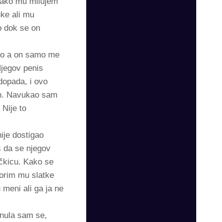
olako mu milujem
uke ali mu
o dok se on
žno a on samo me
Njegov penis
dopada, i ovo
on. Navukao sam
Nije to
ije dostigao
s da se njegov
ičkicu. Kako se
orim mu slatke
 meni ali ga ja ne
enula sam se,