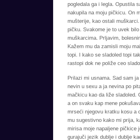
pogledala ga i legla. Opustila 
nakupila na moju pičkicu. On me
mušterije, kao ostali muškarci.
pičku. Svakome je to uvek bil
muškarcima. Prljavim, bolesnim 
Kažem mu da zamisli moju malu
topi. I kako se sladoled topi 
rastopi dok ne poliže ceo slado
Prilazi mi usnama. Sad sam ja 
nevin u sexu a ja nevina po pi
mačkicu kao da liže sladoled. 
a on svaku kap mene pokušava 
mrseći njegovu kratku kosu a 
mu sugestivno kako mi prija, k
mirisa moje napaljene pičkice j
gurajuči jezik dublje i dublje k