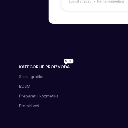
avgust 8, 2025
Nema komentara
SHOP
KATEGORIJE PROIZVODA
Seksi igračke
BDSM
Preparati i kozmetika
Erotski veš