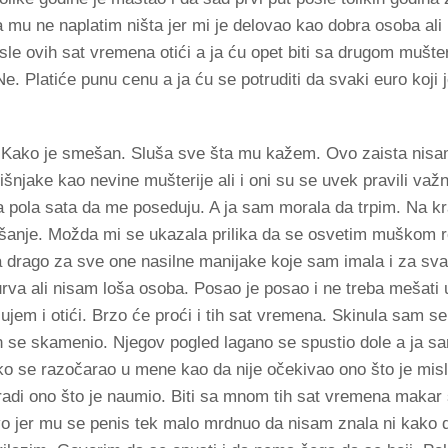
 mu ne naplatim ništa jer mi je delovao kao dobra osoba ali 
sle ovih sat vremena otići a ja ću opet biti sa drugom mušte
. Platiće punu cenu a ja ću se potruditi da svaki euro koji 
Kako je smešan. Sluša sve šta mu kažem. Ovo zaista nisam
njake kao nevine mušterije ali i oni su se uvek pravili važn
 pola sata da me poseduju. A ja sam morala da trpim. Na kraj
ašanje. Možda mi se ukazala prilika da se osvetim muškom r
za drago za sve one nasilne manijake koje sam imala i za sva
rva ali nisam loša osoba. Posao je posao i ne treba mešati
ujem i otići. Brzo će proći i tih sat vremena. Skinula sam s
n se skamenio. Njegov pogled lagano se spustio dole a ja s
o se razočarao u mene kao da nije očekivao ono što je misl
adi ono što je naumio. Biti sa mnom tih sat vremena makar 
ovo jer mu se penis tek malo mrdnuo da nisam znala ni kako