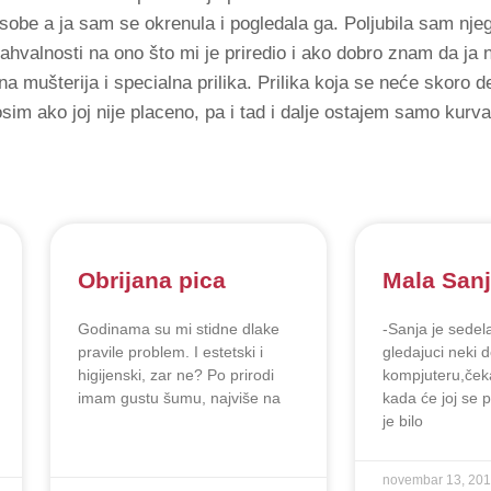
sobe a ja sam se okrenula i pogledala ga. Poljubila sam nje
hvalnosti na ono što mi je priredio i ako dobro znam da ja n
lna mušterija i specialna prilika. Prilika koja se neće skoro d
osim ako joj nije placeno, pa i tad i dalje ostajem samo kurva
Obrijana pica
Mala San
Godinama su mi stidne dlake
-Sanja je sedela
pravile problem. I estetski i
gledajuci neki 
higijenski, zar ne? Po prirodi
kompjuteru,čeka
imam gustu šumu, najviše na
kada će joj se 
je bilo
novembar 13, 20