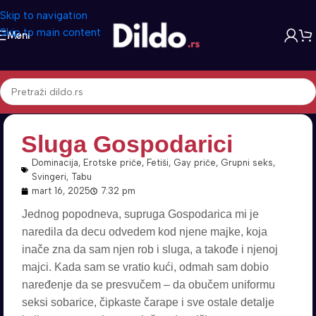
Skip to navigation
Skip to main content
Meni
Sluga Gospodarici
Dominacija
,
Erotske priče
,
Fetiši
,
Gay priče
,
Grupni seks
,
Svingeri
,
Tabu
mart 16, 2025
7:32 pm
Jednog popodneva, supruga Gospodarica mi je
naredila da decu odvedem kod njene majke, koja
inače zna da sam njen rob i sluga, a takođe i njenoj
majci. Kada sam se vratio kući, odmah sam dobio
naređenje da se presvučem – da obučem uniformu
seksi sobarice, čipkaste čarape i sve ostale detalje