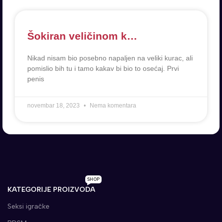
Šokiran veličinom k…
Nikad nisam bio posebno napaljen na veliki kurac, ali
pomislio bih tu i tamo kakav bi bio to osećaj. Prvi
penis
novembar 18, 2023
Nema komentara
SHOP
KATEGORIJE PROIZVODA
Seksi igračke