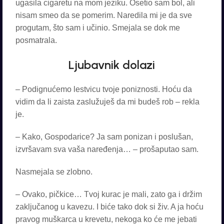
ugasila cigaretu na mom jeziku. Osetio sam bol, ali
nisam smeo da se pomerim. Naredila mi je da sve
progutam, što sam i učinio. Smejala se dok me
posmatrala.
Ljubavnik dolazi
– Podignućemo lestvicu tvoje poniznosti. Hoću da
vidim da li zaista zaslužuješ da mi budeš rob – rekla
je.
– Kako, Gospodarice? Ja sam ponizan i poslušan,
izvršavam sva vaša naređenja… – prošaputao sam.
Nasmejala se zlobno.
– Ovako, pičkice… Tvoj kurac je mali, zato ga i držim
zaključanog u kavezu. I biće tako dok si živ. A ja hoću
pravog muškarca u krevetu, nekoga ko će me jebati