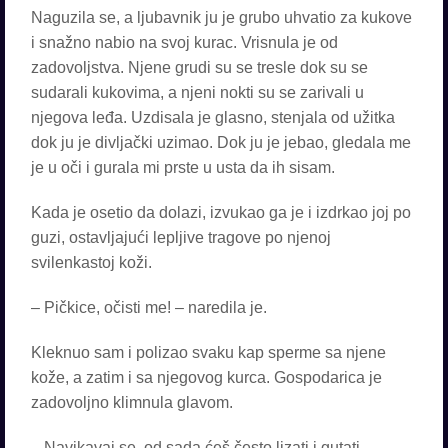
Naguzila se, a ljubavnik ju je grubo uhvatio za kukove
i snažno nabio na svoj kurac. Vrisnula je od
zadovoljstva. Njene grudi su se tresle dok su se
sudarali kukovima, a njeni nokti su se zarivali u
njegova leđa. Uzdisala je glasno, stenjala od užitka
dok ju je divljački uzimao. Dok ju je jebao, gledala me
je u oči i gurala mi prste u usta da ih sisam.
Kada je osetio da dolazi, izvukao ga je i izdrkao joj po
guzi, ostavljajući lepljive tragove po njenoj
svilenkastoj koži.
– Pičkice, očisti me! – naredila je.
Kleknuo sam i polizao svaku kap sperme sa njene
kože, a zatim i sa njegovog kurca. Gospodarica je
zadovoljno klimnula glavom.
– Navikavaj se, od sada ćeš često lizati i gutati