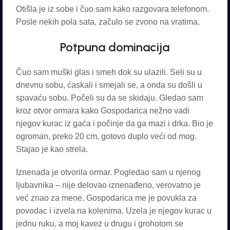
Otišla je iz sobe i čuo sam kako razgovara telefonom.
Posle nekih pola sata, začulo se zvono na vratima.
Potpuna dominacija
Čuo sam muški glas i smeh dok su ulazili. Seli su u
dnevnu sobu, ćaskali i smejali se, a onda su došli u
spavaću sobu. Počeli su da se skidaju. Gledao sam
kroz otvor ormara kako Gospodarica nežno vadi
njegov kurac iz gaća i počinje da ga mazi i drka. Bio je
ogroman, preko 20 cm, gotovo duplo veći od mog.
Stajao je kao strela.
Iznenada je otvorila ormar. Pogledao sam u njenog
ljubavnika – nije delovao iznenađeno, verovatno je
već znao za mene. Gospodarica me je povukla za
povodac i izvela na kolenima. Uzela je njegov kurac u
jednu ruku, a moj kavez u drugu i grohotom se