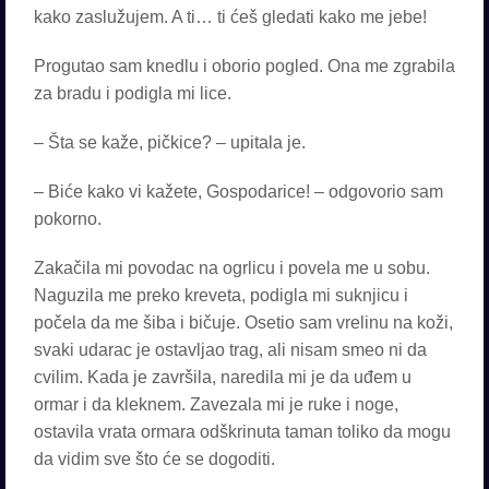
kako zaslužujem. A ti… ti ćeš gledati kako me jebe!
Progutao sam knedlu i oborio pogled. Ona me zgrabila
za bradu i podigla mi lice.
– Šta se kaže, pičkice? – upitala je.
– Biće kako vi kažete, Gospodarice! – odgovorio sam
pokorno.
Zakačila mi povodac na ogrlicu i povela me u sobu.
Naguzila me preko kreveta, podigla mi suknjicu i
počela da me šiba i bičuje. Osetio sam vrelinu na koži,
svaki udarac je ostavljao trag, ali nisam smeo ni da
cvilim. Kada je završila, naredila mi je da uđem u
ormar i da kleknem. Zavezala mi je ruke i noge,
ostavila vrata ormara odškrinuta taman toliko da mogu
da vidim sve što će se dogoditi.