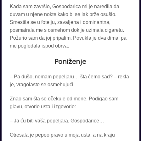
Kada sam završio, Gospodarica mi je naredila da
duvam u njene nokte kako bi se lak brže osušio.
Smestila se u fotelju, zavaljena i dominantna,
posmatrala me s osmehom dok je uzimala cigaretu.
Požurio sam da joj pripalim. Povukla je dva dima, pa
me pogledala ispod obrva.
Poniženje
– Pa dušo, nemam pepeljaru… šta ćemo sad? – rekla
je, vragolasto se osmehujući.
Znao sam šta se očekuje od mene. Podigao sam
glavu, otvorio usta i izgovorio:
– Ja ću biti vaša pepeljara, Gospodarice…
Otresala je pepeo pravo u moja usta, a na kraju