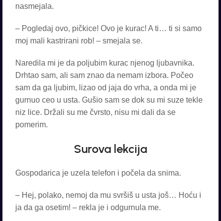
nasmejala.
– Pogledaj ovo, pičkice! Ovo je kurac! A ti… ti si samo
moj mali kastrirani rob! – smejala se.
Naredila mi je da poljubim kurac njenog ljubavnika.
Drhtao sam, ali sam znao da nemam izbora. Počeo
sam da ga ljubim, lizao od jaja do vrha, a onda mi je
gurnuo ceo u usta. Gušio sam se dok su mi suze tekle
niz lice. Držali su me čvrsto, nisu mi dali da se
pomerim.
Surova lekcija
Gospodarica je uzela telefon i počela da snima.
– Hej, polako, nemoj da mu svršiš u usta još… Hoću i
ja da ga osetim! – rekla je i odgurnula me.