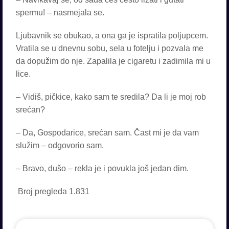
spermu! – nasmejala se.
Ljubavnik se obukao, a ona ga je ispratila poljupcem.
Vratila se u dnevnu sobu, sela u fotelju i pozvala me
da dopužim do nje. Zapalila je cigaretu i zadimila mi u
lice.
– Vidiš, pičkice, kako sam te sredila? Da li je moj rob
srećan?
– Da, Gospodarice, srećan sam. Čast mi je da vam
služim – odgovorio sam.
– Bravo, dušo – rekla je i povukla još jedan dim.
Broj pregleda
1.831