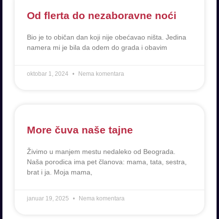
Od flerta do nezaboravne noći
Bio je to običan dan koji nije obećavao ništa. Jedina
namera mi je bila da odem do grada i obavim
oktobar 1, 2024
Nema komentara
More čuva naše tajne
Živimo u manjem mestu nedaleko od Beograda.
Naša porodica ima pet članova: mama, tata, sestra,
brat i ja. Moja mama,
januar 19, 2025
Nema komentara