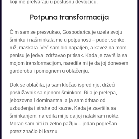
koji me pretvaraju u poslušnu devojčicu.
Potpuna transformacija
Čim sam se presvukao, Gospodarica je uzela svoju
šminku i našminkala me u potpunosti – puder, senke,
ruž, maskara. Već sam bio napaljen, a kavez na mom
penisu je jedva izdržavao pritisak. Kada je završila sa
mojom transformacijom, naredila mi je da joj donesem
garderobu i pomognem u oblačenju.
Dok se oblačila, ja sam klečao ispred nje, držeći
poslužavnik sa njenom šminkom. Bila je prelepa,
jebozovna i dominantna, a ja sam drhtao od
uzbuđenja i straha od kazne. Kada je završila sa
šminkanjem, naredila mi je da joj nalakiram nokte.
Morao sam biti izuzetno pažljiv – jedan pogrešan
potez značio bi kaznu.