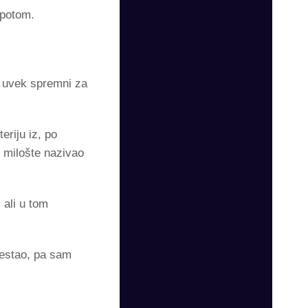
 potom.
, uvek spremni za
eriju iz, po
z milošte nazivao
 ali u tom
nestao, pa sam