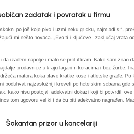
običan zadatak i povratak u firmu
skokni po još koje pivo i uzmi neku gricku, najmlađi si“, pre
žajući mi nešto novaca. „Evo ti i ključeve i zaključaj vrata o
ći da izađem napolje i malo se proluftiram. Kako sam znao
najdalje prodavnice u kraju laganim koracima i bez žurbe. In
održeća matora koka plave kratke kose i atletske građe. Po 
vni poduhvat najzaslužniji kreveti po hotelskim sobama gde 
k, kako nisu postojali adekvatni dokazi koji bi potvrdili ove
nos tom ugovoru veliki i da ću biti adekvatno nagrađen. Ma
Šokantan prizor u kancelariji