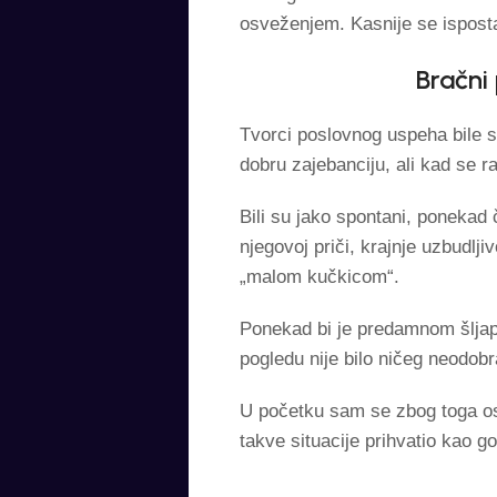
osveženjem. Kasnije se isposta
Bračni
Tvorci poslovnog uspeha bile su
dobru zajebanciju, ali kad se r
Bili su jako spontani, ponekad 
njegovoj priči, krajnje uzbudlj
„malom kučkicom“.
Ponekad bi je predamnom šljapn
pogledu nije bilo ničeg neodob
U početku sam se zbog toga os
takve situacije prihvatio kao g