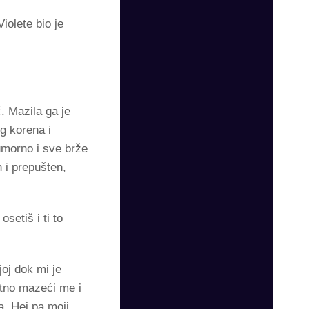
iolete bio je
. Mazila ga je
g korena i
umorno i sve brže
 i prepušten,
setiš i ti to
oj dok mi je
otno mazeći me i
a. Hej pa moji