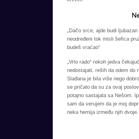
Ne
„Dačo srce, ajde budi ljubazan 
neodređeni tok misli šefica pru
budeš vraćao“
„Vrlo rado“ rekoh jedva čekaju
nedostajati, reših da odem do 
Slađana je bila više nego dobr
se pričalo da su za ovaj poslo
potajno sastajala sa Nešom. Ipa
sam da verujem da je moj dopri
neka hemija između njih dvoje.