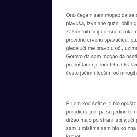
Ono čega nisam mogao da se ota
plavuša, izvajane guze, oblih 
zatvorenih očiju desnom rukom 
providnu crvenu spavaćicu, puza
gledajući me pravo u oči, uzim
Gotovo da sam mogao da osetim
prepuštam njenom telu. Ovakve
često jačim i lepšim od mnogi
Prijem kod šefice je bio opušte
porodični ljudi pa su jedine te
držao malo po strani ispijajuć
sam u mislima sam bio ko zna 
krevet.