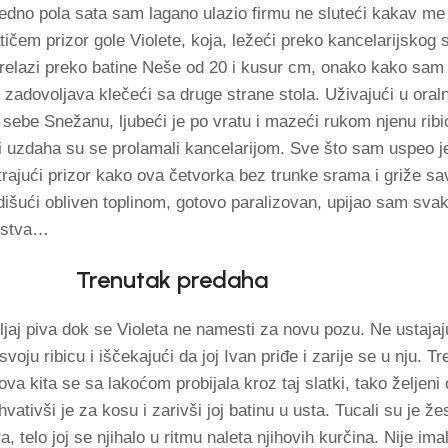
edno pola sata sam lagano ulazio firmu ne sluteći kakav me
atičem prizor gole Violete, koja, ležeći preko kancelarijskog 
elazi preko batine Neše od 20 i kusur cm, onako kako sam 
m zadovoljava klečeći sa druge strane stola. Uživajući u ora
z sebe Snežanu, ljubeći je po vratu i mazeći rukom njenu rib
 uzdaha su se prolamali kancelarijom. Sve što sam uspeo j
ajući prizor kako ova četvorka bez trunke srama i griže sa
išući obliven toplinom, gotovo paralizovan, upijao sam svaki
ljstva…
Trenutak predaha
jaj piva dok se Violeta ne namesti za novu pozu. Ne ustajaju
oju ribicu i iščekajući da joj Ivan priđe i zarije se u nju. T
ova kita se sa lakoćom probijala kroz taj slatki, tako željeni
hvativši je za kosu i zarivši joj batinu u usta. Tucali su je že
ra, telo joj se njihalo u ritmu naleta njihovih kurčina. Nije i