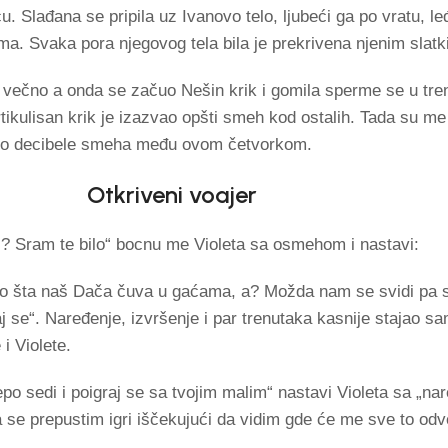
u. Slađana se pripila uz Ivanovo telo, ljubeći ga po vratu, le
ma. Svaka pora njegovog tela bila je prekrivena njenim sla
ti večno a onda se začuo Nešin krik i gomila sperme se u tren
artikulisan krik je izazvao opšti smeh kod ostalih. Tada su m
ačalo decibele smeha među ovom četvorkom.
Otkriveni voajer
eli? Sram te bilo“ bocnu me Violeta sa osmehom i nastavi:
dimo šta naš Dača čuva u gaćama, a? Možda nam se svidi pa
j se“. Naređenje, izvršenje i par trenutaka kasnije stajao s
i Violete.
 sedi i poigraj se sa tvojim malim“ nastavi Violeta sa „nar
 se prepustim igri iščekujući da vidim gde će me sve to odv