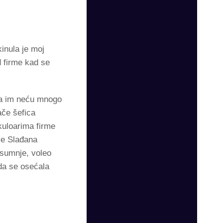
kinula je moj
d firme kad se
 da im neću mnogo
ače šefica
kuloarima firme
se Slađana
 sumnje, voleo
da se osećala