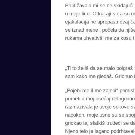
Približavala mi se ne skidajuć
u moje lice. Otkucaji srca su m
ejakulacija ne upropasti ovaj č
se iznad mene i počela da njiš
rukama uhvativši me za kosu i
„Ti to želiš da se malo poigra
sam kako me gledaš. Gricnuo bi
„Pojebi me il me zajebi“ pomisl
primetila moj osećaj nelagodno
razmazivala je svoje sokove sv
napokon, moje usne su se spoj
grickao taj slatkiš trudeći se
Njeno telo je lagano podrhtaval