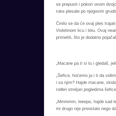
se prepusti i pokori ovom dvojc
ruke plesale po njegovim grudi
Činilo se da će ovaj ples traja
Violetinom licu i telu. Ovaj ne
primetili, što je dodatno poj
„Macane pa ti si tu i gledaš, j
„Šefice, hoćemo ja i ti da vi
i sa njim? Hajde macane, skida
rođen streljan pogledima šefice 
„Mmmmm, leeepo, hajde sad lepo
mi drugo nije preostalo nego da