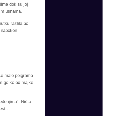
đima dok su joj
tkim usnama.
utku razlila po
e napokon
 se malo poigramo
am go ko od majke
eđenjima“. Ništa
esti.