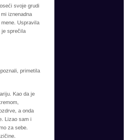
oseći svoje grudi
a mi iznenadna
i mene. Uspravila
je sprečila
oznali, primetila
ariju. Kao da je
 kremom,
nozdrve, a onda
. Lizao sam i
amo za sebe.
zičine.