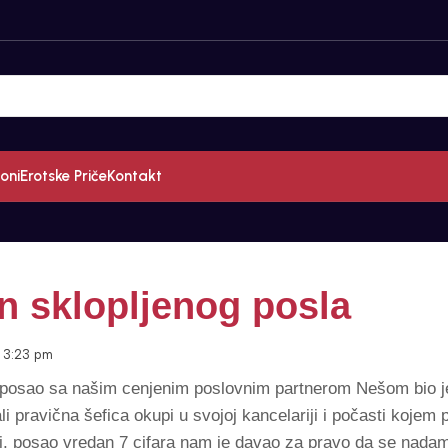
oni
Erotske Priče
Kontakt
n sklopljenog posla
3:23 pm
n posao sa našim cenjenim poslovnim partnerom Nešom bio j
li pravična šefica okupi u svojoj kancelariji i počasti koje
bi, posao vredan 7 cifara nam je davao za pravo da se nada