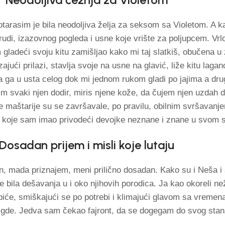
rasim je bila neodoljiva želja za seksom sa Violetom. A kak
grudi, izazovnog pogleda i usne koje vrište za poljupcem. Vr
gladeći svoju kitu zamišljao kako mi taj slatkiš, obučena u 
jući prilazi, stavlja svoje na usne na glavić, liže kitu lag
a ga u usta celog dok mi jednom rukom gladi po jajima a dru
 svaki njen dodir, miris njene kože, da čujem njen uzdah d
 maštarije su se završavale, po pravilu, obilnim svršavan
h koje sam imao privodeći devojke neznane i znane u svom s
Dosadan prijem i misli koje lutaju
n, mada priznajem, meni prilično dosadan. Kako su i Neša i š
me bila dešavanja u i oko njihovih porodica. Ja kao okoreli n
i piće, smiškajući se po potrebi i klimajući glavom sa vreme
gde. Jedva sam čekao fajront, da se dogegam do svog stan