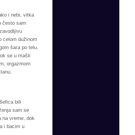
o i nebi, vitka
lo često sam
zavodljivu
ano celom dužinom
gom šara po telu.
ok se u mašti
jem, orgazmom
tanu.
efica bili
eženja sam se
na na vreme, dok
a i bacim u