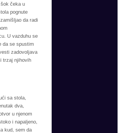
 šok čeka u
stola pognute
zamišljao da radi
lnom
icu. U vazduhu se
e da se spustim
vesti zadovoljava
 trzaj njihovih
ći sa stola,
renutak dva,
 otvor u njenom
stoko i napaljeno,
mala kud, sem da