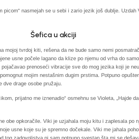
 picom“ nasmejah se u sebi i zario jezik još dublje. Uzdah V
Šefica u akciji
 na mojoj tvrdoj kiti, rešena da ne bude samo nemi posmatrač
jene usne počele lagano da klize po njemu od vrha do samo
 pojačavao prenoseći vibracije sve do mog jezika koji je ne
podpomognut mojim nestašnim dugim prstima. Potpuno opušten
 dve drage osobe pružaju.
ikom, prijatno me iznenadio“ osmehnu se Violeta, „Hajde da o
obe opkoračile. Viki je uzjahala moju kitu i zaplesala po nj
na moje usne koje su je spremno dočekale. Viki me jahala poh
 od tog zadovoljstva ni sam potpuno svestan šta mi se dešav