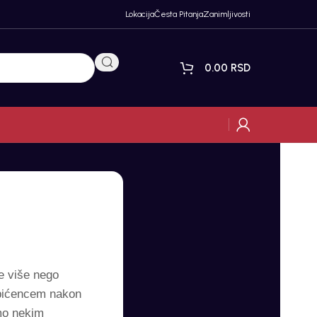
Lokacija
Česta Pitanja
Zanimljivosti
0.00
RSD
e više nego
m pićencem nakon
mo nekim