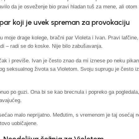
vilo da je osveženje bio pravi hladan tuš za mene, ali otom
 par koji je uvek spreman za provokaciju
 moje drage kolege, bračni par Violeta i Ivan. Pravi lafčine
adi – radi se do koske. Nije bilo zabušavanja.
čak i previše. Ivan je često znao da mi iznese po neku pikant
ivog seksualnog života sa Violetom. Svoju suprugu je često i
uo po guzi. Ona bi se kao brecnula i popreko ga pogledala,
ravajućeg.
ećao malo neprijatno. Međutim, s vremenom je taj osećaj 
otovo uobičajene.
Neodoljiva čežnja za Violetom