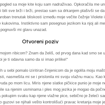
i pogled sa moje kite koju sam nadraživao. Opkoračila me un
i bili sve brži i brži, prestao sam sa drkanjem plašivši se d
aroban trenutak bliskosti između moje večite čežnje Violete 
e kukovima. Instiktivno sam posegnuo jezikom ka njoj ali me 
 pognuvši mi glavu unazad.
Otvoreni poziv
š mojom ribicom? Znam da želiš, od prvog dana kad smo se up
 je ti odavna samo da si imao prilike!“
ih u sebi pomalo iziritiran činjenicom da je ogolila moju mašt
sti, nasmešila mi se i prislonila mi svoju vlažnu macu. Kao
uda po mom licu. Miris njene slatke pičkice punio je moje 
ile sa njenim usminama i ples mog jezika je mogao da počne
 da pokupim svaku kap njene vlažne pice, sebično je želeći s
o guzovi se njihali vešto kontrolišući pravac kretanja moje je