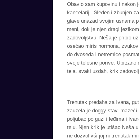
Obavio sam kupovinu i nakon j
kancelariji. Sleđen i zbunjen z
glave unazad svojim usnama pr
meni, dok je njen dragi jeziko
zadovoljstvu, Neša je pribio u
osećao miris hormona, zvukovi
do dvoseda i netremice posmatr
svoje telesne porive. Ubrzano d
tela, svaki uzdah, krik zadovo
Trenutak predaha za Ivana, gutl
zauzela je doggy stav, mazeći sv
poljubac po guzi i leđima i Ivan
telu. Njen krik je utišao Neša u
ne dozvolivši joj ni trenutak mi