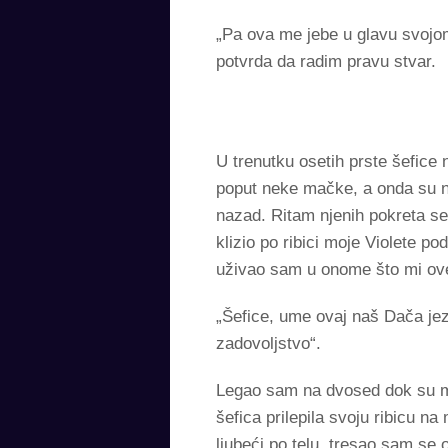
„Pa ova me jebe u glavu svojom
potvrda da radim pravu stvar.
U trenutku osetih prste šefice
poput neke mačke, a onda su n
nazad. Ritam njenih pokreta se
klizio po ribici moje Violete 
uživao sam u onome što mi ove
„Šefice, ume ovaj naš Dača jez
zadovoljstvo“.
Legao sam na dvosed dok su me 
šefica prilepila svoju ribicu 
ljubeći po telu, tresao sam se