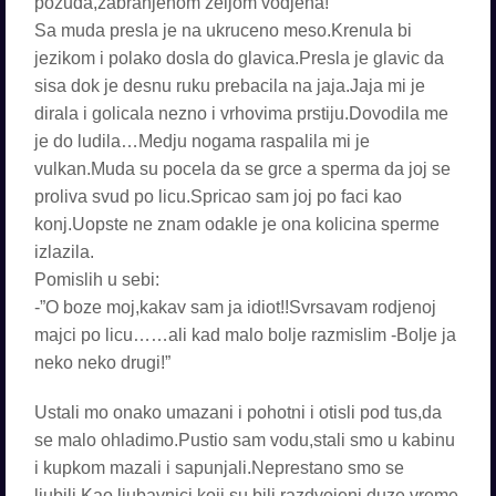
pozuda,zabranjenom zeljom vodjena!
Sa muda presla je na ukruceno meso.Krenula bi
jezikom i polako dosla do glavica.Presla je glavic da
sisa dok je desnu ruku prebacila na jaja.Jaja mi je
dirala i golicala nezno i vrhovima prstiju.Dovodila me
je do ludila…Medju nogama raspalila mi je
vulkan.Muda su pocela da se grce a sperma da joj se
proliva svud po licu.Spricao sam joj po faci kao
konj.Uopste ne znam odakle je ona kolicina sperme
izlazila.
Pomislih u sebi:
-”O boze moj,kakav sam ja idiot!!Svrsavam rodjenoj
majci po licu……ali kad malo bolje razmislim -Bolje ja
neko neko drugi!”
Ustali mo onako umazani i pohotni i otisli pod tus,da
se malo ohladimo.Pustio sam vodu,stali smo u kabinu
i kupkom mazali i sapunjali.Neprestano smo se
ljubili.Kao ljubavnici koji su bili razdvojeni duze vreme