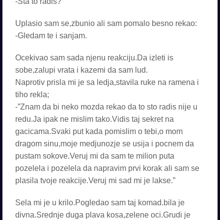
-Sta to radis?
Uplasio sam se,zbunio ali sam pomalo besno rekao:
-Gledam te i sanjam.
Ocekivao sam sada njenu reakciju.Da izleti is
sobe,zalupi vrata i kazemi da sam lud.
Naprotiv prisla mi je sa ledja,stavila ruke na ramena i
tiho rekla;
-”Znam da bi neko mozda rekao da to sto radis nije u
redu.Ja ipak ne mislim tako.Vidis taj sekret na
gacicama.Svaki put kada pomislim o tebi,o mom
dragom sinu,moje medjunozje se usija i pocnem da
pustam sokove.Veruj mi da sam te milion puta
pozelela i pozelela da napravim prvi korak ali sam se
plasila tvoje reakcije.Veruj mi sad mi je lakse.”
Sela mi je u krilo.Pogledao sam taj komad.bila je
divna.Srednje duga plava kosa,zelene oci.Grudi je