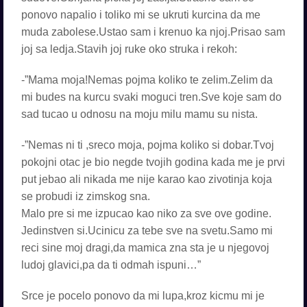
ponovo napalio i toliko mi se ukruti kurcina da me
muda zabolese.Ustao sam i krenuo ka njoj.Prisao sam
joj sa ledja.Stavih joj ruke oko struka i rekoh:
-”Mama moja!Nemas pojma koliko te zelim.Zelim da
mi budes na kurcu svaki moguci tren.Sve koje sam do
sad tucao u odnosu na moju milu mamu su nista.
-”Nemas ni ti ,sreco moja, pojma koliko si dobar.Tvoj
pokojni otac je bio negde tvojih godina kada me je prvi
put jebao ali nikada me nije karao kao zivotinja koja
se probudi iz zimskog sna.
Malo pre si me izpucao kao niko za sve ove godine.
Jedinstven si.Ucinicu za tebe sve na svetu.Samo mi
reci sine moj dragi,da mamica zna sta je u njegovoj
ludoj glavici,pa da ti odmah ispuni…”
Srce je pocelo ponovo da mi lupa,kroz kicmu mi je