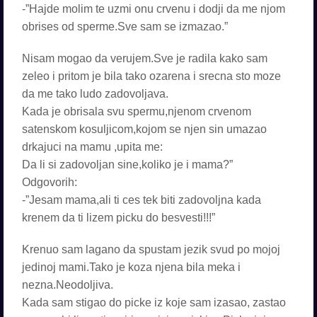
-”Hajde molim te uzmi onu crvenu i dodji da me njom
obrises od sperme.Sve sam se izmazao.”
Nisam mogao da verujem.Sve je radila kako sam
zeleo i pritom je bila tako ozarena i srecna sto moze
da me tako ludo zadovoljava.
Kada je obrisala svu spermu,njenom crvenom
satenskom kosuljicom,kojom se njen sin umazao
drkajuci na mamu ,upita me:
Da li si zadovoljan sine,koliko je i mama?”
Odgovorih:
-”Jesam mama,ali ti ces tek biti zadovoljna kada
krenem da ti lizem picku do besvesti!!!”
Krenuo sam lagano da spustam jezik svud po mojoj
jedinoj mami.Tako je koza njena bila meka i
nezna.Neodoljiva.
Kada sam stigao do picke iz koje sam izasao, zastao