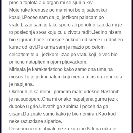
prosla toplota a u organ mi se sjurila krv.
Moje ruke krenuse po maminoj beloj satenskoj
kosulji.Poceo sam da joj jezikom palacam po
vratu.Lizao sam je tako sporo ali pohotno kao da mi je
to poslednja stvar koju cu u zivotu raditi.Jedino nisam
bio siguran hoce li mi srce puknuti od srece ili udrvljen
kurac od krvi.Rukama sam je mazio po celom
celcattom telu , jezikom lizao po vratu koji je vec bio
prilicno natopljen mojom pljuvackom.
Mirisala je karakteristicno kako samo ona ume,na
mosus.To je jedini pafem koji menja miris na zeni koja
je napljena.
Okrenuh je ka meni i pomerih malo udesno.Naslonih
je na sudoperu.Ona mi onako napaljena gurnu jezik
duboko u grlo.Uhvatih ga zubima i poceh da ga
sisam.Da znate samo kako je bio nemiran.Kao kod
neke razuzdane siparice.
Desnom rukom uhvati me za kurcinu.NJena ruka je