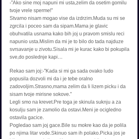
-”Ako sine moj napuni mi usta,zelim da osetim gomilu
tvoje vrele sperme!”
Stvarno nisam mogao vise da izdrzim.Muda su mi se
zgrcila i poceo sam da sipam.Mama je glavic
obuhvatila usnama kako bih joj u pravom smislu reci
napunio usta.Mislim da mi je to bilo do tada najduze
svrsavanje u zivotu.Sisala mi je kurac kako bi pokupila
sve,do poslednje kapi…
Rekao sam joj:-”Kada si mi ga sada ovako ludo
popusila dozvoli mi da i je tebe oralno
zadovoljim.Strasno,mama zelim da li lizem picku i da
sisam tvoje mirisne sokove.”
Legli smo na krevet.Pre toga je skinula suknju a za
kosulju sam je zamolio da ostavi.Meni je ocigledno
ostavila gacice.
Pogledao sam joj gace.Bile su mokre kao da je polila
po njima litar vode.Skinuo sam ih polako.Picka jos je