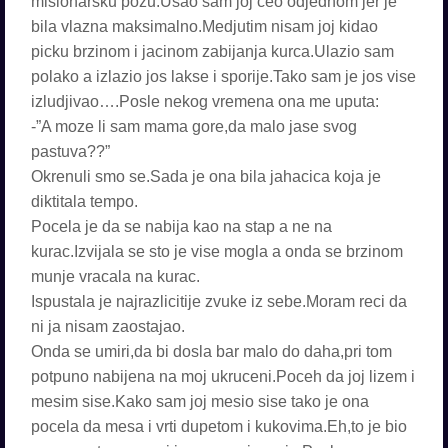
misionarsku pozu.Usao sam joj ceo odjednom jer je
bila vlazna maksimalno.Medjutim nisam joj kidao
picku brzinom i jacinom zabijanja kurca.Ulazio sam
polako a izlazio jos lakse i sporije.Tako sam je jos vise
izludjivao….Posle nekog vremena ona me uputa:
-”A moze li sam mama gore,da malo jase svog
pastuva??”
Okrenuli smo se.Sada je ona bila jahacica koja je
diktitala tempo.
Pocela je da se nabija kao na stap a ne na
kurac.Izvijala se sto je vise mogla a onda se brzinom
munje vracala na kurac.
Ispustala je najrazlicitije zvuke iz sebe.Moram reci da
ni ja nisam zaostajao.
Onda se umiri,da bi dosla bar malo do daha,pri tom
potpuno nabijena na moj ukruceni.Poceh da joj lizem i
mesim sise.Kako sam joj mesio sise tako je ona
pocela da mesa i vrti dupetom i kukovima.Eh,to je bio