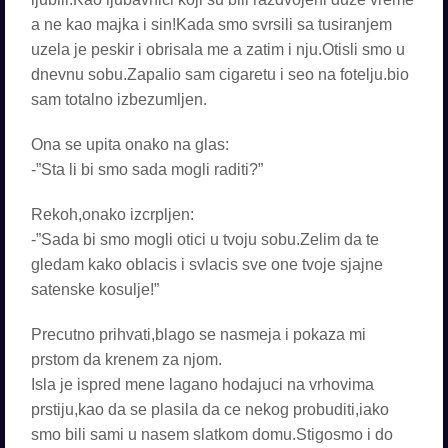
a ne kao majka i sin!Kada smo svrsili sa tusiranjem
uzela je peskir i obrisala me a zatim i nju.Otisli smo u
dnevnu sobu.Zapalio sam cigaretu i seo na fotelju.bio
sam totalno izbezumljen.
Ona se upita onako na glas:
-”Sta li bi smo sada mogli raditi?”
Rekoh,onako izcrpljen:
-”Sada bi smo mogli otici u tvoju sobu.Zelim da te
gledam kako oblacis i svlacis sve one tvoje sjajne
satenske kosulje!”
Precutno prihvati,blago se nasmeja i pokaza mi
prstom da krenem za njom.
Isla je ispred mene lagano hodajuci na vrhovima
prstiju,kao da se plasila da ce nekog probuditi,iako
smo bili sami u nasem slatkom domu.Stigosmo i do