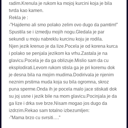
radim.Krenula je rukom ka mojoj kurcini koja je bila
tvrda kao kamen.
Rekla je :
-”Hajdemo ali smo polako zelim ovo dugo da pamtim!”
Spustila se i izmedju mojih nogu.Gledala je par
sekundi u moju nabreklu kurcinu koju je rodila.
Njen jezik krenuo je da lize.Pocela je od korena kurca
i polako se penjala jezikom ka vrhu.Zastala je na
glavicu.Pocela je da ga oblizuje.Mislio sam da cu
eksplodirati.Levom rukom stisla ga je pri koremu dok
je desna bila na mojim mudima.Dodirivala je njenim
neznim prstima muda koja su bila ogromna, skroz
puna sperme.Onda ih je pocela malo jace stiskati dok
su joj usne i jezik bile na mom glavicu.Pocinjala je da
ga lize i drka sve brze.Nisam mogao jos dugo da
izdrzim.Rekao sam totalno izbezumljen:
-”Mama brzo cu svrsiti….”