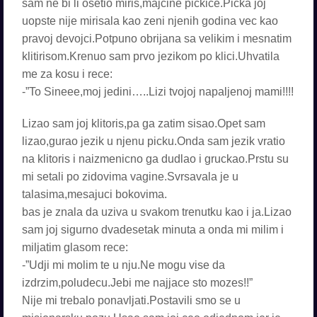
sam ne bi li osetio miris,majcine pickice.Picka joj
uopste nije mirisala kao zeni njenih godina vec kao
pravoj devojci.Potpuno obrijana sa velikim i mesnatim
klitirisom.Krenuo sam prvo jezikom po klici.Uhvatila
me za kosu i rece:
-”To Sineee,moj jedini…..Lizi tvojoj napaljenoj mami!!!!
Lizao sam joj klitoris,pa ga zatim sisao.Opet sam
lizao,gurao jezik u njenu picku.Onda sam jezik vratio
na klitoris i naizmenicno ga dudlao i gruckao.Prstu su
mi setali po zidovima vagine.Svrsavala je u
talasima,mesajuci bokovima.
bas je znala da uziva u svakom trenutku kao i ja.Lizao
sam joj sigurno dvadesetak minuta a onda mi milim i
miljatim glasom rece:
-”Udji mi molim te u nju.Ne mogu vise da
izdrzim,poludecu.Jebi me najjace sto mozes!!”
Nije mi trebalo ponavljati.Postavili smo se u