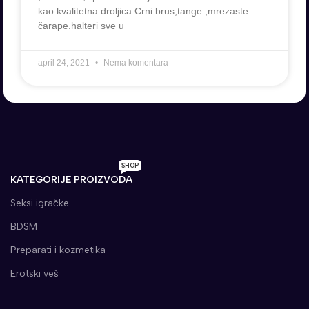
kao kvalitetna droljica.Crni brus,tange ,mrezaste
čarape.halteri sve u
april 24, 2021
Nema komentara
SHOP
KATEGORIJE PROIZVODA
Seksi igračke
BDSM
Preparati i kozmetika
Erotski veš