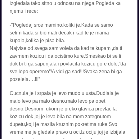
izgledala tako sitno u odnosu na njega.Pogleda ka
njemu i rece:
-”Pogledaj srce mamino,koliki je.Kada se samo
setim,kada si bio mali decak i kad te je mama
kupala,kolika je pisa bila.
Najvise od svega sam volela da kad te kupam ,da ti
zavrnem kozicu i da ocistimo kure.Smeskao bi se ti
dok bi ti ga sapunjala i povlacila kozicu gore dole,”da
sve lepo operemo”!A vidi ga sad!!!Svaka zena bi ga
pozelela….!!!”
Cucnula je i srpala je levo mudo u usta.Dudlala je
malo levo pa malo desno,malo levo pa opet
desno.Desnom rukom je preko glavica prevlacila
kozicu dok joj je leva bila na mom zategnutom
dupetu,koji je mazila kruznim pokretima ruke.Svo
vreme me je gledala pravo u oci.Iz ociju joj je izbijala