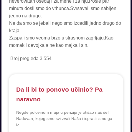
neverovatan osecaj i za mene i za nju.Posle par
minuta dosli smo do vrhunca.Svrsavali smo nabijeni
jedno na drugo.
Ne da smo se jebali nego smo izcedili jedno drugo do
kraja.
Zaspali smo veoma brzo,u strasnom zagrljaju.Kao
momak i devojka a ne kao majka i sin.
Broj pregleda
3.554
Da li bi to ponovo učinio? Pa
naravno
Negde polovinom maja u penziju je otišao naš šef
Radovan, kojeg smo svi zvali Raša i ispratili smo ga
iz