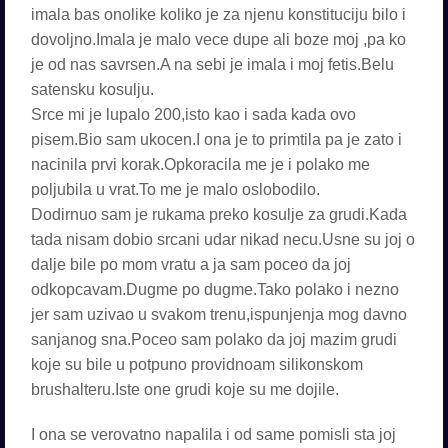
imala bas onolike koliko je za njenu konstituciju bilo i
dovoljno.Imala je malo vece dupe ali boze moj ,pa ko
je od nas savrsen.A na sebi je imala i moj fetis.Belu
satensku kosulju.
Srce mi je lupalo 200,isto kao i sada kada ovo
pisem.Bio sam ukocen.I ona je to primtila pa je zato i
nacinila prvi korak.Opkoracila me je i polako me
poljubila u vrat.To me je malo oslobodilo.
Dodirnuo sam je rukama preko kosulje za grudi.Kada
tada nisam dobio srcani udar nikad necu.Usne su joj o
dalje bile po mom vratu a ja sam poceo da joj
odkopcavam.Dugme po dugme.Tako polako i nezno
jer sam uzivao u svakom trenu,ispunjenja mog davno
sanjanog sna.Poceo sam polako da joj mazim grudi
koje su bile u potpuno providnoam silikonskom
brushalteru.Iste one grudi koje su me dojile.
I ona se verovatno napalila i od same pomisli sta joj