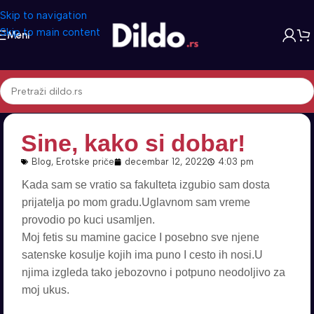
Skip to navigation
Skip to main content
Meni
Sine, kako si dobar!
Blog
,
Erotske priče
decembar 12, 2022
4:03 pm
Kada sam se vratio sa fakulteta izgubio sam dosta
prijatelja po mom gradu.Uglavnom sam vreme
provodio po kuci usamljen.
Moj fetis su mamine gacice I posebno sve njene
satenske kosulje kojih ima puno I cesto ih nosi.U
njima izgleda tako jebozovno i potpuno neodoljivo za
moj ukus.