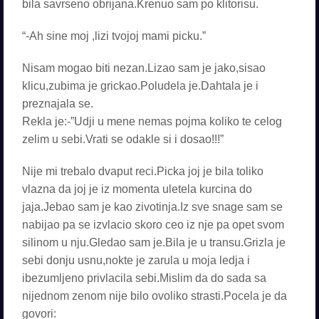
bila savrseno obrijana.Krenuo sam po klitorisu.
“-Ah sine moj ,lizi tvojoj mami picku.”
Nisam mogao biti nezan.Lizao sam je jako,sisao
klicu,zubima je grickao.Poludela je.Dahtala je i
preznajala se.
Rekla je:-”Udji u mene nemas pojma koliko te celog
zelim u sebi.Vrati se odakle si i dosao!!!”
Nije mi trebalo dvaput reci.Picka joj je bila toliko
vlazna da joj je iz momenta uletela kurcina do
jaja.Jebao sam je kao zivotinja.Iz sve snage sam se
nabijao pa se izvlacio skoro ceo iz nje pa opet svom
silinom u nju.Gledao sam je.Bila je u transu.Grizla je
sebi donju usnu,nokte je zarula u moja ledja i
ibezumljeno privlacila sebi.Mislim da do sada sa
nijednom zenom nije bilo ovoliko strasti.Pocela je da
govori: