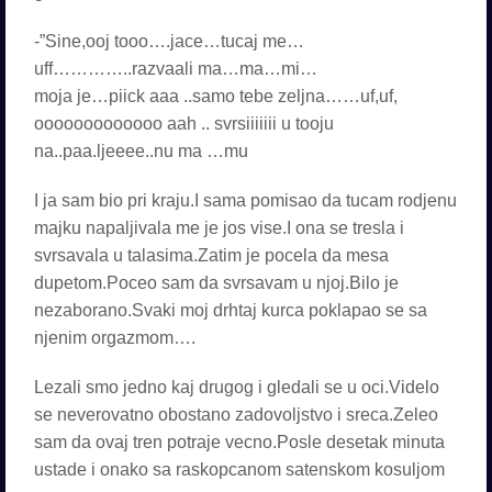
-”Sine,ooj tooo….jace…tucaj me…
uff…………..razvaali ma…ma…mi…
moja je…piick aaa ..samo tebe zeljna……uf,uf,
ooooooooooooo aah .. svrsiiiiiii u tooju
na..paa.ljeeee..nu ma …mu
I ja sam bio pri kraju.I sama pomisao da tucam rodjenu
majku napaljivala me je jos vise.I ona se tresla i
svrsavala u talasima.Zatim je pocela da mesa
dupetom.Poceo sam da svrsavam u njoj.Bilo je
nezaborano.Svaki moj drhtaj kurca poklapao se sa
njenim orgazmom….
Lezali smo jedno kaj drugog i gledali se u oci.Videlo
se neverovatno obostano zadovoljstvo i sreca.Zeleo
sam da ovaj tren potraje vecno.Posle desetak minuta
ustade i onako sa raskopcanom satenskom kosuljom