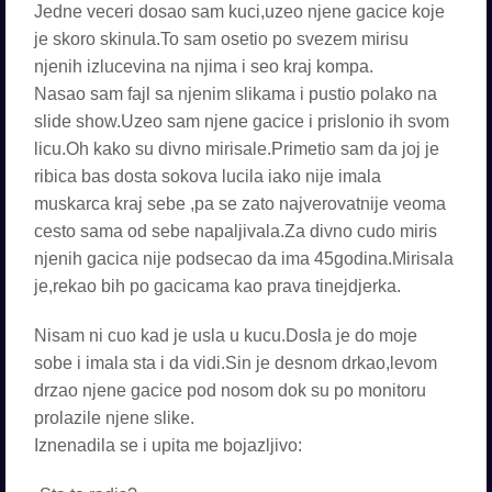
Jedne veceri dosao sam kuci,uzeo njene gacice koje
je skoro skinula.To sam osetio po svezem mirisu
njenih izlucevina na njima i seo kraj kompa.
Nasao sam fajl sa njenim slikama i pustio polako na
slide show.Uzeo sam njene gacice i prislonio ih svom
licu.Oh kako su divno mirisale.Primetio sam da joj je
ribica bas dosta sokova lucila iako nije imala
muskarca kraj sebe ,pa se zato najverovatnije veoma
cesto sama od sebe napaljivala.Za divno cudo miris
njenih gacica nije podsecao da ima 45godina.Mirisala
je,rekao bih po gacicama kao prava tinejdjerka.
Nisam ni cuo kad je usla u kucu.Dosla je do moje
sobe i imala sta i da vidi.Sin je desnom drkao,levom
drzao njene gacice pod nosom dok su po monitoru
prolazile njene slike.
Iznenadila se i upita me bojazljivo: