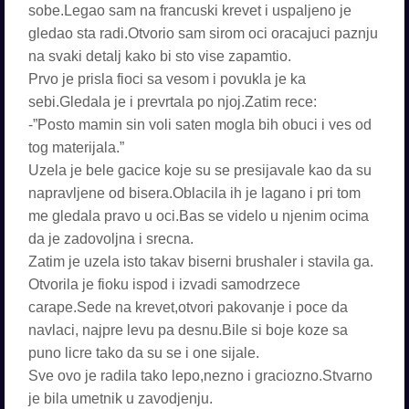
sobe.Legao sam na francuski krevet i uspaljeno je
gledao sta radi.Otvorio sam sirom oci oracajuci paznju
na svaki detalj kako bi sto vise zapamtio.
Prvo je prisla fioci sa vesom i povukla je ka
sebi.Gledala je i prevrtala po njoj.Zatim rece:
-”Posto mamin sin voli saten mogla bih obuci i ves od
tog materijala.”
Uzela je bele gacice koje su se presijavale kao da su
napravljene od bisera.Oblacila ih je lagano i pri tom
me gledala pravo u oci.Bas se videlo u njenim ocima
da je zadovoljna i srecna.
Zatim je uzela isto takav biserni brushaler i stavila ga.
Otvorila je fioku ispod i izvadi samodrzece
carape.Sede na krevet,otvori pakovanje i poce da
navlaci, najpre levu pa desnu.Bile si boje koze sa
puno licre tako da su se i one sijale.
Sve ovo je radila tako lepo,nezno i graciozno.Stvarno
je bila umetnik u zavodjenju.