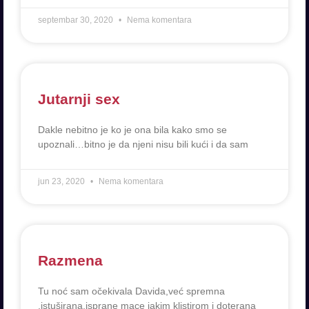
septembar 30, 2020
Nema komentara
Jutarnji sex
Dakle nebitno je ko je ona bila kako smo se
upoznali…bitno je da njeni nisu bili kući i da sam
jun 23, 2020
Nema komentara
Razmena
Tu noć sam očekivala Davida,već spremna
,istuširana,isprane mace jakim klistirom i doterana