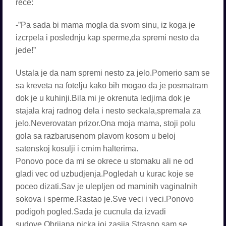
rece:
-”Pa sada bi mama mogla da svom sinu, iz koga je
izcrpela i poslednju kap sperme,da spremi nesto da
jede!”
Ustala je da nam spremi nesto za jelo.Pomerio sam se
sa kreveta na fotelju kako bih mogao da je posmatram
dok je u kuhinji.Bila mi je okrenuta ledjima dok je
stajala kraj radnog dela i nesto seckala,spremala za
jelo.Neverovatan prizor.Ona moja mama, stoji polu
gola sa razbarusenom plavom kosom u beloj
satenskoj kosulji i crnim halterima.
Ponovo poce da mi se okrece u stomaku ali ne od
gladi vec od uzbudjenja.Pogledah u kurac koje se
poceo dizati.Sav je ulepljen od maminih vaginalnih
sokova i sperme.Rastao je.Sve veci i veci.Ponovo
podigoh pogled.Sada je cucnula da izvadi
sudove.Obrijana picka joj zasija.Strasno sam se