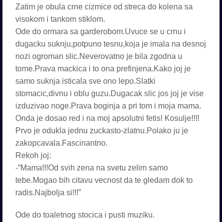
Zatim je obula crne cizmice od streca do kolena sa
visokom i tankom stiklom.
Ode do ormara sa garderobom.Uvuce se u crnu i
dugacku suknju,potpuno tesnu,koja je imala na desnoj
nozi ogroman slic.Neverovatno je bila zgodna u
tome.Prava mackica i to ona prefinjena.Kako joj je
samo suknja isticala sve ono lepo.Slatki
stomacic,divnu i oblu guzu.Dugacak slic jos joj je vise
izduzivao noge.Prava boginja a pri tom i moja mama.
Onda je dosao red i na moj apsolutni fetis! Kosulje!!!!
Prvo je odukla jednu zuckasto-zlatnu.Polako ju je
zakopcavala.Fascinantno.
Rekoh joj:
-”Mama!!!Od svih zena na svetu zelim samo
tebe.Mogao bih citavu vecnost da te gledam dok to
radis.Najbolja si!!!”
Ode do toaletnog stocica i pusti muziku.