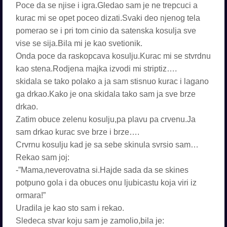
Poce da se njise i igra.Gledao sam je ne trepcuci a
kurac mi se opet poceo dizati.Svaki deo njenog tela
pomerao se i pri tom cinio da satenska kosulja sve
vise se sija.Bila mi je kao svetionik.
Onda poce da raskopcava kosulju.Kurac mi se stvrdnu
kao stena.Rodjena majka izvodi mi striptiz….
skidala se tako polako a ja sam stisnuo kurac i lagano
ga drkao.Kako je ona skidala tako sam ja sve brze
drkao.
Zatim obuce zelenu kosulju,pa plavu pa crvenu.Ja
sam drkao kurac sve brze i brze….
Crvrnu kosulju kad je sa sebe skinula svrsio sam…
Rekao sam joj:
-”Mama,neverovatna si.Hajde sada da se skines
potpuno gola i da obuces onu ljubicastu koja viri iz
ormara!”
Uradila je kao sto sam i rekao.
Sledeca stvar koju sam je zamolio,bila je: