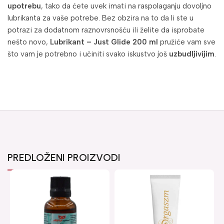
upotrebu
, tako da ćete uvek imati na raspolaganju dovoljno
lubrikanta za vaše potrebe. Bez obzira na to da li ste u
potrazi za dodatnom raznovrsnošću ili želite da isprobate
nešto novo,
Lubrikant – Just Glide 200 ml
pružiće vam sve
što vam je potrebno i učiniti svako iskustvo još
uzbudljivijim
.
PREDLOŽENI PROIZVODI