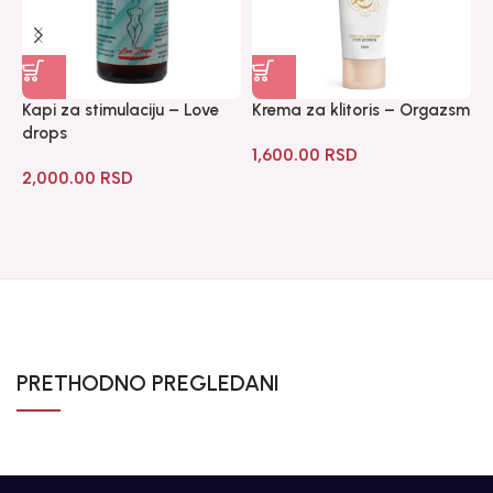
Kapi za stimulaciju – Love
Krema za klitoris – Orgazsm
L
drops
1,600.00
RSD
1
2,000.00
RSD
PRETHODNO PREGLEDANI