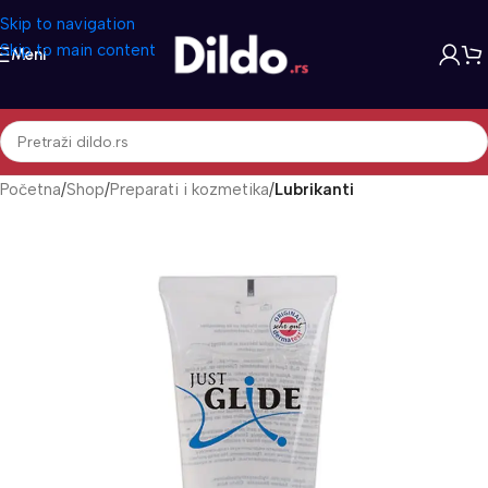
Skip to navigation
Skip to main content
Meni
Početna
Shop
Preparati i kozmetika
Lubrikanti