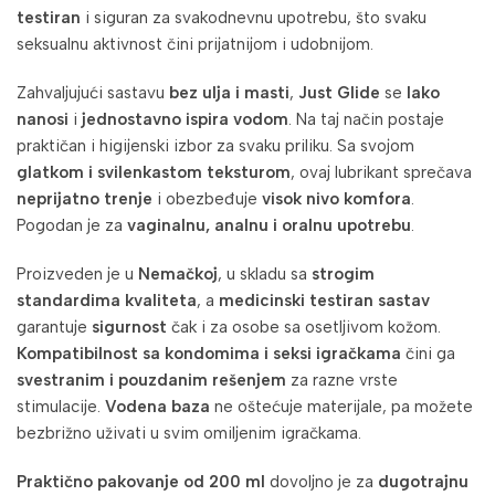
testiran
i siguran za svakodnevnu upotrebu, što svaku
seksualnu aktivnost čini prijatnijom i udobnijom.
Zahvaljujući sastavu
bez ulja i masti
,
Just Glide
se
lako
nanosi
i
jednostavno ispira vodom
. Na taj način postaje
praktičan i higijenski izbor za svaku priliku. Sa svojom
glatkom i svilenkastom teksturom
, ovaj lubrikant sprečava
neprijatno trenje
i obezbeđuje
visok nivo komfora
.
Pogodan je za
vaginalnu, analnu i oralnu upotrebu
.
Proizveden je u
Nemačkoj
, u skladu sa
strogim
standardima kvaliteta
, a
medicinski testiran sastav
garantuje
sigurnost
čak i za osobe sa osetljivom kožom.
Kompatibilnost sa kondomima i seksi igračkama
čini ga
svestranim i pouzdanim rešenjem
za razne vrste
stimulacije.
Vodena baza
ne oštećuje materijale, pa možete
bezbrižno uživati u svim omiljenim igračkama.
Praktično pakovanje od 200 ml
dovoljno je za
dugotrajnu