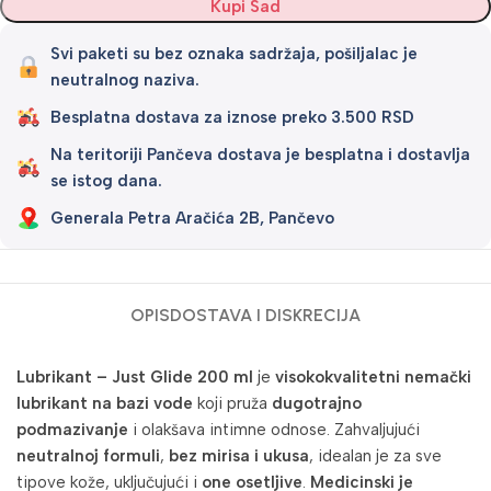
Kupi Sad
Svi paketi su bez oznaka sadržaja, pošiljalac je
neutralnog naziva.
Besplatna dostava za iznose preko 3.500 RSD
Na teritoriji Pančeva dostava je besplatna i dostavlja
se istog dana.
Generala Petra Aračića 2B, Pančevo
OPIS
DOSTAVA I DISKRECIJA
Lubrikant – Just Glide 200 ml
je
visokokvalitetni nemački
lubrikant na bazi vode
koji pruža
dugotrajno
podmazivanje
i olakšava intimne odnose. Zahvaljujući
neutralnoj formuli
,
bez mirisa i ukusa
, idealan je za sve
tipove kože, uključujući i
one osetljive
.
Medicinski je