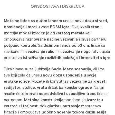
OPIS
DOSTAVA I DISKRECIJA
Metalne lisice sa dužim lancem
unose
novu dozu strasti,
dominacije i moći
u vaše
BDSM igre
. Ovaj
kvalitetan i
izdržljiv model
izrađen je od
čvrstog metala
koji
omogućava
raznovrsne načine vezivanja
i pruža partneru
potpunu kontrolu
. Sa
dužinom lanca od 53 cm
, lisice su
savršene i za
vezivanje ruku
i za
vezivanje nogu
, otvarajući
prostor za
istraživanje različitih položaja i intenziteta igre
.
Dizajnirane su za
ljubitelje Sado-Mazo scenarija
, ali i za
sve koji žele da unesu
novu dozu uzbuđenja u svoje
erotske igrice
. Možete ih koristiti za
vezivanje za krevet
,
radijator
,
stolice
,
vrata
ili čak
balkonske ograde
. Na taj
nnačin ćete kreirati
nepredvidive i uzbudljive trenutke
sa
partnerom.
Metalna konstrukcija
obezbeđuje
izuzetnu
čvrstoću i trajnost
, dok
glatka unutrašnjost
sprečava
iritacije i omogućava
udobno nošenje tokom dužih sesija
.