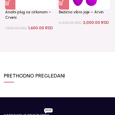
D
Analni plug sa cirkonom –
Bežično vibro jaje – Arvin
1
Crveni
3,000.00
RSD
3,400.00
RSD
1,600.00
RSD
1,800.00
RSD
PRETHODNO PREGLEDANI
SHOP