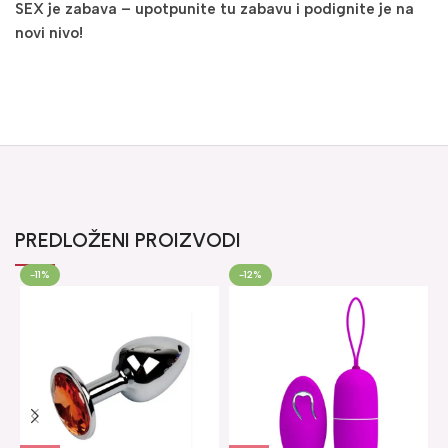
SEX je zabava – upotpunite tu zabavu i podignite je na
novi nivo!
PREDLOŽENI PROIZVODI
-11%
-12%