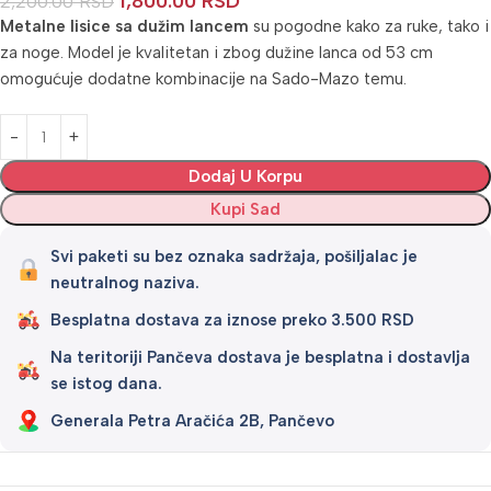
1,800.00
RSD
2,200.00
RSD
Metalne lisice sa dužim lancem
su pogodne kako za ruke, tako i
za noge. Model je kvalitetan i zbog dužine lanca od 53 cm
omogućuje dodatne kombinacije na Sado-Mazo temu.
Alternative:
Dodaj U Korpu
Kupi Sad
Svi paketi su bez oznaka sadržaja, pošiljalac je
neutralnog naziva.
Besplatna dostava za iznose preko 3.500 RSD
Na teritoriji Pančeva dostava je besplatna i dostavlja
se istog dana.
Generala Petra Aračića 2B, Pančevo