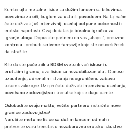
Kombinujte
metalne lisice sa dužim lancem
sa
bičevima
,
povezima za oči
,
kuglom za usta
ili
povodcem
. Na taj način
ćete doživeti
još intenzivniji osećaj potpune pokornosti
i
erotske napetosti. Ovaj dodatak je
idealna igračka za
igranje uloga
. Dopustite partneru da vas „uhapsi“, preuzme
kontrolu
i probudi
skrivene fantazije
koje ste oduvek želeli
da istražite.
Bilo da ste
početnik u BDSM svetu
ili već
iskusni u
erotskim igrama
, ove
lisice su nezaobilazan alat
. Donose
uzbuđenje, adrenalin
i stvaraju
neograničenu zabavu
tokom svake igre. Uz njih ćete doživeti
intenzivna osećanja
,
povećano zadovoljstvo
i trenutke koji se dugo pamte.
Oslobodite svoju maštu
,
vežite partnera
i istražite
nove
granice zadovoljstva
!
Naručite metalne lisice sa dužim lancem odmah
i
pretvorite svaki trenutak u
nezaboravno erotsko iskustvo
.