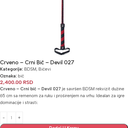
Crveno – Crni Bič – Devil 027
Kategorije:
BDSM
,
Bičevi
Oznaka:
bič
2,400.00
RSD
Crveno – Crni bič – Devil 027
je savršen BDSM rekvizit dužine
65 cm sa remenom za ruku i proširenjem na vrhu. Idealan za igre
dominacije i strasti.
Alternative: