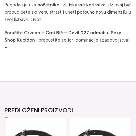
Pogodan je i za
početnike
i za
iskusne korisnike
. Uz ovaj bič
probudićete skrivenu strast i uneti potpuno novu dimenziju u
svoj ljubavni život.
Poručite Crveno – Crni Bič – Devil 027 odmah u Sexy
Shop Kupidon
i prepustite se igri dominacije i zadovoljstva!
–
PREDLOŽENI PROIZVODI