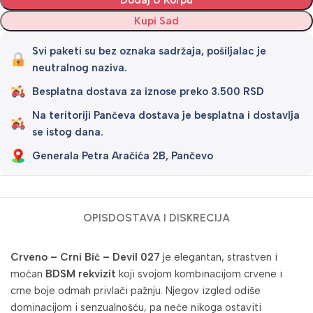
Dodaj U Korpu
Kupi Sad
Svi paketi su bez oznaka sadržaja, pošiljalac je
neutralnog naziva.
Besplatna dostava za iznose preko 3.500 RSD
Na teritoriji Pančeva dostava je besplatna i dostavlja
se istog dana.
Generala Petra Aračića 2B, Pančevo
OPIS
DOSTAVA I DISKRECIJA
Crveno – Crni Bič – Devil 027
je elegantan, strastven i
moćan
BDSM rekvizit
koji svojom kombinacijom crvene i
crne boje odmah privlači pažnju. Njegov izgled odiše
dominacijom i senzualnošću, pa neće nikoga ostaviti