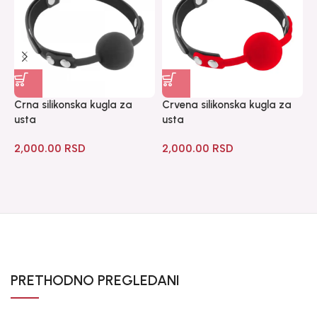
Crna silikonska kugla za
Crvena silikonska kugla za
M
usta
usta
3
2,000.00
RSD
2,000.00
RSD
PRETHODNO PREGLEDANI