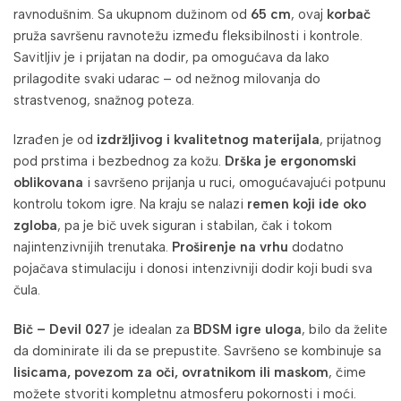
ravnodušnim. Sa ukupnom dužinom od
65 cm
, ovaj
korbač
pruža savršenu ravnotežu između fleksibilnosti i kontrole.
Savitljiv je i prijatan na dodir, pa omogućava da lako
prilagodite svaki udarac – od nežnog milovanja do
strastvenog, snažnog poteza.
Izrađen je od
izdržljivog i kvalitetnog materijala
, prijatnog
pod prstima i bezbednog za kožu.
Drška je ergonomski
oblikovana
i savršeno prijanja u ruci, omogućavajući potpunu
kontrolu tokom igre. Na kraju se nalazi
remen koji ide oko
zgloba
, pa je bič uvek siguran i stabilan, čak i tokom
najintenzivnijih trenutaka.
Proširenje na vrhu
dodatno
pojačava stimulaciju i donosi intenzivniji dodir koji budi sva
čula.
Bič – Devil 027
je idealan za
BDSM igre uloga
, bilo da želite
da dominirate ili da se prepustite. Savršeno se kombinuje sa
lisicama, povezom za oči, ovratnikom ili maskom
, čime
možete stvoriti kompletnu atmosferu pokornosti i moći.