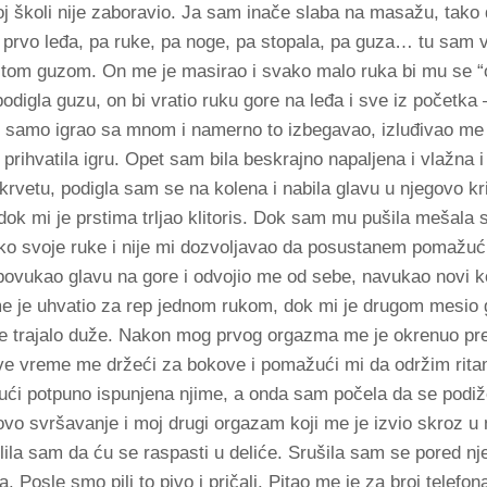
joj školi nije zaboravio. Ja sam inače slaba na masažu, tak
: prvo leđa, pa ruke, pa noge, pa stopala, pa guza… tu sam v
 tom guzom. On me je masirao i svako malo ruka bi mu se 
podigla guzu, on bi vratio ruku gore na leđa i sve iz početka
e samo igrao sa mnom i namerno to izbegavao, izluđivao me 
prihvatila igru. Opet sam bila beskrajno napaljena i vlažna i
vetu, podigla sam se na kolena i nabila glavu u njegovo kri
ok mi je prstima trljao klitoris. Dok sam mu pušila mešala
 oko svoje ruke i nije mi dozvoljavao da posustanem pomažuć
 povukao glavu na gore i odvojio me od sebe, navukao novi 
 je uhvatio za rep jednom rukom, dok mi je drugom mesio g
 je trajalo duže. Nakon mog prvog orgazma me je okrenuo pr
ve vreme me držeći za bokove i pomažući mi da održim rit
ći potpuno ispunjena njime, a onda sam počela da se podi
ovo svršavanje i moj drugi orgazam koji me je izvio skroz u
la sam da ću se raspasti u deliće. Srušila sam se pored nj
Posle smo pili to pivo i pričali. Pitao me je za broj telefona