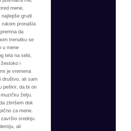
 i posmatra me,
pored mene,
 najlepše grudi
om rukom pronašla
 spremna da
dnom trenutku se
ao u mene
 tela na sebi,
 žestoko i
o mi je vremena
i društvo, ali sam
 peškir, da bi on
 muzičku želju.
 da zbrišem dok
tipično za mene.
 završio srednju
emiju, ali