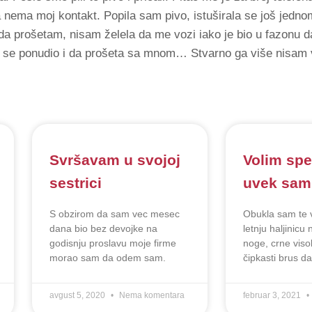
 nema moj kontakt. Popila sam pivo, istuširala se još jednom
da prošetam, nisam želela da me vozi iako je bio u fazonu da
ak se ponudio i da prošeta sa mnom… Stvarno ga više nisam 
Svršavam u svojoj
Volim spe
sestrici
uvek sam 
S obzirom da sam vec mesec
Obukla sam te v
dana bio bez devojke na
letnju haljinicu
godisnju proslavu moje firme
noge, crne visok
morao sam da odem sam.
čipkasti brus d
avgust 5, 2020
Nema komentara
februar 3, 2021