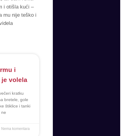
 i otišla kući –
 mu nije teško i
videla
rmu i
je volela
ečeri kratku
 na bretele, gole
e štiklice i tanki
a ne
Nema komentara