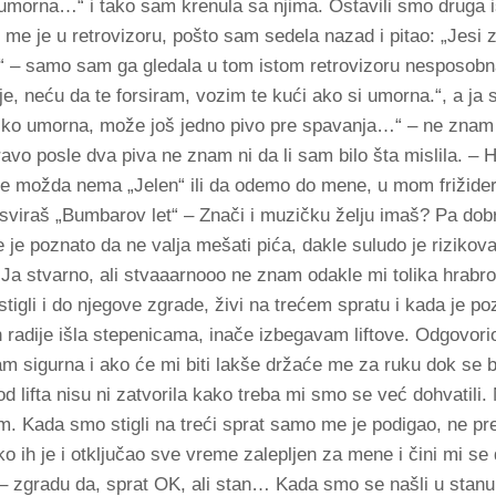
umorna…“ i tako sam krenula sa njima. Ostavili smo druga 
o me je u retrovizoru, pošto sam sedela nazad i pitao: „Jesi 
“ – samo sam ga gledala u tom istom retrovizoru nesposobn
e, neću da te forsiram, vozim te kući ako si umorna.“, a ja 
iko umorna, može još jedno pivo pre spavanja…“ – ne znam 
avo posle dva piva ne znam ni da li sam bilo šta mislila. –
e možda nema „Jelen“ ili da odemo do mene, u mom frižider
viraš „Bumbarov let“ – Znači i muzičku želju imaš? Pa dobr
je poznato da ne valja mešati pića, dakle suludo je rizikovat
Ja stvarno, ali stvaaarnooo ne znam odakle mi tolika hrabro
gli i do njegove zgrade, živi na trećem spratu i kada je poz
radije išla stepenicama, inače izbegavam liftove. Odgovori
am sigurna i ako će mi biti lakše držaće me za ruku dok se
od lifta nisu ni zatvorila kako treba mi smo se već dohvatili.
om. Kada smo stigli na treći sprat samo me je podigao, ne pr
ako ih je i otključao sve vreme zalepljen za mene i čini mi se
– zgradu da, sprat OK, ali stan… Kada smo se našli u stanu