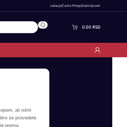
Lokacija
Česta Pitanja
Zanimljivosti
0.00
RSD
pom, ali istini
obro se provedete
nje prema