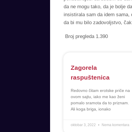
da ne mogu tako, da je bolje da
insistirala sam da idem sama, 
da bi mu bilo zadovoljstvo, č
Broj pregleda
1.390
Zagorela
raspuštenica
Redovno čitam erotske priče na
ovom sajtu, iako me kao ženi
pomalo sramota da to priznam.
Ali koga briga, ionako
oktobar 3, 2022
Nema komentara