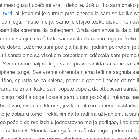
i mesi guzu ljubeći mi vrat i dekolte. Još u liftu sam onako p
i
tvrd
, ali kada mi je gurnuo prst iznenadila sam se koliko s
a od njega. Pustio me je, samo je stajao teško dišući, ne nava
a sam bila spremna da pobegnem. Onda sam shvatila da bi bi
am sex sa njim i već tada sam znala da nakon toga ne želim
ude dobro. Ležerno sam podigla haljinu i jednim pokretom je
u i sandalama sa visokom potpeticom odšetala sam prema u
a. Sem crvene haljine koju sam upravo svukla sa sebe na se
 čipkane tange. Sve vreme okrenuta njemu leđima sagnula s
rišao, spustio se na kolena, pomerio gaćice i počeo da me l
arno ne znam kako sam uopšte uspela da otkopčam sandale 
blago raširila noge i ostala sam u tom položaju, rukama na
brađivao, sisao mi klitoris, jezikom ulazio u mene, naslađiv
o je dobar u tome i rekla bih da to radi sa uživanjem, a sam
e počele da me izdaju jednostavno me je podigao, kao dete
o na krevet. Skinula sam gaćice, raširila noge i jednu ruku 