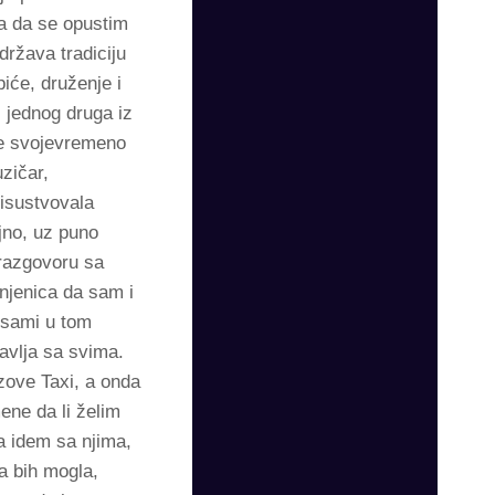
a da se opustim
ržava tradiciju
iće, druženje i
 jednog druga iz
je svojevremeno
zičar,
risustvovala
jno, uz puno
 razgovoru sa
njenica da sam i
i sami u tom
avlja sa svima.
zove Taxi, a onda
ene da li želim
a idem sa njima,
a bih mogla,