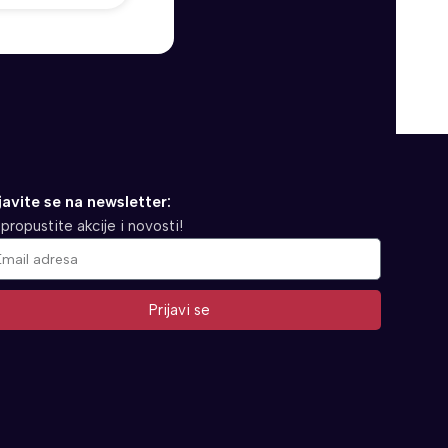
javite se na newsletter:
propustite akcije i novosti!
Prijavi se
ernative: