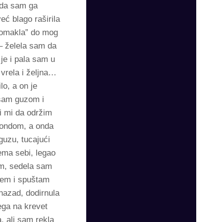
o da sam ga
eć blago raširila
“omakla” do mog
 – želela sam da
je i pala sam u
 vrela i željna…
lo, a on je
 sam guzom i
i mi da održim
kondom, a onda
uzu, tucajući
ema sebi, legao
am, sedela sam
žem i spuštam
 nazad, dodirnula
ega na krevet
, ali sam rekla