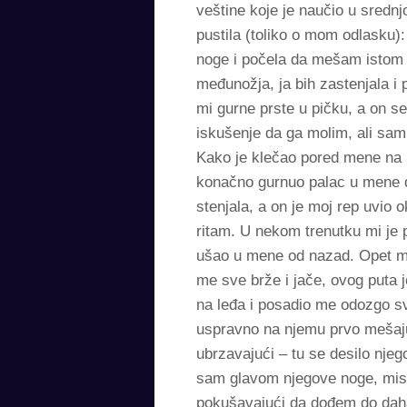
veštine koje je naučio u sredn
pustila (toliko o mom odlasku)
noge i počela da mešam istom
međunožja, ja bih zastenjala i 
mi gurne prste u pičku, a on s
iskušenje da ga molim, ali sam 
Kako je klečao pored mene na kr
konačno gurnuo palac u mene d
stenjala, a on je moj rep uvio
ritam. U nekom trenutku mi je
ušao u mene od nazad. Opet me
me sve brže i jače, ovog puta
na leđa i posadio me odozgo s
uspravno na njemu prvo mešaju
ubrzavajući – tu se desilo njeg
sam glavom njegove noge, misli
pokušavajući da dođem do daha. 