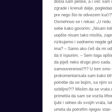
došla sam peške, a i već sam 
zgrade i krenuli dalje, pogleda
pre nego što te odvezem kući?
Osmehnuo se i rekao: „U redu j
sebe kako govorim: „Nisam tol
uopšte nisam tako mislila, zapr
rizikujemo i sednemo negde gd
ima? – Samo ako ćeš da mi ods
da ti ispunim. – Sem toga opšte 
da piješ neko drugo pivo sada. 
samouverenost?!? U tom smo sti
prokomentarisala sam kako bih 
potrebe da se bojim, sa njim s
ozbiljno?!? Mislim da se vrata 
primetila da sam se vozila lift
ljubi i odneo do svojih vrata, t
umela da potrefim njegov stan 