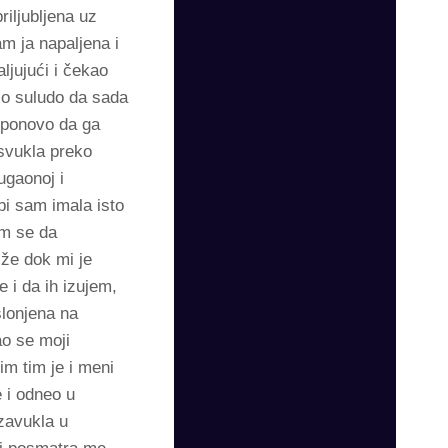
riljubljena uz
am ja napaljena i
ljujući i čekao
lo suludo da sada
 ponovo da ga
 svukla preko
gaonoj i
bi sam imala isto
am se da
iže dok mi je
i da ih izujem,
slonjena na
ao se moji
im tim je i meni
 i odneo u
zavukla u