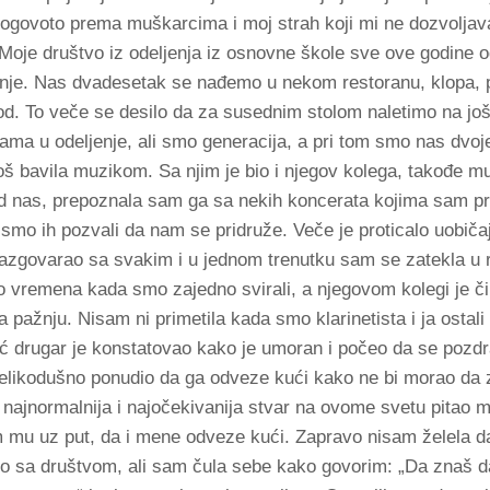
pogovoto prema muškarcima i moj strah koji mi ne dozvoljav
je društvo iz odeljenja iz osnovne škole sve ove godine od
išnje. Nas dvadesetak se nađemo u nekom restoranu, klopa, p
d. To veče se desilo da za susednim stolom naletimo na još
ama u odeljenje, ali smo generacija, a pri tom smo nas dvo
oš bavila muzikom. Sa njim je bio i njegov kolega, takođe mu
 od nas, prepoznala sam ga sa nekih koncerata kojima sam p
smo ih pozvali da nam se pridruže. Veče je proticalo uobiča
 razgovarao sa svakim i u jednom trenutku sam se zatekla u
 vremena kada smo zajedno svirali, a njegovom kolegi je či
la pažnju. Nisam ni primetila kada smo klarinetista i ja ostal
ć drugar je konstatovao kako je umoran i počeo da se pozdr
velikodušno ponudio da ga odveze kući kako ne bi morao da 
 najnormalnija i najočekivanija stvar na ovome svetu pitao m
 mu uz put, da i mene odveze kući. Zapravo nisam želela d
o sa društvom, ali sam čula sebe kako govorim: „Da znaš d