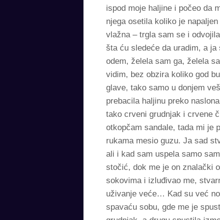
ispod moje haljine i počeo da m
njega osetila koliko je napaljen 
vlažna – trgla sam se i odvojil
šta ću sledeće da uradim, a j
odem, želela sam ga, želela s
vidim, bez obzira koliko god b
glave, tako samo u donjem veš
prebacila haljinu preko naslon
tako crveni grudnjak i crvene
otkopčam sandale, tada mi je p
rukama mesio guzu. Ja sad stv
ali i kad sam uspela samo sam 
stočić, dok me je on znalački o
sokovima i izluđivao me, stvarn
uživanje veće… Kad su već nog
spavaću sobu, gde me je spusti