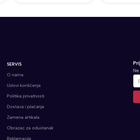
Pri
SERVIS
Ne 
O nama
Uslovi korišćenja
Politika privatnosti
Dostava i plaćanje
Alt
Zamena artikala
Obrazac za odustanak
Reklamacije