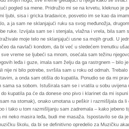
eđu svojih nogu, sve vreme gledajući u njega kako se svlači
jući pogled sa mene. Pridružio mi se na krvetu, kleknuo je 
i ljubi, sisa i gricka bradavice, posvetio im se kao da imam
ijalo, a ja sam ne sklanjajući ruku sa svog međunožja, drug
obe ruke. Izvijala sam se i stenjala, vlažna i vrela, bila sam
traživale moje telo ne sklanjajući usne sa mojih grudi. U je
očeo da navlači kondom, da bi već u sledećem trenutku uš
 sve vreme se ljubeći sa mnom, osećala sam težinu njegovog
govih leđa i guze, imala sam želju da ga rastrgnem – bilo je
ali nije ni bilo potrebe, svršila sam u roku od odmah. Trebal
tavim, a onda sam otišla do kupatila. Ponudio se da mi prav
 sama sa sobom. Istuširala sam se i vratila u sobu uvijena u
do kupatila pa će da donese ono pivo i klarinet da mi ispuni
 sam na stomak), onako umotana u peškir i razmišljala da li
o glupo i tako u tom razmišljanju sam zadremala – kako jebeno 
 mi neko masira leđa, budi me masaža. Ispostavilo se da je
muzičku školu, da bi se definitivno opredelio za Muzičku akad