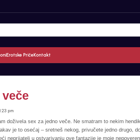
oni
Erotske Priče
Kontakt
 veče
1:23 pm
am doživela sex za jedno veče. Ne smatram to nekim hendike
akav je to osećaj – sretneš nekog, privučete jedno drugo, d
veći neprijatelj u ostvarivanju ove fantazije je moje nepovere