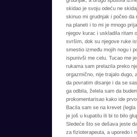
grudnjak, a drugu spustila izm
skidao je svoju odeću ne skida
skinuo mi grudnjak i počeo da m
na planeti i to mi je mnogo pr
njegov kurac i uskladila ritam 
svršim, dok su njegove ruke is
smestio između mojih nogu i p
ispunivši me celu. Tucao me je
rukama sam prelazila preko nje
orgazmično, nije trajalo dugo, 
da povratim disanje i da se sas
ga odbila, želela sam da budem
prokomentarisao kako ide prvo 
Bacila sam se na krevet (legla
je još u kupatilu ili bi to bil
Sledeće što se dešava jeste da
za fizioterapeuta, a uporedo i 