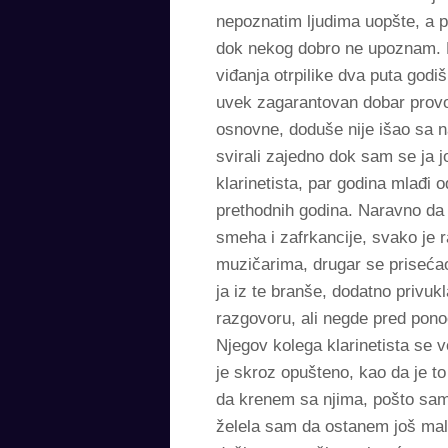
nepoznatim ljudima uopšte, a 
dok nekog dobro ne upoznam. Mo
viđanja otrpilike dva puta god
uvek zagarantovan dobar provo
osnovne, doduše nije išao sa n
svirali zajedno dok sam se ja j
klarinetista, par godina mlađi
prethodnih godina. Naravno da 
smeha i zafrkancije, svako je
muzičarima, drugar se prisećao
ja iz te branše, dodatno privuk
razgovoru, ali negde pred pono
Njegov kolega klarinetista se 
je skroz opušteno, kao da je to
da krenem sa njima, pošto sam
želela sam da ostanem još mal