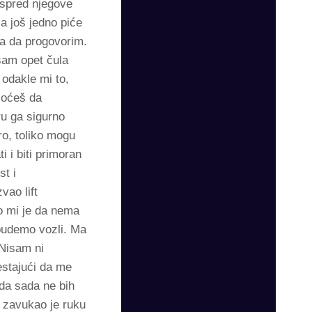
ispred njegove
za još jedno piće
a da progovorim.
sam opet čula
odakle mi to,
 Hoćeš da
u ga sigurno
o, toliko mogu
i i biti primoran
st i
vao lift
o mi je da nema
 budemo vozli. Ma
 Nisam ni
estajući da me
 da sada ne bih
 zavukao je ruku