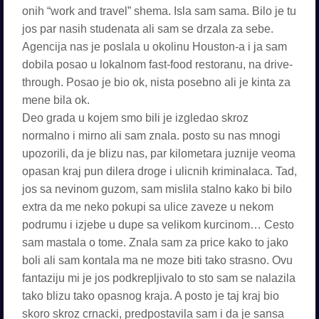
onih “work and travel” shema. Isla sam sama. Bilo je tu
jos par nasih studenata ali sam se drzala za sebe.
Agencija nas je poslala u okolinu Houston-a i ja sam
dobila posao u lokalnom fast-food restoranu, na drive-
through. Posao je bio ok, nista posebno ali je kinta za
mene bila ok.
Deo grada u kojem smo bili je izgledao skroz
normalno i mirno ali sam znala. posto su nas mnogi
upozorili, da je blizu nas, par kilometara juznije veoma
opasan kraj pun dilera droge i ulicnih kriminalaca. Tad,
jos sa nevinom guzom, sam mislila stalno kako bi bilo
extra da me neko pokupi sa ulice zaveze u nekom
podrumu i izjebe u dupe sa velikom kurcinom… Cesto
sam mastala o tome. Znala sam za price kako to jako
boli ali sam kontala ma ne moze biti tako strasno. Ovu
fantaziju mi je jos podkrepljivalo to sto sam se nalazila
tako blizu tako opasnog kraja. A posto je taj kraj bio
skoro skroz crnacki, predpostavila sam i da je sansa