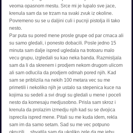
veoma opasnom mestu. Srce mi je lupalo sve jace,
krenula sam da se trzam na svaki zvuk iz okoline.
Povremeno su se u daljini culi i pucnji pistolja ili tako
nesto.
Par puta su pored mene prosle grupe od par crnaca ali
su samo gledali, i ponesto dobacili. Posle jedno 15
minuta sam dalje ispred ugledala na trotoaru malo
vecu grupu, izgledali su kao neka banda. Razmisljala
sam da li da skrenem i prodjem nekom drugom ulicom
ali sam odlucila da prodjem odmah pored njih. Kad
sam se priblizila na nekih 100 metara vec su me
primetili i nekoliko njih je ustalo sa stepenica kuce na
kojima su sedeli a svi drugi su gledali u mene i poceli
nesto da komesaju medjusobno. Prisla sam skroz i
krenula da prolazim izmedju njih kad su se dvojica
isprecila ispred mene. Pitali su me kuda idem, rekla
sam im da samo setam. Sad su me vec potpuno
okruzili… shvatila sam da ukoliko zele da me jebu,