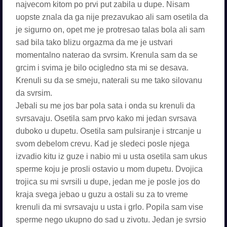
najvecom kitom po prvi put zabila u dupe. Nisam
uopste znala da ga nije prezavukao ali sam osetila da
je sigurno on, opet me je protresao talas bola ali sam
sad bila tako blizu orgazma da me je ustvari
momentalno naterao da svrsim. Krenula sam da se
grcim i svima je bilo ocigledno sta mi se desava.
Krenuli su da se smeju, naterali su me tako silovanu
da svrsim.
Jebali su me jos bar pola sata i onda su krenuli da
svrsavaju. Osetila sam prvo kako mi jedan svrsava
duboko u dupetu. Osetila sam pulsiranje i strcanje u
svom debelom crevu. Kad je sledeci posle njega
izvadio kitu iz guze i nabio mi u usta osetila sam ukus
sperme koju je prosli ostavio u mom dupetu. Dvojica
trojica su mi svrsili u dupe, jedan me je posle jos do
kraja svega jebao u guzu a ostali su za to vreme
krenuli da mi svrsavaju u usta i grlo. Popila sam vise
sperme nego ukupno do sad u zivotu. Jedan je svrsio