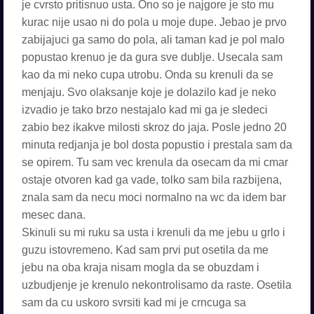
je cvrsto pritisnuo usta. Ono so je najgore je sto mu
kurac nije usao ni do pola u moje dupe. Jebao je prvo
zabijajuci ga samo do pola, ali taman kad je pol malo
popustao krenuo je da gura sve dublje. Usecala sam
kao da mi neko cupa utrobu. Onda su krenuli da se
menjaju. Svo olaksanje koje je dolazilo kad je neko
izvadio je tako brzo nestajalo kad mi ga je sledeci
zabio bez ikakve milosti skroz do jaja. Posle jedno 20
minuta redjanja je bol dosta popustio i prestala sam da
se opirem. Tu sam vec krenula da osecam da mi cmar
ostaje otvoren kad ga vade, tolko sam bila razbijena,
znala sam da necu moci normalno na wc da idem bar
mesec dana.
Skinuli su mi ruku sa usta i krenuli da me jebu u grlo i
guzu istovremeno. Kad sam prvi put osetila da me
jebu na oba kraja nisam mogla da se obuzdam i
uzbudjenje je krenulo nekontrolisamo da raste. Osetila
sam da cu uskoro svrsiti kad mi je crncuga sa