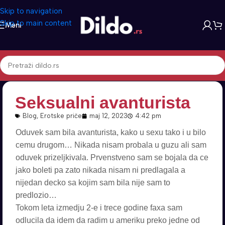
Skip to navigation
Skip to main content
Meni
Seksualni avanturista
Blog
,
Erotske priče
maj 12, 2023
4:42 pm
Oduvek sam bila avanturista, kako u sexu tako i u bilo
cemu drugom… Nikada nisam probala u guzu ali sam
oduvek prizeljkivala. Prvenstveno sam se bojala da ce
jako boleti pa zato nikada nisam ni predlagala a
nijedan decko sa kojim sam bila nije sam to
predlozio…
Tokom leta izmedju 2-e i trece godine faxa sam
odlucila da idem da radim u ameriku preko jedne od