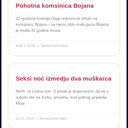
Pohotna komsinica Bojana
22-godisnji komsija Gagi redovno je drkao na
komsinicu Bojanu i na njenu oblu malu guzu.Bojana
je imala 32 godine muza
mart 1, 2019
Nema komentara
Seksi noć izmedju dva muškarca
Ahhh, ta čudna noć. U petak je dogovoreno da se u
subotu ide na žurku, privatnu, kod jednog prijatelja…
Moja
jul 23, 2024
Nema komentara