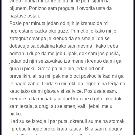
video i odma mi zapretio da ni ne pomisljam da
pljunem. Ponizno sam progutal i otvorila usta da
nastave ostali.
Posle par minuta jedan od njih je krenuo da mi
neprestano cacka oko guze. Primetio je kako mi je
zategnut cmar pa je krenuo da se smeje i da se
dobacuje sa ostalima kako sam nevina i kako treba
odmah u dupe da me jebu. Ipak, dok sam jos pusila,
jedan od njih se zavukao iza mene i krenuo da mi ga
gura u picku. Sreca pa nije bio jedan od onih
prevelikih, ali su mi ipak malo oci poskocile kad mi ga
je naglo zabio. Onda su mi rekli da legnem na ledja na
kauc tako da mi glava visi sa ivice. Poslusala sam.
krenuli su da mi nabijaju opet kurcine u grlo tako dok
sam lezala, a drugi su se smenjivali i jebali me u
picku.
Kad su se izredjali par puta, okrenuli su me na stomak
i prebacili noge preko kraja kauca. Bila sam u doggy