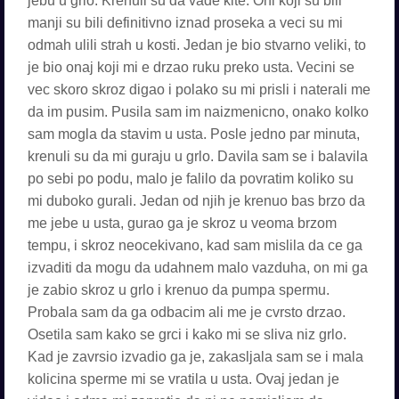
jebu u grlo. Krenuli su da vade kite. Oni koji su bili
manji su bili definitivno iznad proseka a veci su mi
odmah ulili strah u kosti. Jedan je bio stvarno veliki, to
je bio onaj koji mi e drzao ruku preko usta. Vecini se
vec skoro skroz digao i polako su mi prisli i naterali me
da im pusim. Pusila sam im naizmenicno, onako kolko
sam mogla da stavim u usta. Posle jedno par minuta,
krenuli su da mi guraju u grlo. Davila sam se i balavila
po sebi po podu, malo je falilo da povratim koliko su
mi duboko gurali. Jedan od njih je krenuo bas brzo da
me jebe u usta, gurao ga je skroz u veoma brzom
tempu, i skroz neocekivano, kad sam mislila da ce ga
izvaditi da mogu da udahnem malo vazduha, on mi ga
je zabio skroz u grlo i krenuo da pumpa spermu.
Probala sam da ga odbacim ali me je cvrsto drzao.
Osetila sam kako se grci i kako mi se sliva niz grlo.
Kad je zavrsio izvadio ga je, zakasljala sam se i mala
kolicina sperme mi se vratila u usta. Ovaj jedan je