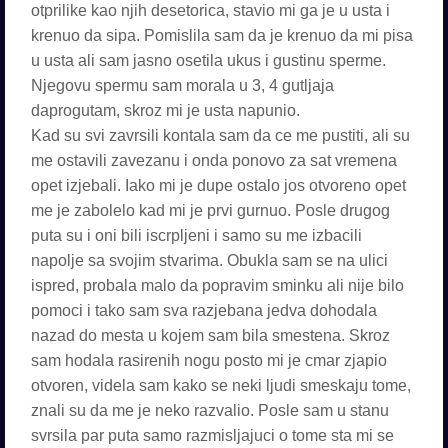
otprilike kao njih desetorica, stavio mi ga je u usta i
krenuo da sipa. Pomislila sam da je krenuo da mi pisa
u usta ali sam jasno osetila ukus i gustinu sperme.
Njegovu spermu sam morala u 3, 4 gutljaja
daprogutam, skroz mi je usta napunio.
Kad su svi zavrsili kontala sam da ce me pustiti, ali su
me ostavili zavezanu i onda ponovo za sat vremena
opet izjebali. Iako mi je dupe ostalo jos otvoreno opet
me je zabolelo kad mi je prvi gurnuo. Posle drugog
puta su i oni bili iscrpljeni i samo su me izbacili
napolje sa svojim stvarima. Obukla sam se na ulici
ispred, probala malo da popravim sminku ali nije bilo
pomoci i tako sam sva razjebana jedva dohodala
nazad do mesta u kojem sam bila smestena. Skroz
sam hodala rasirenih nogu posto mi je cmar zjapio
otvoren, videla sam kako se neki ljudi smeskaju tome,
znali su da me je neko razvalio. Posle sam u stanu
svrsila par puta samo razmisljajuci o tome sta mi se