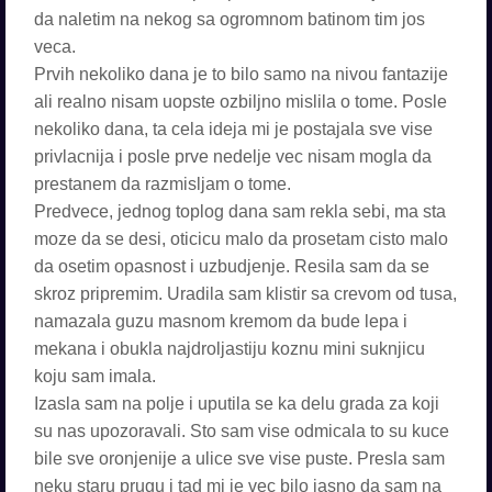
da naletim na nekog sa ogromnom batinom tim jos
veca.
Prvih nekoliko dana je to bilo samo na nivou fantazije
ali realno nisam uopste ozbiljno mislila o tome. Posle
nekoliko dana, ta cela ideja mi je postajala sve vise
privlacnija i posle prve nedelje vec nisam mogla da
prestanem da razmisljam o tome.
Predvece, jednog toplog dana sam rekla sebi, ma sta
moze da se desi, oticicu malo da prosetam cisto malo
da osetim opasnost i uzbudjenje. Resila sam da se
skroz pripremim. Uradila sam klistir sa crevom od tusa,
namazala guzu masnom kremom da bude lepa i
mekana i obukla najdroljastiju koznu mini suknjicu
koju sam imala.
Izasla sam na polje i uputila se ka delu grada za koji
su nas upozoravali. Sto sam vise odmicala to su kuce
bile sve oronjenije a ulice sve vise puste. Presla sam
neku staru prugu i tad mi je vec bilo jasno da sam na