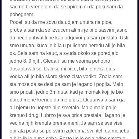
sad ne bi vredelo ni da se opirem ni da pokusam da
pobegnem.
Poceli su da me zovu da udjem unutra na pice,
probala sam da se izvucem ali mi je bilo sasvim jasno
da nece prihvatiti ne kao odgovor pa sam pristala. Usli
smo unutra, kuca je bila u prilicnom neredu ali je bila
ok. Sela sam na kauc, a svuda okolo se poredjalo
jedno 8, 9 njih. Gledali su me veoma pohotno i
dosaptavali se. Dali su mi pice, bila je neka djus
vodka ali je bila skoro skroz cista vodka. Znala sam
sta moze da se desi pa sam je lagano i popila. Malo
smo pricali, jedno 3minuta, kad je momak koji je bio
pored mene krenuo da me pipka. Odgurivala sam ga
ali njemu to uopste nije smetalo. Malo malo pa je
krenuo i drugi i ubrzo je sva prica prestala i lagano je
vecina njih krenula prema meni. Ja sam se sve vise
opirala posto su po svim izgledima svi hteli da me jebu
a bila ih je puna soba. Posto im je ocigledno smetalo