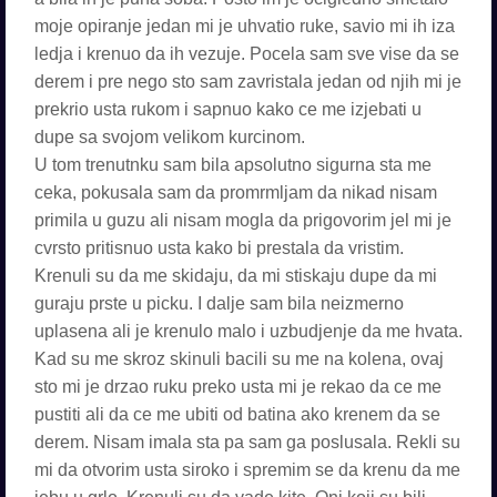
moje opiranje jedan mi je uhvatio ruke, savio mi ih iza
ledja i krenuo da ih vezuje. Pocela sam sve vise da se
derem i pre nego sto sam zavristala jedan od njih mi je
prekrio usta rukom i sapnuo kako ce me izjebati u
dupe sa svojom velikom kurcinom.
U tom trenutnku sam bila apsolutno sigurna sta me
ceka, pokusala sam da promrmljam da nikad nisam
primila u guzu ali nisam mogla da prigovorim jel mi je
cvrsto pritisnuo usta kako bi prestala da vristim.
Krenuli su da me skidaju, da mi stiskaju dupe da mi
guraju prste u picku. I dalje sam bila neizmerno
uplasena ali je krenulo malo i uzbudjenje da me hvata.
Kad su me skroz skinuli bacili su me na kolena, ovaj
sto mi je drzao ruku preko usta mi je rekao da ce me
pustiti ali da ce me ubiti od batina ako krenem da se
derem. Nisam imala sta pa sam ga poslusala. Rekli su
mi da otvorim usta siroko i spremim se da krenu da me