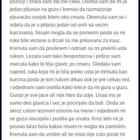
poziciji i znala sam sta me ceka. Osetila sam de mi je
jedan pljunuo na guzu i krenuo da razmazzuje
pljuvacku svojok kitom oko cmara. Okrenula sam se i
videla da je u pitanju jedan od onih sa vecim
kurcinama. Nisam mogla da se pomerim posto su mi
ruke bile vezane a drzali su me prikovanu za kauc.
Krenula sam da poviknem i odmah su mi prekrili usta
rukom. Lezala sam tako bespomocna i jedino sam
osecala kako bi trlja glavic po cmaru. Gledala sam
napred, ruka koja mi je bila preko usta je mirisala kao
kurcina posto je tom rukom drkao dok je pre cekao red,
i odjednom sam osetila kako krece da mi gura u guzu.
Gurao je sve jace ali nije hteo da udje. Usao mu je
samo deo glavica i vec je pocinjalo da boli. Onda se
skroz celom tezinom oslonio na mene i odjednom mi
se guza rascepila i pustila ga unutra. Kroz telo mi je
prosao talas bola kakav nisam ni mogla da zamislim.
Krenula sam da vristim ali se nista nije culo posto mi