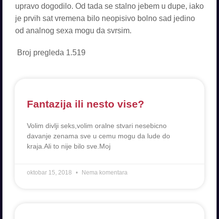
upravo dogodilo. Od tada se stalno jebem u dupe, iako
je prvih sat vremena bilo neopisivo bolno sad jedino
od analnog sexa mogu da svrsim.
Broj pregleda
1.519
Fantazija ili nesto vise?
Volim divlji seks,volim oralne stvari nesebicno
davanje zenama sve u cemu mogu da lude do
kraja.Ali to nije bilo sve.Moj
oktobar 15, 2018
Nema komentara