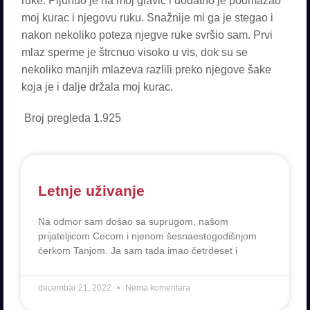
ruke. Pljunuo je na moj glavić i dodatno je podmazao
moj kurac i njegovu ruku. Snažnije mi ga je stegao i
nakon nekoliko poteza njegve ruke svršio sam. Prvi
mlaz sperme je štrcnuo visoko u vis, dok su se
nekoliko manjih mlazeva razlili preko njegove šake
koja je i dalje držala moj kurac.
Broj pregleda
1.925
Letnje uživanje
Na odmor sam došao sa suprugom, našom
prijateljicom Cecom i njenom šesnaestogodišnjom
ćerkom Tanjom. Ja sam tada imao četrdeset i
decembar 21, 2022
Nema komentara