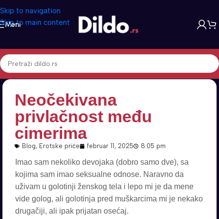
Skip to navigation
Skip to main content
Meni
Neočekivana
privlačnost među
cimerima
Blog
,
Erotske priče
februar 11, 2025
8:05 pm
Imao sam nekoliko devojaka (dobro samo dve), sa
kojima sam imao seksualne odnose. Naravno da
uživam u golotinji ženskog tela i lepo mi je da mene
vide golog, ali golotinja pred muškarcima mi je nekako
drugačiji, ali ipak prijatan osećaj.