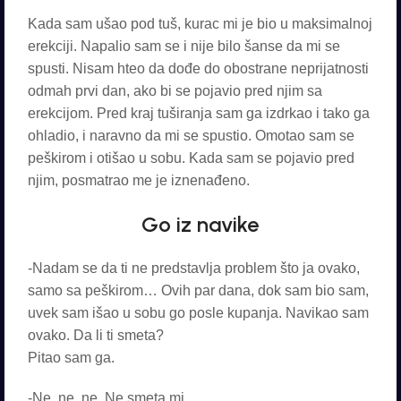
Kada sam ušao pod tuš, kurac mi je bio u maksimalnoj
erekciji. Napalio sam se i nije bilo šanse da mi se
spusti. Nisam hteo da dođe do obostrane neprijatnosti
odmah prvi dan, ako bi se pojavio pred njim sa
erekcijom. Pred kraj tuširanja sam ga izdrkao i tako ga
ohladio, i naravno da mi se spustio. Omotao sam se
peškirom i otišao u sobu. Kada sam se pojavio pred
njim, posmatrao me je iznenađeno.
Go iz navike
-Nadam se da ti ne predstavlja problem što ja ovako,
samo sa peškirom… Ovih par dana, dok sam bio sam,
uvek sam išao u sobu go posle kupanja. Navikao sam
ovako. Da li ti smeta?
Pitao sam ga.
-Ne, ne, ne. Ne smeta mi.