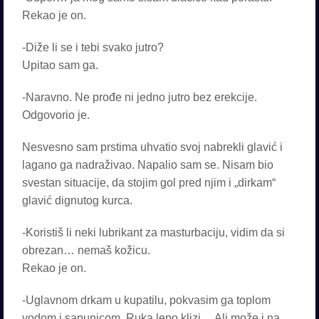
Rekao je on.
-Diže li se i tebi svako jutro?
Upitao sam ga.
-Naravno. Ne prođe ni jedno jutro bez erekcije.
Odgovorio je.
Nesvesno sam prstima uhvatio svoj nabrekli glavić i
lagano ga nadraživao. Napalio sam se. Nisam bio
svestan situacije, da stojim gol pred njim i „dirkam“
glavić dignutog kurca.
-Koristiš li neki lubrikant za masturbaciju, vidim da si
obrezan… nemaš kožicu.
Rekao je on.
-Uglavnom drkam u kupatilu, pokvasim ga toplom
vodom i sapunicom. Ruka lepo klizi… Ali može i na