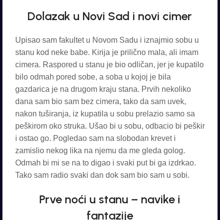
Dolazak u Novi Sad i novi cimer
Upisao sam fakultet u Novom Sadu i iznajmio sobu u
stanu kod neke babe. Kirija je prilično mala, ali imam
cimera. Raspored u stanu je bio odličan, jer je kupatilo
bilo odmah pored sobe, a soba u kojoj je bila
gazdarica je na drugom kraju stana. Prvih nekoliko
dana sam bio sam bez cimera, tako da sam uvek,
nakon tuširanja, iz kupatila u sobu prelazio samo sa
peškirom oko struka. Ušao bi u sobu, odbacio bi peškir
i ostao go. Pogledao sam na slobodan krevet i
zamislio nekog lika na njemu da me gleda golog.
Odmah bi mi se na to digao i svaki put bi ga izdrkao.
Tako sam radio svaki dan dok sam bio sam u sobi.
Prve noći u stanu – navike i
fantazije