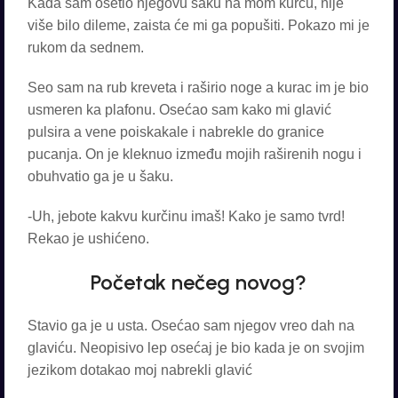
Kada sam osetio njegovu šaku na mom kurcu, nije
više bilo dileme, zaista će mi ga popušiti. Pokazo mi je
rukom da sednem.
Seo sam na rub kreveta i raširio noge a kurac im je bio
usmeren ka plafonu. Osećao sam kako mi glavić
pulsira a vene poiskakale i nabrekle do granice
pucanja. On je kleknuo između mojih raširenih nogu i
obuhvatio ga je u šaku.
-Uh, jebote kakvu kurčinu imaš! Kako je samo tvrd!
Rekao je ushićeno.
Početak nečeg novog?
Stavio ga je u usta. Osećao sam njegov vreo dah na
glaviću. Neopisivo lep osećaj je bio kada je on svojim
jezikom dotakao moj nabrekli glavić