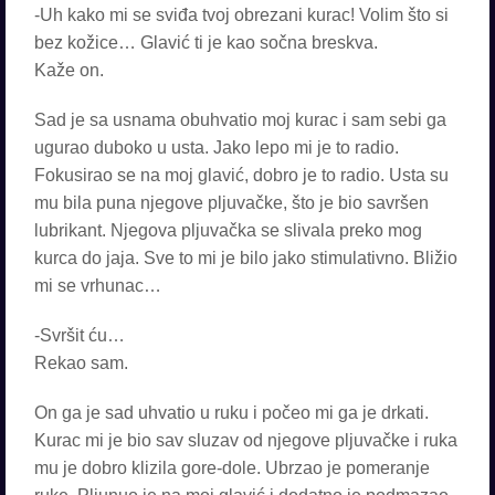
-Uh kako mi se sviđa tvoj obrezani kurac! Volim što si
bez kožice… Glavić ti je kao sočna breskva.
Kaže on.
Sad je sa usnama obuhvatio moj kurac i sam sebi ga
ugurao duboko u usta. Jako lepo mi je to radio.
Fokusirao se na moj glavić, dobro je to radio. Usta su
mu bila puna njegove pljuvačke, što je bio savršen
lubrikant. Njegova pljuvačka se slivala preko mog
kurca do jaja. Sve to mi je bilo jako stimulativno. Bližio
mi se vrhunac…
-Svršit ću…
Rekao sam.
On ga je sad uhvatio u ruku i počeo mi ga je drkati.
Kurac mi je bio sav sluzav od njegove pljuvačke i ruka
mu je dobro klizila gore-dole. Ubrzao je pomeranje