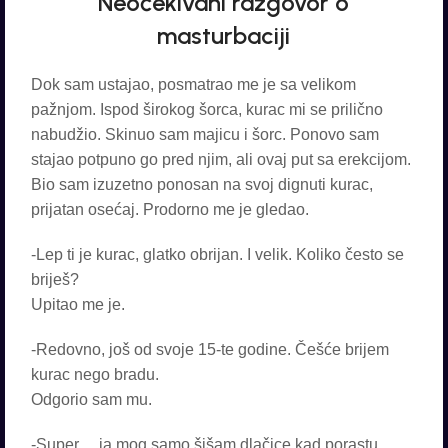
Neočekivani razgovor o
masturbaciji
Dok sam ustajao, posmatrao me je sa velikom
pažnjom. Ispod širokog šorca, kurac mi se prilično
nabudžio. Skinuo sam majicu i šorc. Ponovo sam
stajao potpuno go pred njim, ali ovaj put sa erekcijom.
Bio sam izuzetno ponosan na svoj dignuti kurac,
prijatan osećaj. Prodorno me je gledao.
-Lep ti je kurac, glatko obrijan. I velik. Koliko često se
briješ?
Upitao me je.
-Redovno, još od svoje 15-te godine. Češće brijem
kurac nego bradu.
Odgorio sam mu.
-Super… ja mog samo šišam dlačice kad porastu.