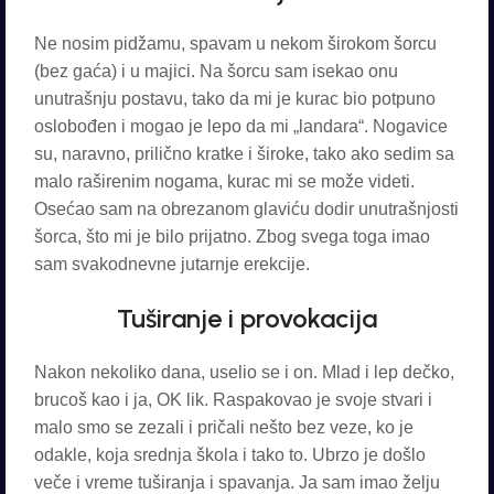
Ne nosim pidžamu, spavam u nekom širokom šorcu
(bez gaća) i u majici. Na šorcu sam isekao onu
unutrašnju postavu, tako da mi je kurac bio potpuno
oslobođen i mogao je lepo da mi „landara“. Nogavice
su, naravno, prilično kratke i široke, tako ako sedim sa
malo raširenim nogama, kurac mi se može videti.
Osećao sam na obrezanom glaviću dodir unutrašnjosti
šorca, što mi je bilo prijatno. Zbog svega toga imao
sam svakodnevne jutarnje erekcije.
Tuširanje i provokacija
Nakon nekoliko dana, uselio se i on. Mlad i lep dečko,
brucoš kao i ja, OK lik. Raspakovao je svoje stvari i
malo smo se zezali i pričali nešto bez veze, ko je
odakle, koja srednja škola i tako to. Ubrzo je došlo
veče i vreme tuširanja i spavanja. Ja sam imao želju