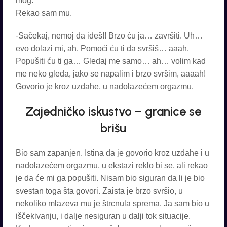
mog.
Rekao sam mu.
-Sačekaj, nemoj da ideš!! Brzo ću ja… završiti. Uh…
evo dolazi mi, ah. Pomoći ću ti da svršiš… aaah.
Popušiti ću ti ga… Gledaj me samo… ah… volim kad
me neko gleda, jako se napalim i brzo svršim, aaaah!
Govorio je kroz uzdahe, u nadolazećem orgazmu.
Zajedničko iskustvo – granice se
brišu
Bio sam zapanjen. Istina da je govorio kroz uzdahe i u
nadolazećem orgazmu, u ekstazi reklo bi se, ali rekao
je da će mi ga popušiti. Nisam bio siguran da li je bio
svestan toga šta govori. Zaista je brzo svršio, u
nekoliko mlazeva mu je štrcnula sprema. Ja sam bio u
iščekivanju, i dalje nesiguran u dalji tok situacije.