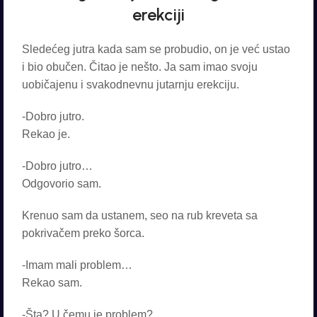
erekciji
Sledećeg jutra kada sam se probudio, on je već ustao
i bio obučen. Čitao je nešto. Ja sam imao svoju
uobičajenu i svakodnevnu jutarnju erekciju.
-Dobro jutro.
Rekao je.
-Dobro jutro…
Odgovorio sam.
Krenuo sam da ustanem, seo na rub kreveta sa
pokrivačem preko šorca.
-Imam mali problem…
Rekao sam.
-Šta? U čemu je problem?