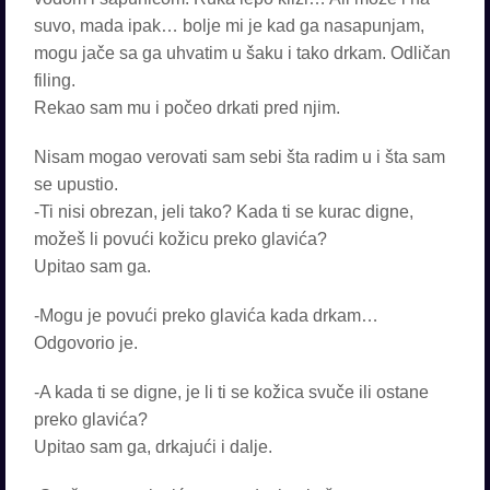
suvo, mada ipak… bolje mi je kad ga nasapunjam,
mogu jače sa ga uhvatim u šaku i tako drkam. Odličan
filing.
Rekao sam mu i počeo drkati pred njim.
Nisam mogao verovati sam sebi šta radim u i šta sam
se upustio.
-Ti nisi obrezan, jeli tako? Kada ti se kurac digne,
možeš li povući kožicu preko glavića?
Upitao sam ga.
-Mogu je povući preko glavića kada drkam…
Odgovorio je.
-A kada ti se digne, je li ti se kožica svuče ili ostane
preko glavića?
Upitao sam ga, drkajući i dalje.