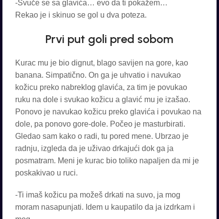
-Svuče se sa glavića… evo da ti pokažem…
Rekao je i skinuo se gol u dva poteza.
Prvi put goli pred sobom
Kurac mu je bio dignut, blago savijen na gore, kao
banana. Simpatično. On ga je uhvatio i navukao
kožicu preko nabreklog glavića, za tim je povukao
ruku na dole i svukao kožicu a glavić mu je izašao.
Ponovo je navukao kožicu preko glavića i povukao na
dole, pa ponovo gore-dole. Počeo je masturbirati.
Gledao sam kako o radi, tu pored mene. Ubrzao je
radnju, izgleda da je uživao drkajući dok ga ja
posmatram. Meni je kurac bio toliko napaljen da mi je
poskakivao u ruci.
-Ti imaš kožicu pa možeš drkati na suvo, ja mog
moram nasapunjati. Idem u kaupatilo da ja izdrkam i