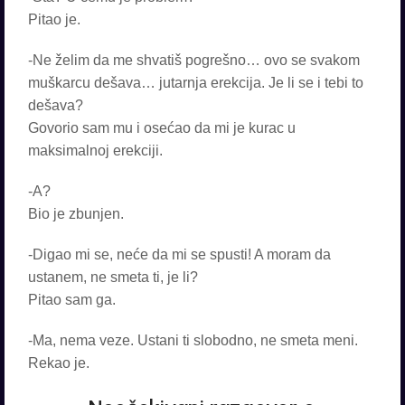
Pitao je.
-Ne želim da me shvatiš pogrešno… ovo se svakom
muškarcu dešava… jutarnja erekcija. Je li se i tebi to
dešava?
Govorio sam mu i osećao da mi je kurac u
maksimalnoj erekciji.
-A?
Bio je zbunjen.
-Digao mi se, neće da mi se spusti! A moram da
ustanem, ne smeta ti, je li?
Pitao sam ga.
-Ma, nema veze. Ustani ti slobodno, ne smeta meni.
Rekao je.