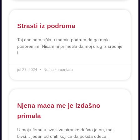
Strasti iz podruma
Taj dan sam sišla u mamin podrum da ga malo
pospremim. Nisam ni primetila da moj drug iz srednje
i
jul 27, 2024
Nema komentara
Njena maca me je izdašno
primala
U moju firmu u svojstvu stranke došao je on, moj
bivši… jedan od onih koji će da pokida odeću i