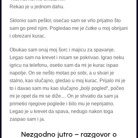
Rekao je u jednom dahu.
Sklonio sam peškir, osećao sam se vrlo prijatno što
sam go pred njim. Pogledao me je ćutke u moj obrijani
i obrezani kurac.
Obukao sam onaj moj šorc i majicu za spavanje.
Legao sam na krevet i nisam se pokrivao. Igrao neku
igricu na telefonu, osetio sam da mi je kurac ispao
napolje. On se nešto motao po sobi, a u stvari je
stalno, kao slučajno, gledao u moj kurac. Prijalo mi je
to i davao sam mu kao slučajno „bolji pogled“, počeo
mi je opet da mi se diže… On je shvatio da sam ja
primetio njegove poglede i bilo mu je neprijatno.
Legao je u krevet da spava, nedugo nakon toga
zaspao sam i ja.
Nezgodno jutro – razgovor o