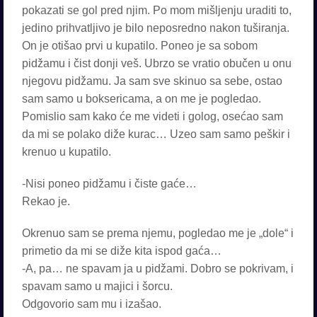
pokazati se gol pred njim. Po mom mišljenju uraditi to,
jedino prihvatljivo je bilo neposredno nakon tuširanja.
On je otišao prvi u kupatilo. Poneo je sa sobom
pidžamu i čist donji veš. Ubrzo se vratio obučen u onu
njegovu pidžamu. Ja sam sve skinuo sa sebe, ostao
sam samo u boksericama, a on me je pogledao.
Pomislio sam kako će me videti i golog, osećao sam
da mi se polako diže kurac… Uzeo sam samo peškir i
krenuo u kupatilo.
-Nisi poneo pidžamu i čiste gaće…
Rekao je.
Okrenuo sam se prema njemu, pogledao me je „dole“ i
primetio da mi se diže kita ispod gaća…
-A, pa… ne spavam ja u pidžami. Dobro se pokrivam, i
spavam samo u majici i šorcu.
Odgovorio sam mu i izašao.