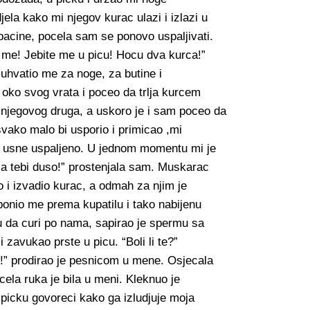
ela kako mi njegov kurac ulazi i izlazi u
acine, pocela sam se ponovo uspaljivati.
 me! Jebite me u picu! Hocu dva kurca!”
 uhvatio me za noge, za butine i
oko svog vrata i poceo da trlja kurcem
njegovog druga, a uskoro je i sam poceo da
svako malo bi usporio i primicao ,mi
 mi usne uspaljeno. U jednom momentu mi je
la tebi duso!” prostenjala sam. Muskarac
o i izvadio kurac, a odmah za njim je
ponio me prema kupatilu i tako nabijenu
u da curi po nama, sapirao je spermu sa
 zavukao prste u picu. “Boli li te?”
o!” prodirao je pesnicom u mene. Osjecala
cela ruka je bila u meni. Kleknuo je
 picku govoreci kako ga izludjuje moja