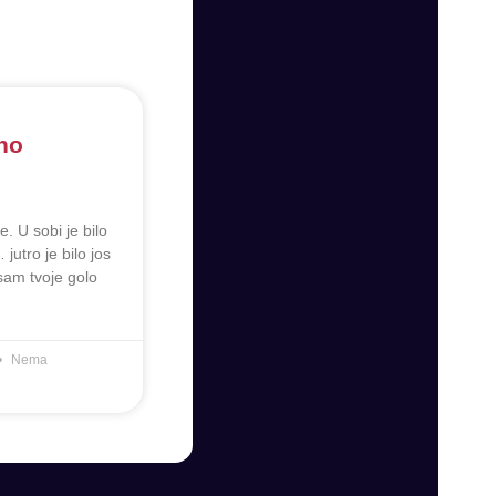
no
. U sobi je bilo
jutro je bilo jos
sam tvoje golo
Nema