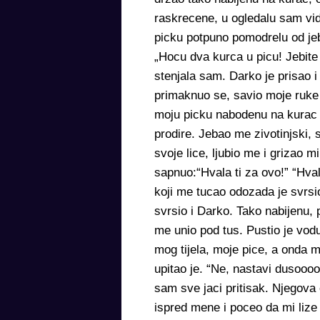
raskrecene, u ogledalu sam vidj
picku potpuno pomodrelu od jeb
„Hocu dva kurca u picu! Jebite
stenjala sam. Darko je prisao i
primaknuo se, savio moje ruke 
moju picku nabodenu na kurac 
prodire. Jebao me zivotinjski, 
svoje lice, ljubio me i grizao
sapnuo:“Hvala ti za ovo!” “Hva
koji me tucao odozada je svrsi
svrsio i Darko. Tako nabijenu, 
me unio pod tus. Pustio je vod
mog tijela, moje pice, a onda mi
upitao je. “Ne, nastavi dusooo
sam sve jaci pritisak. Njegova 
ispred mene i poceo da mi lize