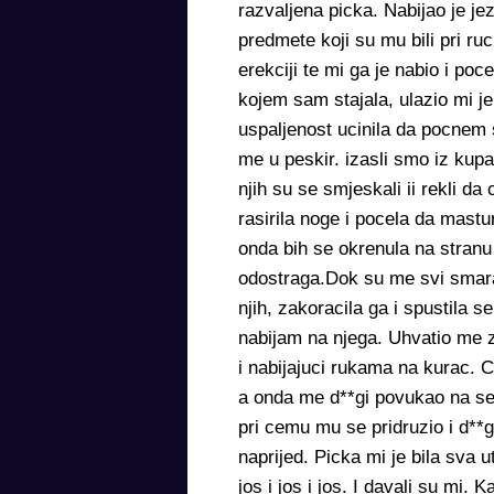
razvaljena picka. Nabijao je je
predmete koji su mu bili pri ruc
erekciji te mi ga je nabio i po
kojem sam stajala, ulazio mi j
uspaljenost ucinila da pocnem
me u peskir. izasli smo iz kupa
njih su se smjeskali ii rekli d
rasirila noge i pocela da mastu
onda bih se okrenula na stranu
odostraga.Dok su me svi smaral
njih, zakoracila ga i spustila 
nabijam na njega. Uhvatio me 
i nabijajuci rukama na kurac. 
a onda me d**gi povukao na seb
pri cemu mu se pridruzio i d**g
naprijed. Picka mi je bila sva 
jos i jos i jos. I davali su mi. K