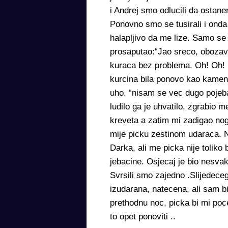
i Andrej smo odlucili da ostane
Ponovno smo se tusirali i onda
halapljivo da me lize. Samo se
prosaputao:“Jao sreco, obozava
kuraca bez problema. Oh! Oh! 
kurcina bila ponovo kao kamen
uho. “nisam se vec dugo pojeb
ludilo ga je uhvatilo, zgrabio
kreveta a zatim mi zadigao nog
mije picku zestinom udaraca. N
Darka, ali me picka nije toliko
jebacine. Osjecaj je bio nesvak*
Svrsili smo zajedno .Slijedeceg
izudarana, natecena, ali sam bi
prethodnu noc, picka bi mi poc
to opet ponoviti ..