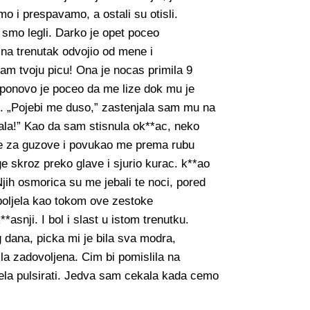
mo i prespavamo, a ostali su otisli.
 smo legli. Darko je opet poceo
 na trenutak odvojio od mene i
m tvoju picu! Ona je nocas primila 9
ponovo je poceo da me lize dok mu je
. „Pojebi me duso,” zastenjala sam mu na
ala!” Kao da sam stisnula ok**ac, neko
 me za guzove i povukao me prema rubu
e skroz preko glave i sjurio kurac. k**ao
jih osmorica su me jebali te noci, pored
 boljela kao tokom ove zestoke
*asnji. I bol i slast u istom trenutku.
 dana, picka mi je bila sva modra,
la zadovoljena. Cim bi pomislila na
ela pulsirati. Jedva sam cekala kada cemo