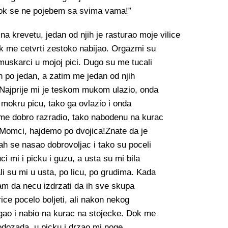
dok se ne pojebem sa svima vama!”
na krevetu, jedan od njih je rasturao moje vilice
k me cetvrti zestoko nabijao. Orgazmi su
 muskarci u mojoj pici. Dugo su me tucali
an po jedan, a zatim me jedan od njih
 Najprije mi je teskom mukom ulazio, onda
 mokru picu, tako ga ovlazio i onda
 me dobro razradio, tako nabodenu na kurac
“Momci, hajdemo po dvojica!Znate da je
ah se nasao dobrovoljac i tako su poceli
i mi i picku i guzu, a usta su mi bila
i su mi u usta, po licu, po grudima. Kada
sam da necu izdrzati da ih sve skupa
ce pocelo boljeti, ali nakon nekog
gao i nabio na kurac na stojecke. Dok me
odozada, u picku i drzao mi noge