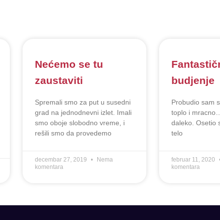
Nećemo se tu
Fantastič
zaustaviti
budjenje
Spremali smo za put u susedni
Probudio sam se
grad na jednodnevni izlet. Imali
toplo i mracno… 
smo oboje slobodno vreme, i
daleko. Osetio 
rešili smo da provedemo
telo
decembar 27, 2019
Nema
februar 11, 2020
komentara
komentara