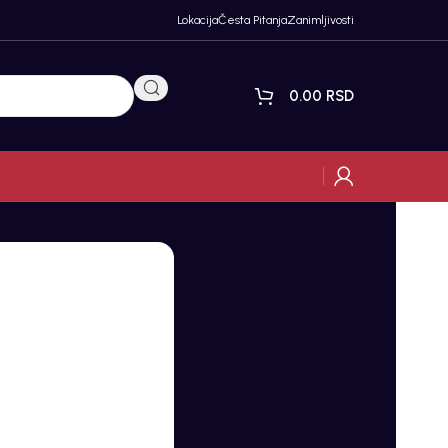
Lokacija
Česta Pitanja
Zanimljivosti
0.00
RSD