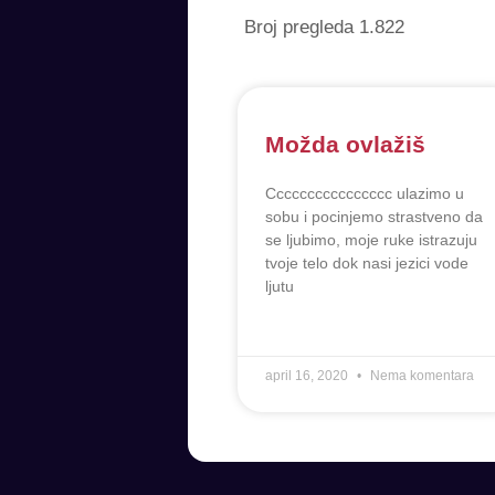
Broj pregleda
1.822
Možda ovlažiš
Cccccccccccccccc ulazimo u
sobu i pocinjemo strastveno da
se ljubimo, moje ruke istrazuju
tvoje telo dok nasi jezici vode
ljutu
april 16, 2020
Nema komentara