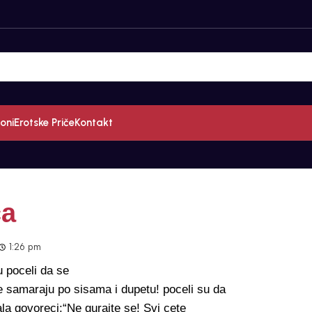
oni
Erotske Priče
Kontakt
ca
1:26 pm
 poceli da se
 samaraju po sisama i dupetu! poceli su da
la govoreci:“Ne gurajte se! Svi cete