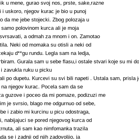
zik u mene, gurao svoj nos, prste, sake,razne
i i uskoro, njegov kurac je bio u punoj
ceo da me jebe stojecki. Zbog polozaja u
e samo polovinom kurca ali je moja
 svrsavati, a odmah za mnom i on. Zamotao
tila. Neki od momaka su otisli a neki od
a cekaju d**gu rundu. Legla sam na ledja,
rbiram. Gurala sam u sebe flasu,i ostale stvari koje su mi do
 i zavukla ruku u picku
i po dupetu. Kurcevi su svi bili napeti . Ustala sam, prisla
se na njegov kurac. Pocela sam da se
za guzove i poceo da mi pomaze, podizuzi me
Cim je svrsio, blago me odgurnuo od sebe,
e i zabio mi kurcinu u picu odostraga,
i, nabijajuci se pored njegovog kurca od
utrnuta, ali sam kao nimfomanka trazila
ada se i zadnji od njih zadovoljio, ja