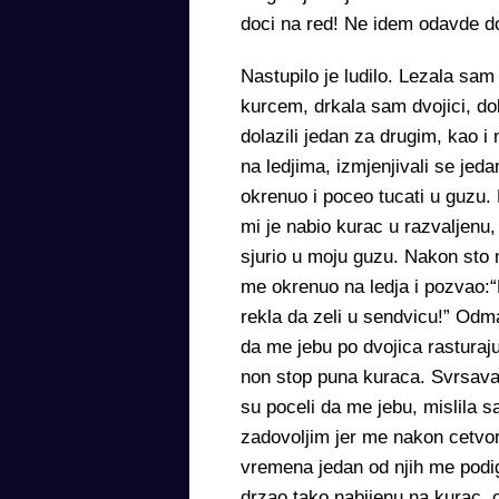
doci na red! Ne idem odavde 
Nastupilo je ludilo. Lezala sam 
kurcem, drkala sam dvojici, do
dolazili jedan za drugim, kao i
na ledjima, izmjenjivali se jed
okrenuo i poceo tucati u guzu.
mi je nabio kurac u razvaljenu,
sjurio u moju guzu. Nakon sto
me okrenuo na ledja i pozvao:
rekla da zeli u sendvicu!” Odm
da me jebu po dvojica rasturajuc
non stop puna kuraca. Svrsaval
su poceli da me jebu, mislila 
zadovoljim jer me nakon cetvori
vremena jedan od njih me podi
drzao tako nabijenu na kurac, 