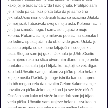
kako joj je bradavica tvrda I nadignuta. Protrljao sam
je između palca I kažiprsta tako da je samo tiho
jeknula.Usne nismo odvajali lizući se jezicima .Gutala
je moj jezik I ubacivala svoj u moja usta. Kolenom sam
je trljao između nogu, I sama se trljajući o moje
koleno. Rukama sam je milovao po sisama stomaku I
po leđima spustajući ih do oble tvrde guze. Ustala je
sa stola pripila se uz mene krljajući mi ceo jezik u
usta. Stegao sam joj guzu . Jeknula je ,Uhh .Osetio
sam njenu ruku na šlicu otvorenim dlanom mi je preko
pantalona stezala jaja I trljala kurac,koji se već digao
kao lud.Uhvatio sam je rukom za pičku preko helanki
koje je nosila.Raširila je noge istrćila karlicu napred
da bih mogao celu da uhvatim.Celom šakom sam je
uhvatio za pičku.Jeknula je kao I ja sve teže dišući .
Osećao sam kako mi steže kurac dok sam joj trljao
vrelu pičku. Uhvatio sam krajeve helanki I svukao ih
ispod guze ,zavukao ruku u njene gaćice I uhvatio