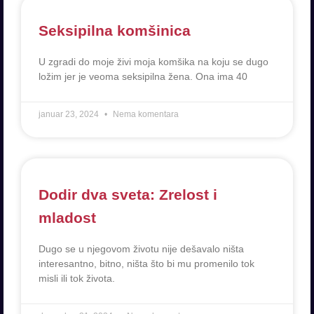
Seksipilna komšinica
U zgradi do moje živi moja komšika na koju se dugo
ložim jer je veoma seksipilna žena. Ona ima 40
januar 23, 2024
Nema komentara
Dodir dva sveta: Zrelost i
mladost
Dugo se u njegovom životu nije dešavalo ništa
interesantno, bitno, ništa što bi mu promenilo tok
misli ili tok života.