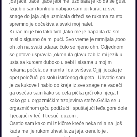
još jače. Jače ..jače jebi me ,uzdisala je ko da se guši.
Izgubio sam kontrolu nabijao sam joj kurac iz sve
snage do jaja .nije uzmicala držeći se rukama za sto
spremno je dočekivala svaki moj nalet.
Kurac mi je bio tako tvrd ,tako me je napalila da sm
mislio sigurno će mi pući. Svo vreme je mrmljala ,tooo
oh ,oh na svaki udarac čulo se njeno ohh..Odjednom
se gotovo uspravila ,okrenula glavu zabila mi jezik u
usta sa kurcem duboko u sebi I sisama u mojim
rukama počela da mumla I da svršava:Ojjjj jecala je
opet poležući po stolu istrćenog dupeta . Uhvatio sam
je za kukove I nabio do kraja iz sve snage ne vadeči
ga osećao sam kako se cela pička grči oko njega I
kako ga u orgazmičkim trzajevima steže.Grčila se u
orgazmičnom grču podižući I spuštajući leđa gore dole
I jecajući vrteći I tresući guzom .
Osetio sam kako mi iz kičme kreće neka milaina ,još
kada me je rukom uhvatila za jaja,krenulo je .