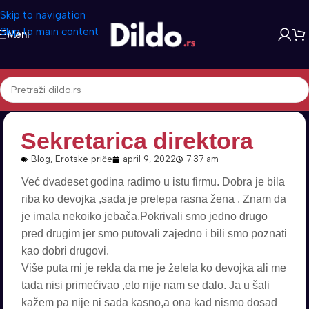
Skip to navigation
Skip to main content
Meni
Sekretarica direktora
Blog
,
Erotske priče
april 9, 2022
7:37 am
Već dvadeset godina radimo u istu firmu. Dobra je bila
riba ko devojka ,sada je prelepa rasna žena . Znam da
je imala nekoiko jebača.Pokrivali smo jedno drugo
pred drugim jer smo putovali zajedno i bili smo poznati
kao dobri drugovi.
Više puta mi je rekla da me je želela ko devojka ali me
tada nisi primećivao ,eto nije nam se dalo. Ja u šali
kažem pa nije ni sada kasno,a ona kad nismo dosad