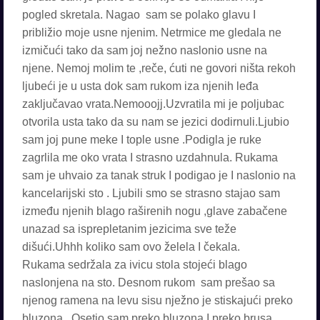
pogled skretala. Nagao sam se polako glavu I
približio moje usne njenim. Netrmice me gledala ne
izmičući tako da sam joj nežno naslonio usne na
njene. Nemoj molim te ,reče, ćuti ne govori ništa rekoh
ljubeći je u usta dok sam rukom iza njenih leđa
zaključavao vrata.Nemooojj.Uzvratila mi je poljubac
otvorila usta tako da su nam se jezici dodirnuli.Ljubio
sam joj pune meke I tople usne .Podigla je ruke
zagrlila me oko vrata I strasno uzdahnula. Rukama
sam je uhvaio za tanak struk I podigao je I naslonio na
kancelarijski sto . Ljubili smo se strasno stajao sam
između njenih blago raširenih nogu ,glave zabačene
unazad sa isprepletanim jezicima sve teže
dišući.Uhhh koliko sam ovo želela I čekala.
Rukama sedržala za ivicu stola stojeći blago
naslonjena na sto. Desnom rukom sam prešao sa
njenog ramena na levu sisu nježno je stiskajući preko
bluzona . Osetio sam preko bluzona I preko brusa