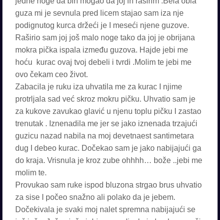
jedne noge da bih mogao da joj ih raširim .Bela obla
guza mi je sevnula pred licem stajao sam iza nje
podignutog kurca držeći je I meseći njene guzove.
Raširio sam joj još malo noge tako da joj je obrijana
mokra pička ispala između guzova. Hajde jebi me
hoću kurac ovaj tvoj debeli i tvrdi .Molim te jebi me
ovo čekam ceo život.
Zabacila je ruku iza uhvatila me za kurac I njime
protrljala sad već skroz mokru pičku. Uhvatio sam je
za kukove zavukao glavić u njenu toplu pičku I zastao
trenutak . Iznenadila me jer se jako iznenada trzajući
guzicu nazad nabila na moj devetnaest santimetara
dug I debeo kurac. Dočekao sam je jako nabijajući ga
do kraja. Vrisnula je kroz zube ohhhh… bože ..jebi me
molim te.
Provukao sam ruke ispod bluzona strgao brus uhvatio
za sise I počeo snažno ali polako da je jebem.
Dočekivala je svaki moj nalet spremna nabijajući se