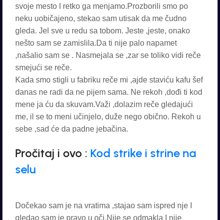
svoje mesto I retko ga menjamo.Prozborili smo po
neku uobičajeno, stekao sam utisak da me čudno
gleda. Jel sve u redu sa tobom. Jeste ,jeste, onako
nešto sam se zamislila.Da ti nije palo napamet
,našalio sam se . Nasmejala se ,zar se toliko vidi reče
smejući se reče.
Kada smo stigli u fabriku reče mi ,ajde staviću kafu šef
danas ne radi da ne pijem sama. Ne rekoh ,dođi ti kod
mene ja ću da skuvam.Važi ,dolazim reče gledajući
me, il se to meni učinjelo, duže nego obično. Rekoh u
sebe ,sad će da padne jebačina.
Pročitaj i ovo :
Kod strike i strine na
selu
Dočekao sam je na vratima ,stajao sam ispred nje I
gledao sam je pravo u oči.Nije se odmakla I nije