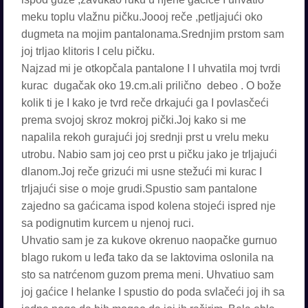
meku toplu vlažnu pičku.Joooj reče ,petljajući oko
dugmeta na mojim pantalonama.Srednjim prstom sam
joj trljao klitoris I celu pičku.
Najzad mi je otkopčala pantalone I I uhvatila moj tvrdi
kurac dugačak oko 19.cm.ali prilično debeo . O bože
kolik ti je I kako je tvrd reče drkajući ga I povlasčeći
prema svojoj skroz mokroj pički.Joj kako si me
napalila rekoh gurajući joj srednji prst u vrelu meku
utrobu. Nabio sam joj ceo prst u pičku jako je trljajući
dlanom.Joj reče grizući mi usne stežući mi kurac I
trljajući sise o moje grudi.Spustio sam pantalone
zajedno sa gaćicama ispod kolena stojeći ispred nje
sa podignutim kurcem u njenoj ruci.
Uhvatio sam je za kukove okrenuo naopačke gurnuo
blago rukom u leđa tako da se laktovima oslonila na
sto sa natrćenom guzom prema meni. Uhvatiuo sam
joj gaćice I helanke I spustio do poda svlačeći joj ih sa