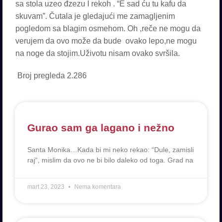
sa stola uzeo đzezu I rekoh . “E sad ću tu kafu da
skuvam”. Čutala je gledajući me zamagljenim
pogledom sa blagim osmehom. Oh ,reče ne mogu da
verujem da ovo može da bude ovako lepo,ne mogu
na noge da stojim.Uživotu nisam ovako svršila.
Broj pregleda
2.286
Gurao sam ga lagano i nežno
Santa Monika…Kada bi mi neko rekao: “Dule, zamisli
raj“, mislim da ovo ne bi bilo daleko od toga. Grad na
mart 23, 2023
Nema komentara