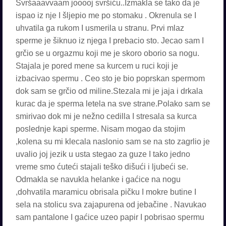
Svršaaavvaam jooooj svršiću..Izmakla se tako da je
ispao iz nje I šljepio me po stomaku . Okrenula se I
uhvatila ga rukom I usmerila u stranu. Prvi mlaz
sperme je šiknuo iz njega I prebacio sto. Jecao sam I
grčio se u orgazmu koji me je skoro oborio sa nogu.
Stajala je pored mene sa kurcem u ruci koji je
izbacivao spermu . Ceo sto je bio poprskan spermom
dok sam se grčio od miline.Stezala mi je jaja i drkala
kurac da je sperma letela na sve strane.Polako sam se
smirivao dok mi je nežno cedilla I stresala sa kurca
poslednje kapi sperme. Nisam mogao da stojim
,kolena su mi klecala naslonio sam se na sto zagrlio je
uvalio joj jezik u usta stegao za guze I tako jedno
vreme smo ćuteći stajali teško dišući i ljubeći se.
Odmakla se navukla helanke i gaćice na nogu
,dohvatila maramicu obrisala pičku I mokre butine I
sela na stolicu sva zajapurena od jebačine . Navukao
sam pantalone I gaćice uzeo papir I pobrisao spermu