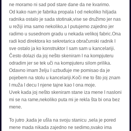
ne moramo ni sad pod stare dane da ne kvarimo.
Od kako nam je fabrika propala I od nekoliko hiljada
radnika ostalo je sada stotinak,vise se družimo jer nas
u režiji ima samo nekoliko,a I putujemo zajedno jer
radimo u susednom gradu u nekada velikoj fabric.Ona
radi kod direktora ko sekretarica obračunski radnik I
sve ostalo ja ko konstruktor I sam sam u kancelariji.
Često dolazi da joj nešto skeniram I na kompjuteru
odradim jer se tek uči na kompjuteru silom prilika.
Odavno imam želju I uzbuđuje me pomisao da je
pojebem na stolu u kancelariji.Koči me to što joj znam
I muža I decu I njene tajne kao I ona moje.
Uvek kada joj nešto skeniram stane iza mene I nasloni
mi se na rame,nekoliko puta mi je rekla šta bi ona bez
mene.
To jutro ,kada je ušla na svoju stanicu ,sela je pored
mene mada nikada zajedno ne sedimo,svako ima