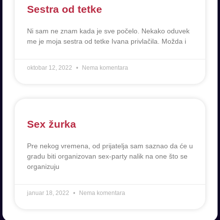
Sestra od tetke
Ni sam ne znam kada je sve počelo. Nekako oduvek
me je moja sestra od tetke Ivana privlačila. Možda i
oktobar 12, 2022
Nema komentara
Sex žurka
Pre nekog vremena, od prijatelja sam saznao da će u
gradu biti organizovan sex-party nalik na one što se
organizuju
januar 18, 2022
Nema komentara