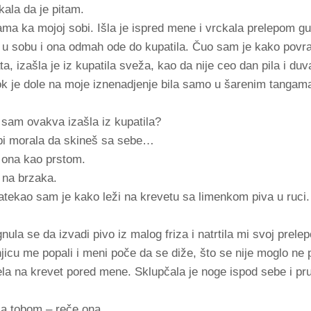
kala da je pitam.
ma ka mojoj sobi. Išla je ispred mene i vrckala prelepom g
u sobu i ona odmah ode do kupatila. Čuo sam je kako povrać
a, izašla je iz kupatila sveža, kao da nije ceo dan pila i duv
 dok je dole na moje iznenadjenje bila samo u šarenim tangama
sam ovakva izašla iz kupatila?
o bi morala da skineš sa sebe…
 ona kao prstom.
 na brzaka.
atekao sam je kako leži na krevetu sa limenkom piva u ruci.
nula se da izvadi pivo iz malog friza i natrtila mi svoj prel
icu me popali i meni poče da se diže, što se nije moglo ne p
ela na krevet pored mene. Sklupčala je noge ispod sebe i pru
 sa tobom – reče ona.