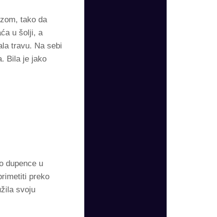
uzom, tako da
a u šolji, a
ala travu. Na sebi
. Bila je jako
epo dupence u
rimetiti preko
žila svoju