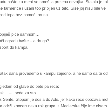
adu bašte ka meni se smešila prelepa devojka. Stajala je ta
farmerice i uzani top pripijen uz telo. Sise joj nisu bile velik
ispod topa bez pomoći brusa.
a popiješ piće samnom…
oči ogradu bašte – a drugo?
sport do kampa.
statak dana provedemo u kampu zajedno, a ne samo da te o
gledom od glave do pete pa reče:
tak… – i sede za sto.
 iz Sente. Stopom je došla do Ade, jer kako reče obožava mot
i da održi koncert neka rok grupa iz Madjarske čije ime nisa