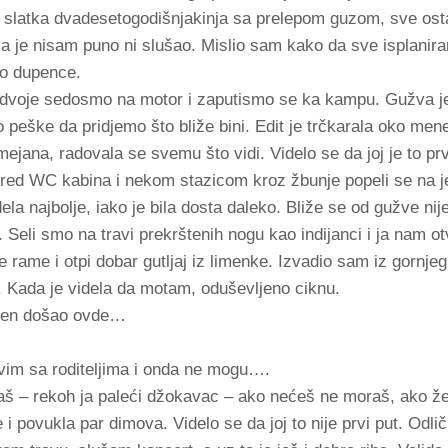
a slatka dvadesetogodišnjakinja sa prelepom guzom, sve ostal
 ja je nisam puno ni slušao. Mislio sam kako da sve isplanir
po dupence.
 dvoje sedosmo na motor i zaputismo se ka kampu. Gužva je
peške da pridjemo što bliže bini. Edit je trčkarala oko men
jana, radovala se svemu što vidi. Videlo se da joj je to prv
red WC kabina i nekom stazicom kroz žbunje popeli se na 
ela najbolje, iako je bila dosta daleko. Bliže se od gužve nije
. Seli smo na travi prekrštenih nogu kao indijanci i ja nam o
 rame i otpi dobar gutljaj iz limenke. Izvadio sam iz gornje
t. Kada je videla da motam, oduševljeno ciknu.
ljen došao ovde…
živim sa roditeljima i onda ne mogu….
 – rekoh ja paleći džokavac – ako nećeš ne moraš, ako želi
e i povukla par dimova. Videlo se da joj to nije prvi put. Odli