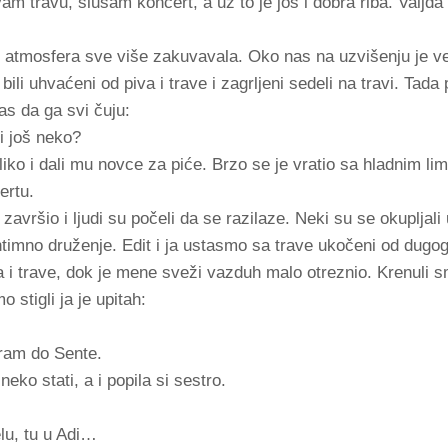
m travu, slušam koncert, a uz to je još i dobra riba. Valjda
 atmosfera sve više zakuvavala. Oko nas na uzvišenju je ve
 bili uhvaćeni od piva i trave i zagrljeni sedeli na travi. Tada
s da ga svi čuju:
i još neko?
liko i dali mu novce za piće. Brzo se je vratio sa hladnim l
ertu.
avršio i ljudi su počeli da se razilaze. Neki su se okupljali 
intimno druženje. Edit i ja ustasmo sa trave ukočeni od dugo
va i trave, dok je mene sveži vazduh malo otreznio. Krenuli 
 stigli ja je upitah:
ram do Sente.
eko stati, a i popila si sestro.
lu, tu u Adi…