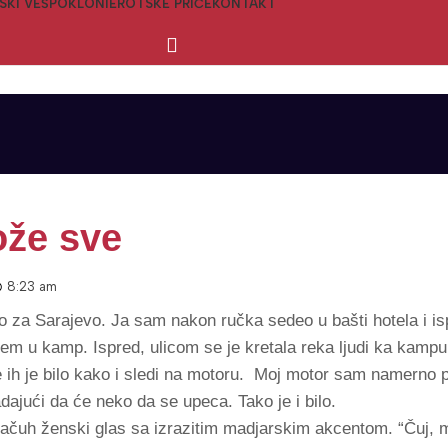
SKI VEŠ
POKLONI
EROTSKE PRIČE
KONTAKT
že sve
8:23 am
 za Sarajevo. Ja sam nakon ručka sedeo u bašti hotela i is
 u kamp. Ispred, ulicom se je kretala reka ljudi ka kampu.
e ih je bilo kako i sledi na motoru. Moj motor sam namerno 
adajući da će neko da se upeca. Tako je i bilo.
začuh ženski glas sa izrazitim madjarskim akcentom. “Čuj, ma