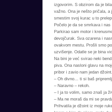
izgovorim. S obzirom da je bil
važno. Ona je nešto pričala, a
smestim svoj kurac u to prele
Počelo je da se smrkava i nas
Parkirao sam motor i krenusmo 
devojčurak. Sva ozarena i nasme
ovakvom mestu. Prošli smo po
uzvišenje. Odatle se je bina vid
Na bini je već svirao neki bend
piva. Ona nasloni glavu na moje
pribor i zavio nam jedan džoin
– Oh divno… ti si baš priprem
– Naravno – rekoh.
– I ja to volim, samo znaš ja 
– Ma ne moraš da mi se pravdaš
Prihvatila je džoint iz moje ruk