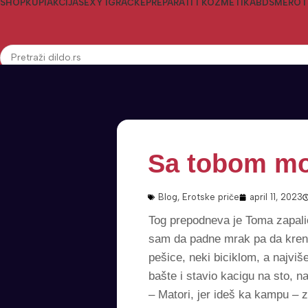
SHOP
KUPI
AKCIJA
SEXY IGRAČKE
PREPARATI I KOZMETIKA
BDSM
EROT
Search
Sa tobom mo
Blog
,
Erotske priče
april 11, 2023
Tog prepodneva je Toma zapalio
sam da padne mrak pa da krenem
pešice, neki biciklom, a najviš
bašte i stavio kacigu na sto, n
– Matori, jer ideš ka kampu – 