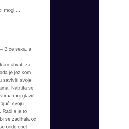
 bi mogli…
 – Biće sexa, a
ukom uhvati za
kada je jezikom
u savivši svoje
ama. Natrtila se,
ustima moj glavić.
vajući svoju
 Radila je to
 bi se zadihala od
 se onde opet