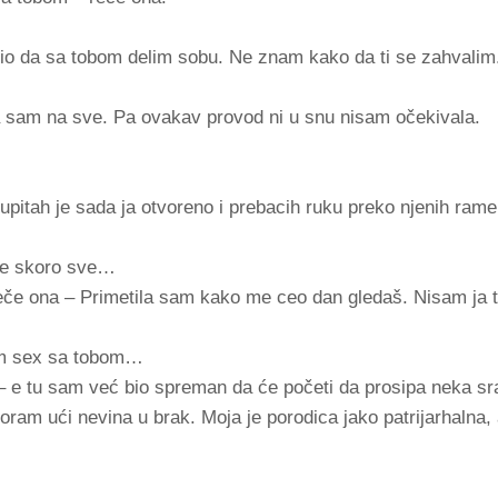
lio da sa tobom delim sobu. Ne znam kako da ti se zahvalim
a sam na sve. Pa ovakav provod ni u snu nisam očekivala.
upitah je sada ja otvoreno i prebacih ruku preko njenih rame
že skoro sve…
eče ona – Primetila sam kako me ceo dan gledaš. Nisam ja t
lim sex sa tobom…
 – e tu sam već bio spreman da će početi da prosipa neka sra
moram ući nevina u brak. Moja je porodica jako patrijarhalna,