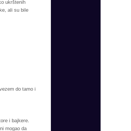
ko ukrštenih
e, ali su bile
dvezem do tamo i
ore i bajkere.
m ni mogao da