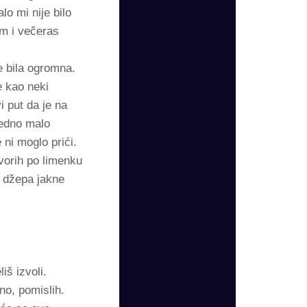
o mi nije bilo
am i večeras
 bila ogromna.
e kao neki
i put da je na
jedno malo
 ni moglo prići.
tvorih po limenku
g džepa jakne
š izvoli.
čno, pomislih.