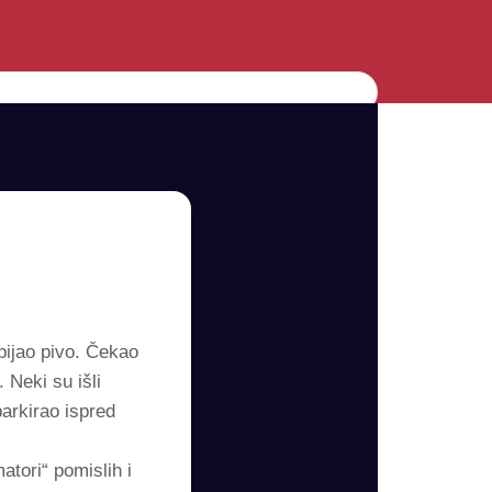
pijao pivo. Čekao
 Neki su išli
parkirao ispred
tori“ pomislih i