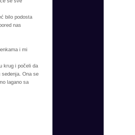
 će se sve
ć bilo podosta
 pored nas
imenkama i mi
u krug i počeli da
g sedenja. Ona se
smo lagano sa