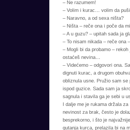
– Ne razumem!
– Volim i kurac… volim da puši
– Naravno, a od sexa ništa?
– Ništa – reče ona i poče da mi
– A u guzu? – upitah sada ja gl
– To nisam nikada – reče ona
– Mogli bi da probamo – rekoh 
ostaćeš nevina…
– Videćemo – odgovori ona. Sad
dignuti kurac, a drugom obuhva
obliznula usne. Pružio sam se 
ispod guzice. Sada sam ja skroz
sagnula i stavila ga je sebi u u
I dalje me je rukama držala za k
nevinost za brak, često je dolaz
besprekorno, i što je najvažnije
gutanja kurca, prelazila bi na 