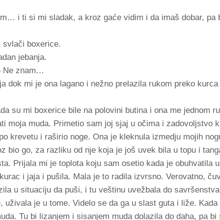
m… i ti si mi sladak, a kroz gaće vidim i da imaš dobar, pa
 svlači boxerice.
adan jebanja.
 – Ne znam…
ja dok mi je ona lagano i nežno prelazila rukom preko kurca
a su mi boxerice bile na polovini butina i ona me jednom r
ti moja muda. Primetio sam joj sjaj u očima i zadovoljstvo 
po krevetu i raširio noge. Ona je kleknula izmedju mojih nog
 bio go, za razliku od nje koja je još uvek bila u topu i tang
sta. Prijala mi je toplota koju sam osetio kada je obuhvatila 
urac i jaja i pušila. Mala je to radila izvrsno. Verovatno, ču
ila u situaciju da puši, i tu veštinu uvežbala do savršenstva.
, uživala je u tome. Videlo se da ga u slast guta i liže. Kada
muda. Tu bi lizanjem i sisanjem muda dolazila do daha, pa bi