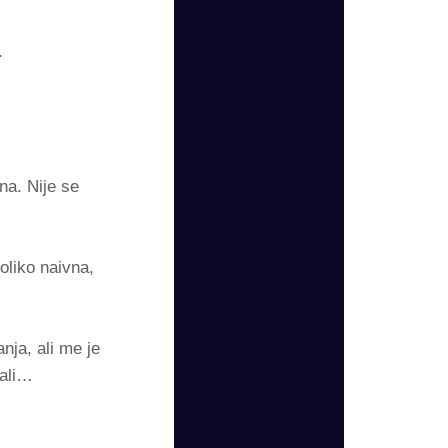
.
na. Nije se
oliko naivna,
nja, ali me je
 ali…