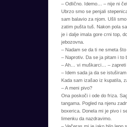
– Odlično. Idemo… – nije ni če
Ubrzo smo se penjali stepenica
sam balavio za njom. Ušli smo 
zatim pušta tuš. Nakon pola sat
je i dalje imala gore crni top,
jebozovna.
– Nadam se da ti ne smeta što 
– Naprotiv. Da se ja pitam i t
– Ah… vi muškarci… – zapreti
– Idem sada ja da se istuširam
Kada sam izašao iz kupatila, z
– A meni pivo?
Ona poskoči i ode do friza. Sag
tangama. Pogled na njenu zadnj
boxerica. Donela mi je pivo i s
limenku da nazdravimo.
– Večeras mi je jako bilo lepo