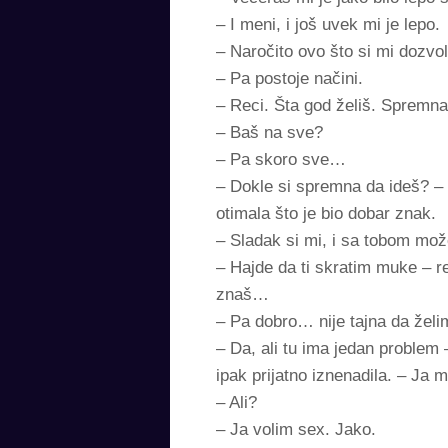
– I meni, i još uvek mi je lepo.
– Naročito ovo što si mi dozvo
– Pa postoje načini.
– Reci. Šta god želiš. Spremn
– Baš na sve?
– Pa skoro sve…
– Dokle si spremna da ideš? – 
otimala što je bio dobar znak.
– Sladak si mi, i sa tobom mo
– Hajde da ti skratim muke – r
znaš…
– Pa dobro… nije tajna da že
– Da, ali tu ima jedan problem
ipak prijatno iznenadila. – Ja 
– Ali?
– Ja volim sex. Jako.