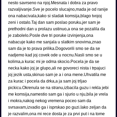
nesto savrseno na njoj.Mesnata i dobra za pravo
razvaljivanje.Sve je pocelo slucajno,mada je od ranije
ona nabacivala,kako si sladak komsija,blago tvojoj
zeni i ostalo.Taj dan sam poslao poruku,jer sam je
prethodni dan u prolazu ustinuo,a ona se pozalila da
je zabolelo.Posle dve tri poruke izvinjenja,ona
nabacuje kako me sanjala u slatkim snovima,znao
sam da je to prava prilika.Dogovorili smo se da se
nadjemo kad joj covek ode u nocnu.Nasli smo se u
kolima,a kurac mi je odma skocio.Pocela je da se
necka kako joj je glupo,ali ne govoreci nista i trpajuci
joj jezik usta,skinuo sam je a i ona mene.Uhvatila me
za kurac i pocela da drka,a ja sam joj trljao
pickicu.Okrenula se na stranu,izbacila guzu i rekla jebi
me komsija,namestio sam ga i sjurio u nju,bila je vrela
i mokra,nakog nekog vremena poceo sam da
svrsavam,izvadio ga i isprskao po guzi.Iako zeljan da
je razvalim,ona mi rece dosta je za prvi put i na tome