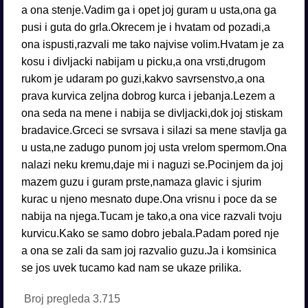
a ona stenje.Vadim ga i opet joj guram u usta,ona ga
pusi i guta do grla.Okrecem je i hvatam od pozadi,a
ona ispusti,razvali me tako najvise volim.Hvatam je za
kosu i divljacki nabijam u picku,a ona vrsti,drugom
rukom je udaram po guzi,kakvo savrsenstvo,a ona
prava kurvica zeljna dobrog kurca i jebanja.Lezem a
ona seda na mene i nabija se divljacki,dok joj stiskam
bradavice.Grceci se svrsava i silazi sa mene stavlja ga
u usta,ne zadugo punom joj usta vrelom spermom.Ona
nalazi neku kremu,daje mi i naguzi se.Pocinjem da joj
mazem guzu i guram prste,namaza glavic i sjurim
kurac u njeno mesnato dupe.Ona vrisnu i poce da se
nabija na njega.Tucam je tako,a ona vice razvali tvoju
kurvicu.Kako se samo dobro jebala.Padam pored nje
a ona se zali da sam joj razvalio guzu.Ja i komsinica
se jos uvek tucamo kad nam se ukaze prilika.
Broj pregleda
3.715