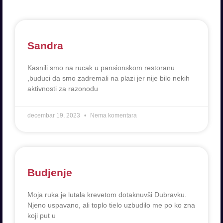
Sandra
Kasnili smo na rucak u pansionskom restoranu
,buduci da smo zadremali na plazi jer nije bilo nekih
aktivnosti za razonodu
decembar 19, 2023
Nema komentara
Budjenje
Moja ruka je lutala krevetom dotaknuvši Dubravku.
Njeno uspavano, ali toplo tielo uzbudilo me po ko zna
koji put u