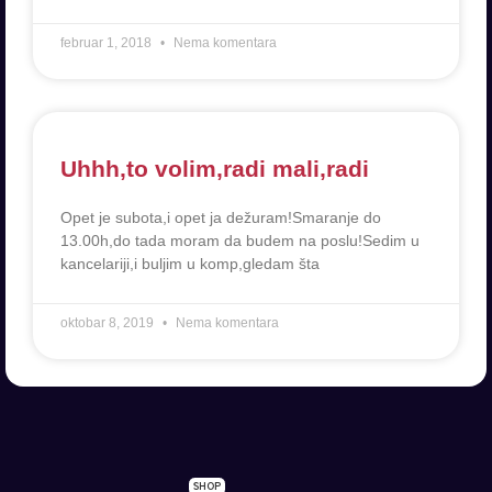
februar 1, 2018
Nema komentara
Uhhh,to volim,radi mali,radi
Opet je subota,i opet ja dežuram!Smaranje do
13.00h,do tada moram da budem na poslu!Sedim u
kancelariji,i buljim u komp,gledam šta
oktobar 8, 2019
Nema komentara
SHOP