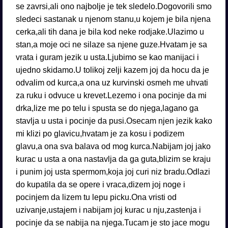
se zavrsi,ali ono najbolje je tek sledelo.Dogovorili smo
sledeci sastanak u njenom stanu,u kojem je bila njena
cerka,ali tih dana je bila kod neke rodjake.Ulazimo u
stan,a moje oci ne silaze sa njene guze.Hvatam je sa
vrata i guram jezik u usta.Ljubimo se kao manijaci i
ujedno skidamo.U tolikoj zelji kazem joj da hocu da je
odvalim od kurca,a ona uz kurvinski osmeh me uhvati
za ruku i odvuce u krevet.Lezemo i ona pocinje da mi
drka,lize me po telu i spusta se do njega,lagano ga
stavlja u usta i pocinje da pusi.Osecam njen jezik kako
mi klizi po glavicu,hvatam je za kosu i podizem
glavu,a ona sva balava od mog kurca.Nabijam joj jako
kurac u usta a ona nastavlja da ga guta,blizim se kraju
i punim joj usta spermom,koja joj curi niz bradu.Odlazi
do kupatila da se opere i vraca,dizem joj noge i
pocinjem da lizem tu lepu picku.Ona vristi od
uzivanje,ustajem i nabijam joj kurac u nju,zastenja i
pocinje da se nabija na njega.Tucam je sto jace mogu