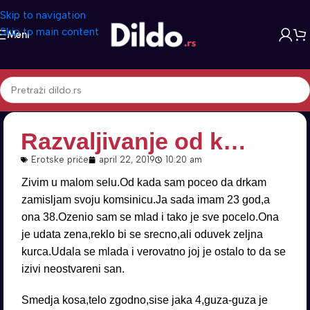
Skip to navigation
Skip to main content
Meni
Razvaljivanje od k…
Erotske priče
april 22, 2019
10:20 am
Zivim u malom selu.Od kada sam poceo da drkam
zamisljam svoju komsinicu.Ja sada imam 23 god,a
ona 38.Ozenio sam se mlad i tako je sve pocelo.Ona
je udata zena,reklo bi se srecno,ali oduvek zeljna
kurca.Udala se mlada i verovatno joj je ostalo to da se
izivi neostvareni san.
Smedja kosa,telo zgodno,sise jaka 4,guza-guza je