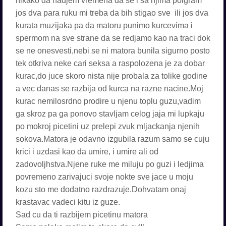
nikako da nadjem vremena da se i sa njima poigram
jos dva para ruku mi treba da bih stigao sve ili jos dva
kurata muzijaka pa da matoru punimo kurcevima i
spermom na sve strane da se redjamo kao na traci dok
se ne onesvesti,nebi se ni matora bunila sigurno posto
tek otkriva neke cari seksa a raspolozena je za dobar
kurac,do juce skoro nista nije probala za tolike godine
a vec danas se razbija od kurca na razne nacine.Moj
kurac nemilosrdno prodire u njenu toplu guzu,vadim
ga skroz pa ga ponovo stavljam celog jaja mi lupkaju
po mokroj picetini uz prelepi zvuk mljackanja njenih
sokova.Matora je odavno izgubila razum samo se cuju
krici i uzdasi kao da umire, i umire ali od
zadovoljhstva.Njene ruke me miluju po guzi i ledjima
povremeno zarivajuci svoje nokte sve jace u moju
kozu sto me dodatno razdrazuje.Dohvatam onaj
krastavac vadeci kitu iz guze.
Sad cu da ti razbijem picetinu matora