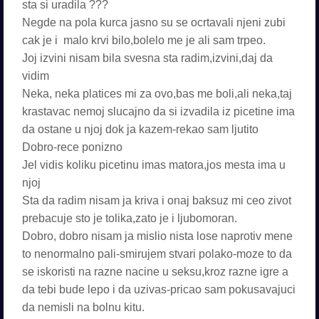
sta si uradila ???
Negde na pola kurca jasno su se ocrtavali njeni zubi
cak je i malo krvi bilo,bolelo me je ali sam trpeo.
Joj izvini nisam bila svesna sta radim,izvini,daj da
vidim
Neka, neka platices mi za ovo,bas me boli,ali neka,taj
krastavac nemoj slucajno da si izvadila iz picetine ima
da ostane u njoj dok ja kazem-rekao sam ljutito
Dobro-rece ponizno
Jel vidis koliku picetinu imas matora,jos mesta ima u
njoj
Sta da radim nisam ja kriva i onaj baksuz mi ceo zivot
prebacuje sto je tolika,zato je i ljubomoran.
Dobro, dobro nisam ja mislio nista lose naprotiv mene
to nenormalno pali-smirujem stvari polako-moze to da
se iskoristi na razne nacine u seksu,kroz razne igre a
da tebi bude lepo i da uzivas-pricao sam pokusavajuci
da nemisli na bolnu kitu.