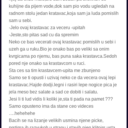
kuhijne da pijem vode,dok sam pio vodu ugledah na
radnom stolu jedan kratavac,koja sam ja luda pomislih
sam u sebi.
-Jelo ovaj krastavac za veceru -upitah
-Jeste,sto pitas sad cu da spremim
Neko ce bas vecerati ovaj krastavac pomislih u sebi i
uzeh ga u ruku.Bio je onako bas po veliki sa onim
kvrgicama po njemu, bas puna saka krastavca.Sedoh
pored nje onako sa krastavcom u ruci.
Sta ces sa tim krastavcem-upita me zbunjeno
Samo se ti opusti i uzivaj neko ce da vecera ovaj lepi
krastavac.Hajde dodji.legni i rasiri lepe nogice pica je
jela meso bez salate a sad ce dobiti i salatu.
Jesi li ti lud vidis li koliki je,sta ti pada na pamet ???
Samo opusteno ima da stane ceo videces
….hehehehe
Bacih se na lizanje velikih usmina njene picke,
prstima ih razvukoh u stranu i stavih njen klitoirs usta