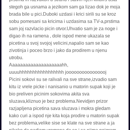
stegoh ga usnama a jezikom sam ga lizao dok je moja
brada bile u pici.Duboki uzdasi i krici sirili su se kroz
sobu pomesani sa kricima i uzdasima sa TV-a,prstima
sam joj razvlacio picin otvor.Uhvatio sam je za noge i
digao ih na ramena , dole ispod mene ukazala se
picetina u svoj svojoj velicini,napalio sam se kao
zivotinja i poceo brzo i jako da prodirem u njenu
utrobu.
Aaaaaaaaaaaaaaaaaaaahh,
uuuuhhhhhhhhhhhhhhhhh joooooooooooooooj
Picini sokovi su se ralivali na sve strane,izvadio sam
kitu iz vrele picke i nanisanio u matorin supak koji je
bio preliven picinim sokovima akita sva
sluzava,kliznuo je bez problema.Nevidjen prizor
razjapljena picetina sava sluzava i mokra gledam
kako curi a ispod nje kita koja prodire u matorin supak
bez problema,velike sise se klate na sve strane a ja