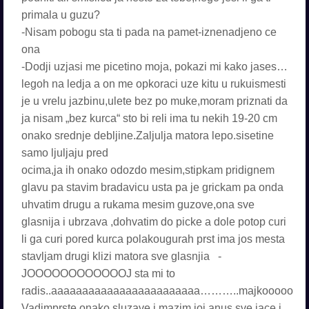
primala u guzu?
-Nisam pobogu sta ti pada na pamet-iznenadjeno ce
ona
-Dodji uzjasi me picetino moja, pokazi mi kako jases…
legoh na ledja a on me opkoraci uze kitu u rukuismesti
je u vrelu jazbinu,ulete bez po muke,moram priznati da
ja nisam „bez kurca“ sto bi reli ima tu nekih 19-20 cm
onako srednje debljine.Zaljulja matora lepo.sisetine
samo ljuljaju pred
ocima,ja ih onako odozdo mesim,stipkam pridignem
glavu pa stavim bradavicu usta pa je grickam pa onda
uhvatim drugu a rukama mesim guzove,ona sve
glasnija i ubrzava ,dohvatim do picke a dole potop curi
li ga curi pored kurca polakougurah prst ima jos mesta
stavljam drugi klizi matora sve glasnjia -
JOOOOOOOOOOOOJ sta mi to
radis..aaaaaaaaaaaaaaaaaaaaaaaa………..majkooooo
Vadimprste onako sluzave i mazim joj anus sve jace i