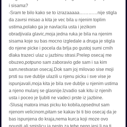
i sisama?
-Sram te bilo kako se to izrazaaaaa…………nije stigla
da zavrsi misao a kita je vec bila u njenim toplim
ustima,polako ga je navlacila usta i jezikom
obradjivala glavic,moja jedna ruka je bila na njenim
sisama koje su bas mocno izgledale a druga je stigla
do njene picke i pocela da brlja po gustoj sumi crnih
dlaka trazeci ulaz u jazbinu strasi.Prelep osecaj me
obuzeo,potpuno sam zaboravio gde sam i sa kim
sam.nestvaran osecaj.Dok sam joj milovao sise moji
prsti su sve dublje ulazili u njenu picku i sve vise je
ispunjavali,moja kita je bila sve dublje u njenim ustima
a njeno mulanj se glasnije.Izvadio sak kitu iz njenih
usta i poceo je ljubiti ne vadeci prste iz jazbine.
-Slusaj matora imas picku ko kobila,opsednut sam
njenom velicinom,pitam se kakav bi ti bio osecaj da je
bas ispunjena do kraja,nema kurca koji moze ovo
pouniti ali smislicu ja nesto za tebe,nego jesi li ga ti