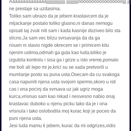
Aaaaaaaaaaaaaajjjjjjjjjjjjjjjj jjjjjjjjjjooooooooooooooooojjj j
ne prestaje sa uzdasima.
Toliko sam ubrazo da je jebem krastavcem da je
mljackanje postalo toliko glasno,ni danas nemogu
opisati taj zvuk niti sam i kada kasnije doziveo bilo sta
slicno.Ja sam vec blizu svrsavanja da da ga
nisam ni stavio nigde okrecem se i primicem kitu
njenim ustima,odmah ga guta kao luda,toliko je
izgubila kontrolu i sisa ga i grize u isto vreme,pomalo
me boli ali lepo mi je,krici su se sada pretvorili u
mumlanje posto su puna usta.Osecam da cu svakoga
casa napuniti njena usta svojom spermo,skoro u isti
cas i ona pocinj da svrsava uz jak ugriz moga
kurca,vrisnuo sam kao nikad i nesvesno nabio onaj
krastavac duboko u njenu picku tako da je i ona
vrisnula i tako oslobodila moj kurac koji je poceo da
puni njena usta.
Jesi luda mamu ti jebem, kurac da mi odgrizes,vidis