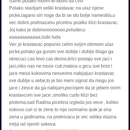
Samo polako molim te-skoro da cvili
Polako stavljam veliki krastavac na ulaz njene
picke,lagano siri noge da bi se sto bolje namestila,u
vec dobro podmazanu picetinu poalko klizi krastavac.
Joj kako je dobrooooooooo,poludecu
aaaaaaaaaaaa,ludo luda
Vec je krastavac popunio celim svijim obimom ulaz
picke,polako ga guram sve dublje i dublje blago ga
okrecuci cas levo cas desno,krici postaju sve jaci i
jaci,niko nas ne moze cuti,matora u grcu sve brze i
jace mesa kukovima nesvesno nabijajuci krastavac
sve dublje u sebe,to je bio meni signal da mogu jos
jace i zesce da ga nabijam,pocinjem da je jebem onim
krastavcom sve jace ,onoliko cudo klizi bez
prolema,sad Radina picetina izgleda jos vece , koliko
sokova curi iz te zene to nije normalno ipak je ona
zena u godinama, na prekrivacu je vec velika vlazna
mrlja od njenih sokova.