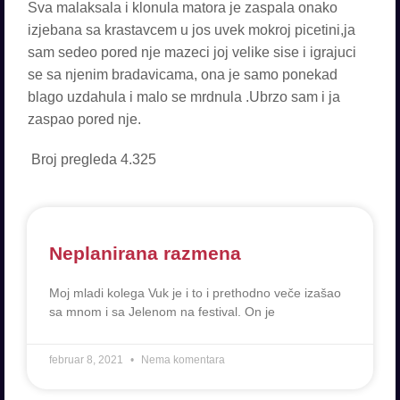
Sva malaksala i klonula matora je zaspala onako
izjebana sa krastavcem u jos uvek mokroj picetini,ja
sam sedeo pored nje mazeci joj velike sise i igrajuci
se sa njenim bradavicama, ona je samo ponekad
blago uzdahula i malo se mrdnula .Ubrzo sam i ja
zaspao pored nje.
Broj pregleda
4.325
Neplanirana razmena
Moj mladi kolega Vuk je i to i prethodno veče izašao
sa mnom i sa Jelenom na festival. On je
februar 8, 2021
Nema komentara