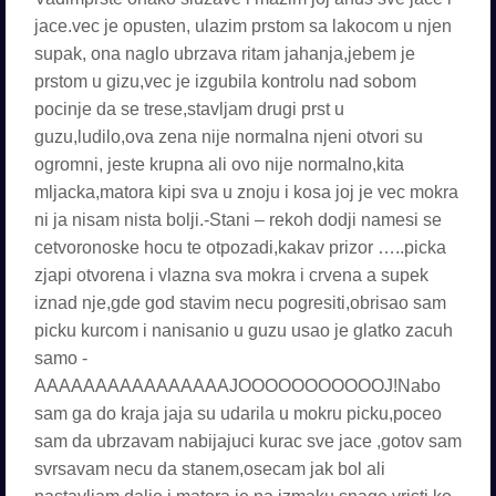
jace.vec je opusten, ulazim prstom sa lakocom u njen
supak, ona naglo ubrzava ritam jahanja,jebem je
prstom u gizu,vec je izgubila kontrolu nad sobom
pocinje da se trese,stavljam drugi prst u
guzu,ludilo,ova zena nije normalna njeni otvori su
ogromni, jeste krupna ali ovo nije normalno,kita
mljacka,matora kipi sva u znoju i kosa joj je vec mokra
ni ja nisam nista bolji.-Stani – rekoh dodji namesi se
cetvoronoske hocu te otpozadi,kakav prizor …..picka
zjapi otvorena i vlazna sva mokra i crvena a supek
iznad nje,gde god stavim necu pogresiti,obrisao sam
picku kurcom i nanisanio u guzu usao je glatko zacuh
samo -
AAAAAAAAAAAAAAAAJOOOOOOOOOOOJ!Nabo
sam ga do kraja jaja su udarila u mokru picku,poceo
sam da ubrzavam nabijajuci kurac sve jace ,gotov sam
svrsavam necu da stanem,osecam jak bol ali