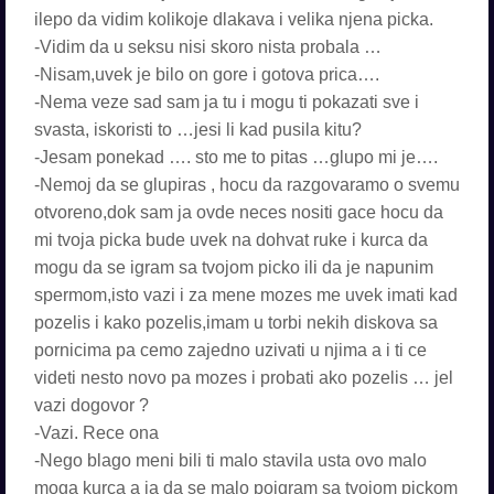
ilepo da vidim kolikoje dlakava i velika njena picka.
-Vidim da u seksu nisi skoro nista probala …
-Nisam,uvek je bilo on gore i gotova prica….
-Nema veze sad sam ja tu i mogu ti pokazati sve i
svasta, iskoristi to …jesi li kad pusila kitu?
-Jesam ponekad …. sto me to pitas …glupo mi je….
-Nemoj da se glupiras , hocu da razgovaramo o svemu
otvoreno,dok sam ja ovde neces nositi gace hocu da
mi tvoja picka bude uvek na dohvat ruke i kurca da
mogu da se igram sa tvojom picko ili da je napunim
spermom,isto vazi i za mene mozes me uvek imati kad
pozelis i kako pozelis,imam u torbi nekih diskova sa
pornicima pa cemo zajedno uzivati u njima a i ti ce
videti nesto novo pa mozes i probati ako pozelis … jel
vazi dogovor ?
-Vazi. Rece ona
-Nego blago meni bili ti malo stavila usta ovo malo
moga kurca a ja da se malo poigram sa tvojom pickom