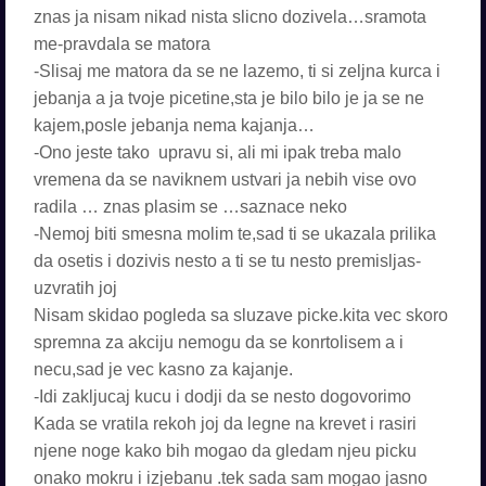
znas ja nisam nikad nista slicno dozivela…sramota
me-pravdala se matora
-Slisaj me matora da se ne lazemo, ti si zeljna kurca i
jebanja a ja tvoje picetine,sta je bilo bilo je ja se ne
kajem,posle jebanja nema kajanja…
-Ono jeste tako upravu si, ali mi ipak treba malo
vremena da se naviknem ustvari ja nebih vise ovo
radila … znas plasim se …saznace neko
-Nemoj biti smesna molim te,sad ti se ukazala prilika
da osetis i dozivis nesto a ti se tu nesto premisljas-
uzvratih joj
Nisam skidao pogleda sa sluzave picke.kita vec skoro
spremna za akciju nemogu da se konrtolisem a i
necu,sad je vec kasno za kajanje.
-Idi zakljucaj kucu i dodji da se nesto dogovorimo
Kada se vratila rekoh joj da legne na krevet i rasiri
njene noge kako bih mogao da gledam njeu picku
onako mokru i izjebanu .tek sada sam mogao jasno