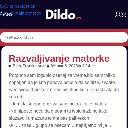
Skip to navigation
Skip to main content
Meni
Razvaljivanje matorke
Blog
,
Erotske priče
februar 3, 2023
9:54 am
Potpuno sam izgubio osecaj za vreme,bio sam toliko
napaljen da je kita ponovo pocela da se dize,izvadio
sam svoja 4 prsta iz njene picetine koja je nastavila da
se cedi.
-Idem da se operem sva sam mokra -rece matora
-Ne,niposto hocu da gledam tu tvoju jazbinu tako
sluzavu i umazanu to me bas pali-rekoh
-Ali… znas…glupo se osecam …neprijatno mi je …