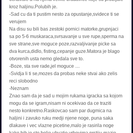
kroz haljinu.Polubih je.
-Sad cu da ti pustim nesto za opustanje,svidece ti se
verujem
Na disu su bili bas zestoki pornici matorke,grupnjaci
sa po 5-6 muskaraca,svrsavanje u sve rupe,sperma na
sve strane,sve moguce poze,razvaljivanje picke sa
dva kurca,didlo, fisting,cepanje guze.Matora je blago
otvorenih usta nemo gledala sve to.
-Boze, sta sve rade,jel moguce …
-Svidja li ti se,mozes da probas neke stvai ako zelis
reci slobodno
-Neznam
Znao sam da je sad u mojim rukama igracka sa kojom
mogu da se igram,nisam ni ocekivao da ce traziti
nesto konkretno.Raskovcao sam par dugmica na
haljini i zavuko ruku medji njene noge, puna saka
dlakave i vec vlazne picetine,malo je rasirila noge
kako bih je sto bolje uhvatio,vrhovima prstiju mazio