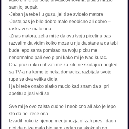
sam joj supak.
-Jebah ja tebe i u guzu, jel ti se svidelo matora
-Jeste,bas je bilo dobro,malo neobicno ali dobro –
raskravi se malo ona
-Znas matora, zelja mi je da ovu tvoju picetinu bas
razvalim da vidim kolko moze u nju da stane a da tebi
bude lepo,sama pomisao na tvoju picku me
nenormalno pali evo pipni kako mi je tvad kurac.
Ona pruzi ruku i uhvati me za kitu ne skidajuci pogled
sa TV-a na kome je neka domacica razbijala svoje
rupe sa dva velika didla.
I ja bi tebe onako slatko mucio kad znam da si pri
apetitu a jesi vidi se
Sve mi je ovo zaista cudno i neobicno ali ako je lepo
sto da ne- rece ona
Izvadih ruku iz njenog medjunozja olizah pres i daoh
njoj da olize malo,bio sam zedan pa skoknuh do