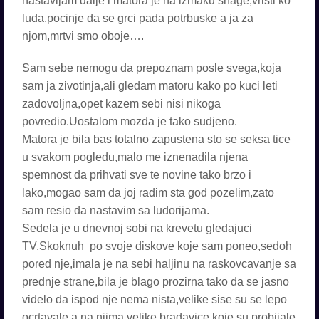
nastavljam dalje i matora je na izmaku snage,vristi ko
luda,pocinje da se grci pada potrbuske a ja za
njom,mrtvi smo oboje….
Sam sebe nemogu da prepoznam posle svega,koja
sam ja zivotinja,ali gledam matoru kako po kuci leti
zadovoljna,opet kazem sebi nisi nikoga
povredio.Uostalom mozda je tako sudjeno.
Matora je bila bas totalno zapustena sto se seksa tice
u svakom pogledu,malo me iznenadila njena
spemnost da prihvati sve te novine tako brzo i
lako,mogao sam da joj radim sta god pozelim,zato
sam resio da nastavim sa ludorijama.
Sedela je u dnevnoj sobi na krevetu gledajuci
TV.Skoknuh po svoje diskove koje sam poneo,sedoh
pored nje,imala je na sebi haljinu na raskovcavanje sa
prednje strane,bila je blago prozirna tako da se jasno
videlo da ispod nje nema nista,velike sise su se lepo
ocrtavale a na njima velike bradavice koje su probijale