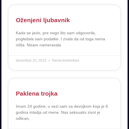
Oženjeni ljubavnik
Kada se javio, pre nego što sam odgovorila,
pogledala sam podatke. I znala da od toga nema
ništa. Nisam nameravala
decembar 20, 2019
Nema komentara
Paklena trojka
Imam 24 godine, u vezi sam sa devojkom koja je 6
godina mladja od mene. Nas seksualni zivot je
odlican,