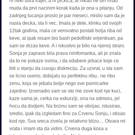
ni neki ultra frajer, a ni pickica, al nikad ne bih imao
muda da prvi nacinim korak kada je ona u pitanju. Od
zadnjeg tucanja proslo je par meseci, mislio sam da je
nasla decka, sta li vec. Imala je dete, klinku od svojih
12tak godina, mala ce verovatno postati bolja riba od
keve, al ipak nisam bio bash pedofilski orijentisan, pa
sam se drzao keve. A i iskustvo je bilo na njenoj strani.
Sonja je zapravo bila prava nimfomanka, ali je znala
da to ne pokaze svima, i da odabere jebace koje ce
biti u stanju da cuvaju diskreciju. Za uzvrat, u sta sam
se licno uverio, dobijalu su perfektnu ribu.. ne ribu
zenu, koja se jebala bolje nego sve pornicarke
zajedno. Iznenadio sam se sto me zove kod nje kuci,
kaze sama je, cerka na exkurziji, ona na odmoru, jel
hocu da dodjem. Na brzinu sam se obrijao, istusirao,
sredio, ipak da izgledam fino za Crvenu Sonju, i otisao
kod nje. Sva sreca zivela je relativno blizu… Otvara mi
vrata i imam sta da vidim. Crvena duga kosa u