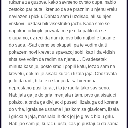
rukama za guzove, kako savrseno cvrsto dupe, nabio
zestoko par puta i krenuo da se praznim u njenu vrelu
navlazenu picku. Dahtao sam i uzdisao, ali su njeni
vriskovi i uzdasi bili visestruko jachi. Kada smo se
napokon odvojili, pozvala me je u kupatilo da se
okupamo, uz reci da nam je ovo bilo najbolje tucanje
do sada. -Sad cemo se okupati, pa te vodim da ti
pokazem novi krevet u spavacoj sobi, kao i da vidish
shta sve volim da radim na njemu… Dvadesetak
minuta kasnije, posto smo i popili kafu, lezao sam na
krevetu, dok mi je sisala kurac i lizala jaja. Obozavala
je to da radi, bila je u stanju da sat vremena
neprestano pusi kurac, i to je radila tako savrseno.
Nabijala ga je do grla, menjala ritam, prvo ga sisajuci
polako, a onda ga divljacki puseci, lizala ga od korena
do vrha, igrala se usnama i jezikom sa glavicem, lizala
i grickala jaja, masirala ih dok joj je glavic bio u grlu.
Nabijao sam joj kurac u usta, cas je pustajuci da sama