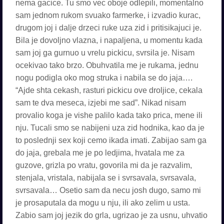
nema gacice. Tu smo vec oboje odlepili, momentalno
sam jednom rukom svuako farmerke, i izvadio kurac,
drugom joj i dalje drzeci ruke uza zid i pritisikajuci je.
Bila je dovoljno vlazna, i napaljena, u momentu kada
sam joj ga gurnuo u vrelu pickicu, svrsila je. Nisam
ocekivao tako brzo. Obuhvatila me je rukama, jednu
nogu podigla oko mog struka i nabila se do jaja….
“Ajde shta cekash, rasturi pickicu ove droljice, cekala
sam te dva meseca, izjebi me sad”. Nikad nisam
provalio koga je vishe palilo kada tako prica, mene ili
nju. Tucali smo se nabijeni uza zid hodnika, kao da je
to poslednji sex koji cemo ikada imati. Zabijao sam ga
do jaja, grebala me je po ledjima, hvatala me za
guzove, grizla po vratu, govorila mi da je razvalim,
stenjala, vristala, nabijala se i svrsavala, svrsavala,
svrsavala… Osetio sam da necu josh dugo, samo mi
je prosaputala da mogu u nju, ili ako zelim u usta.
Zabio sam joj jezik do grla, ugrizao je za usnu, uhvatio