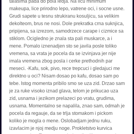
talasima pada do pola ledja. Na licu minimum
makeupa, lice prirodno lepo, vatrene oci, i socne usne.
Grudi sapete u tesnu strukiranu kosuljicu, sa velikim
dekolteom, brus ne nosi. Dole prekratka crna suknjica,
pripijena, sa izrezom, samodrzece carape i cizmice sa
stiklom. Ocigledno je znala sta pali muskarce, a i
mene. Pomalo iznenadjen sto se javila posle toliko
vremena, sa vrata je pocela da se izvinjava jer nije
imala vremena zbog posla i cerke prethodnih par
meseci. -Kafu, sok, pivo, rece trepcuci i gledajuci me
direktno u oci? Nisam dosao po kafu, dosao sam po
tebe. Istog momenta pribilo smo se uza zid. Drzao sam
je za ruke visoko iznad glava, telom je prikucao uza
zid, usnama i jezikom prelazeci po vratu, grudima,
usnama. Momentalno se napalila, znao sam, odmah je
pocela da regauje, da se trlja stomakom i pickom
koliko je mogla o mene. Oslobadjam jednu ruku,
izavlacim je njoj medju noge. Prokletstvo kurvica