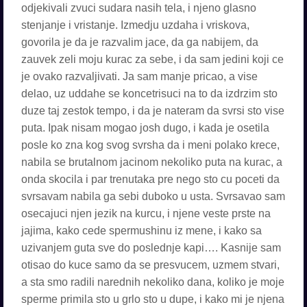
odjekivali zvuci sudara nasih tela, i njeno glasno
stenjanje i vristanje. Izmedju uzdaha i vriskova,
govorila je da je razvalim jace, da ga nabijem, da
zauvek zeli moju kurac za sebe, i da sam jedini koji ce
je ovako razvaljivati. Ja sam manje pricao, a vise
delao, uz uddahe se koncetrisuci na to da izdrzim sto
duze taj zestok tempo, i da je nateram da svrsi sto vise
puta. Ipak nisam mogao josh dugo, i kada je osetila
posle ko zna kog svog svrsha da i meni polako krece,
nabila se brutalnom jacinom nekoliko puta na kurac, a
onda skocila i par trenutaka pre nego sto cu poceti da
svrsavam nabila ga sebi duboko u usta. Svrsavao sam
osecajuci njen jezik na kurcu, i njene veste prste na
jajima, kako cede spermushinu iz mene, i kako sa
uzivanjem guta sve do poslednje kapi…. Kasnije sam
otisao do kuce samo da se presvucem, uzmem stvari,
a sta smo radili narednih nekoliko dana, koliko je moje
sperme primila sto u grlo sto u dupe, i kako mi je njena