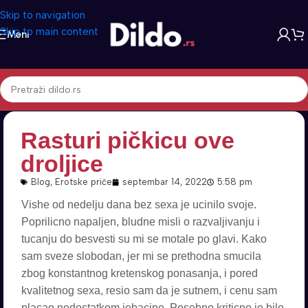
Skip to navigation
Skip to main content
Meni
Rasturi pičkicu ove
droljice
Blog
,
Erotske priče
septembar 14, 2022
5:58 pm
Vishe od nedelju dana bez sexa je ucinilo svoje.
Poprilicno napaljen, bludne misli o razvaljivanju i
tucanju do besvesti su mi se motale po glavi. Kako
sam sveze slobodan, jer mi se prethodna smucila
zbog konstantnog kretenskog ponasanja, i pored
kvalitetnog sexa, resio sam da je sutnem, i cenu sam
placao nedostatkom jebacine. Posebno kriticno je bilo