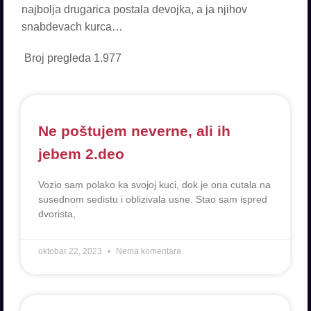
najbolja drugarica postala devojka, a ja njihov
snabdevach kurca…
Broj pregleda
1.977
Ne poštujem neverne, ali ih
jebem 2.deo
Vozio sam polako ka svojoj kuci, dok je ona cutala na
susednom sedistu i oblizivala usne. Stao sam ispred
dvorista,
oktobar 22, 2023
Nema komentara