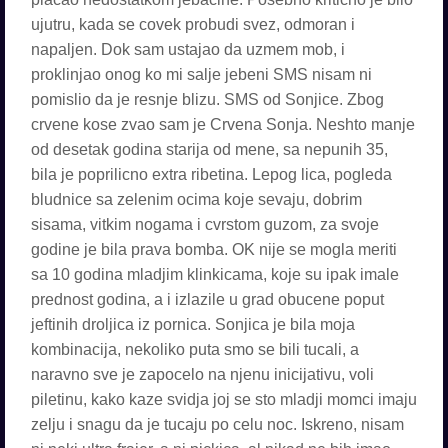
ujutru, kada se covek probudi svez, odmoran i
napaljen. Dok sam ustajao da uzmem mob, i
proklinjao onog ko mi salje jebeni SMS nisam ni
pomislio da je resnje blizu. SMS od Sonjice. Zbog
crvene kose zvao sam je Crvena Sonja. Neshto manje
od desetak godina starija od mene, sa nepunih 35,
bila je poprilicno extra ribetina. Lepog lica, pogleda
bludnice sa zelenim ocima koje sevaju, dobrim
sisama, vitkim nogama i cvrstom guzom, za svoje
godine je bila prava bomba. OK nije se mogla meriti
sa 10 godina mladjim klinkicama, koje su ipak imale
prednost godina, a i izlazile u grad obucene poput
jeftinih droljica iz pornica. Sonjica je bila moja
kombinacija, nekoliko puta smo se bili tucali, a
naravno sve je zapocelo na njenu inicijativu, voli
piletinu, kako kaze svidja joj se sto mladji momci imaju
zelju i snagu da je tucaju po celu noc. Iskreno, nisam