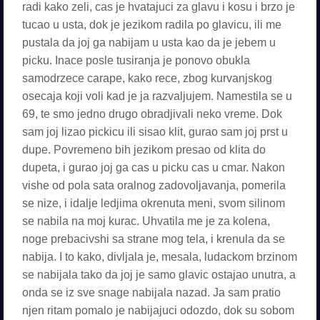
radi kako zeli, cas je hvatajuci za glavu i kosu i brzo je
tucao u usta, dok je jezikom radila po glavicu, ili me
pustala da joj ga nabijam u usta kao da je jebem u
picku. Inace posle tusiranja je ponovo obukla
samodrzece carape, kako rece, zbog kurvanjskog
osecaja koji voli kad je ja razvaljujem. Namestila se u
69, te smo jedno drugo obradjivali neko vreme. Dok
sam joj lizao pickicu ili sisao klit, gurao sam joj prst u
dupe. Povremeno bih jezikom presao od klita do
dupeta, i gurao joj ga cas u picku cas u cmar. Nakon
vishe od pola sata oralnog zadovoljavanja, pomerila
se nize, i idalje ledjima okrenuta meni, svom silinom
se nabila na moj kurac. Uhvatila me je za kolena,
noge prebacivshi sa strane mog tela, i krenula da se
nabija. I to kako, divljala je, mesala, ludackom brzinom
se nabijala tako da joj je samo glavic ostajao unutra, a
onda se iz sve snage nabijala nazad. Ja sam pratio
njen ritam pomalo je nabijajuci odozdo, dok su sobom