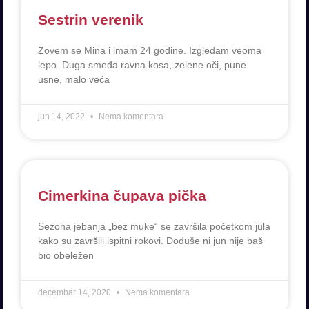
Sestrin verenik
Zovem se Mina i imam 24 godine. Izgledam veoma
lepo. Duga smeđa ravna kosa, zelene oči, pune
usne, malo veća
jun 14, 2022
Nema komentara
Cimerkina čupava pička
Sezona jebanja „bez muke“ se završila početkom jula
kako su završili ispitni rokovi. Doduše ni jun nije baš
bio obeležen
decembar 14, 2020
Nema komentara