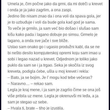
Umela je, čim počne jako da grmi, da mi dotrči u krevet
i onda je ja jako zagrlim, a ona zaspi.
Jedino što nisam znao da i ona voli da spava gola, jer
je to uzbuđuje i voli da bude gola kad god je sama.
To veče je grmilo, ja sam već bio došao i slušao sam
kišu kako pada i lagano dobuje po simsu. Grmelo je
lagano, a onda sve jače i sve bliže.
Ustao sam onako go i ugasio produžni kabl, da se ne
bi nešto desilo kompjuterskoj opremi koju sam imao u
sobi i legao nazad u krevet. Odjednom je toliko jako
puklo da sam se i ja trgao. Seka je skočila iz svog
kreveta, podigla ćebe, ušla u moj krevet i rekla:
– Bato, ja se bojim. Je l’ mogu kod tebe večeras?
– Naravno… – rekao sam.
Legla je kraj mene, i ja sam je zagrlio čime se ona još
više pribila uz mene. Legla je okrenuvši mi leđa, a ja
sam je stegao uz sebe.
– Hvala ti, brate – tiho je izustila.