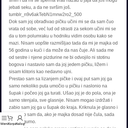
smiri i da mi se sperma vrati nazad u jaja da još mogu
jebati seku, a da ne svršim još.
tumblr_n9v6akTebN1rnnw2ro2_500
Dok sam joj obrađivao pičku učini mi se da sam čuo
vrata od sobe, već lud od strasti za sekom učini mi se
da u tom polumraku u hodniku vidim osobu kako se
mazi. Nisam uopšte razmišljao tada da mi je majka od
56 godina u kući i da može da nas čuje. Ali sada me
od sestre i njene pizdurine ne bi odvojilo ni stotinu
bogova i nastavio sam da joj jedem pičku, ližem i
sisam klitoris kao nedavno ujni.
Prestao sam sa lizanjem pičke i ovaj put sam joj ga
samo nekoliko puta umočio u pičku i naslonio na
šupak i počeo joj ga turati. Ušao joj je do pola, ona je
samo stenjala, sve glasnije. Nisam mogao izdržati i
zabio sam joj ga u šupak do kraja. Kriknula je glasno i
pomislio sam da, ako je majka dosad nije čula, sada
jeste sigurno.
Meni
Korpa
Nalog