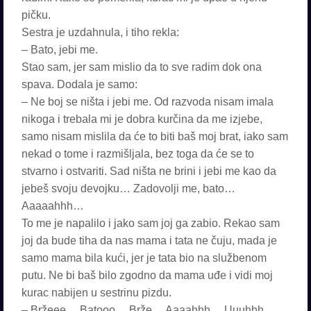
pičku.
Sestra je uzdahnula, i tiho rekla:
– Bato, jebi me.
Stao sam, jer sam mislio da to sve radim dok ona
spava. Dodala je samo:
– Ne boj se ništa i jebi me. Od razvoda nisam imala
nikoga i trebala mi je dobra kurčina da me izjebe,
samo nisam mislila da će to biti baš moj brat, iako sam
nekad o tome i razmišljala, bez toga da će se to
stvarno i ostvariti. Sad ništa ne brini i jebi me kao da
jebeš svoju devojku… Zadovolji me, bato…
Aaaaahhh…
To me je napalilo i jako sam joj ga zabio. Rekao sam
joj da bude tiha da nas mama i tata ne čuju, mada je
samo mama bila kući, jer je tata bio na službenom
putu. Ne bi baš bilo zgodno da mama uđe i vidi moj
kurac nabijen u sestrinu pizdu.
– Bržeee… Batooo… Brže… Aaaahhh… Uuuhhh…