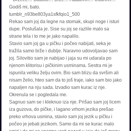
Godiš mi, bato.
tumblr_n93be803ya1sfkfqio1_500
Rekao sam joj da legne na stomak, skupi noge i isturi
dupe. Poslušala je. Sise su joj se razlile malo sa
strane tela i to me je jako napalilo.
Stavio sam joj ga u pičku i počeo nabijati, seka je
tražila samo brže i dublje. Naravno udovoljavao sam
joj. Silovitio sam je nabijao i jaja su mi udarala po
njenom klitorisu i pičkinim usminama. Sestra mi je
ispunila veliku želju ovim. Bio sam blizu da svršim ali
nisam želio, hteo sam da to još traje, iako sam bio jako
napaljen na nju sada. Izvadio sam kurac iz nje.
Okrenula se i pogledala me.
Sagnuo sam se i kleknuo iza nje. Prišao sam joj licem
iza guzova, do pičke, i lagano vrhom jezika prešao
preko vrhova usmina, stavio sam joj jezik u pičku i
počeo je jebati jezikom. Samo da mi se kurac malo