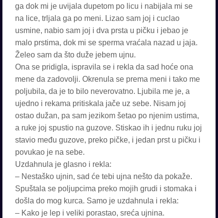
ga dok mi je uvijala dupetom po licu i nabijala mi se
na lice, trljala ga po meni. Lizao sam joj i cuclao
usmine, nabio sam joj i dva prsta u pičku i jebao je
malo prstima, dok mi se sperma vraćala nazad u jaja.
Želeo sam da što duže jebem ujnu.
Ona se pridigla, ispravila se i rekla da sad hoće ona
mene da zadovolji. Okrenula se prema meni i tako me
poljubila, da je to bilo neverovatno. Ljubila me je, a
ujedno i rekama pritiskala jače uz sebe. Nisam joj
ostao dužan, pa sam jezikom šetao po njenim ustima,
a ruke joj spustio na guzove. Stiskao ih i jednu ruku joj
stavio među guzove, preko pičke, i jedan prst u pičku i
povukao je na sebe.
Uzdahnula je glasno i rekla:
– Nestaško ujnin, sad će tebi ujna nešto da pokaže.
Spuštala se poljupcima preko mojih grudi i stomaka i
došla do mog kurca. Samo je uzdahnula i rekla:
– Kako je lep i veliki porastao, sreća ujnina.