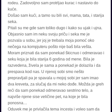
rodeu. Zadovoljno sam protrljao kurac i nastavio do
kuće.
Došao sam kući, a tamo su bili svi, mama, tata, i starija
seka.
Pitali su me gde sam toliko dugo i kako su ujak i ujna.
Objasnio sam im neku svoju priču i seka me je
pozvala u sobu, jer joj je trebala moja pomoć oko
nečega na kompjuteru pošto nije baš bila vešta.
Moram priznati da sam ponekad škicnuo i odmeravao i
seku koja je bila starija 6 godina od mene. Bila je
razvedena, živela je sama a ponekad je dolazila i da
prespava kod nas. U njenoj sobi smo nešto
prepravljali pa je spavala u mojoj sobi jer sam imao
dva kreveta, za slučaj da mi neko dođe. Možda je greh
reći da sam ponekad odmeravao sestrino telo, a
najviše njene sise veličine pet, na koje je bila
ponosna…
Oduvek me je privlačila tema incesta i voleo sam da