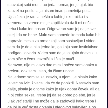
spavaćoj sobi montirao jedan ormar, jer je ujak bio
zauzet na poslu, a ja nisam imao pametnija posla.
Ujna Jeca je radila nešto u kuhinji oko ručka i s
vremena na vreme me je zapitkivala da li mi nešto
treba i kako ide posao. Odgovarao sam joj da je sve
okej i da ne brine. Malo sam pomerio komodu kako bih
napravio mesta za ormar koji sam sastavljao i video
sam da je dole bila jedna knjiga koju sam instinktivno
podigao i otvorio. Video sam da je to ujnin dnevnik u
kom piše o čemu razmišlja i šta je muči.
Naravno, nije mi đavo dao mira i počeo sam onako u
preletu, dok sam listao, da čitam unose.
Na jednom sam se zaustavio, u njemu je pisalo kako
je već na ivici živaca i da će da popizdi. Nastavio sam
dalje, pisala je o tome kako je ujak dobar čovek, ali da
njoj treba seksa i treba joj da se dobro pojebe, jer je
ujak već stariji i ne može da je zadovolji kako treba i
da joj je već dosta drkanja i njegovog balavljenja po