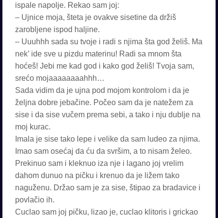
ispale napolje. Rekao sam joj:
– Ujnice moja, šteta je ovakve sisetine da držiš
zarobljene ispod haljine.
– Uuuhhh sada su tvoje i radi s njima šta god želiš. Ma
nek’ ide sve u pizdu materinu! Radi sa mnom šta
hoćeš! Jebi me kad god i kako god želiš! Tvoja sam,
srećo mojaaaaaaaahhh…
Sada vidim da je ujna pod mojom kontrolom i da je
željna dobre jebačine. Počeo sam da je natežem za
sise i da sise vučem prema sebi, a tako i nju dublje na
moj kurac.
Imala je sise tako lepe i velike da sam ludeo za njima.
Imao sam osećaj da ću da svršim, a to nisam želeo.
Prekinuo sam i kleknuo iza nje i lagano joj vrelim
dahom dunuo na pičku i krenuo da je ližem tako
naguženu. Držao sam je za sise, štipao za bradavice i
povlačio ih.
Cuclao sam joj pičku, lizao je, cuclao klitoris i grickao