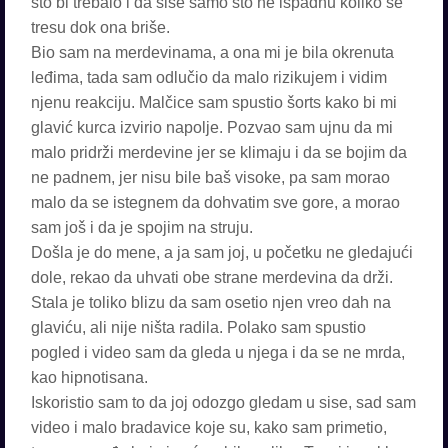
što bi trebalo i da sise samo što ne ispadnu koliko se
tresu dok ona briše.
Bio sam na merdevinama, a ona mi je bila okrenuta
leđima, tada sam odlučio da malo rizikujem i vidim
njenu reakciju. Malčice sam spustio šorts kako bi mi
glavić kurca izvirio napolje. Pozvao sam ujnu da mi
malo pridrži merdevine jer se klimaju i da se bojim da
ne padnem, jer nisu bile baš visoke, pa sam morao
malo da se istegnem da dohvatim sve gore, a morao
sam još i da je spojim na struju.
Došla je do mene, a ja sam joj, u početku ne gledajući
dole, rekao da uhvati obe strane merdevina da drži.
Stala je toliko blizu da sam osetio njen vreo dah na
glaviću, ali nije ništa radila. Polako sam spustio
pogled i video sam da gleda u njega i da se ne mrda,
kao hipnotisana.
Iskoristio sam to da joj odozgo gledam u sise, sad sam
video i malo bradavice koje su, kako sam primetio,