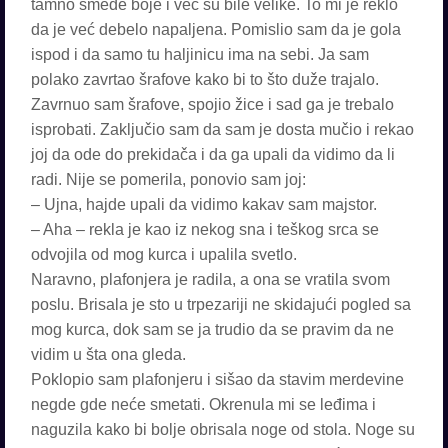
tamno smeđe boje i već su bile velike. To mi je reklo
da je već debelo napaljena. Pomislio sam da je gola
ispod i da samo tu haljinicu ima na sebi. Ja sam
polako zavrtao šrafove kako bi to što duže trajalo.
Zavrnuo sam šrafove, spojio žice i sad ga je trebalo
isprobati. Zaključio sam da sam je dosta mučio i rekao
joj da ode do prekidača i da ga upali da vidimo da li
radi. Nije se pomerila, ponovio sam joj:
– Ujna, hajde upali da vidimo kakav sam majstor.
– Aha – rekla je kao iz nekog sna i teškog srca se
odvojila od mog kurca i upalila svetlo.
Naravno, plafonjera je radila, a ona se vratila svom
poslu. Brisala je sto u trpezariji ne skidajući pogled sa
mog kurca, dok sam se ja trudio da se pravim da ne
vidim u šta ona gleda.
Poklopio sam plafonjeru i sišao da stavim merdevine
negde gde neće smetati. Okrenula mi se leđima i
naguzila kako bi bolje obrisala noge od stola. Noge su