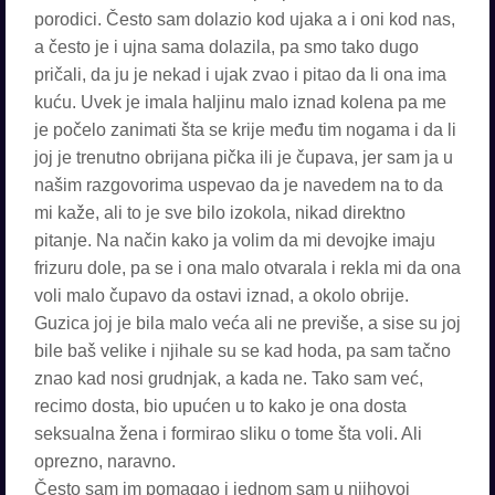
porodici. Često sam dolazio kod ujaka a i oni kod nas,
a često je i ujna sama dolazila, pa smo tako dugo
pričali, da ju je nekad i ujak zvao i pitao da li ona ima
kuću. Uvek je imala haljinu malo iznad kolena pa me
je počelo zanimati šta se krije među tim nogama i da li
joj je trenutno obrijana pička ili je čupava, jer sam ja u
našim razgovorima uspevao da je navedem na to da
mi kaže, ali to je sve bilo izokola, nikad direktno
pitanje. Na način kako ja volim da mi devojke imaju
frizuru dole, pa se i ona malo otvarala i rekla mi da ona
voli malo čupavo da ostavi iznad, a okolo obrije.
Guzica joj je bila malo veća ali ne previše, a sise su joj
bile baš velike i njihale su se kad hoda, pa sam tačno
znao kad nosi grudnjak, a kada ne. Tako sam već,
recimo dosta, bio upućen u to kako je ona dosta
seksualna žena i formirao sliku o tome šta voli. Ali
oprezno, naravno.
Često sam im pomagao i jednom sam u njihovoj