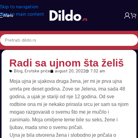
Skip to navigation
Skip to main content
Meni
Radi sa ujnom šta želiš
Blog
,
Erotske priče
avgust 20, 2022
7:32 am
Moja ujna je ujakova druga žena, jer mi je prva ujna
umrla pre deset godina. Zove se Jelena, ima sada 48
godina, a ujak je stariji od nje 12 godina. Od sve
rodbine ona mi je nekako prirasla srcu jer sam sa njom
mogao razgovarati o svemu što me je mučilo i
zanimalo. Moja omiljene teme bile su seks, žene i
ljubav, mada smo o svemu pričali.
Ujna je bila otvorena žena i slobodno je pričala o