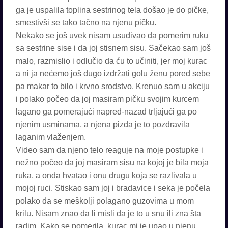
ga je uspalila toplina sestrinog tela došao je do pičke,
smestivši se tako tačno na njenu pičku.
Nekako se još uvek nisam usuđivao da pomerim ruku
sa sestrine sise i da joj stisnem sisu. Sačekao sam još
malo, razmislio i odlučio da ću to učiniti, jer moj kurac
a ni ja nećemo još dugo izdržati golu ženu pored sebe
pa makar to bilo i krvno srodstvo. Krenuo sam u akciju
i polako počeo da joj masiram pičku svojim kurcem
lagano ga pomerajući napred-nazad trljajući ga po
njenim usminama, a njena pizda je to pozdravila
laganim vlaženjem.
Video sam da njeno telo reaguje na moje postupke i
nežno počeo da joj masiram sisu na kojoj je bila moja
ruka, a onda hvatao i onu drugu koja se razlivala u
mojoj ruci. Stiskao sam joj i bradavice i seka je počela
polako da se meškolji polagano guzovima u mom
krilu. Nisam znao da li misli da je to u snu ili zna šta
radim. Kako se pomerila, kurac mi je upao u njenu