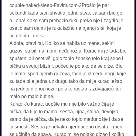
couple-naked-sleep-Favim.com-2Prošlo je par
sekundi kada sam shvatio jednu stvar. Ja sam bio go,
a i ona! Kako sam prebacio ruku preko nje i zagrlio je,
osetio sam da mi je ruka tačno na njenoj sisi, koja je
bila topla i meka.
A dole, pravi raj. Koliko se nabila uz mene, sekini
guzovi su bili na mom međunožju. Kurac mi je tada bio
spušten, ali osetivši golo toplo žensko telo kraj sebe i
pičku u svojoj blizini, počeo je polako da se diže. Bio
je malo ispod njenih guzova, tačnije između nogu koje
su tada bile jedna uz drugu tako da mi je kurac ležao
na jednoj njenoj nozi i polako rastao razdvajajući joj
malo po malo butine.
Kurac k’o kurac, uopšte mu nije bilo važno čija je
pička, da li je to mama, sestra, ujna, strina, devojka,
samo da je pička, da je neko toplo međunožje i da se
tu smesti. Sestra je nekako ujednačeno disala, i meni
se učinilo da spava. Kurac mi se polako dizao i koliko