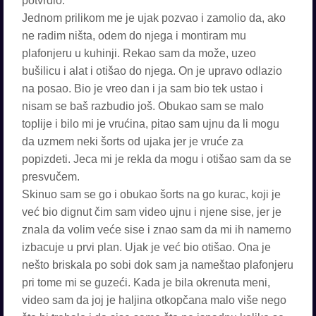
potvrdio.
Jednom prilikom me je ujak pozvao i zamolio da, ako
ne radim ništa, odem do njega i montiram mu
plafonjeru u kuhinji. Rekao sam da može, uzeo
bušilicu i alat i otišao do njega. On je upravo odlazio
na posao. Bio je vreo dan i ja sam bio tek ustao i
nisam se baš razbudio još. Obukao sam se malo
toplije i bilo mi je vrućina, pitao sam ujnu da li mogu
da uzmem neki šorts od ujaka jer je vruće za
popizdeti. Jeca mi je rekla da mogu i otišao sam da se
presvučem.
Skinuo sam se go i obukao šorts na go kurac, koji je
već bio dignut čim sam video ujnu i njene sise, jer je
znala da volim veće sise i znao sam da mi ih namerno
izbacuje u prvi plan. Ujak je već bio otišao. Ona je
nešto briskala po sobi dok sam ja nameštao plafonjeru
pri tome mi se guzeći. Kada je bila okrenuta meni,
video sam da joj je haljina otkopčana malo više nego