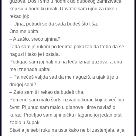
guzove. Došli smo u hodnik do dubokog zamrzivača
koji su u hodniku imali. Uhvatio sam ujnu za ruke i
rekao joj:
– Ujna, potrudi se da sada budeš što tiša.
Ona me upita:
– A zašto, srećo ujnina?
Tada sam je rukom po leđima pokazao da treba da se
naguzi i tako je i ostala.
Podigao sam joj haljinu na leđa iznad guzova, a ona
me iznenada upita:
– Pa nećeš valjda sad da me naguziš, a ujak ti je u
drugoj sobi?
– Zato sam ti i rekao da budeš tiha.
Pomerio sam malo šorts i izvadio kurac koji je već bio
čvrst. Pljunuo sam malo u dlanove i time navlažio
kurac. Protrljao sam ujni pičku i lagano joj jedan prst
zabio u šupak.
Stavila je sebi ruku na usta kako ne bi zastenjala, a ja