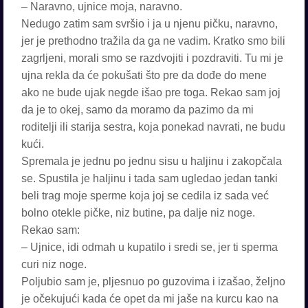
– Naravno, ujnice moja, naravno.
Nedugo zatim sam svršio i ja u njenu pičku, naravno,
jer je prethodno tražila da ga ne vadim. Kratko smo bili
zagrljeni, morali smo se razdvojiti i pozdraviti. Tu mi je
ujna rekla da će pokušati što pre da dođe do mene
ako ne bude ujak negde išao pre toga. Rekao sam joj
da je to okej, samo da moramo da pazimo da mi
roditelji ili starija sestra, koja ponekad navrati, ne budu
kući.
Spremala je jednu po jednu sisu u haljinu i zakopčala
se. Spustila je haljinu i tada sam ugledao jedan tanki
beli trag moje sperme koja joj se cedila iz sada već
bolno otekle pičke, niz butine, pa dalje niz noge.
Rekao sam:
– Ujnice, idi odmah u kupatilo i sredi se, jer ti sperma
curi niz noge.
Poljubio sam je, pljesnuo po guzovima i izašao, željno
je očekujući kada će opet da mi jaše na kurcu kao na