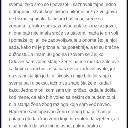
svemu, tako smo se i povezali i saznavali tajne jedno
o drugome, stvari koje nikada nikome ni za živu glavu
ne bismo ispričali. Ja nisam baš imao sreće sa
ženama, a, kako sam saznavao polako kroz razgovor,
ni ona baš nije imala sreće sa ujakom, mada je on voli
i pomaže joj, ali ne zadovoljava je u onome što je njoj
sada, kako mi je priznala, najpotrebnije, a to su bračne
dužnosti. Ja imam 30 godina i zovem se Željko.
Oduvek sam voleo starije žene, pa me možda zato ove
sa kojima sam bio i nisu baš nešto zadovoljavale, jer
na strani starijih je bilo iskustvo i nije bilo foliranja u
svemu pa i u seksu, tačno su znale šta žele, kada i
kako. Jednom prilikom sam ujni pričao, kada je došla
kod mene, da ako bih voleo sa nekim da budem to bi
bila starija žena zbog razloga koje sam već naveo.
Namerno sam opisivao ženu njenog tipa jer sam je
potajno gledao kao ženu koju bih voleo da izjebem, ali
nisam hteo da, ako mi ne uspe, pukne bruka u