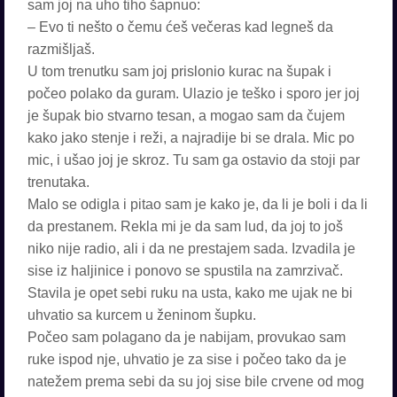
sam joj na uho tiho šapnuo:
– Evo ti nešto o čemu ćeš večeras kad legneš da
razmišljaš.
U tom trenutku sam joj prislonio kurac na šupak i
počeo polako da guram. Ulazio je teško i sporo jer joj
je šupak bio stvarno tesan, a mogao sam da čujem
kako jako stenje i reži, a najradije bi se drala. Mic po
mic, i ušao joj je skroz. Tu sam ga ostavio da stoji par
trenutaka.
Malo se odigla i pitao sam je kako je, da li je boli i da li
da prestanem. Rekla mi je da sam lud, da joj to još
niko nije radio, ali i da ne prestajem sada. Izvadila je
sise iz haljinice i ponovo se spustila na zamrzivač.
Stavila je opet sebi ruku na usta, kako me ujak ne bi
uhvatio sa kurcem u ženinom šupku.
Počeo sam polagano da je nabijam, provukao sam
ruke ispod nje, uhvatio je za sise i počeo tako da je
natežem prema sebi da su joj sise bile crvene od mog