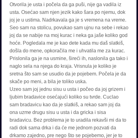
Otvorila je usta i počela da ga puši, nije ga vadila iz
usta. Osećao sam njen jezik kako šara po njemu, dok
joj je u ustima. Nadrkavala ga je s vremena na vreme.
Seo sam na stolicu, povukao sam ujnu na sebe i rekao
joj da se nabije na moj kurac i neka ga jaše koliko god
hoće. Pogledala me je kao dete kada mu daš slatkiš,
došla do mene, opkoračila me i uhvatila me za kurac.
Prislonila ga je na usmine, šireći ih, naslonila ga tako i
naglo sela na njega do kraja. Vrisnula je koliko je
sretna što sam se usudio da je pojebem. Počela je da
skače po meni, a bila je toliko uska.
Uzeo sam joj jednu sisu u usta i počeo da joj grizem i
ljubim bradavice osećajući koliko su tvrde. Cuclao
sam bradavicu kao da je slatkiš, a rekao sam joj da
ona uzme drugu sisu u usta i da gricka i sisa
bradavicu. Bez problema je to uradila rekavši mi da to
radi dok sama drka i da će me jednom pozvati da
drkamo zajedno, pre nego što se pojebemo, jer je to