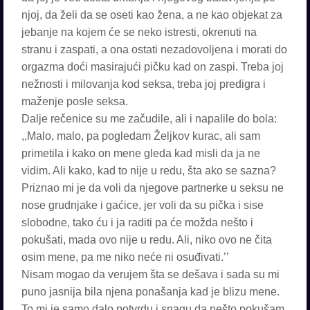
njoj, da želi da se oseti kao žena, a ne kao objekat za
jebanje na kojem će se neko istresti, okrenuti na
stranu i zaspati, a ona ostati nezadovoljena i morati do
orgazma doći masirajući pičku kad on zaspi. Treba joj
nežnosti i milovanja kod seksa, treba joj predigra i
maženje posle seksa.
Dalje rečenice su me začudile, ali i napalile do bola:
,,Malo, malo, pa pogledam Željkov kurac, ali sam
primetila i kako on mene gleda kad misli da ja ne
vidim. Ali kako, kad to nije u redu, šta ako se sazna?
Priznao mi je da voli da njegove partnerke u seksu ne
nose grudnjake i gaćice, jer voli da su pička i sise
slobodne, tako ću i ja raditi pa će možda nešto i
pokušati, mada ovo nije u redu. Ali, niko ovo ne čita
osim mene, pa me niko neće ni osuđivati.’’
Nisam mogao da verujem šta se dešava i sada su mi
puno jasnija bila njena ponašanja kad je blizu mene.
To mi je samo dalo potvrdu i snagu da nešto pokušam,