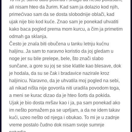
ali nisam hteo da žurim. Kad sam ja dolazio kod njih,
primećivao sam da se dosta slobodnije oblači, kad
ujak nije bio kod kuće. Znao sam je ponekad uhvatiti
kako baca pogled prema mom kurcu, a čim ja primetim
odmah ga sklanja.
Često je znala biti obučena u tanku letnju kućnu
haljinu. Ja sam to naravno koristio da joj gledam u
noge jer su bile prelepe, bele, što znači slabo
sunčane, a gore su joj se sise klatile kao blesave, dok
je hodala, da su se čak i bradavice nazirale kroz
haljinicu. Naravno, da je uhvatila moj pogled na sebi,
ali nikad ništa nije govorila niti uradila povodom toga,
a meni se kurac dizao da je hteo šorts da pokida.
Ujak je bio dosta mršav kao i ja, pa sam ponekad ako
im nešto pomažem pa se uprljam, a da ne idem takav
kući, uzeo nešto od njega i obukao. To mi je u zadnje
vreme postalo čudno dok nisam svoje sumnje