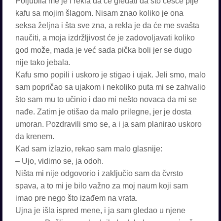
Poljubila me je i rekla da će gledati da što češće pije
kafu sa mojim šlagom. Nisam znao koliko je ona
seksa željna i šta sve zna, a rekla je da će me svašta
naučiti, a moja izdržljivost će je zadovoljavati koliko
god može, mada je već sada pička boli jer se dugo
nije tako jebala.
Kafu smo popili i uskoro je stigao i ujak. Jeli smo, malo
sam popričao sa ujakom i nekoliko puta mi se zahvalio
što sam mu to učinio i dao mi nešto novaca da mi se
nađe. Zatim je otišao da malo prilegne, jer je dosta
umoran. Pozdravili smo se, a i ja sam planirao uskoro
da krenem.
Kad sam izlazio, rekao sam malo glasnije:
– Ujo, vidimo se, ja odoh.
Ništa mi nije odgovorio i zaključio sam da čvrsto
spava, a to mi je bilo važno za moj naum koji sam
imao pre nego što izađem na vrata.
Ujna je išla ispred mene, i ja sam gledao u njene