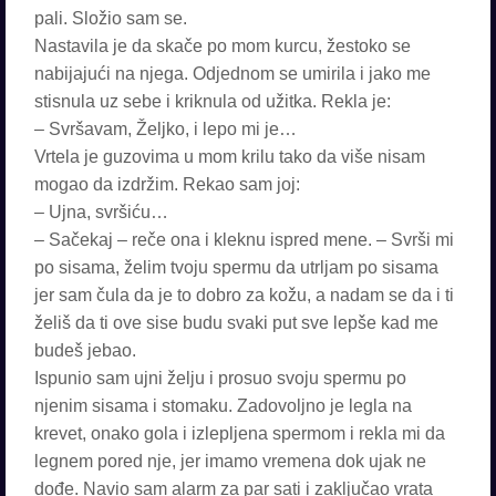
pali. Složio sam se.
Nastavila je da skače po mom kurcu, žestoko se
nabijajući na njega. Odjednom se umirila i jako me
stisnula uz sebe i kriknula od užitka. Rekla je:
– Svršavam, Željko, i lepo mi je…
Vrtela je guzovima u mom krilu tako da više nisam
mogao da izdržim. Rekao sam joj:
– Ujna, svršiću…
– Sačekaj – reče ona i kleknu ispred mene. – Svrši mi
po sisama, želim tvoju spermu da utrljam po sisama
jer sam čula da je to dobro za kožu, a nadam se da i ti
želiš da ti ove sise budu svaki put sve lepše kad me
budeš jebao.
Ispunio sam ujni želju i prosuo svoju spermu po
njenim sisama i stomaku. Zadovoljno je legla na
krevet, onako gola i izlepljena spermom i rekla mi da
legnem pored nje, jer imamo vremena dok ujak ne
dođe. Navio sam alarm za par sati i zaključao vrata