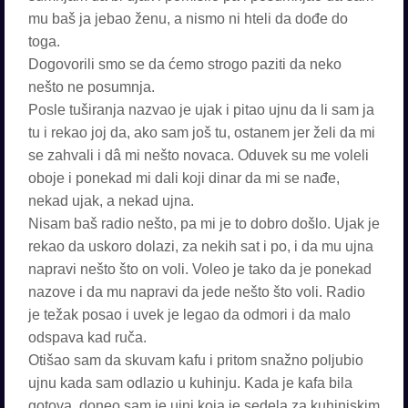
mu baš ja jebao ženu, a nismo ni hteli da dođe do
toga.
Dogovorili smo se da ćemo strogo paziti da neko
nešto ne posumnja.
Posle tuširanja nazvao je ujak i pitao ujnu da li sam ja
tu i rekao joj da, ako sam još tu, ostanem jer želi da mi
se zahvali i dâ mi nešto novaca. Oduvek su me voleli
oboje i ponekad mi dali koji dinar da mi se nađe,
nekad ujak, a nekad ujna.
Nisam baš radio nešto, pa mi je to dobro došlo. Ujak je
rekao da uskoro dolazi, za nekih sat i po, i da mu ujna
napravi nešto što on voli. Voleo je tako da je ponekad
nazove i da mu napravi da jede nešto što voli. Radio
je težak posao i uvek je legao da odmori i da malo
odspava kad ruča.
Otišao sam da skuvam kafu i pritom snažno poljubio
ujnu kada sam odlazio u kuhinju. Kada je kafa bila
gotova, doneo sam je ujni koja je sedela za kuhinjskim