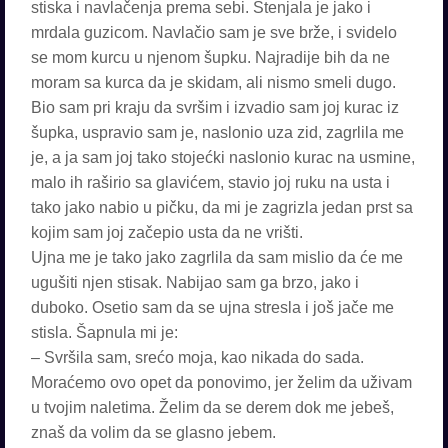
stiska i navlačenja prema sebi. Stenjala je jako i
mrdala guzicom. Navlačio sam je sve brže, i svidelo
se mom kurcu u njenom šupku. Najradije bih da ne
moram sa kurca da je skidam, ali nismo smeli dugo.
Bio sam pri kraju da svršim i izvadio sam joj kurac iz
šupka, uspravio sam je, naslonio uza zid, zagrlila me
je, a ja sam joj tako stojećki naslonio kurac na usmine,
malo ih raširio sa glavićem, stavio joj ruku na usta i
tako jako nabio u pičku, da mi je zagrizla jedan prst sa
kojim sam joj začepio usta da ne vrišti.
Ujna me je tako jako zagrlila da sam mislio da će me
ugušiti njen stisak. Nabijao sam ga brzo, jako i
duboko. Osetio sam da se ujna stresla i još jače me
stisla. Šapnula mi je:
– Svršila sam, srećo moja, kao nikada do sada.
Moraćemo ovo opet da ponovimo, jer želim da uživam
u tvojim naletima. Želim da se derem dok me jebeš,
znaš da volim da se glasno jebem.