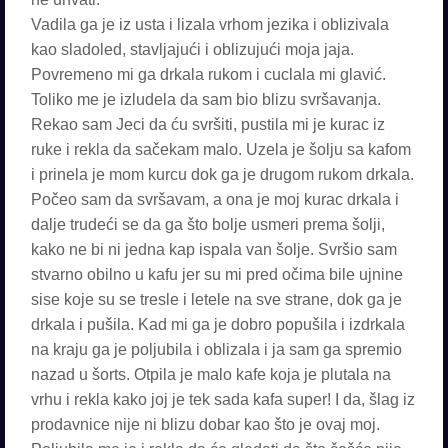
Vadila ga je iz usta i lizala vrhom jezika i oblizivala
kao sladoled, stavljajući i oblizujući moja jaja.
Povremeno mi ga drkala rukom i cuclala mi glavić.
Toliko me je izludela da sam bio blizu svršavanja.
Rekao sam Jeci da ću svršiti, pustila mi je kurac iz
ruke i rekla da sačekam malo. Uzela je šolju sa kafom
i prinela je mom kurcu dok ga je drugom rukom drkala.
Počeo sam da svršavam, a ona je moj kurac drkala i
dalje trudeći se da ga što bolje usmeri prema šolji,
kako ne bi ni jedna kap ispala van šolje. Svršio sam
stvarno obilno u kafu jer su mi pred očima bile ujnine
sise koje su se tresle i letele na sve strane, dok ga je
drkala i pušila. Kad mi ga je dobro popušila i izdrkala
na kraju ga je poljubila i oblizala i ja sam ga spremio
nazad u šorts. Otpila je malo kafe koja je plutala na
vrhu i rekla kako joj je tek sada kafa super! I da, šlag iz
prodavnice nije ni blizu dobar kao što je ovaj moj.