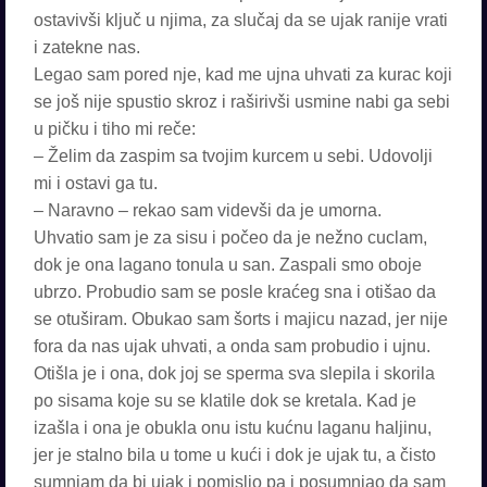
ostavivši ključ u njima, za slučaj da se ujak ranije vrati
i zatekne nas.
Legao sam pored nje, kad me ujna uhvati za kurac koji
se još nije spustio skroz i raširivši usmine nabi ga sebi
u pičku i tiho mi reče:
– Želim da zaspim sa tvojim kurcem u sebi. Udovolji
mi i ostavi ga tu.
– Naravno – rekao sam videvši da je umorna.
Uhvatio sam je za sisu i počeo da je nežno cuclam,
dok je ona lagano tonula u san. Zaspali smo oboje
ubrzo. Probudio sam se posle kraćeg sna i otišao da
se otuširam. Obukao sam šorts i majicu nazad, jer nije
fora da nas ujak uhvati, a onda sam probudio i ujnu.
Otišla je i ona, dok joj se sperma sva slepila i skorila
po sisama koje su se klatile dok se kretala. Kad je
izašla i ona je obukla onu istu kućnu laganu haljinu,
jer je stalno bila u tome u kući i dok je ujak tu, a čisto
sumnjam da bi ujak i pomislio pa i posumnjao da sam