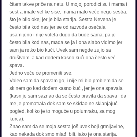
čitam takve priče na netu. U mojoj porodici su i mama i
sestra imale velike sise, mama malo veće nego sestra,
što je bilo okej jer je bila starija. Sestra Nevena je
često bila kod nas jer se od razvoda osećala
usamljeno i nije volela dugo da bude sama, pa je
često bila kod nas, mada se ja i ona slabo vidimo jer
sam ja retko bio kući. Uvek sam negde zujio sa
društvom, a kad dođem kasno kući ona često već
spava.
Jedno veče će promeniti sve.
Voleo sam da spavam go, i nije mi bio problem da se
skinem go kad dođem kasno kući, jer je ona spavala
(kasnije sam saznao da se često pravila da spava i da
me je promatrala dok sam se skidao ne sklanjajući
pogled, koliko je to moguće u polumraku, sa mog
kurca).
Znao sam da se moja sestra još uvek boji grmljavine,
kao nekada dok smo mlađi bili, iako je ona starija.