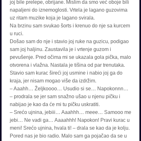
joj bile prelepe, obrijane. Mislim da smo već oboje bili
napaljeni do iznemoglosti. Vrtela je lagano guzovima
uz ritam muzike koja je lagano svirala.
Na brzinu sam svukao šorts i krenuo do nje sa kurcem
u ruci.
Došao sam do nje i stavio joj ruke na guzicu, podigao
sam joj haljinu. Zaustavila je i vrtenje guzom i
pevušenje. Pred očima mi se ukazala gola pička, malo
otvorena i vlažna. Nastala je tišina od par trenutaka.
Stavio sam kurac šireći joj usmine i nabio joj ga do
kraja, jer nisam mogao više da izdržim.
– Aaahh… Željkoooo… Usudio si se… Napokonnn…
– prodrala se jer sam snažno ušao u njenu pičku i
nabijao je kao da će mi tu pičku uskratiti.
– Srećo ujnina, jebiii… Aaahhh… meee… Samooo me
jebi… Ne vadi ga… Aaaahhh! Napokon! Pravi kurac u
meni! Srećo ujnina, hvala ti! – drala se kao da je kolju.
Pored nas je bio radio. Malo sam ga pojačao da se u