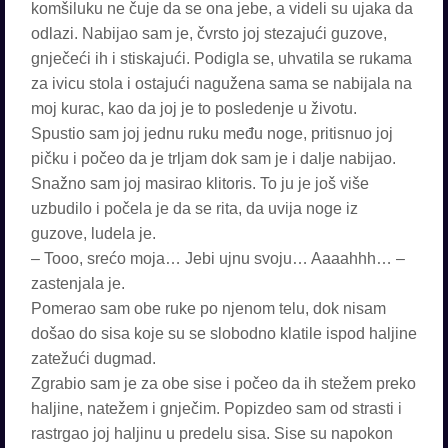
komšiluku ne čuje da se ona jebe, a videli su ujaka da
odlazi. Nabijao sam je, čvrsto joj stezajući guzove,
gnječeći ih i stiskajući. Podigla se, uhvatila se rukama
za ivicu stola i ostajući nagužena sama se nabijala na
moj kurac, kao da joj je to posledenje u životu.
Spustio sam joj jednu ruku među noge, pritisnuo joj
pičku i počeo da je trljam dok sam je i dalje nabijao.
Snažno sam joj masirao klitoris. To ju je još više
uzbudilo i počela je da se rita, da uvija noge iz
guzove, ludela je.
– Tooo, srećo moja… Jebi ujnu svoju… Aaaahhh… –
zastenjala je.
Pomerao sam obe ruke po njenom telu, dok nisam
došao do sisa koje su se slobodno klatile ispod haljine
zatežući dugmad.
Zgrabio sam je za obe sise i počeo da ih stežem preko
haljine, natežem i gnječim. Popizdeo sam od strasti i
rastrgao joj haljinu u predelu sisa. Sise su napokon