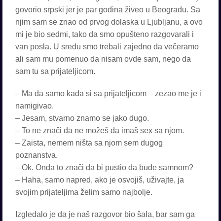
govorio srpski jer je par godina živeo u Beogradu. Sa
njim sam se znao od prvog dolaska u Ljubljanu, a ovo
mi je bio sedmi, tako da smo opušteno razgovarali i
van posla. U sredu smo trebali zajedno da večeramo
ali sam mu pomenuo da nisam ovde sam, nego da
sam tu sa prijateljicom.
– Ma da samo kada si sa prijateljicom – zezao me je i
namigivao.
– Jesam, stvarno znamo se jako dugo.
– To ne znači da ne možeš da imaš sex sa njom.
– Zaista, nemem ništa sa njom sem dugog
poznanstva.
– Ok. Onda to znači da bi pustio da bude samnom?
– Haha, samo napred, ako je osvojiš, uživajte, ja
svojim prijateljima želim samo najbolje.
Izgledalo je da je naš razgovor bio šala, bar sam ga