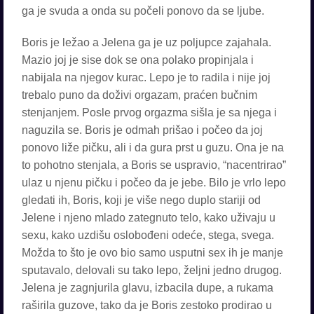
ga je svuda a onda su počeli ponovo da se ljube.
Boris je ležao a Jelena ga je uz poljupce zajahala.
Mazio joj je sise dok se ona polako propinjala i
nabijala na njegov kurac. Lepo je to radila i nije joj
trebalo puno da doživi orgazam, praćen bučnim
stenjanjem. Posle prvog orgazma sišla je sa njega i
naguzila se. Boris je odmah prišao i počeo da joj
ponovo liže pičku, ali i da gura prst u guzu. Ona je na
to pohotno stenjala, a Boris se uspravio, “nacentrirao”
ulaz u njenu pičku i počeo da je jebe. Bilo je vrlo lepo
gledati ih, Boris, koji je više nego duplo stariji od
Jelene i njeno mlado zategnuto telo, kako uživaju u
sexu, kako uzdišu oslobođeni odeće, stega, svega.
Možda to što je ovo bio samo usputni sex ih je manje
sputavalo, delovali su tako lepo, željni jedno drugog.
Jelena je zagnjurila glavu, izbacila dupe, a rukama
raširila guzove, tako da je Boris zestoko prodirao u