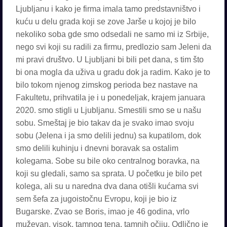
Ljubljanu i kako je firma imala tamo predstavništvo i
kuću u delu grada koji se zove Jarše u kojoj je bilo
nekoliko soba gde smo odsedali ne samo mi iz Srbije,
nego svi koji su radili za firmu, predlozio sam Jeleni da
mi pravi društvo. U Ljubljani bi bili pet dana, s tim što
bi ona mogla da uživa u gradu dok ja radim. Kako je to
bilo tokom njenog zimskog perioda bez nastave na
Fakultetu, prihvatila je i u ponedeljak, krajem januara
2020. smo stigli u Ljubljanu. Smestili smo se u našu
sobu. Smeštaj je bio takav da je svako imao svoju
sobu (Jelena i ja smo delili jednu) sa kupatilom, dok
smo delili kuhinju i dnevni boravak sa ostalim
kolegama. Sobe su bile oko centralnog boravka, na
koji su gledali, samo sa sprata. U početku je bilo pet
kolega, ali su u naredna dva dana otišli kućama svi
sem šefa za jugoistočnu Evropu, koji je bio iz
Bugarske. Zvao se Boris, imao je 46 godina, vrlo
muževan, visok, tamnog tena, tamnih očiju. Odlično je