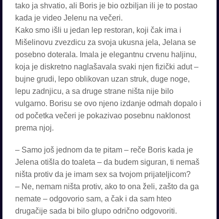
tako ja shvatio, ali Boris je bio ozbiljan ili je to postao
kada je video Jelenu na večeri.
Kako smo išli u jedan lep restoran, koji čak ima i
Mišelinovu zvezdicu za svoja ukusna jela, Jelana se
posebno doterala. Imala je elegantnu crvenu haljinu,
koja je diskretno naglašavala svaki njen fizički adut –
bujne grudi, lepo oblikovan uzan struk, duge noge,
lepu zadnjicu, a sa druge strane ništa nije bilo
vulgarno. Borisu se ovo njeno izdanje odmah dopalo i
od početka večeri je pokazivao posebnu naklonost
prema njoj.
– Samo još jednom da te pitam – reče Boris kada je
Jelena otišla do toaleta – da budem siguran, ti nemaš
ništa protiv da je imam sex sa tvojom prijateljicom?
– Ne, nemam ništa protiv, ako to ona želi, zašto da ga
nemate – odgovorio sam, a čak i da sam hteo
drugačije sada bi bilo glupo odrično odgovoriti.