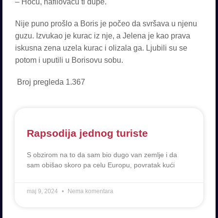
– Hoću, nafilovaću ti dupe.
Nije puno prošlo a Boris je počeo da svršava u njenu
guzu. Izvukao je kurac iz nje, a Jelena je kao prava
iskusna zena uzela kurac i olizala ga. Ljubili su se
potom i uputili u Borisovu sobu.
Broj pregleda
1.367
Rapsodija jednog turiste
S obzirom na to da sam bio dugo van zemlje i da
sam obišao skoro pa celu Europu, povratak kući
maj 9, 2024
Nema komentara