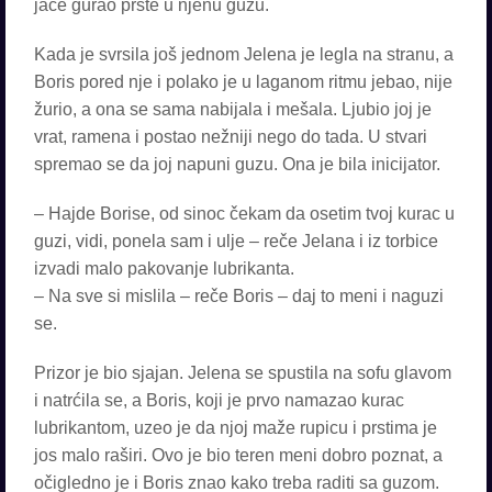
jače gurao prste u njenu guzu.
Kada je svrsila još jednom Jelena je legla na stranu, a
Boris pored nje i polako je u laganom ritmu jebao, nije
žurio, a ona se sama nabijala i mešala. Ljubio joj je
vrat, ramena i postao nežniji nego do tada. U stvari
spremao se da joj napuni guzu. Ona je bila inicijator.
– Hajde Borise, od sinoc čekam da osetim tvoj kurac u
guzi, vidi, ponela sam i ulje – reče Jelana i iz torbice
izvadi malo pakovanje lubrikanta.
– Na sve si mislila – reče Boris – daj to meni i naguzi
se.
Prizor je bio sjajan. Jelena se spustila na sofu glavom
i natrćila se, a Boris, koji je prvo namazao kurac
lubrikantom, uzeo je da njoj maže rupicu i prstima je
jos malo raširi. Ovo je bio teren meni dobro poznat, a
očigledno je i Boris znao kako treba raditi sa guzom.