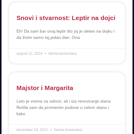
Snovi i stvarnost: Leptir na dojci
Eh! Da sam bar onaj leptir što joj je sleteo na dojku i
da živim samo taj jedan dan. Ona
avgust 12, 2024
Nema komentara
Majstor i Margarita
Leto je vreme za odmor, ali i iza renoviranje stana.
Rešila sam da promenim podove u celom stanu i
kako
decembar 16, 2021
Nema komentara