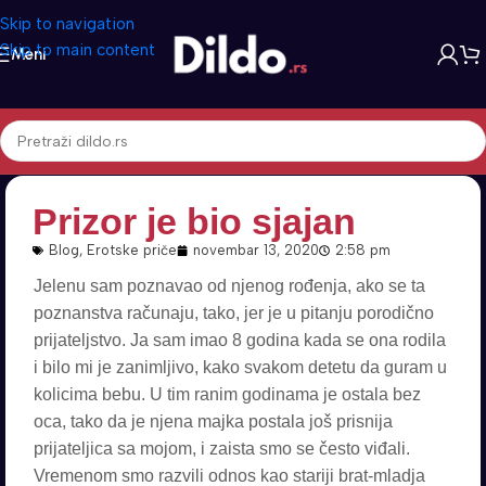
Skip to navigation
Skip to main content
Meni
Prizor je bio sjajan
Blog
,
Erotske priče
novembar 13, 2020
2:58 pm
Jelenu sam poznavao od njenog rođenja, ako se ta
poznanstva računaju, tako, jer je u pitanju porodično
prijateljstvo. Ja sam imao 8 godina kada se ona rodila
i bilo mi je zanimljivo, kako svakom detetu da guram u
kolicima bebu. U tim ranim godinama je ostala bez
oca, tako da je njena majka postala još prisnija
prijateljica sa mojom, i zaista smo se često viđali.
Vremenom smo razvili odnos kao stariji brat-mladja