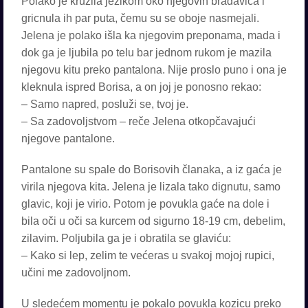
Polako je kružila jezikom oko njegovih bradavica i
gricnula ih par puta, čemu su se oboje nasmejali.
Jelena je polako išla ka njegovim preponama, mada i
dok ga je ljubila po telu bar jednom rukom je mazila
njegovu kitu preko pantalona. Nije proslo puno i ona je
kleknula ispred Borisa, a on joj je ponosno rekao:
– Samo napred, posluži se, tvoj je.
– Sa zadovoljstvom – reče Jelena otkopčavajući
njegove pantalone.
Pantalone su spale do Borisovih članaka, a iz gaća je
virila njegova kita. Jelena je lizala tako dignutu, samo
glavic, koji je virio. Potom je povukla gaće na dole i
bila oči u oči sa kurcem od sigurno 18-19 cm, debelim,
zilavim. Poljubila ga je i obratila se glaviću:
– Kako si lep, zelim te većeras u svakoj mojoj rupici,
učini me zadovoljnom.
U sledećem momentu je pokalo povukla kozicu preko