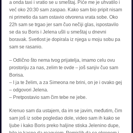
a onda taxi i vratio se u smeštaj. Piće me je uhvatilo i
već oko 20:30 sam zaspao. Kako sam bio pripit nisam
ni primetio da sam ostavio otvorena vrata sobe. Oko
22h sam se trgao jer sam čuo nečiji glas, ispostavilo
se da su Boris i Jelena ušli u smeštaj u dnevni
boravak. Svetlost je dopirala iz njega u moju sobu pa
sam se rasanio.
– Odlično što nema tvog prijatelja, imamo celu ovu
prostoriju za nas, zelim te ovde – još sanjiv čuo sam
Borisa.
– I ja te želim, a za Simeona ne brini, on je i ovako gej
– odgovori Jelena.
– Pretpostavio sam čim tebe ne jebe.
Krenuo sam da ustajem, da im se javim, međutim, čim
sam još iz sobe pogledao dole, video sam ih kako se
ljube i kako Boris preko haljine stiska Jelenino dupe,
bilo je kasno da reagujem. Pomislih da se okrenem i