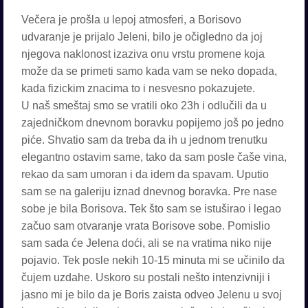
Večera je prošla u lepoj atmosferi, a Borisovo
udvaranje je prijalo Jeleni, bilo je očigledno da joj
njegova naklonost izaziva onu vrstu promene koja
može da se primeti samo kada vam se neko dopada,
kada fizickim znacima to i nesvesno pokazujete.
U naš smeštaj smo se vratili oko 23h i odlučili da u
zajedničkom dnevnom boravku popijemo još po jedno
piće. Shvatio sam da treba da ih u jednom trenutku
elegantno ostavim same, tako da sam posle čaše vina,
rekao da sam umoran i da idem da spavam. Uputio
sam se na galeriju iznad dnevnog boravka. Pre nase
sobe je bila Borisova. Tek što sam se istuširao i legao
začuo sam otvaranje vrata Borisove sobe. Pomislio
sam sada će Jelena doći, ali se na vratima niko nije
pojavio. Tek posle nekih 10-15 minuta mi se učinilo da
čujem uzdahe. Uskoro su postali nešto intenzivniji i
jasno mi je bilo da je Boris zaista odveo Jelenu u svoj