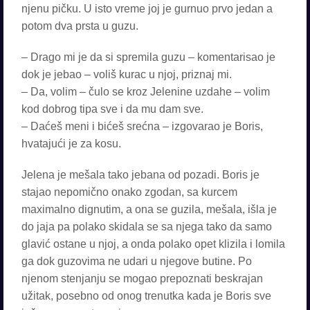
njenu pičku. U isto vreme joj je gurnuo prvo jedan a
potom dva prsta u guzu.
– Drago mi je da si spremila guzu – komentarisao je
dok je jebao – voliš kurac u njoj, priznaj mi.
– Da, volim – čulo se kroz Jelenine uzdahe – volim
kod dobrog tipa sve i da mu dam sve.
– Daćeš meni i bićeš srećna – izgovarao je Boris,
hvatajući je za kosu.
Jelena je mešala tako jebana od pozadi. Boris je
stajao nepomično onako zgodan, sa kurcem
maximalno dignutim, a ona se guzila, mešala, išla je
do jaja pa polako skidala se sa njega tako da samo
glavić ostane u njoj, a onda polako opet klizila i lomila
ga dok guzovima ne udari u njegove butine. Po
njenom stenjanju se mogao prepoznati beskrajan
užitak, posebno od onog trenutka kada je Boris sve