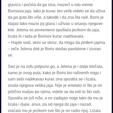
glavića i počela da ga sisa, mazeći u isto vreme
Borisova jaja. Iako je kurac bio velik videlo se da uživa
da ga guta što više, a takođe i da zna šta radi. Boris je
stajao tako mazio joj glavu i uživao u sisanju njegove
kite. Jelena se povremeno spuštala jezikom do jaja,
lizala ih i tada je Borisov kurac nadrkavala.
– Hajde sedi, skini se skroz, da mogu da priđem jajima
– reče Jelena dok je Boris skidao pantalone i izuvao
se.
Seo je na sofu potpuno go, a Jelena je i dalje klečala,
samo je ovog puta, kako je Boris bio raširenih nogu i
sam sebi nadrkavao kurac ona spustila se i lizala,
sisala njegova velika jaja. Nije je smetalo ni što je on
prilično maljav po njima, videlo se da voli to što radi.
Spustila se još niže, a on zadigao noge tako da mu je
lizala i dupe, anus, pa od njega do jaja i nazad,
vraćala mu je jezikom sve što je on radio njoj. Lizala