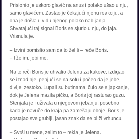
Prislonio je uskoro glavić na anus i polako ušao u nju,
samo glavićem. Zastao je čekajući njenu reakciju, a
ona je došla u vidu njenog polako nabijanja.
Shvatajući taj signal Boris se sjurio u nju, do jaja.
Vrisnula je.
– Izvini pomislio sam da to želiš – reče Boris.
– I želim, jebi me.
Na te reči Boris je uhvatio Jelenu za kukove, izdigao
se iznad nje, penjući se na sofu i počeo da je jebe,
divlje, zestoko. Lupali su butinama, čulo se sljapkanje,
dok je Jelena mazila pičku, a Boris joj rasturao guzu.
Stenjala je i uživala u njegovom jebanju, posebno
kada je navuče do kraja pa zamešaju oboje. Boris je
postajao sve grublji, jasan znak da se bliži vrhuncu.
– Svrši u mene, zelim to – rekla je Jelena.