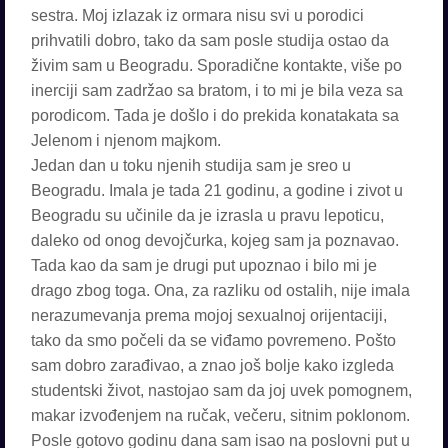
sestra. Moj izlazak iz ormara nisu svi u porodici
prihvatili dobro, tako da sam posle studija ostao da
živim sam u Beogradu. Sporadične kontakte, više po
inerciji sam zadržao sa bratom, i to mi je bila veza sa
porodicom. Tada je došlo i do prekida konatakata sa
Jelenom i njenom majkom.
Jedan dan u toku njenih studija sam je sreo u
Beogradu. Imala je tada 21 godinu, a godine i zivot u
Beogradu su učinile da je izrasla u pravu lepoticu,
daleko od onog devojčurka, kojeg sam ja poznavao.
Tada kao da sam je drugi put upoznao i bilo mi je
drago zbog toga. Ona, za razliku od ostalih, nije imala
nerazumevanja prema mojoj sexualnoj orijentaciji,
tako da smo počeli da se viđamo povremeno. Pošto
sam dobro zarađivao, a znao još bolje kako izgleda
studentski život, nastojao sam da joj uvek pomognem,
makar izvođenjem na ručak, večeru, sitnim poklonom.
Posle gotovo godinu dana sam isao na poslovni put u