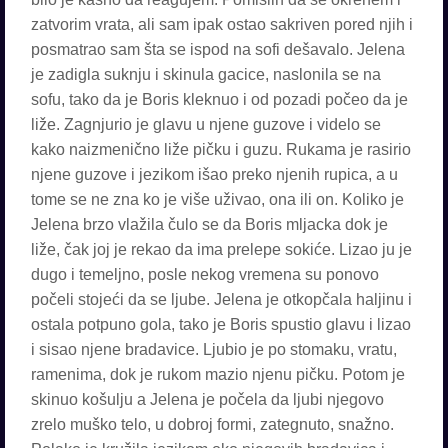
zatvorim vrata, ali sam ipak ostao sakriven pored njih i
posmatrao sam šta se ispod na sofi dešavalo. Jelena
je zadigla suknju i skinula gacice, naslonila se na
sofu, tako da je Boris kleknuo i od pozadi počeo da je
liže. Zagnjurio je glavu u njene guzove i videlo se
kako naizmenično liže pičku i guzu. Rukama je rasirio
njene guzove i jezikom išao preko njenih rupica, a u
tome se ne zna ko je više uživao, ona ili on. Koliko je
Jelena brzo vlažila čulo se da Boris mljacka dok je
liže, čak joj je rekao da ima prelepe sokiće. Lizao ju je
dugo i temeljno, posle nekog vremena su ponovo
počeli stojeći da se ljube. Jelena je otkopčala haljinu i
ostala potpuno gola, tako je Boris spustio glavu i lizao
i sisao njene bradavice. Ljubio je po stomaku, vratu,
ramenima, dok je rukom mazio njenu pičku. Potom je
skinuo košulju a Jelena je počela da ljubi njegovo
zrelo muško telo, u dobroj formi, zategnuto, snažno.