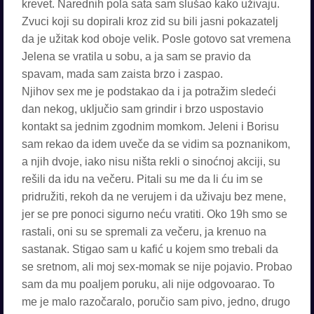
krevet. Narednih pola sata sam slušao kako uživaju.
Zvuci koji su dopirali kroz zid su bili jasni pokazatelj
da je užitak kod oboje velik. Posle gotovo sat vremena
Jelena se vratila u sobu, a ja sam se pravio da
spavam, mada sam zaista brzo i zaspao.
Njihov sex me je podstakao da i ja potražim sledeći
dan nekog, uključio sam grindir i brzo uspostavio
kontakt sa jednim zgodnim momkom. Jeleni i Borisu
sam rekao da idem uveče da se vidim sa poznanikom,
a njih dvoje, iako nisu ništa rekli o sinoćnoj akciji, su
rešili da idu na večeru. Pitali su me da li ću im se
pridružiti, rekoh da ne verujem i da uživaju bez mene,
jer se pre ponoci sigurno neću vratiti. Oko 19h smo se
rastali, oni su se spremali za večeru, ja krenuo na
sastanak. Stigao sam u kafić u kojem smo trebali da
se sretnom, ali moj sex-momak se nije pojavio. Probao
sam da mu poaljem poruku, ali nije odgovoarao. To
me je malo razočaralo, poručio sam pivo, jedno, drugo